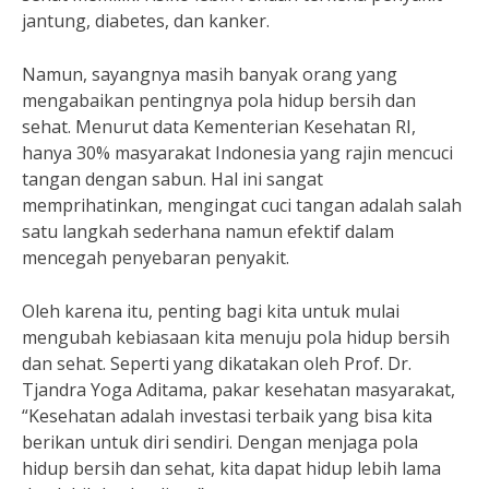
jantung, diabetes, dan kanker.
Namun, sayangnya masih banyak orang yang
mengabaikan pentingnya pola hidup bersih dan
sehat. Menurut data Kementerian Kesehatan RI,
hanya 30% masyarakat Indonesia yang rajin mencuci
tangan dengan sabun. Hal ini sangat
memprihatinkan, mengingat cuci tangan adalah salah
satu langkah sederhana namun efektif dalam
mencegah penyebaran penyakit.
Oleh karena itu, penting bagi kita untuk mulai
mengubah kebiasaan kita menuju pola hidup bersih
dan sehat. Seperti yang dikatakan oleh Prof. Dr.
Tjandra Yoga Aditama, pakar kesehatan masyarakat,
“Kesehatan adalah investasi terbaik yang bisa kita
berikan untuk diri sendiri. Dengan menjaga pola
hidup bersih dan sehat, kita dapat hidup lebih lama