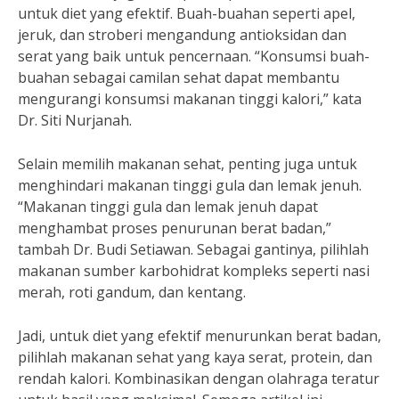
untuk diet yang efektif. Buah-buahan seperti apel,
jeruk, dan stroberi mengandung antioksidan dan
serat yang baik untuk pencernaan. “Konsumsi buah-
buahan sebagai camilan sehat dapat membantu
mengurangi konsumsi makanan tinggi kalori,” kata
Dr. Siti Nurjanah.
Selain memilih makanan sehat, penting juga untuk
menghindari makanan tinggi gula dan lemak jenuh.
“Makanan tinggi gula dan lemak jenuh dapat
menghambat proses penurunan berat badan,”
tambah Dr. Budi Setiawan. Sebagai gantinya, pilihlah
makanan sumber karbohidrat kompleks seperti nasi
merah, roti gandum, dan kentang.
Jadi, untuk diet yang efektif menurunkan berat badan,
pilihlah makanan sehat yang kaya serat, protein, dan
rendah kalori. Kombinasikan dengan olahraga teratur