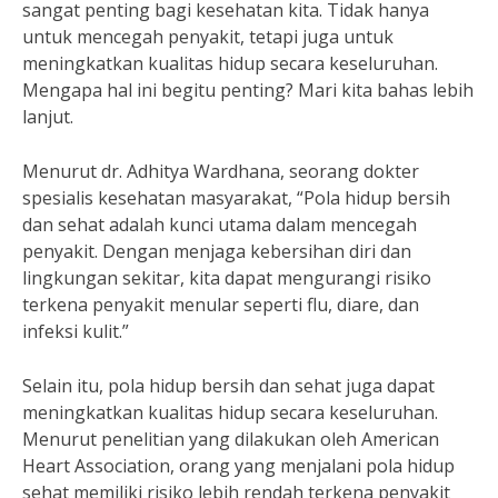
sangat penting bagi kesehatan kita. Tidak hanya
untuk mencegah penyakit, tetapi juga untuk
meningkatkan kualitas hidup secara keseluruhan.
Mengapa hal ini begitu penting? Mari kita bahas lebih
lanjut.
Menurut dr. Adhitya Wardhana, seorang dokter
spesialis kesehatan masyarakat, “Pola hidup bersih
dan sehat adalah kunci utama dalam mencegah
penyakit. Dengan menjaga kebersihan diri dan
lingkungan sekitar, kita dapat mengurangi risiko
terkena penyakit menular seperti flu, diare, dan
infeksi kulit.”
Selain itu, pola hidup bersih dan sehat juga dapat
meningkatkan kualitas hidup secara keseluruhan.
Menurut penelitian yang dilakukan oleh American
Heart Association, orang yang menjalani pola hidup
sehat memiliki risiko lebih rendah terkena penyakit