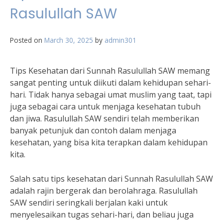
Rasulullah SAW
Posted on
March 30, 2025
by
admin301
Tips Kesehatan dari Sunnah Rasulullah SAW memang
sangat penting untuk diikuti dalam kehidupan sehari-
hari. Tidak hanya sebagai umat muslim yang taat, tapi
juga sebagai cara untuk menjaga kesehatan tubuh
dan jiwa. Rasulullah SAW sendiri telah memberikan
banyak petunjuk dan contoh dalam menjaga
kesehatan, yang bisa kita terapkan dalam kehidupan
kita.
Salah satu tips kesehatan dari Sunnah Rasulullah SAW
adalah rajin bergerak dan berolahraga. Rasulullah
SAW sendiri seringkali berjalan kaki untuk
menyelesaikan tugas sehari-hari, dan beliau juga