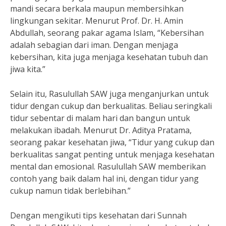
mandi secara berkala maupun membersihkan
lingkungan sekitar. Menurut Prof. Dr. H. Amin
Abdullah, seorang pakar agama Islam, “Kebersihan
adalah sebagian dari iman. Dengan menjaga
kebersihan, kita juga menjaga kesehatan tubuh dan
jiwa kita.”
Selain itu, Rasulullah SAW juga menganjurkan untuk
tidur dengan cukup dan berkualitas. Beliau seringkali
tidur sebentar di malam hari dan bangun untuk
melakukan ibadah. Menurut Dr. Aditya Pratama,
seorang pakar kesehatan jiwa, “Tidur yang cukup dan
berkualitas sangat penting untuk menjaga kesehatan
mental dan emosional. Rasulullah SAW memberikan
contoh yang baik dalam hal ini, dengan tidur yang
cukup namun tidak berlebihan.”
Dengan mengikuti tips kesehatan dari Sunnah