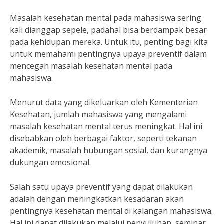
Masalah kesehatan mental pada mahasiswa sering
kali dianggap sepele, padahal bisa berdampak besar
pada kehidupan mereka. Untuk itu, penting bagi kita
untuk memahami pentingnya upaya preventif dalam
mencegah masalah kesehatan mental pada
mahasiswa.
Menurut data yang dikeluarkan oleh Kementerian
Kesehatan, jumlah mahasiswa yang mengalami
masalah kesehatan mental terus meningkat. Hal ini
disebabkan oleh berbagai faktor, seperti tekanan
akademik, masalah hubungan sosial, dan kurangnya
dukungan emosional.
Salah satu upaya preventif yang dapat dilakukan
adalah dengan meningkatkan kesadaran akan
pentingnya kesehatan mental di kalangan mahasiswa.
Hal ini dapat dilakukan melalui penyuluhan, seminar,