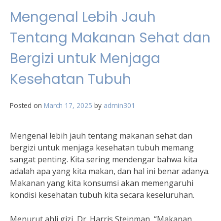
Mengenal Lebih Jauh
Tentang Makanan Sehat dan
Bergizi untuk Menjaga
Kesehatan Tubuh
Posted on
March 17, 2025
by
admin301
Mengenal lebih jauh tentang makanan sehat dan
bergizi untuk menjaga kesehatan tubuh memang
sangat penting. Kita sering mendengar bahwa kita
adalah apa yang kita makan, dan hal ini benar adanya.
Makanan yang kita konsumsi akan memengaruhi
kondisi kesehatan tubuh kita secara keseluruhan.
Menurut ahli gizi, Dr. Harris Steinman, “Makanan