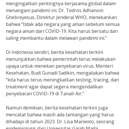
mengingatkan pentingnya kerjasama global dalam
menangani pandemi ini. Dr. Tedros Adhanom
Ghebreyesus, Direktur Jenderal WHO, menekankan
bahwa “tidak ada negara yang aman sebelum semua
negara aman dari COVID-19. Kita harus bersatu dan
saling membantu dalam melawan pandemi ini.”
Di Indonesia sendiri, berita kesehatan terkini
menunjukkan bahwa pemerintah terus melakukan
upaya untuk menekan penyebaran virus. Menteri
Kesehatan, Budi Gunadi Sadikin, mengatakan bahwa
“kita harus terus meningkatkan testing, tracing, dan
treatment agar dapat segera mengendalikan
penyebaran COVID-19 di Tanah Air.”
Namun demikian, berita kesehatan terkini juga
mencatat bahwa masih ada tantangan yang harus
dihadapi di tahun 2023. Dr. Lisa Marwoto, seorang
epidemiologis dari Universitas Gajah Mada,