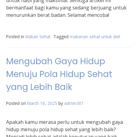
untuk hasil yang maksimal. Semoga artikel ini
bermanfaat bagi kamu yang sedang berjuang untuk
menurunkan berat badan. Selamat mencoba!
Posted in
Makan Sehat
Tagged
makanan sehat untuk diet
Mengubah Gaya Hidup
Menuju Pola Hidup Sehat
yang Lebih Baik
Posted on
March 16, 2025
by
admin301
Apakah kamu merasa perlu untuk mengubah gaya
hidup menuju pola hidup sehat yang lebih baik?
Menjadi lebih sehat adalah keputusan yang baik