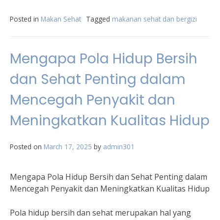
Posted in
Makan Sehat
Tagged
makanan sehat dan bergizi
Mengapa Pola Hidup Bersih
dan Sehat Penting dalam
Mencegah Penyakit dan
Meningkatkan Kualitas Hidup
Posted on
March 17, 2025
by
admin301
Mengapa Pola Hidup Bersih dan Sehat Penting dalam
Mencegah Penyakit dan Meningkatkan Kualitas Hidup
Pola hidup bersih dan sehat merupakan hal yang