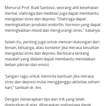
Menurut Prof. Budi Santoso, seorang ahli kesehatan
mental, olahraga dan meditasi juga dapat membantu
mengatasi stres dan depresi. “Olahraga dapat
meningkatkan produksi endorfin, hormon yang dapat
meningkatkan mood dan mengurangi stres,” katanya.
Selain itu, penting juga untuk mencari dukungan dari
teman, keluarga, atau konselor jika merasa kesulitan
mengatasi stres dan depresi. Berbicara tentang
masalah yang dialami dapat membantu meredakan
beban pikiran dan emosi.
“Jangan ragu untuk meminta bantuan jika merasa
stres dan depresi mulai mengganggu aktivitas sehari-
hari,” tambah dr. Ani.
Dengan menerapkan tips dan trik yang telah
disebutkan di atas, diharapkan mahasiswa dapat