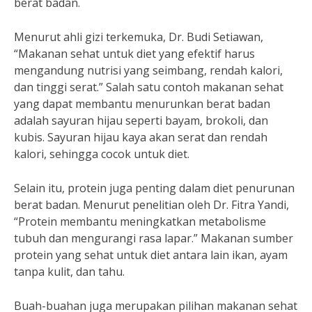
berat badan.
Menurut ahli gizi terkemuka, Dr. Budi Setiawan,
“Makanan sehat untuk diet yang efektif harus
mengandung nutrisi yang seimbang, rendah kalori,
dan tinggi serat.” Salah satu contoh makanan sehat
yang dapat membantu menurunkan berat badan
adalah sayuran hijau seperti bayam, brokoli, dan
kubis. Sayuran hijau kaya akan serat dan rendah
kalori, sehingga cocok untuk diet.
Selain itu, protein juga penting dalam diet penurunan
berat badan. Menurut penelitian oleh Dr. Fitra Yandi,
“Protein membantu meningkatkan metabolisme
tubuh dan mengurangi rasa lapar.” Makanan sumber
protein yang sehat untuk diet antara lain ikan, ayam
tanpa kulit, dan tahu.
Buah-buahan juga merupakan pilihan makanan sehat