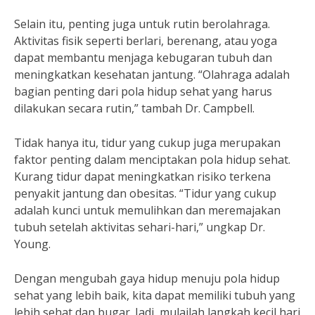
Selain itu, penting juga untuk rutin berolahraga.
Aktivitas fisik seperti berlari, berenang, atau yoga
dapat membantu menjaga kebugaran tubuh dan
meningkatkan kesehatan jantung. “Olahraga adalah
bagian penting dari pola hidup sehat yang harus
dilakukan secara rutin,” tambah Dr. Campbell.
Tidak hanya itu, tidur yang cukup juga merupakan
faktor penting dalam menciptakan pola hidup sehat.
Kurang tidur dapat meningkatkan risiko terkena
penyakit jantung dan obesitas. “Tidur yang cukup
adalah kunci untuk memulihkan dan meremajakan
tubuh setelah aktivitas sehari-hari,” ungkap Dr.
Young.
Dengan mengubah gaya hidup menuju pola hidup
sehat yang lebih baik, kita dapat memiliki tubuh yang
lebih sehat dan bugar. Jadi, mulailah langkah kecil hari