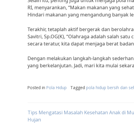
Selain itu, penting juga untuk menjaga pola m
RI, menyarankan, “Makan makanan yang sehat 
Hindari makanan yang mengandung banyak le
Terakhir, tetaplah aktif bergerak dan berolahrag
Savitri, Sp.OG(K), “Olahraga adalah salah sat
secara teratur, kita dapat menjaga berat bad
Dengan melakukan langkah-langkah sederhana 
yang berkelanjutan. Jadi, mari kita mulai seka
Posted in
Pola Hidup
Tagged
pola hidup bersih dan se
Post
Tips Mengatasi Masalah Kesehatan Anak di M
Hujan
navigation