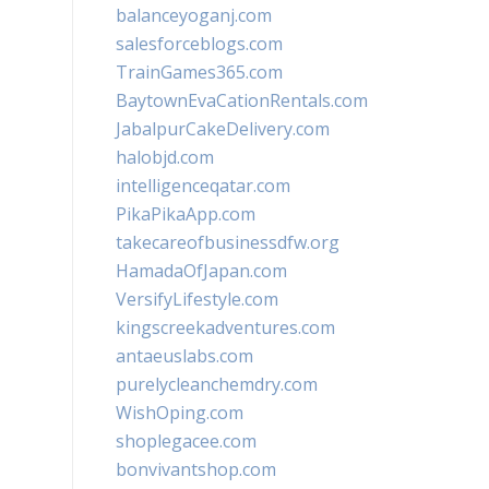
balanceyoganj.com
salesforceblogs.com
TrainGames365.com
BaytownEvaCationRentals.com
JabalpurCakeDelivery.com
halobjd.com
intelligenceqatar.com
PikaPikaApp.com
takecareofbusinessdfw.org
HamadaOfJapan.com
VersifyLifestyle.com
kingscreekadventures.com
antaeuslabs.com
purelycleanchemdry.com
WishOping.com
shoplegacee.com
bonvivantshop.com