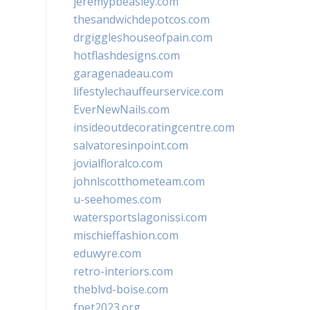
jeremypbeasley.com
thesandwichdepotcos.com
drgiggleshouseofpain.com
hotflashdesigns.com
garagenadeau.com
lifestylechauffeurservice.com
EverNewNails.com
insideoutdecoratingcentre.com
salvatoresinpoint.com
jovialfloralco.com
johnlscotthometeam.com
u-seehomes.com
watersportslagonissi.com
mischieffashion.com
eduwyre.com
retro-interiors.com
theblvd-boise.com
fpet2023.org