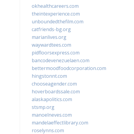
okhealthcareers.com
theintexperience.com
unboundedthefilm.com
catfriends-bg.org
marianlives.org
waywardtees.com
pidfloorsexpress.com
bancodevenezuelaen.com
bettermoodfoodcorporation.com
hingstonnt.com
chooseagender.com
hoverboardssale.com
alaskapolitics.com
stsmp.org
manoelneves.com
mandelaeffectlibrary.com
roselynns.com