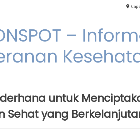
Cape
ONSPOT – Inform
eranan Kesehat
derhana untuk Menciptak
an Sehat yang Berkelanjuta