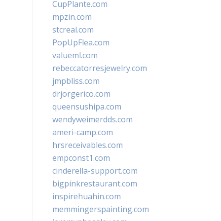
CupPlante.com
mpzin.com
stcreal.com
PopUpFlea.com
valueml.com
rebeccatorresjewelry.com
jmpbliss.com
drjorgerico.com
queensushipa.com
wendyweimerdds.com
ameri-camp.com
hrsreceivables.com
empconst1.com
cinderella-support.com
bigpinkrestaurant.com
inspirehuahin.com
memmingerspainting.com