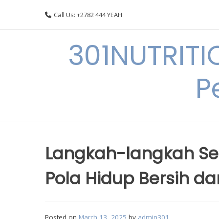
Skip
Call Us: +2782 444 YEAH
to
content
301NUTRITI
P
Langkah-langkah Se
Pola Hidup Bersih d
Posted on
March 13, 2025
by
admin301