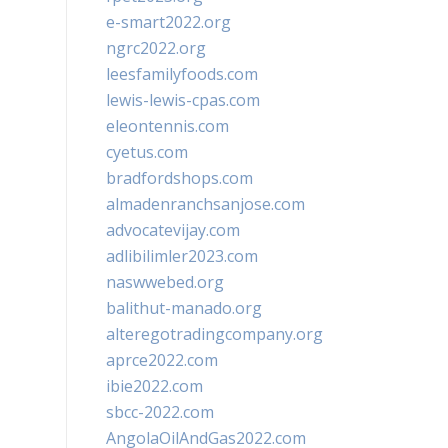
e-smart2022.org
ngrc2022.org
leesfamilyfoods.com
lewis-lewis-cpas.com
eleontennis.com
cyetus.com
bradfordshops.com
almadenranchsanjose.com
advocatevijay.com
adlibilimler2023.com
naswwebed.org
balithut-manado.org
alteregotradingcompany.org
aprce2022.com
ibie2022.com
sbcc-2022.com
AngolaOilAndGas2022.com