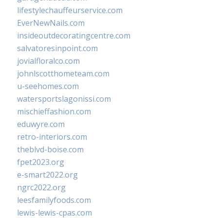
lifestylechauffeurservice.com
EverNewNails.com
insideoutdecoratingcentre.com
salvatoresinpoint.com
jovialfloralco.com
johnlscotthometeam.com
u-seehomes.com
watersportslagonissi.com
mischieffashion.com
eduwyre.com
retro-interiors.com
theblvd-boise.com
fpet2023.org
e-smart2022.org
ngrc2022.org
leesfamilyfoods.com
lewis-lewis-cpas.com