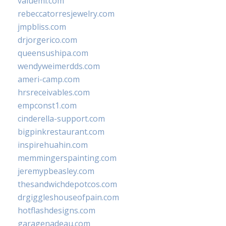
valueml.com
rebeccatorresjewelry.com
jmpbliss.com
drjorgerico.com
queensushipa.com
wendyweimerdds.com
ameri-camp.com
hrsreceivables.com
empconst1.com
cinderella-support.com
bigpinkrestaurant.com
inspirehuahin.com
memmingerspainting.com
jeremypbeasley.com
thesandwichdepotcos.com
drgiggleshouseofpain.com
hotflashdesigns.com
garagenadeau.com