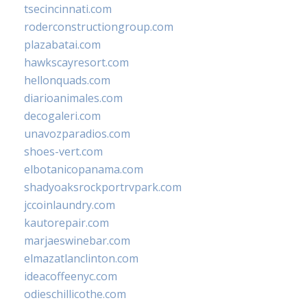
tsecincinnati.com
roderconstructiongroup.com
plazabatai.com
hawkscayresort.com
hellonquads.com
diarioanimales.com
decogaleri.com
unavozparadios.com
shoes-vert.com
elbotanicopanama.com
shadyoaksrockportrvpark.com
jccoinlaundry.com
kautorepair.com
marjaeswinebar.com
elmazatlanclinton.com
ideacoffeenyc.com
odieschillicothe.com