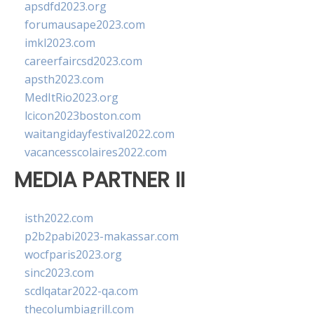
apsdfd2023.org
forumausape2023.com
imkl2023.com
careerfaircsd2023.com
apsth2023.com
MedItRio2023.org
lcicon2023boston.com
waitangidayfestival2022.com
vacancesscolaires2022.com
MEDIA PARTNER II
isth2022.com
p2b2pabi2023-makassar.com
wocfparis2023.org
sinc2023.com
scdlqatar2022-qa.com
thecolumbiagrill.com