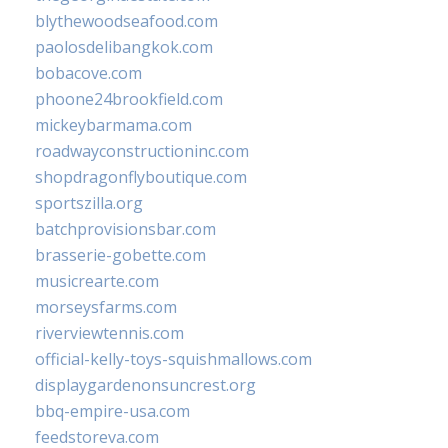
blythewoodseafood.com
paolosdelibangkok.com
bobacove.com
phoone24brookfield.com
mickeybarmama.com
roadwayconstructioninc.com
shopdragonflyboutique.com
sportszilla.org
batchprovisionsbar.com
brasserie-gobette.com
musicrearte.com
morseysfarms.com
riverviewtennis.com
official-kelly-toys-squishmallows.com
displaygardenonsuncrest.org
bbq-empire-usa.com
feedstoreva.com