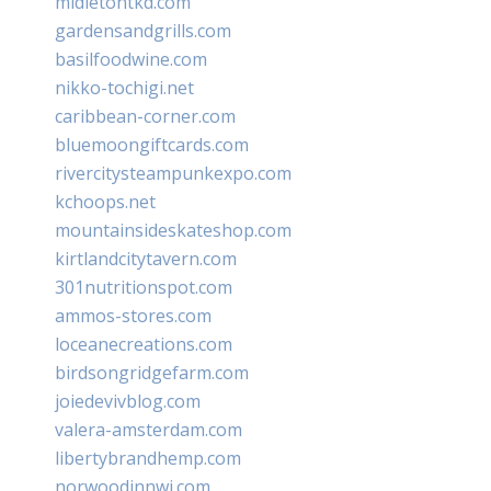
midletontkd.com
gardensandgrills.com
basilfoodwine.com
nikko-tochigi.net
caribbean-corner.com
bluemoongiftcards.com
rivercitysteampunkexpo.com
kchoops.net
mountainsideskateshop.com
kirtlandcitytavern.com
301nutritionspot.com
ammos-stores.com
loceanecreations.com
birdsongridgefarm.com
joiedevivblog.com
valera-amsterdam.com
libertybrandhemp.com
norwoodinnwi.com