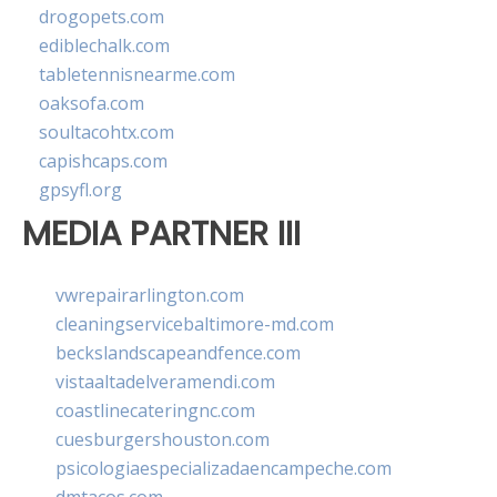
drogopets.com
ediblechalk.com
tabletennisnearme.com
oaksofa.com
soultacohtx.com
capishcaps.com
gpsyfl.org
MEDIA PARTNER III
vwrepairarlington.com
cleaningservicebaltimore-md.com
beckslandscapeandfence.com
vistaaltadelveramendi.com
coastlinecateringnc.com
cuesburgershouston.com
psicologiaespecializadaencampeche.com
dmtacos.com