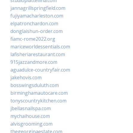
studiopiattellina.com
jannagrillspringfield.com
fujiyamacharleston.com
elpatronchardon.com
donglaishun-order.com
fiamc-rome2022.org
mariceworldessentials.com
lafisheriarestaurant.com
915jazzandmore.com
aguadulce-countryfair.com
jakehovis.com
bosswingsduluth.com
birminghamautocare.com
tonyscountrykitchen.com
jbellasnailspa.com
mychaihouse.com
alvisgrooming.com
thegeorginaestate.com