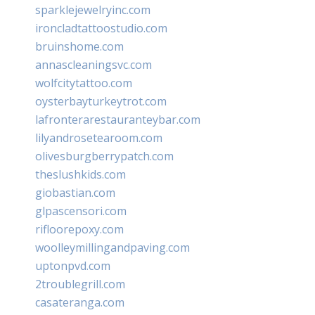
sparklejewelryinc.com
ironcladtattoostudio.com
bruinshome.com
annascleaningsvc.com
wolfcitytattoo.com
oysterbayturkeytrot.com
lafronterarestauranteybar.com
lilyandrosetearoom.com
olivesburgberrypatch.com
theslushkids.com
giobastian.com
glpascensori.com
rifloorepoxy.com
woolleymillingandpaving.com
uptonpvd.com
2troublegrill.com
casateranga.com