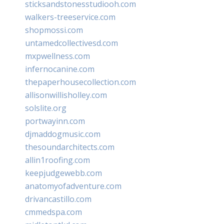
sticksandstonesstudiooh.com
walkers-treeservice.com
shopmossi.com
untamedcollectivesd.com
mxpwellness.com
infernocanine.com
thepaperhousecollection.com
allisonwillisholley.com
solslite.org
portwayinn.com
djmaddogmusic.com
thesoundarchitects.com
allin1roofing.com
keepjudgewebb.com
anatomyofadventure.com
drivancastillo.com
cmmedspa.com