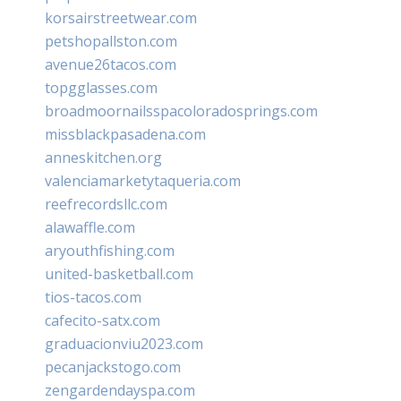
korsairstreetwear.com
petshopallston.com
avenue26tacos.com
topgglasses.com
broadmoornailsspacoloradosprings.com
missblackpasadena.com
anneskitchen.org
valenciamarketytaqueria.com
reefrecordsllc.com
alawaffle.com
aryouthfishing.com
united-basketball.com
tios-tacos.com
cafecito-satx.com
graduacionviu2023.com
pecanjackstogo.com
zengardendayspa.com