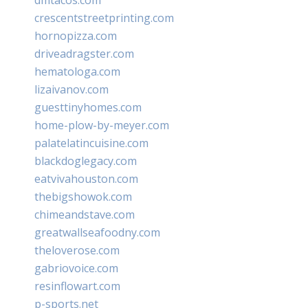
crescentstreetprinting.com
hornopizza.com
driveadragster.com
hematologa.com
lizaivanov.com
guesttinyhomes.com
home-plow-by-meyer.com
palatelatincuisine.com
blackdoglegacy.com
eatvivahouston.com
thebigshowok.com
chimeandstave.com
greatwallseafoodny.com
theloverose.com
gabriovoice.com
resinflowart.com
p-sports.net