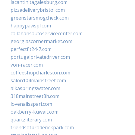
lacantinitagalesburg.com
pizzadeliverybristol.com
greenstarsmogcheck.com
happypawspl.com
callahansautoservicecenter.com
georgiascornermarket.com
perfectfit24-7.com
portugalprivatedriver.com
von-racer.com
coffeeshopcharleston.com
salon104mainstreet.com
alkaspringswater.com
318mainstreet8h.com
lovenailsspari.com
oakberry-kuwait.com
quartzliterary.com
friendsofbroderickpark.com