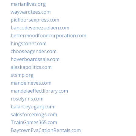
marianlives.org
waywardtees.com
pidfloorsexpress.com
bancodevenezuelaen.com
bettermoodfoodcorporation.com
hingstonnt.com
chooseagender.com
hoverboardssale.com
alaskapolitics.com
stsmp.org
manoelneves.com
mandelaeffectlibrary.com
roselynns.com
balanceyoganj.com
salesforceblogs.com
TrainGames365.com
BaytownEvaCationRentals.com