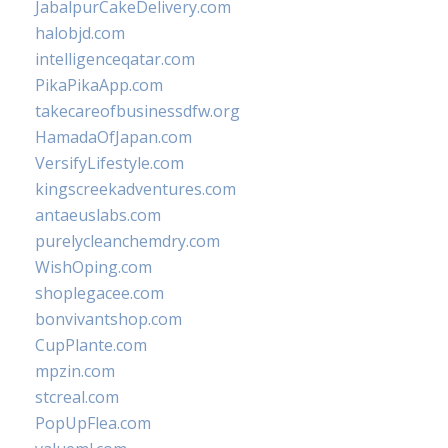
JabalpurCakeDelivery.com
halobjd.com
intelligenceqatar.com
PikaPikaApp.com
takecareofbusinessdfw.org
HamadaOfJapan.com
VersifyLifestyle.com
kingscreekadventures.com
antaeuslabs.com
purelycleanchemdry.com
WishOping.com
shoplegacee.com
bonvivantshop.com
CupPlante.com
mpzin.com
stcreal.com
PopUpFlea.com