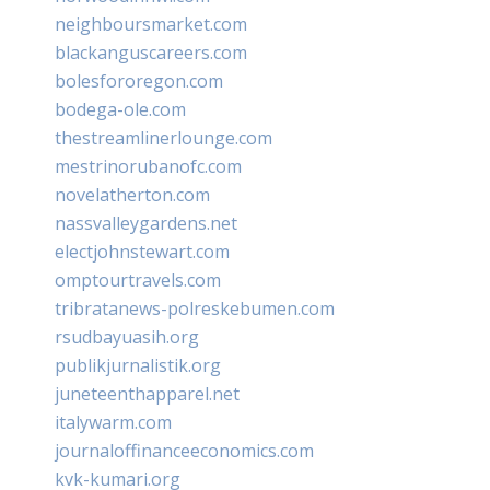
neighboursmarket.com
blackanguscareers.com
bolesfororegon.com
bodega-ole.com
thestreamlinerlounge.com
mestrinorubanofc.com
novelatherton.com
nassvalleygardens.net
electjohnstewart.com
omptourtravels.com
tribratanews-polreskebumen.com
rsudbayuasih.org
publikjurnalistik.org
juneteenthapparel.net
italywarm.com
journaloffinanceeconomics.com
kvk-kumari.org