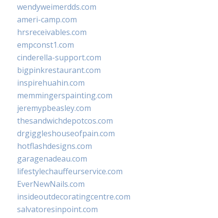
wendyweimerdds.com
ameri-camp.com
hrsreceivables.com
empconst1.com
cinderella-support.com
bigpinkrestaurant.com
inspirehuahin.com
memmingerspainting.com
jeremypbeasley.com
thesandwichdepotcos.com
drgiggleshouseofpain.com
hotflashdesigns.com
garagenadeau.com
lifestylechauffeurservice.com
EverNewNails.com
insideoutdecoratingcentre.com
salvatoresinpoint.com