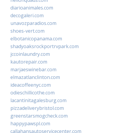
hellonquads.com
diarioanimales.com
decogaleri.com
unavozparadios.com
shoes-vert.com
elbotanicopanama.com
shadyoaksrockportrvpark.com
jccoinlaundry.com
kautorepair.com
marjaeswinebar.com
elmazatlanclinton.com
ideacoffeenyc.com
odieschillicothe.com
lacantinitagalesburg.com
pizzadeliverybristol.com
greenstarsmogcheck.com
happypawspl.com
callahansautoservicecenter.com