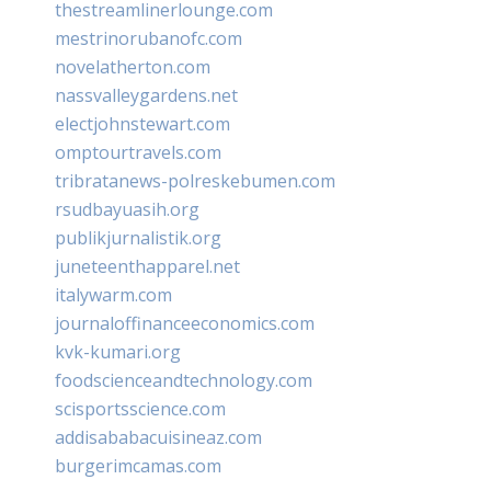
thestreamlinerlounge.com
mestrinorubanofc.com
novelatherton.com
nassvalleygardens.net
electjohnstewart.com
omptourtravels.com
tribratanews-polreskebumen.com
rsudbayuasih.org
publikjurnalistik.org
juneteenthapparel.net
italywarm.com
journaloffinanceeconomics.com
kvk-kumari.org
foodscienceandtechnology.com
scisportsscience.com
addisababacuisineaz.com
burgerimcamas.com