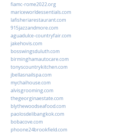
fiamc-rome2022.org
mariceworldessentials.com
lafisheriarestaurant.com
915jazzandmore.com
aguadulce-countryfair.com
jakehovis.com
bosswingsduluth.com
birminghamautocare.com
tonyscountrykitchen.com
jbellasnailspa.com
mychaihouse.com
alvisgrooming.com
thegeorginaestate.com
blythewoodseafood.com
paolosdelibangkok.com
bobacove.com
phoone24brookfield.com