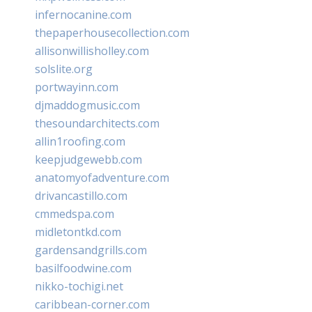
infernocanine.com
thepaperhousecollection.com
allisonwillisholley.com
solslite.org
portwayinn.com
djmaddogmusic.com
thesoundarchitects.com
allin1roofing.com
keepjudgewebb.com
anatomyofadventure.com
drivancastillo.com
cmmedspa.com
midletontkd.com
gardensandgrills.com
basilfoodwine.com
nikko-tochigi.net
caribbean-corner.com