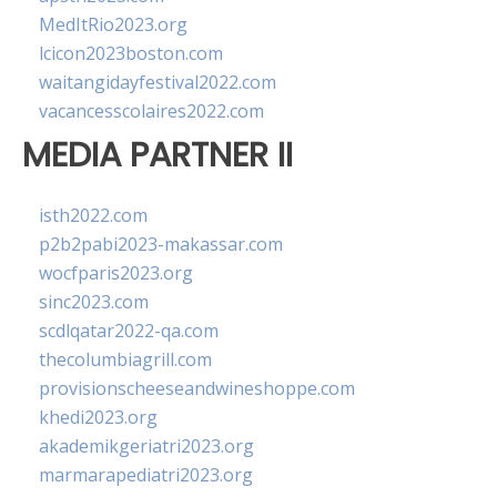
MedItRio2023.org
lcicon2023boston.com
waitangidayfestival2022.com
vacancesscolaires2022.com
MEDIA PARTNER II
isth2022.com
p2b2pabi2023-makassar.com
wocfparis2023.org
sinc2023.com
scdlqatar2022-qa.com
thecolumbiagrill.com
provisionscheeseandwineshoppe.com
khedi2023.org
akademikgeriatri2023.org
marmarapediatri2023.org