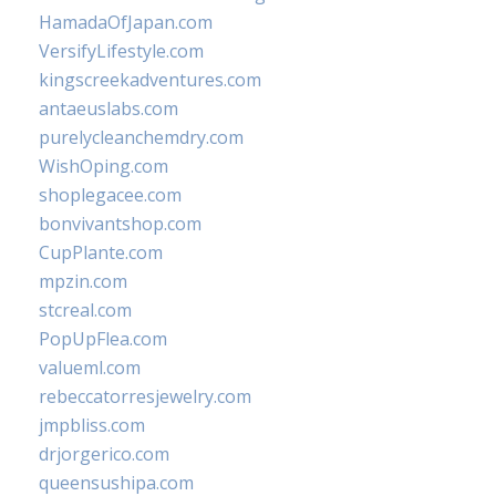
HamadaOfJapan.com
VersifyLifestyle.com
kingscreekadventures.com
antaeuslabs.com
purelycleanchemdry.com
WishOping.com
shoplegacee.com
bonvivantshop.com
CupPlante.com
mpzin.com
stcreal.com
PopUpFlea.com
valueml.com
rebeccatorresjewelry.com
jmpbliss.com
drjorgerico.com
queensushipa.com