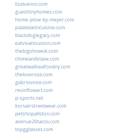
lizaivanov.com
guesttinyhomes.com
home-plow-by-meyer.com
palatelatincuisine.com
blackdoglegacy.com
eatvivahouston.com
thebigshowok.com
chimeandstave.com
greatwallseafoodny.com
theloverose.com
gabriovoice.com
resinflowart.com
p-sports.net
korsairstreetwear.com
petshopallston.com
avenue26tacos.com
topgglasses.com