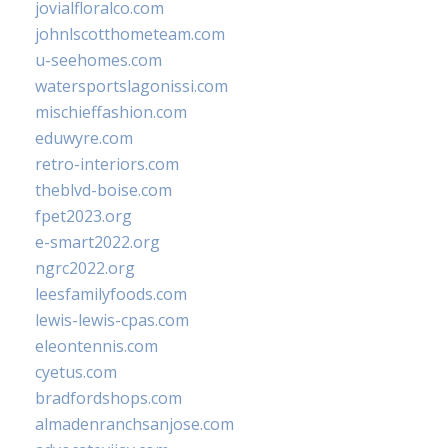
jovialfloralco.com
johnlscotthometeam.com
u-seehomes.com
watersportslagonissi.com
mischieffashion.com
eduwyre.com
retro-interiors.com
theblvd-boise.com
fpet2023.org
e-smart2022.org
ngrc2022.org
leesfamilyfoods.com
lewis-lewis-cpas.com
eleontennis.com
cyetus.com
bradfordshops.com
almadenranchsanjose.com