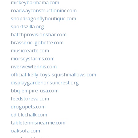
mickeybarmama.com
roadwayconstructioninc.com
shopdragonflyboutique.com
sportszilla.org
batchprovisionsbar.com
brasserie-gobette.com
musicrearte.com
morseysfarms.com
riverviewtennis.com
official-kelly-toys-squishmallows.com
displaygardenonsuncrest.org
bbq-empire-usa.com
feedstoreva.com
drogopets.com
ediblechalk.com
tabletennisnearme.com
oaksofa.com