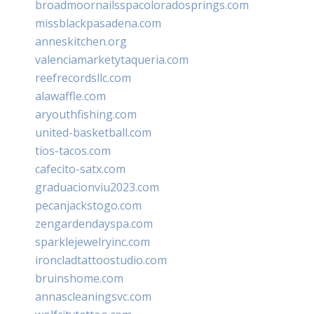
broadmoornailsspacoloradosprings.com
missblackpasadena.com
anneskitchen.org
valenciamarketytaqueria.com
reefrecordsllc.com
alawaffle.com
aryouthfishing.com
united-basketball.com
tios-tacos.com
cafecito-satx.com
graduacionviu2023.com
pecanjackstogo.com
zengardendayspa.com
sparklejewelryinc.com
ironcladtattoostudio.com
bruinshome.com
annascleaningsvc.com