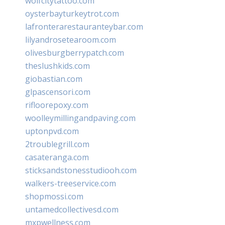
wolfcitytattoo.com
oysterbayturkeytrot.com
lafronterarestauranteybar.com
lilyandrosetearoom.com
olivesburgberrypatch.com
theslushkids.com
giobastian.com
glpascensori.com
rifloorepoxy.com
woolleymillingandpaving.com
uptonpvd.com
2troublegrill.com
casateranga.com
sticksandstonesstudiooh.com
walkers-treeservice.com
shopmossi.com
untamedcollectivesd.com
mxpwellness.com