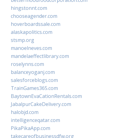
bettermoodfoodcorporation.com
hingstonnt.com
chooseagender.com
hoverboardssale.com
alaskapolitics.com
stsmp.org
manoelneves.com
mandelaeffectlibrary.com
roselynns.com
balanceyoganj.com
salesforceblogs.com
TrainGames365.com
BaytownEvaCationRentals.com
JabalpurCakeDelivery.com
halobjd.com
intelligenceqatar.com
PikaPikaApp.com
takecareofbusinessdfw.org