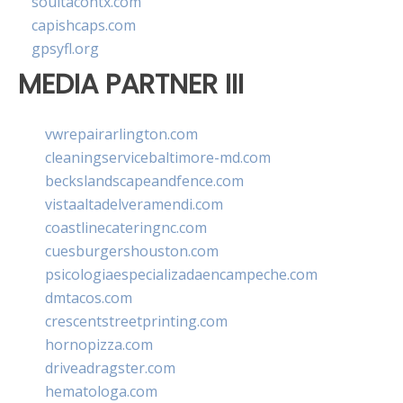
soultacohtx.com
capishcaps.com
gpsyfl.org
MEDIA PARTNER III
vwrepairarlington.com
cleaningservicebaltimore-md.com
beckslandscapeandfence.com
vistaaltadelveramendi.com
coastlinecateringnc.com
cuesburgershouston.com
psicologiaespecializadaencampeche.com
dmtacos.com
crescentstreetprinting.com
hornopizza.com
driveadragster.com
hematologa.com