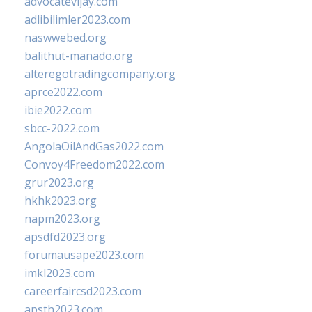
advocatevijay.com
adlibilimler2023.com
naswwebed.org
balithut-manado.org
alteregotradingcompany.org
aprce2022.com
ibie2022.com
sbcc-2022.com
AngolaOilAndGas2022.com
Convoy4Freedom2022.com
grur2023.org
hkhk2023.org
napm2023.org
apsdfd2023.org
forumausape2023.com
imkl2023.com
careerfaircsd2023.com
apsth2023.com