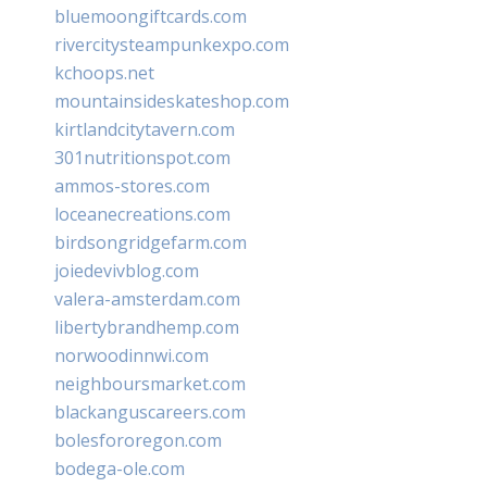
bluemoongiftcards.com
rivercitysteampunkexpo.com
kchoops.net
mountainsideskateshop.com
kirtlandcitytavern.com
301nutritionspot.com
ammos-stores.com
loceanecreations.com
birdsongridgefarm.com
joiedevivblog.com
valera-amsterdam.com
libertybrandhemp.com
norwoodinnwi.com
neighboursmarket.com
blackanguscareers.com
bolesfororegon.com
bodega-ole.com