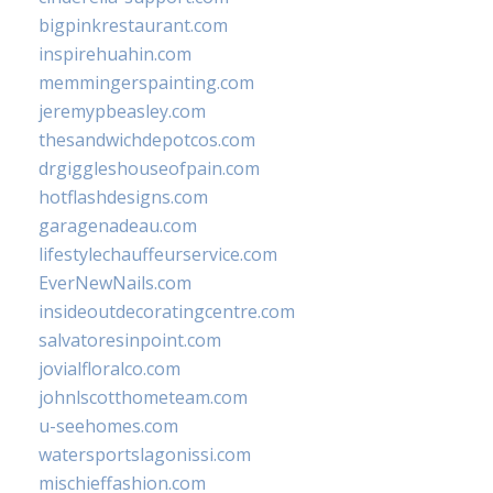
bigpinkrestaurant.com
inspirehuahin.com
memmingerspainting.com
jeremypbeasley.com
thesandwichdepotcos.com
drgiggleshouseofpain.com
hotflashdesigns.com
garagenadeau.com
lifestylechauffeurservice.com
EverNewNails.com
insideoutdecoratingcentre.com
salvatoresinpoint.com
jovialfloralco.com
johnlscotthometeam.com
u-seehomes.com
watersportslagonissi.com
mischieffashion.com