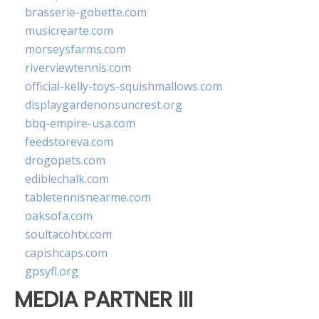
brasserie-gobette.com
musicrearte.com
morseysfarms.com
riverviewtennis.com
official-kelly-toys-squishmallows.com
displaygardenonsuncrest.org
bbq-empire-usa.com
feedstoreva.com
drogopets.com
ediblechalk.com
tabletennisnearme.com
oaksofa.com
soultacohtx.com
capishcaps.com
gpsyfl.org
MEDIA PARTNER III