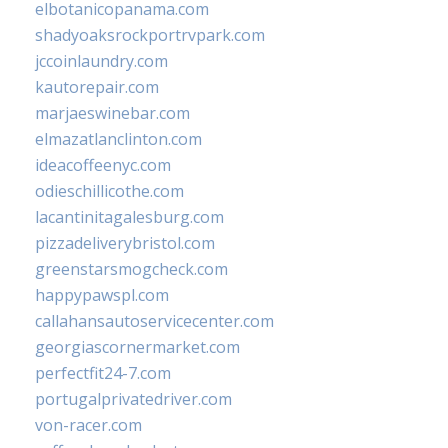
elbotanicopanama.com
shadyoaksrockportrvpark.com
jccoinlaundry.com
kautorepair.com
marjaeswinebar.com
elmazatlanclinton.com
ideacoffeenyc.com
odieschillicothe.com
lacantinitagalesburg.com
pizzadeliverybristol.com
greenstarsmogcheck.com
happypawspl.com
callahansautoservicecenter.com
georgiascornermarket.com
perfectfit24-7.com
portugalprivatedriver.com
von-racer.com