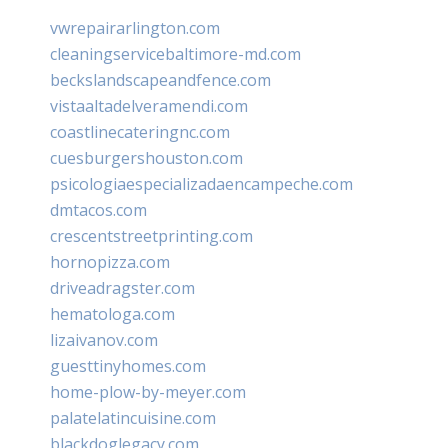
vwrepairarlington.com
cleaningservicebaltimore-md.com
beckslandscapeandfence.com
vistaaltadelveramendi.com
coastlinecateringnc.com
cuesburgershouston.com
psicologiaespecializadaencampeche.com
dmtacos.com
crescentstreetprinting.com
hornopizza.com
driveadragster.com
hematologa.com
lizaivanov.com
guesttinyhomes.com
home-plow-by-meyer.com
palatelatincuisine.com
blackdoglegacy.com