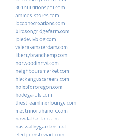
301nutritionspot.com
ammos-stores.com
loceanecreations.com
birdsongridgefarm.com
joiedevivblog.com
valera-amsterdam.com
libertybrandhemp.com
norwoodinnwi.com
neighboursmarket.com
blackanguscareers.com
bolesfororegon.com
bodega-ole.com
thestreamlinerlounge.com
mestrinorubanofc.com
novelatherton.com
nassvalleygardens.net
electjohnstewart.com