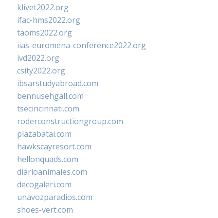
klivet2022.org
ifac-hms2022.org
taoms2022.org
iias-euromena-conference2022.org
ivd2022.org
csity2022.org
ibsarstudyabroad.com
bennusehgall.com
tsecincinnati.com
roderconstructiongroup.com
plazabatai.com
hawkscayresort.com
hellonquads.com
diarioanimales.com
decogaleri.com
unavozparadios.com
shoes-vert.com