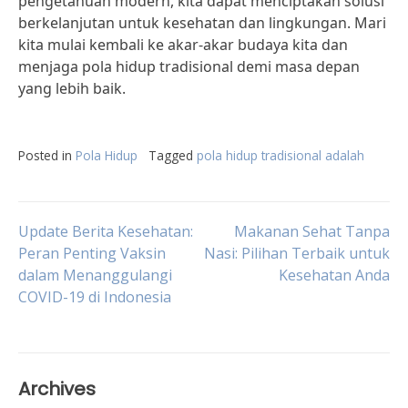
pengetahuan modern, kita dapat menciptakan solusi
berkelanjutan untuk kesehatan dan lingkungan. Mari
kita mulai kembali ke akar-akar budaya kita dan
menjaga pola hidup tradisional demi masa depan
yang lebih baik.
Posted in
Pola Hidup
Tagged
pola hidup tradisional adalah
Post
Update Berita Kesehatan:
Makanan Sehat Tanpa
Peran Penting Vaksin
Nasi: Pilihan Terbaik untuk
dalam Menanggulangi
Kesehatan Anda
navigation
COVID-19 di Indonesia
Archives