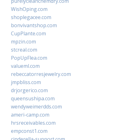
purelycleanchemdry.com
WishOping.com
shoplegacee.com
bonvivantshop.com
CupPlante.com
mpzin.com
stcreal.com
PopUpFlea.com
valueml.com
rebeccatorresjewelry.com
jmpbliss.com
drjorgerico.com
queensushipa.com
wendyweimerdds.com
ameri-camp.com
hrsreceivables.com
empconst1.com
cinderella-support.com