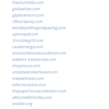
theslushkids.com
giobastian.com
glpascensori.com
rifloorepoxy.com
woolleymillingandpaving.com
uptonpvd.com
2troublegrill.com
casateranga.com
sticksandstonesstudiooh.com
walkers-treeservice.com
shopmossi.com
untamedcollectivesd.com
mxpwellness.com
infernocanine.com
thepaperhousecollection.com
allisonwillisholley.com
solslite.org