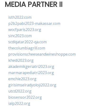
MEDIA PARTNER II
isth2022.com
p2b2pabi2023-makassar.com
wocfparis2023.org
sinc2023.com
scdlqatar2022-qa.com
thecolumbiagrill.com
provisionscheeseandwineshoppe.com
khedi2023.org
akademikgeriatri2023.org
marmarapediatri2023.org
emchie2023.org
girisimselradyoloji2022.org
utcd2022.org
biosensor2022.org
ialp2022.org