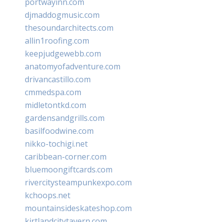
portwayinn.com
djmaddogmusic.com
thesoundarchitects.com
allin1roofing.com
keepjudgewebb.com
anatomyofadventure.com
drivancastillo.com
cmmedspa.com
midletontkd.com
gardensandgrills.com
basilfoodwine.com
nikko-tochigi.net
caribbean-corner.com
bluemoongiftcards.com
rivercitysteampunkexpo.com
kchoops.net
mountainsideskateshop.com
kirtlandcitytavern.com