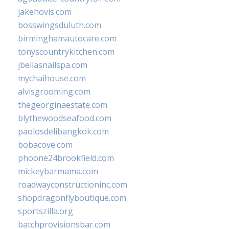
jakehovis.com
bosswingsduluth.com
birminghamautocare.com
tonyscountrykitchen.com
jbellasnailspa.com
mychaihouse.com
alvisgrooming.com
thegeorginaestate.com
blythewoodseafood.com
paolosdelibangkok.com
bobacove.com
phoone24brookfield.com
mickeybarmama.com
roadwayconstructioninc.com
shopdragonflyboutique.com
sportszilla.org
batchprovisionsbar.com