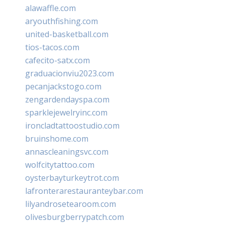
alawaffle.com
aryouthfishing.com
united-basketball.com
tios-tacos.com
cafecito-satx.com
graduacionviu2023.com
pecanjackstogo.com
zengardendayspa.com
sparklejewelryinc.com
ironcladtattoostudio.com
bruinshome.com
annascleaningsvc.com
wolfcitytattoo.com
oysterbayturkeytrot.com
lafronterarestauranteybar.com
lilyandrosetearoom.com
olivesburgberrypatch.com