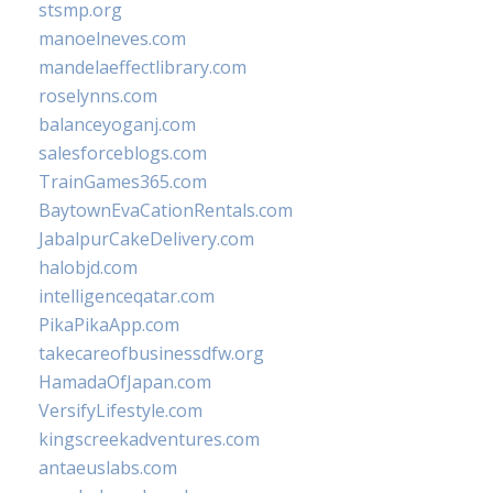
stsmp.org
manoelneves.com
mandelaeffectlibrary.com
roselynns.com
balanceyoganj.com
salesforceblogs.com
TrainGames365.com
BaytownEvaCationRentals.com
JabalpurCakeDelivery.com
halobjd.com
intelligenceqatar.com
PikaPikaApp.com
takecareofbusinessdfw.org
HamadaOfJapan.com
VersifyLifestyle.com
kingscreekadventures.com
antaeuslabs.com