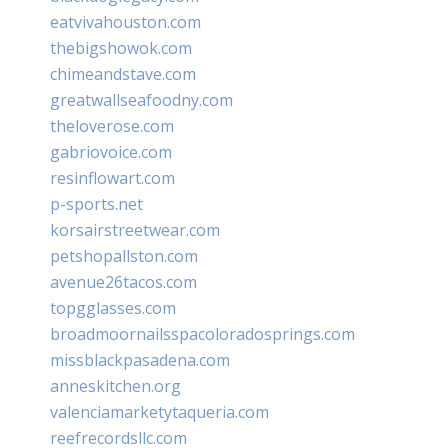
eatvivahouston.com
thebigshowok.com
chimeandstave.com
greatwallseafoodny.com
theloverose.com
gabriovoice.com
resinflowart.com
p-sports.net
korsairstreetwear.com
petshopallston.com
avenue26tacos.com
topgglasses.com
broadmoornailsspacoloradosprings.com
missblackpasadena.com
anneskitchen.org
valenciamarketytaqueria.com
reefrecordsllc.com