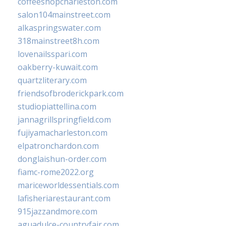
coffeeshopcharleston.com
salon104mainstreet.com
alkaspringswater.com
318mainstreet8h.com
lovenailsspari.com
oakberry-kuwait.com
quartzliterary.com
friendsofbroderickpark.com
studiopiattellina.com
jannagrillspringfield.com
fujiyamacharleston.com
elpatronchardon.com
donglaishun-order.com
fiamc-rome2022.org
mariceworldessentials.com
lafisheriarestaurant.com
915jazzandmore.com
aguadulce-countryfair.com