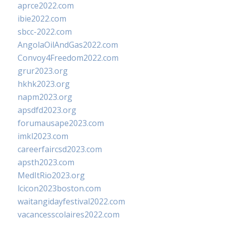
aprce2022.com
ibie2022.com
sbcc-2022.com
AngolaOilAndGas2022.com
Convoy4Freedom2022.com
grur2023.org
hkhk2023.org
napm2023.org
apsdfd2023.org
forumausape2023.com
imkl2023.com
careerfaircsd2023.com
apsth2023.com
MedItRio2023.org
lcicon2023boston.com
waitangidayfestival2022.com
vacancesscolaires2022.com