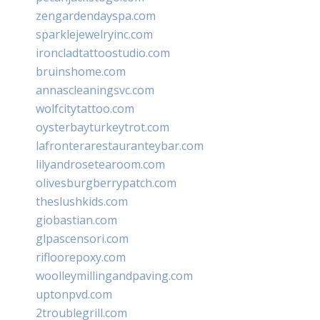
zengardendayspa.com
sparklejewelryinc.com
ironcladtattoostudio.com
bruinshome.com
annascleaningsvc.com
wolfcitytattoo.com
oysterbayturkeytrot.com
lafronterarestauranteybar.com
lilyandrosetearoom.com
olivesburgberrypatch.com
theslushkids.com
giobastian.com
glpascensori.com
rifloorepoxy.com
woolleymillingandpaving.com
uptonpvd.com
2troublegrill.com