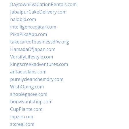
BaytownEvaCationRentals.com
JabalpurCakeDelivery.com
halobjd.com
intelligenceqatar.com
PikaPikaApp.com
takecareofbusinessdfw.org
HamadaOfJapan.com
VersifyLifestyle.com
kingscreekadventures.com
antaeuslabs.com
purelycleanchemdry.com
WishOping.com
shoplegacee.com
bonvivantshop.com
CupPlante.com
mpzin.com
stcreal.com