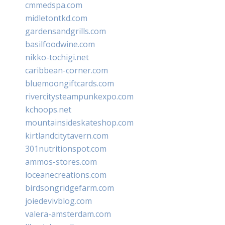
cmmedspa.com
midletontkd.com
gardensandgrills.com
basilfoodwine.com
nikko-tochigi.net
caribbean-corner.com
bluemoongiftcards.com
rivercitysteampunkexpo.com
kchoops.net
mountainsideskateshop.com
kirtlandcitytavern.com
301nutritionspot.com
ammos-stores.com
loceanecreations.com
birdsongridgefarm.com
joiedevivblog.com
valera-amsterdam.com