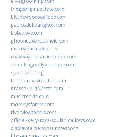
alvisgrooming.com
thegeorginaestate.com
blythewoodseafood.com
paolosdelibangkok.com
bobacove.com
phoone24brookfield.com
mickeybarmama.com
roadwayconstructioninc.com
shopdragonflyboutique.com
sportszilla.org
batchprovisionsbar.com
brasserie-gobette.com
musicrearte.com
morseysfarms.com
riverviewtennis.com
official-kelly-toys-squishmallows.com
displaygardenonsuncrest.org
bbq-empire-usa.com