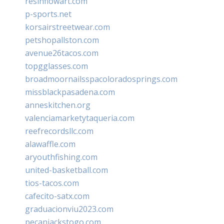
resinflowart.com
p-sports.net
korsairstreetwear.com
petshopallston.com
avenue26tacos.com
topgglasses.com
broadmoornailsspacoloradosprings.com
missblackpasadena.com
anneskitchen.org
valenciamarketytaqueria.com
reefrecordsllc.com
alawaffle.com
aryouthfishing.com
united-basketball.com
tios-tacos.com
cafecito-satx.com
graduacionviu2023.com
pecanjackstogo.com