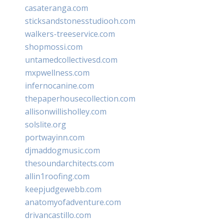
casateranga.com
sticksandstonesstudiooh.com
walkers-treeservice.com
shopmossi.com
untamedcollectivesd.com
mxpwellness.com
infernocanine.com
thepaperhousecollection.com
allisonwillisholley.com
solslite.org
portwayinn.com
djmaddogmusic.com
thesoundarchitects.com
allin1roofing.com
keepjudgewebb.com
anatomyofadventure.com
drivancastillo.com