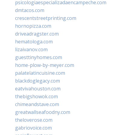
psicologiaespecializadaencampeche.com
dmtacos.com
crescentstreetprinting.com
hornopizza.com
driveadragster.com
hematologa.com
lizaivanov.com
guesttinyhomes.com
home-plow-by-meyer.com
palatelatincuisine.com
blackdoglegacy.com
eatvivahouston.com
thebigshowok.com
chimeandstave.com
greatwallseafoodny.com
theloverose.com
gabriovoice.com