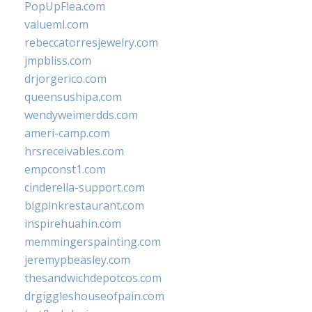
PopUpFlea.com
valueml.com
rebeccatorresjewelry.com
jmpbliss.com
drjorgerico.com
queensushipa.com
wendyweimerdds.com
ameri-camp.com
hrsreceivables.com
empconst1.com
cinderella-support.com
bigpinkrestaurant.com
inspirehuahin.com
memmingerspainting.com
jeremypbeasley.com
thesandwichdepotcos.com
drgiggleshouseofpain.com