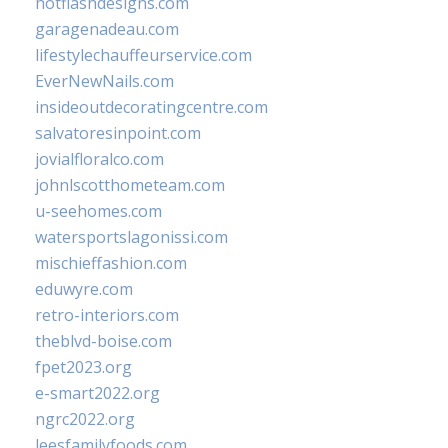
hotflashdesigns.com
garagenadeau.com
lifestylechauffeurservice.com
EverNewNails.com
insideoutdecoratingcentre.com
salvatoresinpoint.com
jovialfloralco.com
johnlscotthometeam.com
u-seehomes.com
watersportslagonissi.com
mischieffashion.com
eduwyre.com
retro-interiors.com
theblvd-boise.com
fpet2023.org
e-smart2022.org
ngrc2022.org
leesfamilyfoods.com