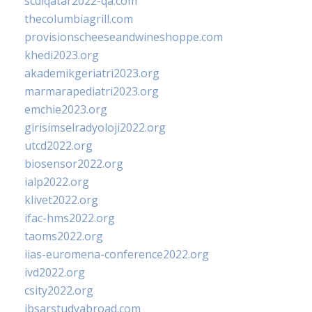
scdlqatar2022-qa.com
thecolumbiagrill.com
provisionscheeseandwineshoppe.com
khedi2023.org
akademikgeriatri2023.org
marmarapediatri2023.org
emchie2023.org
girisimselradyoloji2022.org
utcd2022.org
biosensor2022.org
ialp2022.org
klivet2022.org
ifac-hms2022.org
taoms2022.org
iias-euromena-conference2022.org
ivd2022.org
csity2022.org
ibsarstudyabroad.com