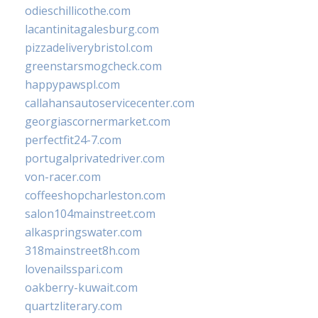
odieschillicothe.com
lacantinitagalesburg.com
pizzadeliverybristol.com
greenstarsmogcheck.com
happypawspl.com
callahansautoservicecenter.com
georgiascornermarket.com
perfectfit24-7.com
portugalprivatedriver.com
von-racer.com
coffeeshopcharleston.com
salon104mainstreet.com
alkaspringswater.com
318mainstreet8h.com
lovenailsspari.com
oakberry-kuwait.com
quartzliterary.com