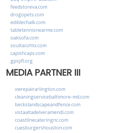
feedstoreva.com
drogopets.com
ediblechalk.com
tabletennisnearme.com
oaksofa.com
soultacohtx.com
capishcaps.com
gpsyfl.org
MEDIA PARTNER III
vwrepairarlington.com
cleaningservicebaltimore-md.com
beckslandscapeandfence.com
vistaaltadelveramendi.com
coastlinecateringnc.com
cuesburgershouston.com