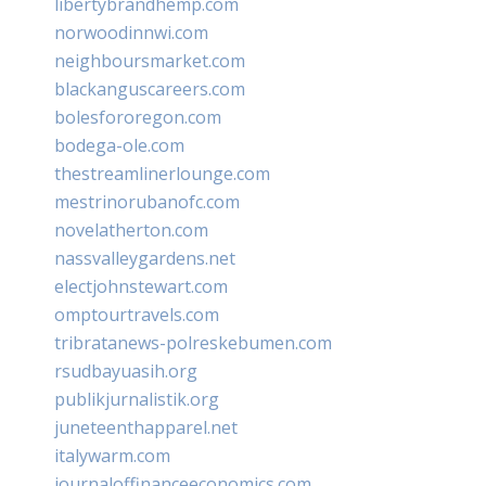
libertybrandhemp.com
norwoodinnwi.com
neighboursmarket.com
blackanguscareers.com
bolesfororegon.com
bodega-ole.com
thestreamlinerlounge.com
mestrinorubanofc.com
novelatherton.com
nassvalleygardens.net
electjohnstewart.com
omptourtravels.com
tribratanews-polreskebumen.com
rsudbayuasih.org
publikjurnalistik.org
juneteenthapparel.net
italywarm.com
journaloffinanceeconomics.com