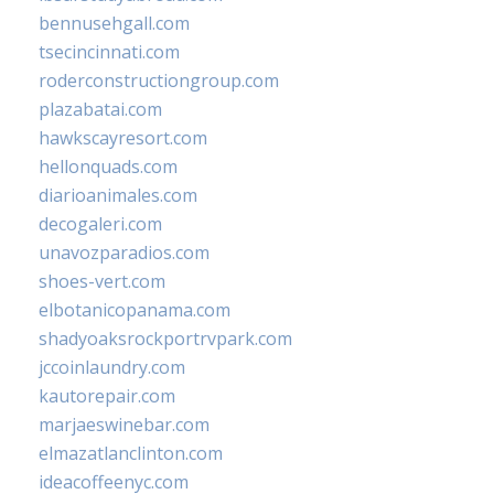
bennusehgall.com
tsecincinnati.com
roderconstructiongroup.com
plazabatai.com
hawkscayresort.com
hellonquads.com
diarioanimales.com
decogaleri.com
unavozparadios.com
shoes-vert.com
elbotanicopanama.com
shadyoaksrockportrvpark.com
jccoinlaundry.com
kautorepair.com
marjaeswinebar.com
elmazatlanclinton.com
ideacoffeenyc.com