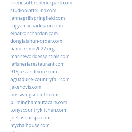
friendsofbroderickpark.com
studiopiattellina.com
jannagrillspringfield.com
fujiyamacharleston.com
elpatronchardon.com
donglaishun-order.com
fiamc-rome2022.org
mariceworldessentials.com
lafisheriarestaurant.com
915jazzandmore.com
aguadulce-countryfair.com
jakehovis.com
bosswingsduluth.com
birminghamautocare.com
tonyscountrykitchen.com
jbellasnailspa.com
mychaihouse.com