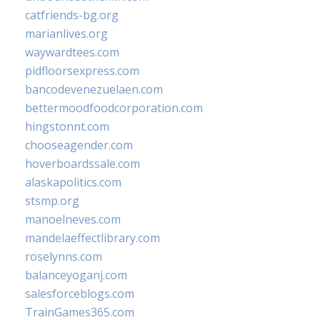
catfriends-bg.org
marianlives.org
waywardtees.com
pidfloorsexpress.com
bancodevenezuelaen.com
bettermoodfoodcorporation.com
hingstonnt.com
chooseagender.com
hoverboardssale.com
alaskapolitics.com
stsmp.org
manoelneves.com
mandelaeffectlibrary.com
roselynns.com
balanceyoganj.com
salesforceblogs.com
TrainGames365.com