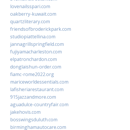
lovenailsspari.com
oakberry-kuwait.com
quartzliterary.com
friendsofbroderickpark.com
studiopiattellina.com
jannagrillspringfield.com
fujiyamacharleston.com
elpatronchardon.com
donglaishun-order.com
fiamc-rome2022.org
mariceworldessentials.com
lafisheriarestaurant.com
915jazzandmore.com
aguadulce-countryfair.com
jakehovis.com
bosswingsduluth.com
birminghamautocare.com