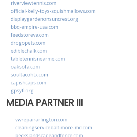
riverviewtennis.com
official-kelly-toys-squishmallows.com
displaygardenonsuncrest.org
bbq-empire-usa.com
feedstoreva.com
drogopets.com
ediblechalk.com
tabletennisnearme.com
oaksofa.com
soultacohtx.com
capishcaps.com
gpsyfl.org
MEDIA PARTNER III
vwrepairarlington.com
cleaningservicebaltimore-md.com
beckslandscapeandfence.com