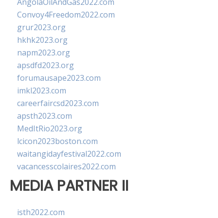
AngolaOilAndGas2022.com
Convoy4Freedom2022.com
grur2023.org
hkhk2023.org
napm2023.org
apsdfd2023.org
forumausape2023.com
imkl2023.com
careerfaircsd2023.com
apsth2023.com
MedItRio2023.org
lcicon2023boston.com
waitangidayfestival2022.com
vacancesscolaires2022.com
MEDIA PARTNER II
isth2022.com