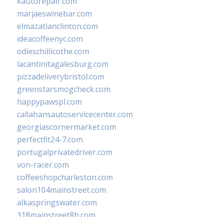
kautorepair.com
marjaeswinebar.com
elmazatlanclinton.com
ideacoffeenyc.com
odieschillicothe.com
lacantinitagalesburg.com
pizzadeliverybristol.com
greenstarsmogcheck.com
happypawspl.com
callahansautoservicecenter.com
georgiascornermarket.com
perfectfit24-7.com
portugalprivatedriver.com
von-racer.com
coffeeshopcharleston.com
salon104mainstreet.com
alkaspringswater.com
318mainstreet8h.com