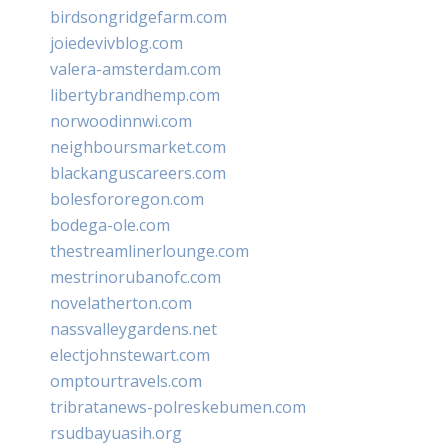
birdsongridgefarm.com
joiedevivblog.com
valera-amsterdam.com
libertybrandhemp.com
norwoodinnwi.com
neighboursmarket.com
blackanguscareers.com
bolesfororegon.com
bodega-ole.com
thestreamlinerlounge.com
mestrinorubanofc.com
novelatherton.com
nassvalleygardens.net
electjohnstewart.com
omptourtravels.com
tribratanews-polreskebumen.com
rsudbayuasih.org