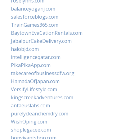
roselynns.com
balanceyoganj.com
salesforceblogs.com
TrainGames365.com
BaytownEvaCationRentals.com
JabalpurCakeDelivery.com
halobjd.com
intelligenceqatar.com
PikaPikaApp.com
takecareofbusinessdfw.org
HamadaOfJapan.com
VersifyLifestyle.com
kingscreekadventures.com
antaeuslabs.com
purelycleanchemdry.com
WishOping.com
shoplegacee.com
bonvivantshop.com