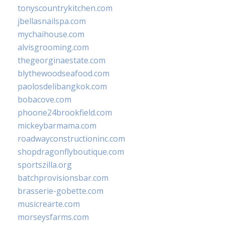
tonyscountrykitchen.com
jbellasnailspa.com
mychaihouse.com
alvisgrooming.com
thegeorginaestate.com
blythewoodseafood.com
paolosdelibangkok.com
bobacove.com
phoone24brookfield.com
mickeybarmama.com
roadwayconstructioninc.com
shopdragonflyboutique.com
sportszilla.org
batchprovisionsbar.com
brasserie-gobette.com
musicrearte.com
morseysfarms.com