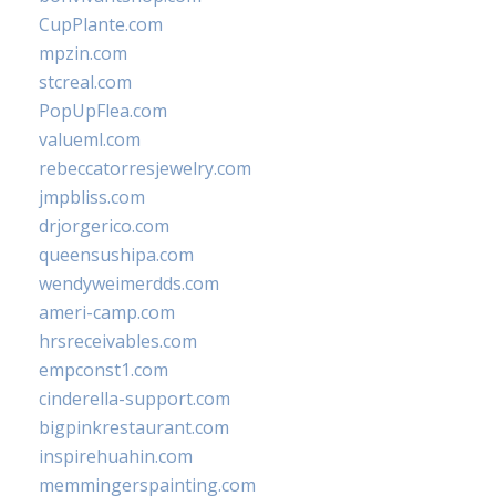
CupPlante.com
mpzin.com
stcreal.com
PopUpFlea.com
valueml.com
rebeccatorresjewelry.com
jmpbliss.com
drjorgerico.com
queensushipa.com
wendyweimerdds.com
ameri-camp.com
hrsreceivables.com
empconst1.com
cinderella-support.com
bigpinkrestaurant.com
inspirehuahin.com
memmingerspainting.com