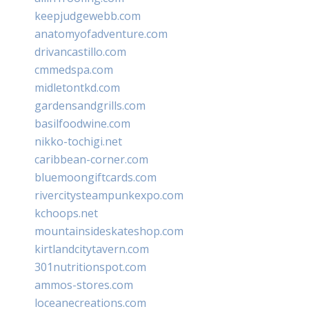
keepjudgewebb.com
anatomyofadventure.com
drivancastillo.com
cmmedspa.com
midletontkd.com
gardensandgrills.com
basilfoodwine.com
nikko-tochigi.net
caribbean-corner.com
bluemoongiftcards.com
rivercitysteampunkexpo.com
kchoops.net
mountainsideskateshop.com
kirtlandcitytavern.com
301nutritionspot.com
ammos-stores.com
loceanecreations.com