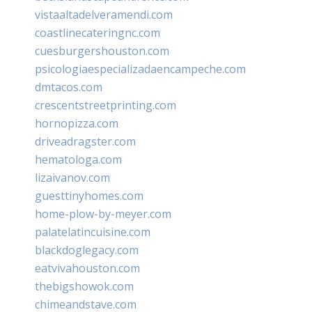
vistaaltadelveramendi.com
coastlinecateringnc.com
cuesburgershouston.com
psicologiaespecializadaencampeche.com
dmtacos.com
crescentstreetprinting.com
hornopizza.com
driveadragster.com
hematologa.com
lizaivanov.com
guesttinyhomes.com
home-plow-by-meyer.com
palatelatincuisine.com
blackdoglegacy.com
eatvivahouston.com
thebigshowok.com
chimeandstave.com