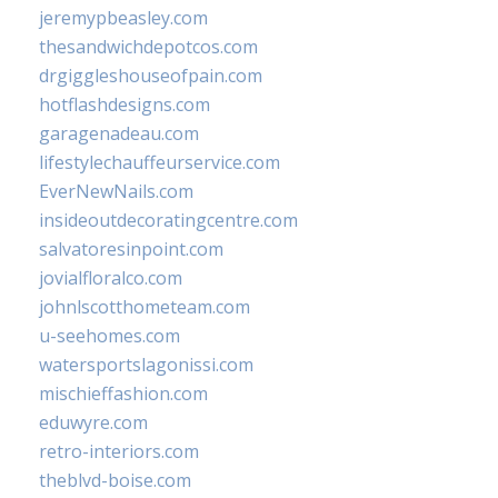
jeremypbeasley.com
thesandwichdepotcos.com
drgiggleshouseofpain.com
hotflashdesigns.com
garagenadeau.com
lifestylechauffeurservice.com
EverNewNails.com
insideoutdecoratingcentre.com
salvatoresinpoint.com
jovialfloralco.com
johnlscotthometeam.com
u-seehomes.com
watersportslagonissi.com
mischieffashion.com
eduwyre.com
retro-interiors.com
theblvd-boise.com