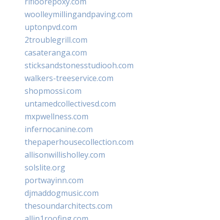
rifloorepoxy.com
woolleymillingandpaving.com
uptonpvd.com
2troublegrill.com
casateranga.com
sticksandstonesstudiooh.com
walkers-treeservice.com
shopmossi.com
untamedcollectivesd.com
mxpwellness.com
infernocanine.com
thepaperhousecollection.com
allisonwillisholley.com
solslite.org
portwayinn.com
djmaddogmusic.com
thesoundarchitects.com
allin1roofing.com