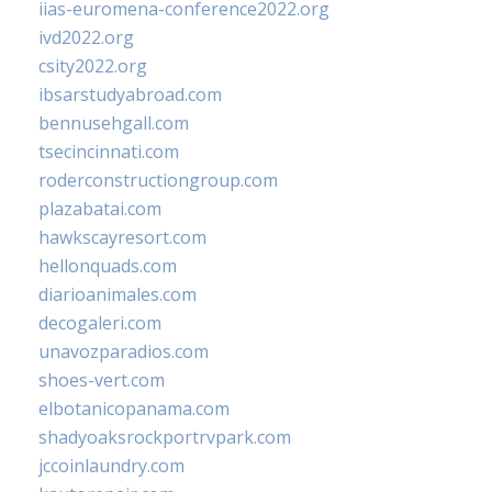
iias-euromena-conference2022.org
ivd2022.org
csity2022.org
ibsarstudyabroad.com
bennusehgall.com
tsecincinnati.com
roderconstructiongroup.com
plazabatai.com
hawkscayresort.com
hellonquads.com
diarioanimales.com
decogaleri.com
unavozparadios.com
shoes-vert.com
elbotanicopanama.com
shadyoaksrockportrvpark.com
jccoinlaundry.com