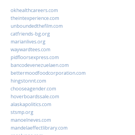
okhealthcareers.com
theintexperience.com
unboundedthefilm.com
catfriends-bg.org
marianlives.org
waywardtees.com
pidfloorsexpress.com
bancodevenezuelaen.com
bettermoodfoodcorporation.com
hingstonnt.com
chooseagender.com
hoverboardssale.com
alaskapolitics.com
stsmp.org
manoelneves.com
mandelaeffectlibrary.com