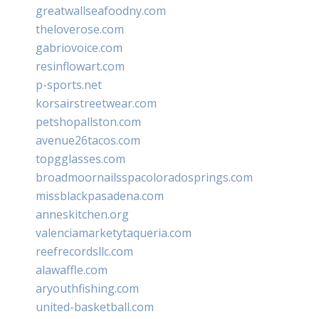
greatwallseafoodny.com
theloverose.com
gabriovoice.com
resinflowart.com
p-sports.net
korsairstreetwear.com
petshopallston.com
avenue26tacos.com
topgglasses.com
broadmoornailsspacoloradosprings.com
missblackpasadena.com
anneskitchen.org
valenciamarketytaqueria.com
reefrecordsllc.com
alawaffle.com
aryouthfishing.com
united-basketball.com