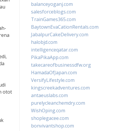
balanceyoganj.com
tau
salesforceblogs.com
TrainGames365.com
BaytownEvaCationRentals.com
ah-
JabalpurCakeDelivery.com
rena
halobjd.com
intelligenceqatar.com
edi,
PikaPikaApp.com
da
takecareofbusinessdfw.org
HamadaOfJapan.com
VersifyLifestyle.com
udi
kingscreekadventures.com
n otot
antaeuslabs.com
purelycleanchemdry.com
WishOping.com
shoplegacee.com
uk
bonvivantshop.com