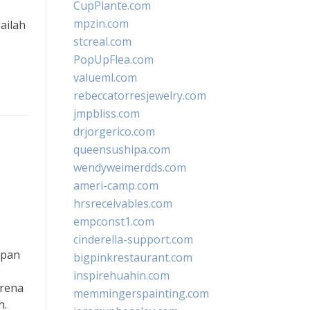
CupPlante.com
mpzin.com
ailah
stcreal.com
PopUpFlea.com
valueml.com
rebeccatorresjewelry.com
jmpbliss.com
drjorgerico.com
queensushipa.com
wendyweimerdds.com
ameri-camp.com
hrsreceivables.com
empconst1.com
cinderella-support.com
upan
bigpinkrestaurant.com
inspirehuahin.com
arena
memmingerspainting.com
h.