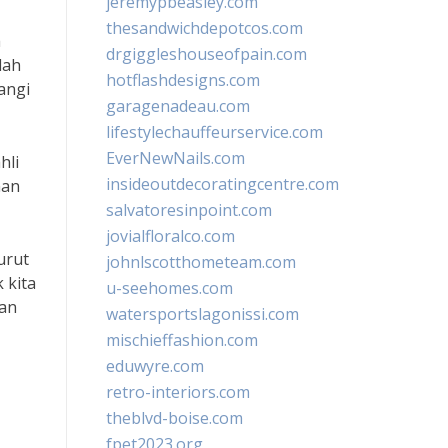
jeremypbeasley.com
thesandwichdepotcos.com
a
drgiggleshouseofpain.com
lah
hotflashdesigns.com
angi
garagenadeau.com
lifestylechauffeurservice.com
EverNewNails.com
hli
insideoutdecoratingcentre.com
nan
salvatoresinpoint.com
jovialfloralco.com
urut
johnlscotthometeam.com
 kita
u-seehomes.com
tan
watersportslagonissi.com
mischieffashion.com
eduwyre.com
retro-interiors.com
theblvd-boise.com
fpet2023.org