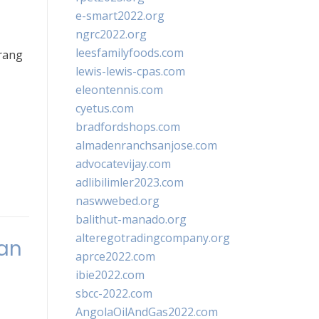
e-smart2022.org
ngrc2022.org
leesfamilyfoods.com
orang
lewis-lewis-cpas.com
eleontennis.com
cyetus.com
bradfordshops.com
almadenranchsanjose.com
advocatevijay.com
adlibilimler2023.com
naswwebed.org
balithut-manado.org
alteregotradingcompany.org
an
aprce2022.com
ibie2022.com
sbcc-2022.com
AngolaOilAndGas2022.com