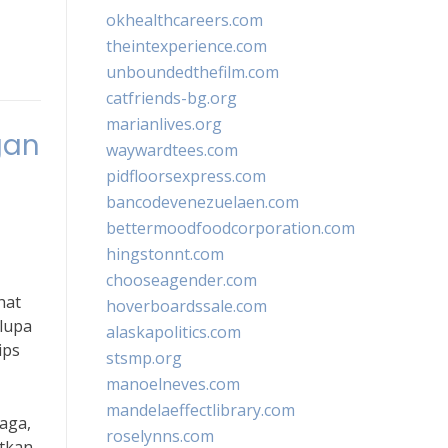
okhealthcareers.com
theintexperience.com
unboundedthefilm.com
catfriends-bg.org
marianlives.org
gan
waywardtees.com
pidfloorsexpress.com
bancodevenezuelaen.com
bettermoodfoodcorporation.com
hingstonnt.com
chooseagender.com
hat
hoverboardssale.com
 lupa
alaskapolitics.com
ips
stsmp.org
manoelneves.com
mandelaeffectlibrary.com
aga,
roselynns.com
atkan