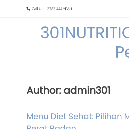
Skip
Call Us: +2782 444 YEAH
to
content
301NUTRITI
P
Author:
admin301
Menu Diet Sehat: Piliha
Berat Badan