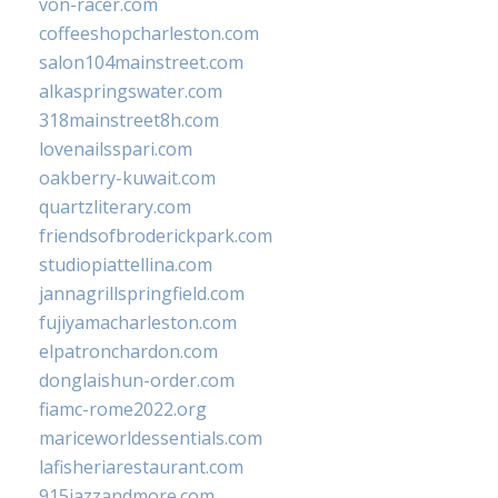
von-racer.com
coffeeshopcharleston.com
salon104mainstreet.com
alkaspringswater.com
318mainstreet8h.com
lovenailsspari.com
oakberry-kuwait.com
quartzliterary.com
friendsofbroderickpark.com
studiopiattellina.com
jannagrillspringfield.com
fujiyamacharleston.com
elpatronchardon.com
donglaishun-order.com
fiamc-rome2022.org
mariceworldessentials.com
lafisheriarestaurant.com
915jazzandmore.com