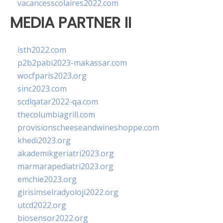
vacancesscolaires2022.com
MEDIA PARTNER II
isth2022.com
p2b2pabi2023-makassar.com
wocfparis2023.org
sinc2023.com
scdlqatar2022-qa.com
thecolumbiagrill.com
provisionscheeseandwineshoppe.com
khedi2023.org
akademikgeriatri2023.org
marmarapediatri2023.org
emchie2023.org
girisimselradyoloji2022.org
utcd2022.org
biosensor2022.org