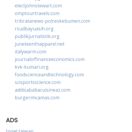
electjohnstewart.com
omptourtravels.com
tribratanews-polreskebumen.com
rsudbayuasih.org
publikjurnalistik.org
juneteenthapparel.net
italywarm.com
journaloffinanceeconomics.com
kvk-kumari.org
foodscienceandtechnology.com
scisportsscience.com
addisababacuisineaz.com
burgerimcamas.com
ADS
togel taiwan