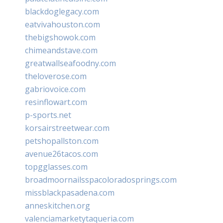
blackdoglegacy.com
eatvivahouston.com
thebigshowok.com
chimeandstave.com
greatwallseafoodny.com
theloverose.com
gabriovoice.com
resinflowart.com
p-sports.net
korsairstreetwear.com
petshopallston.com
avenue26tacos.com
topgglasses.com
broadmoornailsspacoloradosprings.com
missblackpasadena.com
anneskitchen.org
valenciamarketytaqueria.com