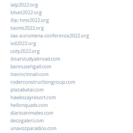
ialp2022.org
klivet2022.org
ifac-hms2022.org
taoms2022.org
iias-euromena-conference2022.org
ivd2022.org
csity2022.org
ibsarstudyabroad.com
bennusehgall.com
tsecincinnati.com
roderconstructiongroup.com
plazabatai.com
hawkscayresort.com
hellonquads.com
diarioanimales.com
decogaleri.com
unavozparadios.com