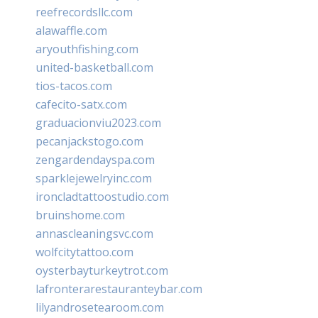
reefrecordsllc.com
alawaffle.com
aryouthfishing.com
united-basketball.com
tios-tacos.com
cafecito-satx.com
graduacionviu2023.com
pecanjackstogo.com
zengardendayspa.com
sparklejewelryinc.com
ironcladtattoostudio.com
bruinshome.com
annascleaningsvc.com
wolfcitytattoo.com
oysterbayturkeytrot.com
lafronterarestauranteybar.com
lilyandrosetearoom.com