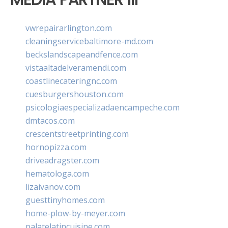
vwrepairarlington.com
cleaningservicebaltimore-md.com
beckslandscapeandfence.com
vistaaltadelveramendi.com
coastlinecateringnc.com
cuesburgershouston.com
psicologiaespecializadaencampeche.com
dmtacos.com
crescentstreetprinting.com
hornopizza.com
driveadragster.com
hematologa.com
lizaivanov.com
guesttinyhomes.com
home-plow-by-meyer.com
palatelatincuisine.com