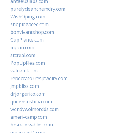
antaeuslabs.com
purelycleanchemdry.com
WishOping.com
shoplegacee.com
bonvivantshop.com
CupPlante.com
mpzin.com
stcreal.com
PopUpFlea.com
valueml.com
rebeccatorresjewelry.com
jmpbliss.com
drjorgerico.com
queensushipa.com
wendyweimerdds.com
ameri-camp.com
hrsreceivables.com
empconst1.com