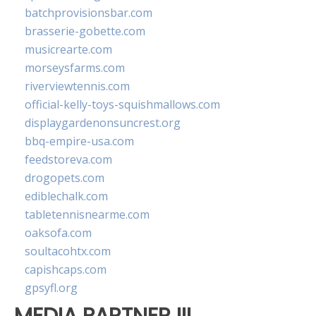
batchprovisionsbar.com
brasserie-gobette.com
musicrearte.com
morseysfarms.com
riverviewtennis.com
official-kelly-toys-squishmallows.com
displaygardenonsuncrest.org
bbq-empire-usa.com
feedstoreva.com
drogopets.com
ediblechalk.com
tabletennisnearme.com
oaksofa.com
soultacohtx.com
capishcaps.com
gpsyfl.org
MEDIA PARTNER III