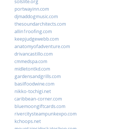
solslite.org
portwayinn.com
djmaddogmusic.com
thesoundarchitects.com
allin1roofing.com
keepjudgewebb.com
anatomyofadventure.com
drivancastillo.com
cmmedspa.com
midletontkd.com
gardensandgrills.com
basilfoodwine.com
nikko-tochigi.net
caribbean-corner.com
bluemoongiftcards.com
rivercitysteampunkexpo.com
kchoops.net
mountainsideskateshop.com