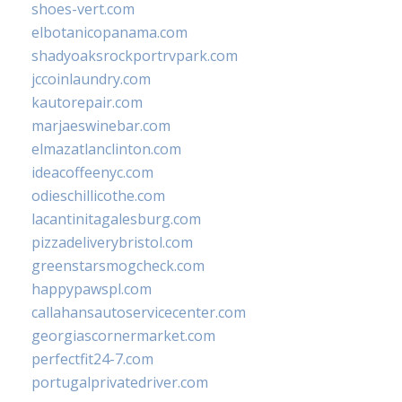
shoes-vert.com
elbotanicopanama.com
shadyoaksrockportrvpark.com
jccoinlaundry.com
kautorepair.com
marjaeswinebar.com
elmazatlanclinton.com
ideacoffeenyc.com
odieschillicothe.com
lacantinitagalesburg.com
pizzadeliverybristol.com
greenstarsmogcheck.com
happypawspl.com
callahansautoservicecenter.com
georgiascornermarket.com
perfectfit24-7.com
portugalprivatedriver.com