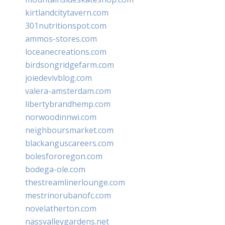
kirtlandcitytavern.com
301nutritionspot.com
ammos-stores.com
loceanecreations.com
birdsongridgefarm.com
joiedevivblog.com
valera-amsterdam.com
libertybrandhemp.com
norwoodinnwi.com
neighboursmarket.com
blackanguscareers.com
bolesfororegon.com
bodega-ole.com
thestreamlinerlounge.com
mestrinorubanofc.com
novelatherton.com
nassvalleygardens.net