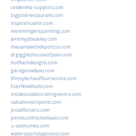
cinderella-support.com
bigpinkrestaurant.com
inspirehuahin.com
memmingerspainting.com
jeremypbeasley.com
thesandwichdepotcos.com
drgiggleshouseofpain.com
hotflashdesigns.com
garagenadeau.com
lifestylechauffeurservice.com
EverNewNails.com
insideoutdecoratingcentre.com
salvatoresinpoint.com
jovialfloralco.com
johnlscotthometeam.com
u-seehomes.com
watersportslagonissi.com