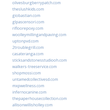
olivesburgberrypatch.com
theslushkids.com
giobastian.com
glpascensori.com
rifloorepoxy.com
woolleymillingandpaving.com
uptonpvd.com
2troublegrill.com
casateranga.com
sticksandstonesstudiooh.com
walkers-treeservice.com
shopmossi.com
untamedcollectivesd.com
mxpwellness.com
infernocanine.com
thepaperhousecollection.com
allisonwillisholley.com