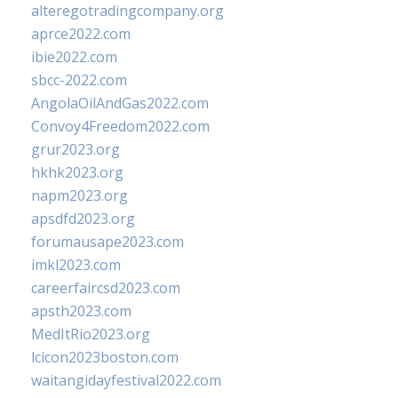
alteregotradingcompany.org
aprce2022.com
ibie2022.com
sbcc-2022.com
AngolaOilAndGas2022.com
Convoy4Freedom2022.com
grur2023.org
hkhk2023.org
napm2023.org
apsdfd2023.org
forumausape2023.com
imkl2023.com
careerfaircsd2023.com
apsth2023.com
MedItRio2023.org
lcicon2023boston.com
waitangidayfestival2022.com