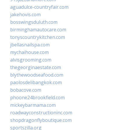
aguadulce-countryfair.com
jakehovis.com
bosswingsduluth.com
birminghamautocare.com
tonyscountrykitchen.com
jbellasnailspa.com
mychaihouse.com
alvisgrooming.com
thegeorginaestate.com
blythewoodseafood.com
paolosdelibangkok.com
bobacove.com
phoone24brookfield.com
mickeybarmama.com
roadwayconstructioninc.com
shopdragonflyboutique.com
sportszilla.org