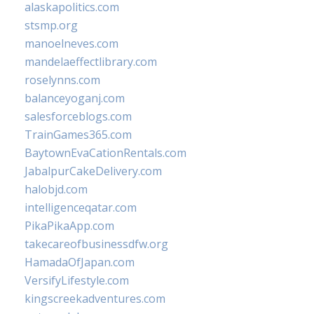
alaskapolitics.com
stsmp.org
manoelneves.com
mandelaeffectlibrary.com
roselynns.com
balanceyoganj.com
salesforceblogs.com
TrainGames365.com
BaytownEvaCationRentals.com
JabalpurCakeDelivery.com
halobjd.com
intelligenceqatar.com
PikaPikaApp.com
takecareofbusinessdfw.org
HamadaOfJapan.com
VersifyLifestyle.com
kingscreekadventures.com