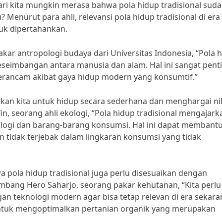
ri kita mungkin merasa bahwa pola hidup tradisional sud
 Menurut para ahli, relevansi pola hidup tradisional di era
uk dipertahankan.
pakar antropologi budaya dari Universitas Indonesia, “Pola 
eseimbangan antara manusia dan alam. Hal ini sangat pent
erancam akibat gaya hidup modern yang konsumtif.”
arkan kita untuk hidup secara sederhana dan menghargai nil
in, seorang ahli ekologi, “Pola hidup tradisional mengajark
ologi dan barang-barang konsumsi. Hal ini dapat membantu
an tidak terjebak dalam lingkaran konsumsi yang tidak
a pola hidup tradisional juga perlu disesuaikan dengan
mbang Hero Saharjo, seorang pakar kehutanan, “Kita perlu 
n teknologi modern agar bisa tetap relevan di era sekara
untuk mengoptimalkan pertanian organik yang merupakan