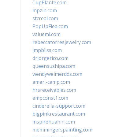
CupPlante.com
mpzin.com
stcreal.com
PopUpFlea.com
valueml.com
rebeccatorresjewelry.com
jmpbliss.com
drjorgerico.com
queensushipa.com
wendyweimerdds.com
ameri-camp.com
hrsreceivables.com
empconst1.com
cinderella-support.com
bigpinkrestaurant.com
inspirehuahin.com
memmingerspainting.com