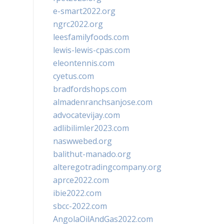
e-smart2022.org
ngrc2022.org
leesfamilyfoods.com
lewis-lewis-cpas.com
eleontennis.com
cyetus.com
bradfordshops.com
almadenranchsanjose.com
advocatevijay.com
adlibilimler2023.com
naswwebed.org
balithut-manado.org
alteregotradingcompany.org
aprce2022.com
ibie2022.com
sbcc-2022.com
AngolaOilAndGas2022.com