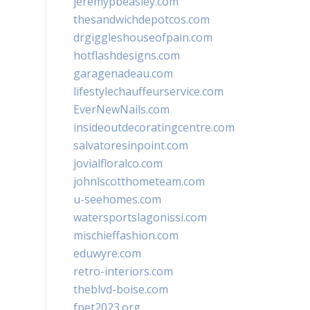
jeremypbeasley.com
thesandwichdepotcos.com
drgiggleshouseofpain.com
hotflashdesigns.com
garagenadeau.com
lifestylechauffeurservice.com
EverNewNails.com
insideoutdecoratingcentre.com
salvatoresinpoint.com
jovialfloralco.com
johnlscotthometeam.com
u-seehomes.com
watersportslagonissi.com
mischieffashion.com
eduwyre.com
retro-interiors.com
theblvd-boise.com
fpet2023.org