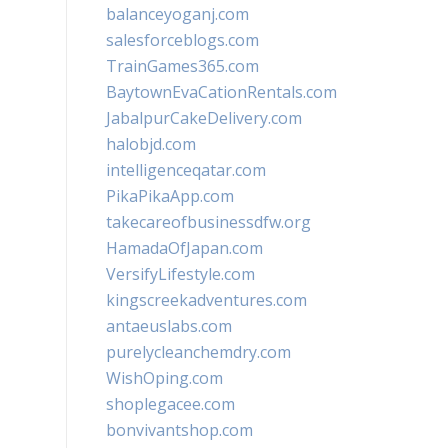
balanceyoganj.com
salesforceblogs.com
TrainGames365.com
BaytownEvaCationRentals.com
JabalpurCakeDelivery.com
halobjd.com
intelligenceqatar.com
PikaPikaApp.com
takecareofbusinessdfw.org
HamadaOfJapan.com
VersifyLifestyle.com
kingscreekadventures.com
antaeuslabs.com
purelycleanchemdry.com
WishOping.com
shoplegacee.com
bonvivantshop.com