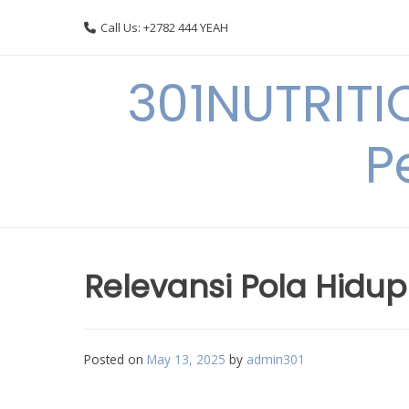
Skip
Call Us: +2782 444 YEAH
to
content
301NUTRITI
P
Relevansi Pola Hidup
Posted on
May 13, 2025
by
admin301