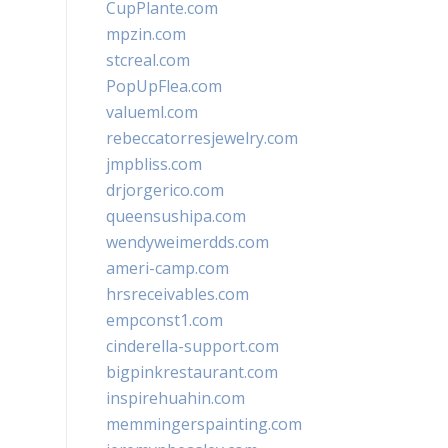
CupPlante.com
mpzin.com
stcreal.com
PopUpFlea.com
valueml.com
rebeccatorresjewelry.com
jmpbliss.com
drjorgerico.com
queensushipa.com
wendyweimerdds.com
ameri-camp.com
hrsreceivables.com
empconst1.com
cinderella-support.com
bigpinkrestaurant.com
inspirehuahin.com
memmingerspainting.com