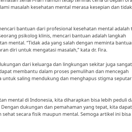
emasan sehari-hari namun tetap terlihat ceria di depan or
alami masalah kesehatan mental merasa kesepian dan tidak
mencari bantuan dari profesional kesehatan mental adalah
 seorang psikolog klinis, mencari bantuan adalah langkah
an mental. “Tidak ada yang salah dengan meminta bantua
an diri untuk mengatasi masalah,” kata dr. Fira.
ukungan dari keluarga dan lingkungan sekitar juga sangat
l dapat membantu dalam proses pemulihan dan mencegah
ita untuk saling mendukung dan menghapus stigma seputar
 mental di Indonesia, kita diharapkan bisa lebih peduli 
a. Dengan dukungan dan pemahaman yang tepat, kita dapat
hat secara fisik maupun mental. Semoga artikel ini bisa