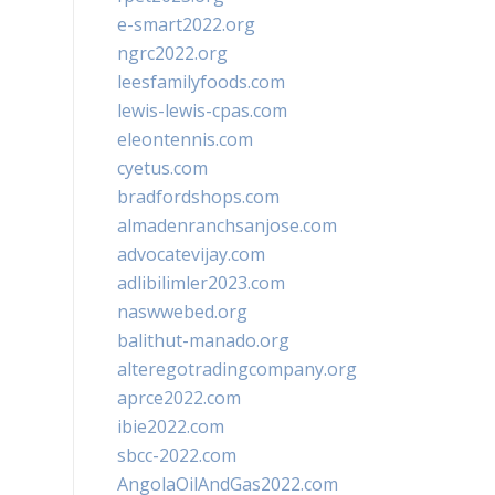
e-smart2022.org
ngrc2022.org
leesfamilyfoods.com
lewis-lewis-cpas.com
eleontennis.com
cyetus.com
bradfordshops.com
almadenranchsanjose.com
advocatevijay.com
adlibilimler2023.com
naswwebed.org
balithut-manado.org
alteregotradingcompany.org
aprce2022.com
ibie2022.com
sbcc-2022.com
AngolaOilAndGas2022.com