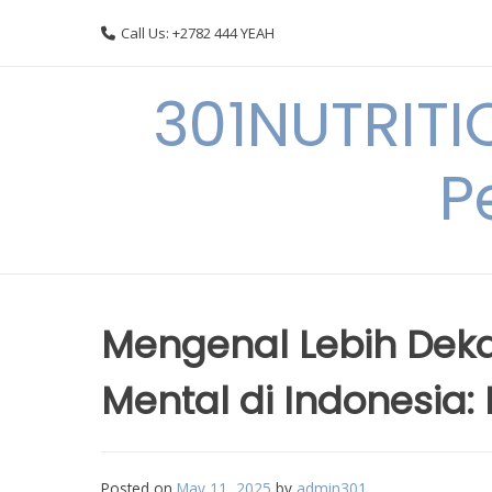
Skip
Call Us: +2782 444 YEAH
to
content
301NUTRITI
P
Mengenal Lebih Dek
Mental di Indonesia:
Posted on
May 11, 2025
by
admin301