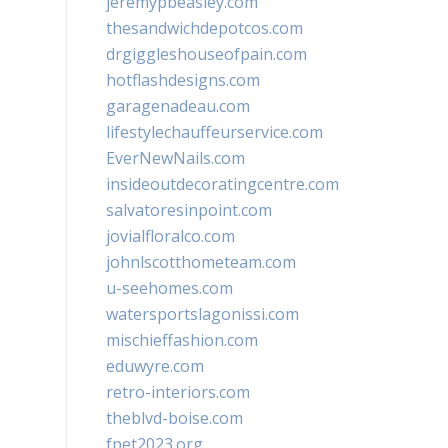
jeremypbeasley.com
thesandwichdepotcos.com
drgiggleshouseofpain.com
hotflashdesigns.com
garagenadeau.com
lifestylechauffeurservice.com
EverNewNails.com
insideoutdecoratingcentre.com
salvatoresinpoint.com
jovialfloralco.com
johnlscotthometeam.com
u-seehomes.com
watersportslagonissi.com
mischieffashion.com
eduwyre.com
retro-interiors.com
theblvd-boise.com
fpet2023.org