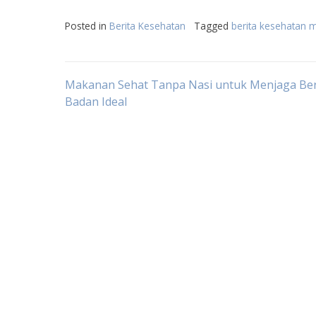
Posted in
Berita Kesehatan
Tagged
berita kesehatan m
Post
Makanan Sehat Tanpa Nasi untuk Menjaga Be
Badan Ideal
navigation