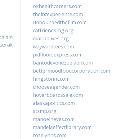
okhealthcareers.com
theintexperience.com
unboundedthefilm.com
catfriends-bg.org
dalam
marianlives.org
Gerak
waywardtees.com
pidfloorsexpress.com
bancodevenezuelaen.com
bettermoodfoodcorporation.com
hingstonnt.com
chooseagender.com
hoverboardssale.com
alaskapolitics.com
stsmp.org
manoelneves.com
mandelaeffectlibrary.com
roselynns.com