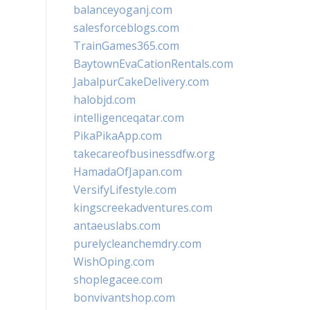
balanceyoganj.com
salesforceblogs.com
TrainGames365.com
BaytownEvaCationRentals.com
JabalpurCakeDelivery.com
halobjd.com
intelligenceqatar.com
PikaPikaApp.com
takecareofbusinessdfw.org
HamadaOfJapan.com
VersifyLifestyle.com
kingscreekadventures.com
antaeuslabs.com
purelycleanchemdry.com
WishOping.com
shoplegacee.com
bonvivantshop.com