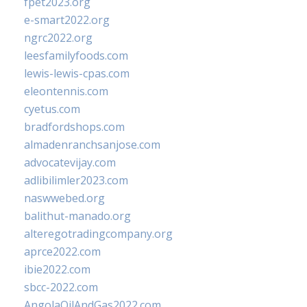
fpet2023.org
e-smart2022.org
ngrc2022.org
leesfamilyfoods.com
lewis-lewis-cpas.com
eleontennis.com
cyetus.com
bradfordshops.com
almadenranchsanjose.com
advocatevijay.com
adlibilimler2023.com
naswwebed.org
balithut-manado.org
alteregotradingcompany.org
aprce2022.com
ibie2022.com
sbcc-2022.com
AngolaOilAndGas2022.com