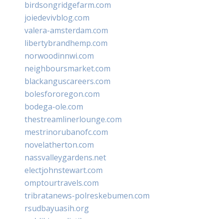
birdsongridgefarm.com
joiedevivblog.com
valera-amsterdam.com
libertybrandhemp.com
norwoodinnwi.com
neighboursmarket.com
blackanguscareers.com
bolesfororegon.com
bodega-ole.com
thestreamlinerlounge.com
mestrinorubanofc.com
novelatherton.com
nassvalleygardens.net
electjohnstewart.com
omptourtravels.com
tribratanews-polreskebumen.com
rsudbayuasih.org