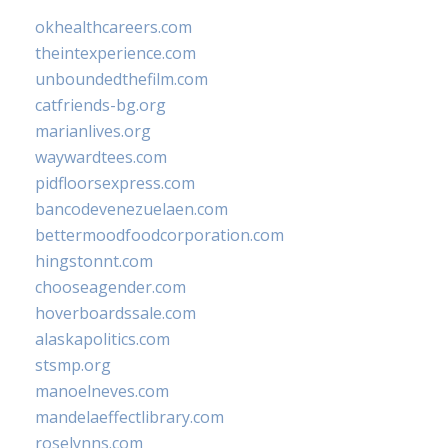
okhealthcareers.com
theintexperience.com
unboundedthefilm.com
catfriends-bg.org
marianlives.org
waywardtees.com
pidfloorsexpress.com
bancodevenezuelaen.com
bettermoodfoodcorporation.com
hingstonnt.com
chooseagender.com
hoverboardssale.com
alaskapolitics.com
stsmp.org
manoelneves.com
mandelaeffectlibrary.com
roselynns.com