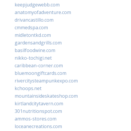
keepjudgewebb.com
anatomyofadventure.com
drivancastillo.com
cmmedspa.com
midletontkd.com
gardensandgrills.com
basilfoodwine.com
nikko-tochigi.net
caribbean-corner.com
bluemoongiftcards.com
rivercitysteampunkexpo.com
kchoops.net
mountainsideskateshop.com
kirtlandcitytavern.com
301nutritionspot.com
ammos-stores.com
loceanecreations.com