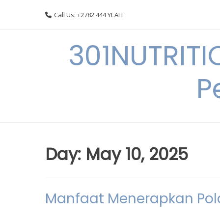
Skip
Call Us: +2782 444 YEAH
to
content
301NUTRITI
P
Day:
May 10, 2025
Manfaat Menerapkan Pola