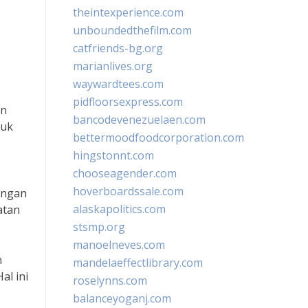
theintexperience.com
unboundedthefilm.com
catfriends-bg.org
marianlives.org
waywardtees.com
pidfloorsexpress.com
an
bancodevenezuelaen.com
tuk
bettermoodfoodcorporation.com
hingstonnt.com
chooseagender.com
hoverboardssale.com
engan
alaskapolitics.com
atan
stsmp.org
manoelneves.com
n
mandelaeffectlibrary.com
al ini
roselynns.com
balanceyoganj.com