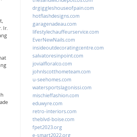
thesandwichdepotcos.com
drgiggleshouseofpain.com
hotflashdesigns.com
t,
garagenadeau.com
 Ir.
lifestylechauffeurservice.com
ang
EverNewNails.com
insideoutdecoratingcentre.com
salvatoresinpoint.com
hat
jovialfloralco.com
ang
johnlscotthometeam.com
u-seehomes.com
watersportslagonissi.com
ih
mischieffashion.com
Made
eduwyre.com
retro-interiors.com
theblvd-boise.com
fpet2023.org
e-smart2022.org