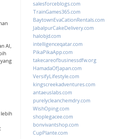
salesforceblogs.com
TrainGames365.com
BaytownEvaCationRentals.com
anan
JabalpurCakeDelivery.com
halobjd.com
intelligenceqatar.com
n AI,
PikaPikaApp.com
bih
takecareofbusinessdfw.org
 yang
HamadaOfJapan.com
VersifyLifestyle.com
kingscreekadventures.com
antaeuslabs.com
purelycleanchemdry.com
WishOping.com
lebih
shoplegacee.com
bonvivantshop.com
t
CupPlante.com