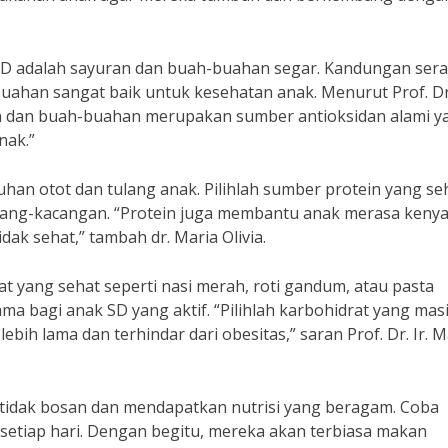
SD adalah sayuran dan buah-buahan segar. Kandungan sera
uahan sangat baik untuk kesehatan anak. Menurut Prof. Dr.
an dan buah-buahan merupakan sumber antioksidan alami y
nak.”
uhan otot dan tulang anak. Pilihlah sumber protein yang se
 kacang-kacangan. “Protein juga membantu anak merasa keny
ak sehat,” tambah dr. Maria Olivia.
 yang sehat seperti nasi merah, roti gandum, atau pasta
a bagi anak SD yang aktif. “Pilihlah karbohidrat yang mas
ih lama dan terhindar dari obesitas,” saran Prof. Dr. Ir. 
k tidak bosan dan mendapatkan nutrisi yang beragam. Coba
etiap hari. Dengan begitu, mereka akan terbiasa makan