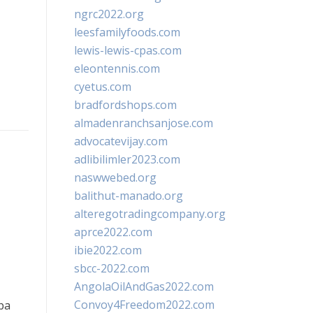
ngrc2022.org
leesfamilyfoods.com
lewis-lewis-cpas.com
eleontennis.com
cyetus.com
bradfordshops.com
almadenranchsanjose.com
advocatevijay.com
adlibilimler2023.com
naswwebed.org
balithut-manado.org
alteregotradingcompany.org
aprce2022.com
ibie2022.com
sbcc-2022.com
AngolaOilAndGas2022.com
Convoy4Freedom2022.com
ba