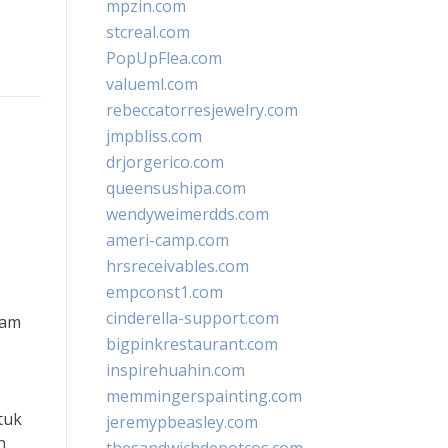
mpzin.com
stcreal.com
PopUpFlea.com
valueml.com
rebeccatorresjewelry.com
jmpbliss.com
drjorgerico.com
queensushipa.com
wendyweimerdds.com
ameri-camp.com
hrsreceivables.com
empconst1.com
cinderella-support.com
lam
bigpinkrestaurant.com
inspirehuahin.com
memmingerspainting.com
tuk
jeremypbeasley.com
n