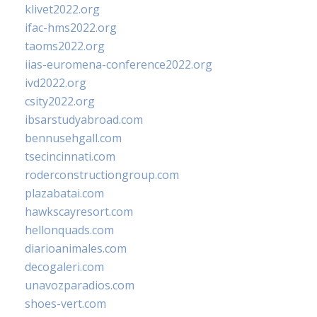
klivet2022.org
ifac-hms2022.org
taoms2022.org
iias-euromena-conference2022.org
ivd2022.org
csity2022.org
ibsarstudyabroad.com
bennusehgall.com
tsecincinnati.com
roderconstructiongroup.com
plazabatai.com
hawkscayresort.com
hellonquads.com
diarioanimales.com
decogaleri.com
unavozparadios.com
shoes-vert.com