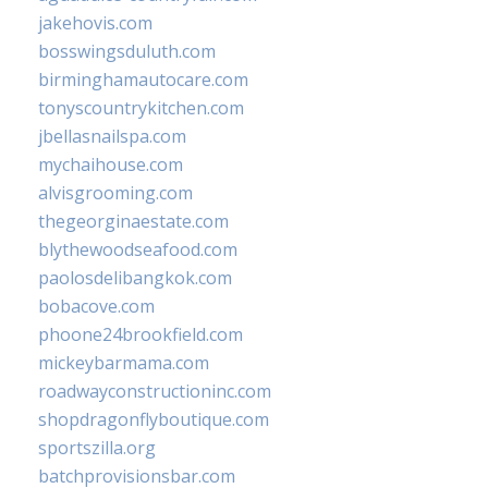
jakehovis.com
bosswingsduluth.com
birminghamautocare.com
tonyscountrykitchen.com
jbellasnailspa.com
mychaihouse.com
alvisgrooming.com
thegeorginaestate.com
blythewoodseafood.com
paolosdelibangkok.com
bobacove.com
phoone24brookfield.com
mickeybarmama.com
roadwayconstructioninc.com
shopdragonflyboutique.com
sportszilla.org
batchprovisionsbar.com