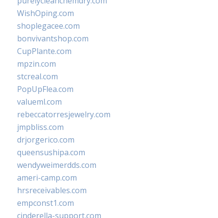
purelycleanchemdry.com
WishOping.com
shoplegacee.com
bonvivantshop.com
CupPlante.com
mpzin.com
stcreal.com
PopUpFlea.com
valueml.com
rebeccatorresjewelry.com
jmpbliss.com
drjorgerico.com
queensushipa.com
wendyweimerdds.com
ameri-camp.com
hrsreceivables.com
empconst1.com
cinderella-support.com