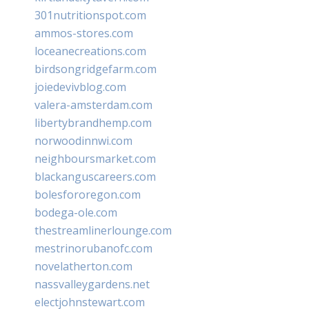
301nutritionspot.com
ammos-stores.com
loceanecreations.com
birdsongridgefarm.com
joiedevivblog.com
valera-amsterdam.com
libertybrandhemp.com
norwoodinnwi.com
neighboursmarket.com
blackanguscareers.com
bolesfororegon.com
bodega-ole.com
thestreamlinerlounge.com
mestrinorubanofc.com
novelatherton.com
nassvalleygardens.net
electjohnstewart.com