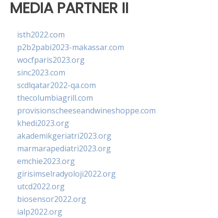
MEDIA PARTNER II
isth2022.com
p2b2pabi2023-makassar.com
wocfparis2023.org
sinc2023.com
scdlqatar2022-qa.com
thecolumbiagrill.com
provisionscheeseandwineshoppe.com
khedi2023.org
akademikgeriatri2023.org
marmarapediatri2023.org
emchie2023.org
girisimselradyoloji2022.org
utcd2022.org
biosensor2022.org
ialp2022.org