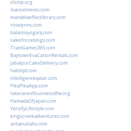
stsmp.org
manoelneves.com
mandelaeffectlibrary.com
roselynns.com
balanceyoganj.com
salesforceblogs.com
TrainGames365.com
BaytownEvaCationRentals.com
JabalpurCakeDelivery.com
halobjd.com
intelligenceqatar.com
PikaPikaApp.com
takecareofbusinessdfw.org
HamadaOfJapan.com
VersifyLifestyle.com
kingscreekadventures.com
antaeuslabs.com