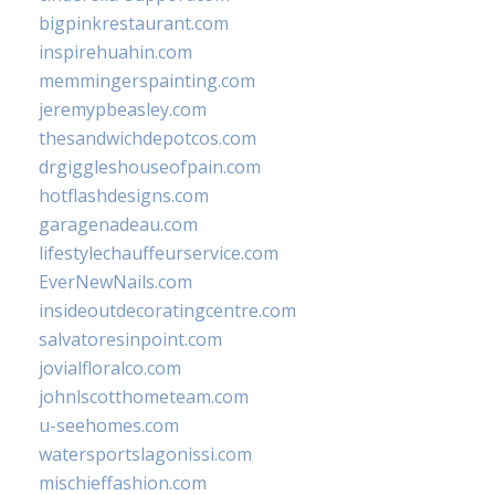
bigpinkrestaurant.com
inspirehuahin.com
memmingerspainting.com
jeremypbeasley.com
thesandwichdepotcos.com
drgiggleshouseofpain.com
hotflashdesigns.com
garagenadeau.com
lifestylechauffeurservice.com
EverNewNails.com
insideoutdecoratingcentre.com
salvatoresinpoint.com
jovialfloralco.com
johnlscotthometeam.com
u-seehomes.com
watersportslagonissi.com
mischieffashion.com