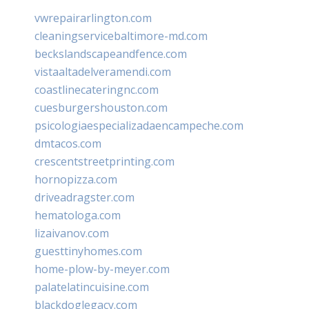
vwrepairarlington.com
cleaningservicebaltimore-md.com
beckslandscapeandfence.com
vistaaltadelveramendi.com
coastlinecateringnc.com
cuesburgershouston.com
psicologiaespecializadaencampeche.com
dmtacos.com
crescentstreetprinting.com
hornopizza.com
driveadragster.com
hematologa.com
lizaivanov.com
guesttinyhomes.com
home-plow-by-meyer.com
palatelatincuisine.com
blackdoglegacy.com