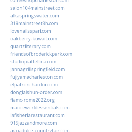
coffeeshopcharleston.com
salon104mainstreet.com
alkaspringswater.com
318mainstreet8h.com
lovenailsspari.com
oakberry-kuwait.com
quartzliterary.com
friendsofbroderickpark.com
studiopiattellina.com
jannagrillspringfield.com
fujiyamacharleston.com
elpatronchardon.com
donglaishun-order.com
fiamc-rome2022.org
mariceworldessentials.com
lafisheriarestaurant.com
915jazzandmore.com
aguadulce-countryfair.com