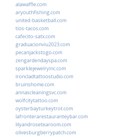
alawaffle.com
aryouthfishing.com
united-basketball.com
tios-tacos.com
cafecito-satx.com
graduacionviu2023.com
pecanjackstogo.com
zengardendayspa.com
sparklejewelryinc.com
ironcladtattoostudio.com
bruinshome.com
annascleaningsvc.com
wolfcitytattoo.com
oysterbayturkeytrot.com
lafronterarestauranteybar.com
lilyandrosetearoom.com
olivesburgberrypatch.com