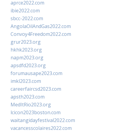
aprce2022.com
ibie2022.com
sbcc-2022.com
AngolaOilAndGas2022.com
Convoy4Freedom2022.com
grur2023.org
hkhk2023.org
napm2023.org
apsdfd2023.org
forumausape2023.com
imkl2023.com
careerfaircsd2023.com
apsth2023.com
MedItRio2023.org
lcicon2023boston.com
waitangidayfestival2022.com
vacancesscolaires2022.com