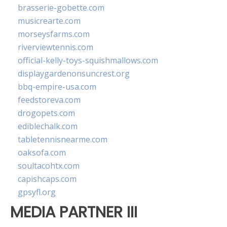
brasserie-gobette.com
musicrearte.com
morseysfarms.com
riverviewtennis.com
official-kelly-toys-squishmallows.com
displaygardenonsuncrest.org
bbq-empire-usa.com
feedstoreva.com
drogopets.com
ediblechalk.com
tabletennisnearme.com
oaksofa.com
soultacohtx.com
capishcaps.com
gpsyfl.org
MEDIA PARTNER III