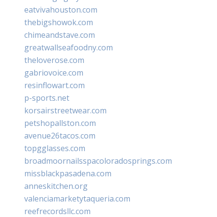
eatvivahouston.com
thebigshowok.com
chimeandstave.com
greatwallseafoodny.com
theloverose.com
gabriovoice.com
resinflowart.com
p-sports.net
korsairstreetwear.com
petshopallston.com
avenue26tacos.com
topgglasses.com
broadmoornailsspacoloradosprings.com
missblackpasadena.com
anneskitchen.org
valenciamarketytaqueria.com
reefrecordsllc.com