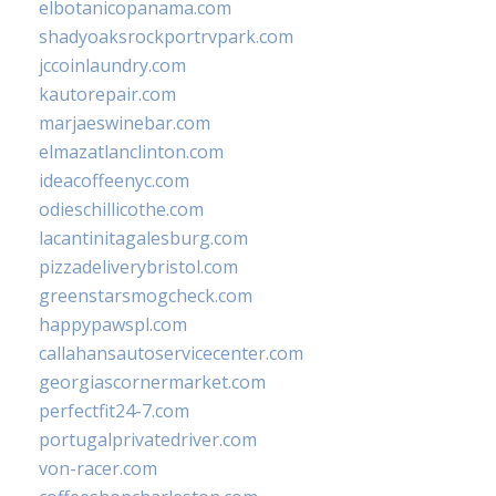
elbotanicopanama.com
shadyoaksrockportrvpark.com
jccoinlaundry.com
kautorepair.com
marjaeswinebar.com
elmazatlanclinton.com
ideacoffeenyc.com
odieschillicothe.com
lacantinitagalesburg.com
pizzadeliverybristol.com
greenstarsmogcheck.com
happypawspl.com
callahansautoservicecenter.com
georgiascornermarket.com
perfectfit24-7.com
portugalprivatedriver.com
von-racer.com