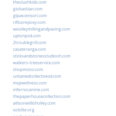
theslushkids.com
giobastian.com
glpascensori.com
rifloorepoxy.com
woolleymillingandpaving.com
uptonpvd.com
2troublegrill.com
casateranga.com
sticksandstonesstudiooh.com
walkers-treeservice.com
shopmossi.com
untamedcollectivesd.com
mxpwellness.com
infernocanine.com
thepaperhousecollection.com
allisonwillisholley.com
solslite.org