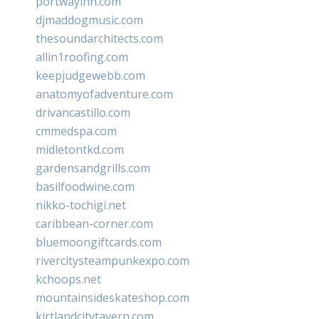
portwayinn.com
djmaddogmusic.com
thesoundarchitects.com
allin1roofing.com
keepjudgewebb.com
anatomyofadventure.com
drivancastillo.com
cmmedspa.com
midletontkd.com
gardensandgrills.com
basilfoodwine.com
nikko-tochigi.net
caribbean-corner.com
bluemoongiftcards.com
rivercitysteampunkexpo.com
kchoops.net
mountainsideskateshop.com
kirtlandcitytavern.com