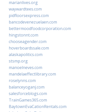
marianlives.org
waywardtees.com
pidfloorsexpress.com
bancodevenezuelaen.com
bettermoodfoodcorporation.com
hingstonnt.com
chooseagender.com
hoverboardssale.com
alaskapolitics.com
stsmp.org
manoelneves.com
mandelaeffectlibrary.com
roselynns.com
balanceyoganj.com
salesforceblogs.com
TrainGames365.com
BaytownEvaCationRentals.com