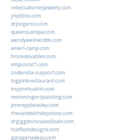
rebeccatorresjewelry.com
jmpbliss.com
drjorgerico.com
queensushipa.com
wendyweimerdds.com
ameri-camp.com
hrsreceivables.com
empconst1.com
cinderella-support.com
bigpinkrestaurant.com
inspirehuahin.com
memmingerspainting.com
jeremypbeasley.com
thesandwichdepotcos.com
drgiggleshouseofpain.com
hotflashdesigns.com
garagenadeau.com