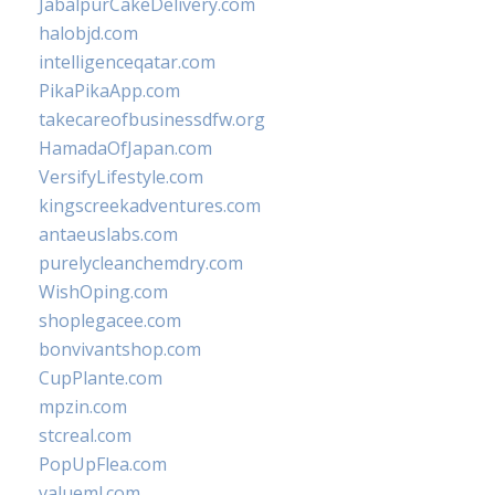
JabalpurCakeDelivery.com
halobjd.com
intelligenceqatar.com
PikaPikaApp.com
takecareofbusinessdfw.org
HamadaOfJapan.com
VersifyLifestyle.com
kingscreekadventures.com
antaeuslabs.com
purelycleanchemdry.com
WishOping.com
shoplegacee.com
bonvivantshop.com
CupPlante.com
mpzin.com
stcreal.com
PopUpFlea.com
valueml.com