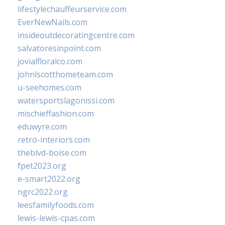
lifestylechauffeurservice.com
EverNewNails.com
insideoutdecoratingcentre.com
salvatoresinpoint.com
jovialfloralco.com
johnlscotthometeam.com
u-seehomes.com
watersportslagonissi.com
mischieffashion.com
eduwyre.com
retro-interiors.com
theblvd-boise.com
fpet2023.org
e-smart2022.org
ngrc2022.org
leesfamilyfoods.com
lewis-lewis-cpas.com