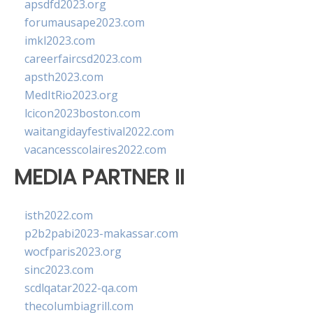
apsdfd2023.org
forumausape2023.com
imkl2023.com
careerfaircsd2023.com
apsth2023.com
MedItRio2023.org
lcicon2023boston.com
waitangidayfestival2022.com
vacancesscolaires2022.com
MEDIA PARTNER II
isth2022.com
p2b2pabi2023-makassar.com
wocfparis2023.org
sinc2023.com
scdlqatar2022-qa.com
thecolumbiagrill.com