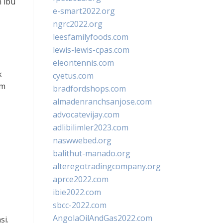
 ibu
e-smart2022.org
ngrc2022.org
leesfamilyfoods.com
lewis-lewis-cpas.com
eleontennis.com
k
cyetus.com
um
bradfordshops.com
almadenranchsanjose.com
advocatevijay.com
adlibilimler2023.com
naswwebed.org
balithut-manado.org
alteregotradingcompany.org
aprce2022.com
ibie2022.com
sbcc-2022.com
AngolaOilAndGas2022.com
si.