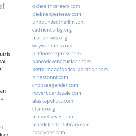
at
okhealthcareers.com
theintexperience.com
unboundedthefilm.com
catfriends-bg.org
marianlives.org
waywardtees.com
pidfloorsexpress.com
trisi
al.
bancodevenezuelaen.com
ke
bettermoodfoodcorporation.com
hingstonnt.com
chooseagender.com
han
hoverboardssale.com
bu
alaskapolitics.com
stsmp.org
manoelneves.com
mandelaeffectlibrary.com
ti
roselynns.com
hkan