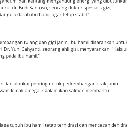
ti gandum, dan kentang mengandung energi yang dibutuhkan
urut dr. Budi Santoso, seorang dokter spesialis gizi,
gula darah ibu hamil agar tetap stabil.”
embangan tulang dan gigi janin. Ibu hamil disarankan untu
. Dr. Yuni Cahyanti, seorang ahli gizi, menyarankan, “Kalsi
 pada ibu hamil.”
n dan alpukat penting untuk perkembangan otak janin.
, “Asam lemak omega-3 dalam ikan salmon membantu
aga tubuh ibu hamil tetap terhidrasi dan mencegah dehidra