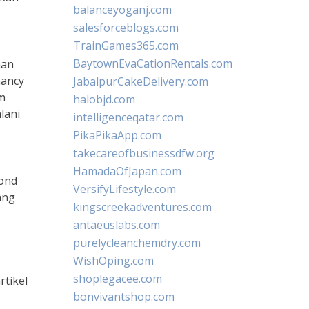
balanceyoganj.com
salesforceblogs.com
TrainGames365.com
BaytownEvaCationRentals.com
han
nancy
JabalpurCakeDelivery.com
m
halobjd.com
lani
intelligenceqatar.com
PikaPikaApp.com
takecareofbusinessdfw.org
HamadaOfJapan.com
mond
VersifyLifestyle.com
ang
kingscreekadventures.com
antaeuslabs.com
purelycleanchemdry.com
WishOping.com
shoplegacee.com
rtikel
bonvivantshop.com