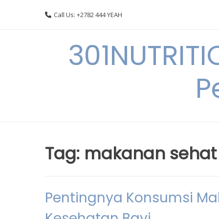
Skip
Call Us: +2782 444 YEAH
to
content
301NUTRITI
P
Tag:
makanan sehat 
Pentingnya Konsumsi Ma
Kesehatan Bayi