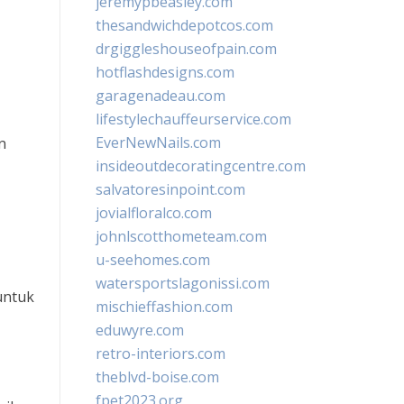
jeremypbeasley.com
thesandwichdepotcos.com
drgiggleshouseofpain.com
hotflashdesigns.com
garagenadeau.com
lifestylechauffeurservice.com
EverNewNails.com
n
insideoutdecoratingcentre.com
salvatoresinpoint.com
jovialfloralco.com
johnlscotthometeam.com
u-seehomes.com
watersportslagonissi.com
untuk
mischieffashion.com
eduwyre.com
retro-interiors.com
theblvd-boise.com
fpet2023.org