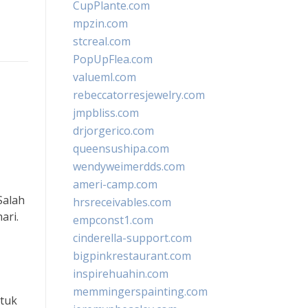
CupPlante.com
mpzin.com
stcreal.com
PopUpFlea.com
valueml.com
rebeccatorresjewelry.com
jmpbliss.com
drjorgerico.com
queensushipa.com
wendyweimerdds.com
ameri-camp.com
Salah
hrsreceivables.com
ari.
empconst1.com
cinderella-support.com
bigpinkrestaurant.com
inspirehuahin.com
memmingerspainting.com
ntuk