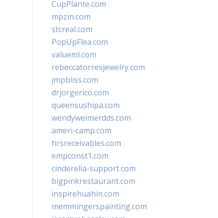
CupPlante.com
mpzin.com
stcreal.com
PopUpFlea.com
valueml.com
rebeccatorresjewelry.com
jmpbliss.com
drjorgerico.com
queensushipa.com
wendyweimerdds.com
ameri-camp.com
hrsreceivables.com
empconst1.com
cinderella-support.com
bigpinkrestaurant.com
inspirehuahin.com
memmingerspainting.com