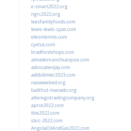
e-smart2022.org
ngrc2022.org
leesfamilyfoods.com
lewis-lewis-cpas.com
eleontennis.com
cyetus.com
bradfordshops.com
almadenranchsanjose.com
advocatevijay.com
adlibilimler2023.com
naswwebed.org
balithut-manado.org
alteregotradingcompany.org
aprce2022.com
ibie2022.com
sbcc-2022.com
AngolaOilAndGas2022.com