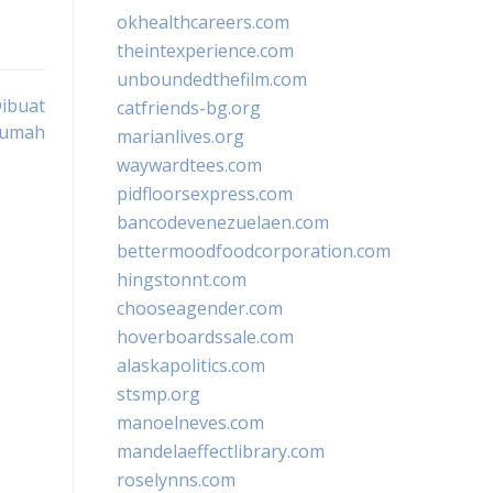
okhealthcareers.com
theintexperience.com
unboundedthefilm.com
ibuat
catfriends-bg.org
Rumah
marianlives.org
waywardtees.com
pidfloorsexpress.com
bancodevenezuelaen.com
bettermoodfoodcorporation.com
hingstonnt.com
chooseagender.com
hoverboardssale.com
alaskapolitics.com
stsmp.org
manoelneves.com
mandelaeffectlibrary.com
roselynns.com