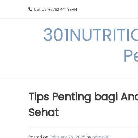
Skip
Call Us: +2782 444 YEAH
to
content
301NUTRITI
P
Tips Penting bagi A
Sehat
Posted on
February 26, 2025
by
admin301