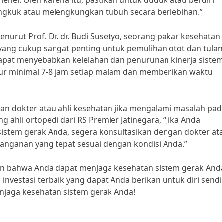
 leher. Oleh karena itu, pastikan untuk duduk atau berdiri
ngkuk atau melengkungkan tubuh secara berlebihan.”
enurut Prof. Dr. dr. Budi Susetyo, seorang pakar kesehatan
at yang cukup sangat penting untuk pemulihan otot dan tula
t dapat menyebabkan kelelahan dan penurunan kinerja siste
tidur minimal 7-8 jam setiap malam dan memberikan waktu
gan dokter atau ahli kesehatan jika mengalami masalah pa
ng ahli ortopedi dari RS Premier Jatinegara, “Jika Anda
istem gerak Anda, segera konsultasikan dengan dokter at
nanganan yang tepat sesuai dengan kondisi Anda.”
akin bahwa Anda dapat menjaga kesehatan sistem gerak And
nvestasi terbaik yang dapat Anda berikan untuk diri sendir
njaga kesehatan sistem gerak Anda!