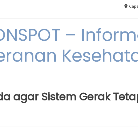
Cape
ONSPOT – Inform
eranan Kesehat
nda agar Sistem Gerak Teta