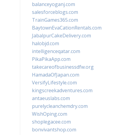
balanceyoganj.com
salesforceblogs.com
TrainGames365.com
BaytownEvaCationRentals.com
JabalpurCakeDelivery.com
halobjd.com
intelligenceqatar.com
PikaPikaApp.com
takecareofbusinessdfw.org
HamadaOfJapan.com
VersifyLifestyle.com
kingscreekadventures.com
antaeuslabs.com
purelycleanchemdry.com
WishOping.com
shoplegacee.com
bonvivantshop.com