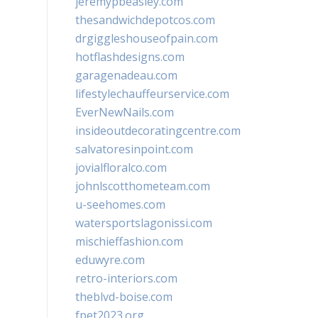
jeremypbeasley.com
thesandwichdepotcos.com
drgiggleshouseofpain.com
hotflashdesigns.com
garagenadeau.com
lifestylechauffeurservice.com
EverNewNails.com
insideoutdecoratingcentre.com
salvatoresinpoint.com
jovialfloralco.com
johnlscotthometeam.com
u-seehomes.com
watersportslagonissi.com
mischieffashion.com
eduwyre.com
retro-interiors.com
theblvd-boise.com
fpet2023.org