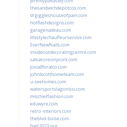
jeremypbeasley.com
thesandwichdepotcos.com
drgiggleshouseofpain.com
hotflashdesigns.com
garagenadeau.com
lifestylechauffeurservice.com
EverNewNails.com
insideoutdecoratingcentre.com
salvatoresinpoint.com
jovialfloralco.com
johnlscotthometeam.com
u-seehomes.com
watersportslagonissi.com
mischieffashion.com
eduwyre.com
retro-interiors.com
theblvd-boise.com
fpet2023.org