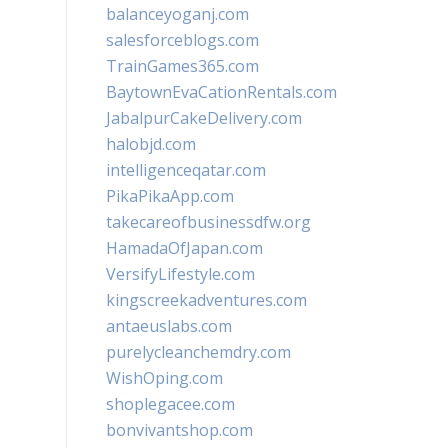
balanceyoganj.com
salesforceblogs.com
TrainGames365.com
BaytownEvaCationRentals.com
JabalpurCakeDelivery.com
halobjd.com
intelligenceqatar.com
PikaPikaApp.com
takecareofbusinessdfw.org
HamadaOfJapan.com
VersifyLifestyle.com
kingscreekadventures.com
antaeuslabs.com
purelycleanchemdry.com
WishOping.com
shoplegacee.com
bonvivantshop.com