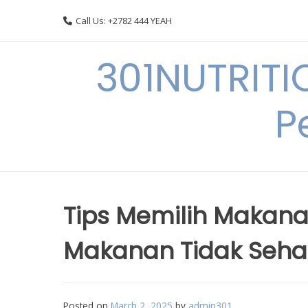
Skip
Call Us: +2782 444 YEAH
to
content
301NUTRITI
P
Tips Memilih Makana
Makanan Tidak Seha
Posted on
March 2, 2025
by
admin301