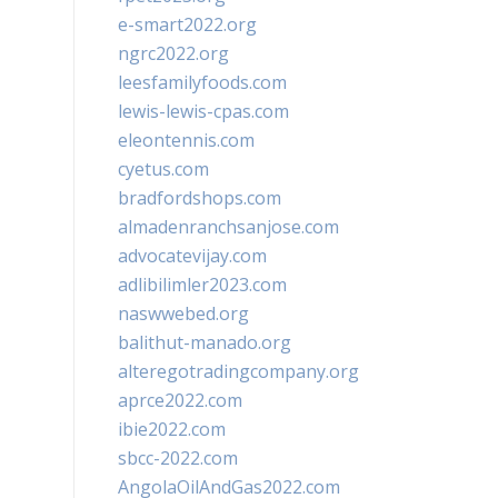
e-smart2022.org
ngrc2022.org
leesfamilyfoods.com
lewis-lewis-cpas.com
eleontennis.com
cyetus.com
bradfordshops.com
almadenranchsanjose.com
advocatevijay.com
adlibilimler2023.com
naswwebed.org
balithut-manado.org
alteregotradingcompany.org
aprce2022.com
ibie2022.com
sbcc-2022.com
AngolaOilAndGas2022.com