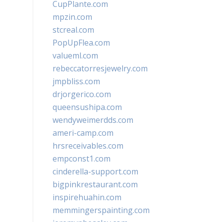
CupPlante.com
mpzin.com
stcreal.com
PopUpFlea.com
valueml.com
rebeccatorresjewelry.com
jmpbliss.com
drjorgerico.com
queensushipa.com
wendyweimerdds.com
ameri-camp.com
hrsreceivables.com
empconst1.com
cinderella-support.com
bigpinkrestaurant.com
inspirehuahin.com
memmingerspainting.com