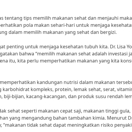
has tentang tips memilih makanan sehat dan menjauhi mak
perhatikan pola makan sehari-hari untuk menjaga kesehata
gung dalam memilih makanan yang sehat dan bergizi.
at penting untuk menjaga kesehatan tubuh kita. Dr. Lisa Y
engatakan bahwa “memilih makanan sehat adalah investasi 
rena itu, kita perlu memperhatikan makanan yang kita kon
h memperhatikan kandungan nutrisi dalam makanan tersebu
arbohidrat kompleks, protein, lemak sehat, serat, vitami
 biji-bijian, kacang-kacangan, dan produk susu rendah le
idak sehat seperti makanan cepat saji, makanan tinggi gula,
ahan yang mengandung bahan tambahan kimia. Menurut Dr
ity, “makanan tidak sehat dapat meningkatkan risiko penyaki