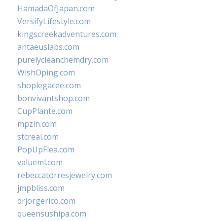
HamadaOfJapan.com
VersifyLifestyle.com
kingscreekadventures.com
antaeuslabs.com
purelycleanchemdry.com
WishOping.com
shoplegacee.com
bonvivantshop.com
CupPlante.com
mpzin.com
stcreal.com
PopUpFlea.com
valueml.com
rebeccatorresjewelry.com
jmpbliss.com
drjorgerico.com
queensushipa.com