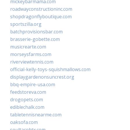
mickeybarmama.com
roadwayconstructioninc.com
shopdragonflyboutique.com
sportszilla.org
batchprovisionsbar.com
brasserie-gobette.com
musicrearte.com
morseysfarms.com
riverviewtennis.com
official-kelly-toys-squishmallows.com
displaygardenonsuncrest.org
bbq-empire-usa.com
feedstoreva.com
drogopets.com
ediblechalk.com
tabletennisnearme.com
oaksofa.com
soultacohtx.com