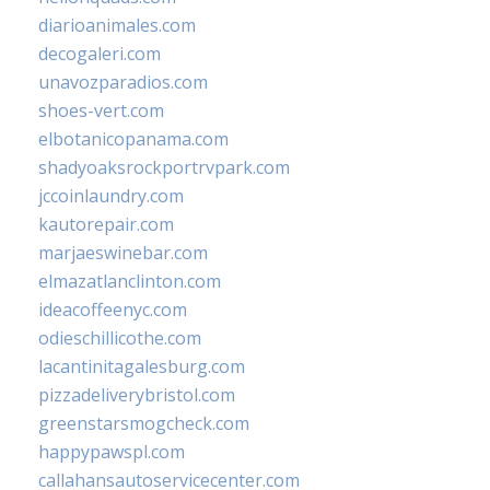
diarioanimales.com
decogaleri.com
unavozparadios.com
shoes-vert.com
elbotanicopanama.com
shadyoaksrockportrvpark.com
jccoinlaundry.com
kautorepair.com
marjaeswinebar.com
elmazatlanclinton.com
ideacoffeenyc.com
odieschillicothe.com
lacantinitagalesburg.com
pizzadeliverybristol.com
greenstarsmogcheck.com
happypawspl.com
callahansautoservicecenter.com