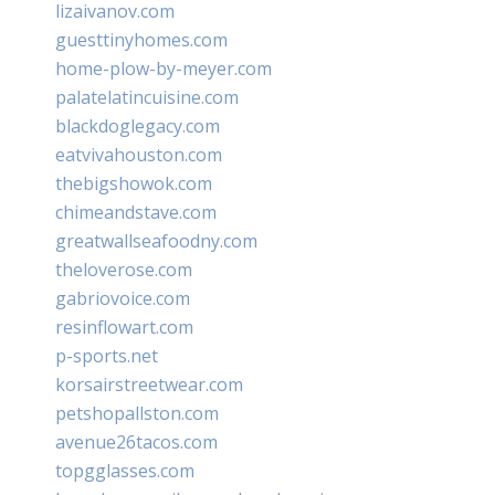
lizaivanov.com
guesttinyhomes.com
home-plow-by-meyer.com
palatelatincuisine.com
blackdoglegacy.com
eatvivahouston.com
thebigshowok.com
chimeandstave.com
greatwallseafoodny.com
theloverose.com
gabriovoice.com
resinflowart.com
p-sports.net
korsairstreetwear.com
petshopallston.com
avenue26tacos.com
topgglasses.com