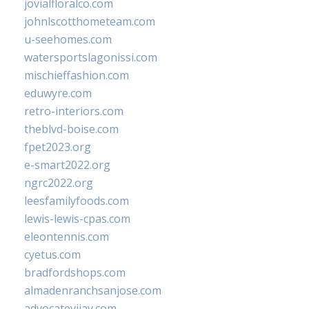
jovialfloralco.com
johnlscotthometeam.com
u-seehomes.com
watersportslagonissi.com
mischieffashion.com
eduwyre.com
retro-interiors.com
theblvd-boise.com
fpet2023.org
e-smart2022.org
ngrc2022.org
leesfamilyfoods.com
lewis-lewis-cpas.com
eleontennis.com
cyetus.com
bradfordshops.com
almadenranchsanjose.com
advocatevijay.com