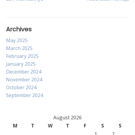
navigation
Archives
May 2025
March 2025
February 2025
January 2025
December 2024
November 2024
October 2024
September 2024
August 2026
M
T
W
T
F
S
S
1
2