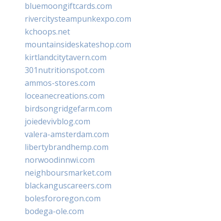
bluemoongiftcards.com
rivercitysteampunkexpo.com
kchoops.net
mountainsideskateshop.com
kirtlandcitytavern.com
301nutritionspot.com
ammos-stores.com
loceanecreations.com
birdsongridgefarm.com
joiedevivblog.com
valera-amsterdam.com
libertybrandhemp.com
norwoodinnwi.com
neighboursmarket.com
blackanguscareers.com
bolesfororegon.com
bodega-ole.com