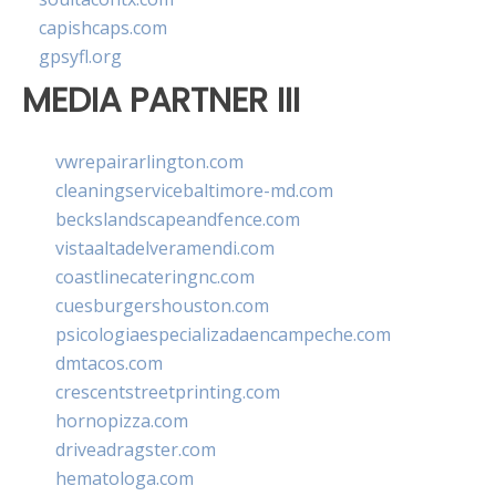
capishcaps.com
gpsyfl.org
MEDIA PARTNER III
vwrepairarlington.com
cleaningservicebaltimore-md.com
beckslandscapeandfence.com
vistaaltadelveramendi.com
coastlinecateringnc.com
cuesburgershouston.com
psicologiaespecializadaencampeche.com
dmtacos.com
crescentstreetprinting.com
hornopizza.com
driveadragster.com
hematologa.com