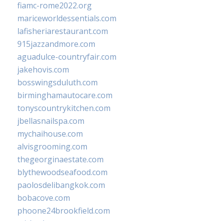
fiamc-rome2022.org
mariceworldessentials.com
lafisheriarestaurant.com
915jazzandmore.com
aguadulce-countryfair.com
jakehovis.com
bosswingsduluth.com
birminghamautocare.com
tonyscountrykitchen.com
jbellasnailspa.com
mychaihouse.com
alvisgrooming.com
thegeorginaestate.com
blythewoodseafood.com
paolosdelibangkok.com
bobacove.com
phoone24brookfield.com