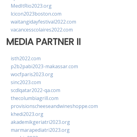
MedItRio2023.org
lcicon2023boston.com
waitangidayfestival2022.com
vacancesscolaires2022.com
MEDIA PARTNER II
isth2022.com
p2b2pabi2023-makassar.com
wocfparis2023.org
sinc2023.com
scdlqatar2022-qa.com
thecolumbiagrill.com
provisionscheeseandwineshoppe.com
khedi2023.org
akademikgeriatri2023.org
marmarapediatri2023.org