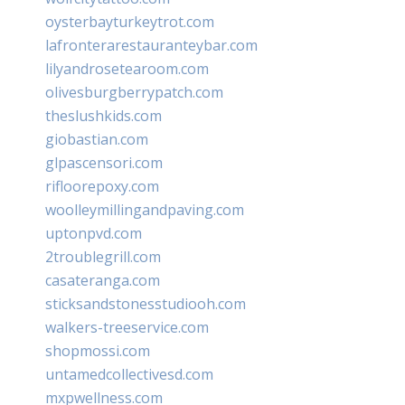
oysterbayturkeytrot.com
lafronterarestauranteybar.com
lilyandrosetearoom.com
olivesburgberrypatch.com
theslushkids.com
giobastian.com
glpascensori.com
rifloorepoxy.com
woolleymillingandpaving.com
uptonpvd.com
2troublegrill.com
casateranga.com
sticksandstonesstudiooh.com
walkers-treeservice.com
shopmossi.com
untamedcollectivesd.com
mxpwellness.com