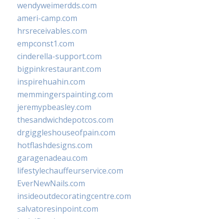
wendyweimerdds.com
ameri-camp.com
hrsreceivables.com
empconst1.com
cinderella-support.com
bigpinkrestaurant.com
inspirehuahin.com
memmingerspainting.com
jeremypbeasley.com
thesandwichdepotcos.com
drgiggleshouseofpain.com
hotflashdesigns.com
garagenadeau.com
lifestylechauffeurservice.com
EverNewNails.com
insideoutdecoratingcentre.com
salvatoresinpoint.com