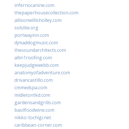
infernocanine.com
thepaperhousecollection.com
allisonwillisholley.com
solslite.org
portwayinn.com
djmaddogmusic.com
thesoundarchitects.com
allin1roofing.com
keepjudgewebb.com
anatomyofadventure.com
drivancastillo.com
cmmedspa.com
midletontkd.com
gardensandgrills.com
basilfoodwine.com
nikko-tochigi.net
caribbean-corner.com