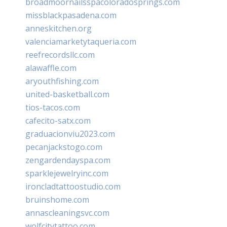
broadmoornailsspacoloradosprings.com
missblackpasadena.com
anneskitchen.org
valenciamarketytaqueria.com
reefrecordsllc.com
alawaffle.com
aryouthfishing.com
united-basketball.com
tios-tacos.com
cafecito-satx.com
graduacionviu2023.com
pecanjackstogo.com
zengardendayspa.com
sparklejewelryinc.com
ironcladtattoostudio.com
bruinshome.com
annascleaningsvc.com
wolfcitytattoo.com