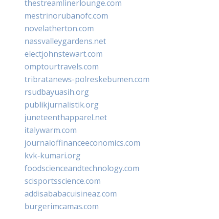
thestreamlinerlounge.com
mestrinorubanofc.com
novelatherton.com
nassvalleygardens.net
electjohnstewart.com
omptourtravels.com
tribratanews-polreskebumen.com
rsudbayuasih.org
publikjurnalistik.org
juneteenthapparel.net
italywarm.com
journaloffinanceeconomics.com
kvk-kumari.org
foodscienceandtechnology.com
scisportsscience.com
addisababacuisineaz.com
burgerimcamas.com