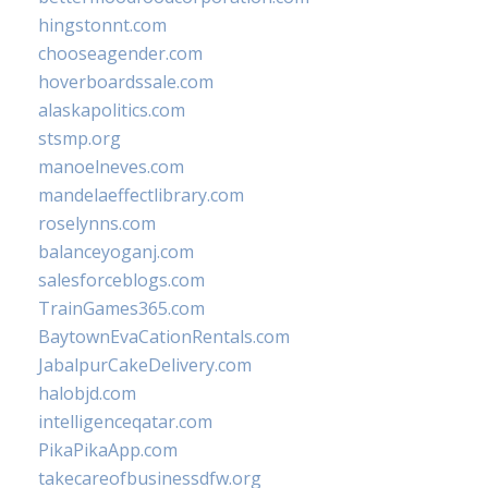
hingstonnt.com
chooseagender.com
hoverboardssale.com
alaskapolitics.com
stsmp.org
manoelneves.com
mandelaeffectlibrary.com
roselynns.com
balanceyoganj.com
salesforceblogs.com
TrainGames365.com
BaytownEvaCationRentals.com
JabalpurCakeDelivery.com
halobjd.com
intelligenceqatar.com
PikaPikaApp.com
takecareofbusinessdfw.org