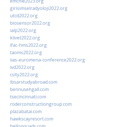
emchie2023.org
girisimselradyoloji2022.org
utcd2022.org
biosensor2022.org
ialp2022.org
klivet2022.org
ifac-hms2022.org
taoms2022.org
iias-euromena-conference2022.org
ivd2022.org
csity2022.org
ibsarstudyabroad.com
bennusehgall.com
tsecincinnati.com
roderconstructiongroup.com
plazabatai.com
hawkscayresort.com
hellonquads.com