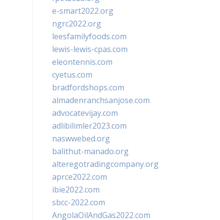
e-smart2022.org
ngrc2022.org
leesfamilyfoods.com
lewis-lewis-cpas.com
eleontennis.com
cyetus.com
bradfordshops.com
almadenranchsanjose.com
advocatevijay.com
adlibilimler2023.com
naswwebed.org
balithut-manado.org
alteregotradingcompany.org
aprce2022.com
ibie2022.com
sbcc-2022.com
AngolaOilAndGas2022.com