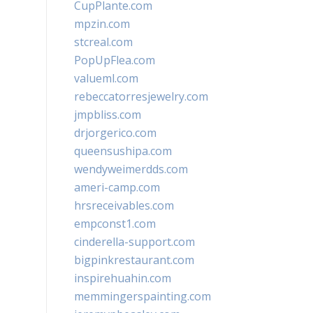
CupPlante.com
mpzin.com
stcreal.com
PopUpFlea.com
valueml.com
rebeccatorresjewelry.com
jmpbliss.com
drjorgerico.com
queensushipa.com
wendyweimerdds.com
ameri-camp.com
hrsreceivables.com
empconst1.com
cinderella-support.com
bigpinkrestaurant.com
inspirehuahin.com
memmingerspainting.com