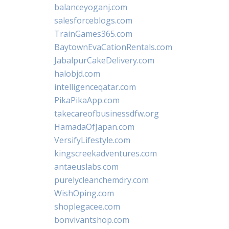
balanceyoganj.com
salesforceblogs.com
TrainGames365.com
BaytownEvaCationRentals.com
JabalpurCakeDelivery.com
halobjd.com
intelligenceqatar.com
PikaPikaApp.com
takecareofbusinessdfw.org
HamadaOfJapan.com
VersifyLifestyle.com
kingscreekadventures.com
antaeuslabs.com
purelycleanchemdry.com
WishOping.com
shoplegacee.com
bonvivantshop.com