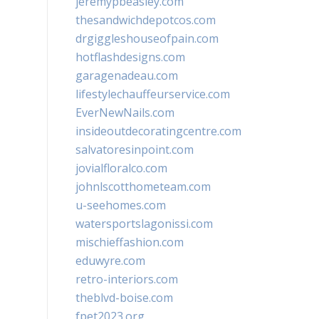
jeremypbeasley.com
thesandwichdepotcos.com
drgiggleshouseofpain.com
hotflashdesigns.com
garagenadeau.com
lifestylechauffeurservice.com
EverNewNails.com
insideoutdecoratingcentre.com
salvatoresinpoint.com
jovialfloralco.com
johnlscotthometeam.com
u-seehomes.com
watersportslagonissi.com
mischieffashion.com
eduwyre.com
retro-interiors.com
theblvd-boise.com
fpet2023.org