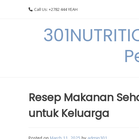
Skip
Call Us: +2782 444 YEAH
to
content
301NUTRITI
P
Resep Makanan Sehat
untuk Keluarga
Posted on
March 11, 2025
by
admin301