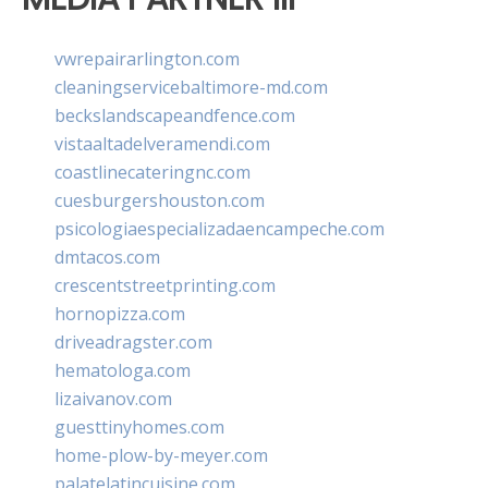
vwrepairarlington.com
cleaningservicebaltimore-md.com
beckslandscapeandfence.com
vistaaltadelveramendi.com
coastlinecateringnc.com
cuesburgershouston.com
psicologiaespecializadaencampeche.com
dmtacos.com
crescentstreetprinting.com
hornopizza.com
driveadragster.com
hematologa.com
lizaivanov.com
guesttinyhomes.com
home-plow-by-meyer.com
palatelatincuisine.com