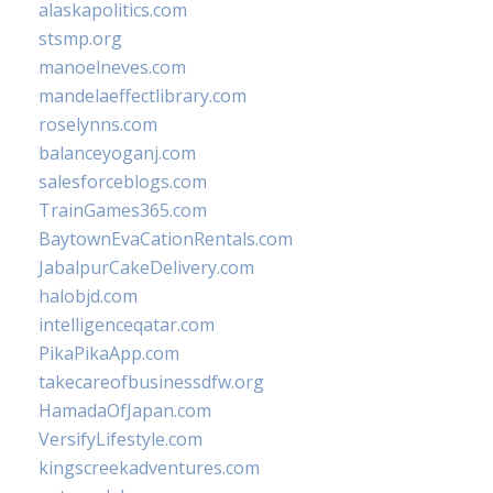
alaskapolitics.com
stsmp.org
manoelneves.com
mandelaeffectlibrary.com
roselynns.com
balanceyoganj.com
salesforceblogs.com
TrainGames365.com
BaytownEvaCationRentals.com
JabalpurCakeDelivery.com
halobjd.com
intelligenceqatar.com
PikaPikaApp.com
takecareofbusinessdfw.org
HamadaOfJapan.com
VersifyLifestyle.com
kingscreekadventures.com