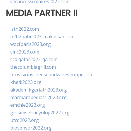
vacancesscolaires2022.com
MEDIA PARTNER II
isth2022.com
p2b2pabi2023-makassar.com
wocfparis2023.org
sinc2023.com
scdlqatar2022-qa.com
thecolumbiagrill.com
provisionscheeseandwineshoppe.com
khedi2023.org
akademikgeriatri2023.org
marmarapediatri2023.org
emchie2023.org
girisimselradyoloji2022.org
utcd2022.org
biosensor2022.org