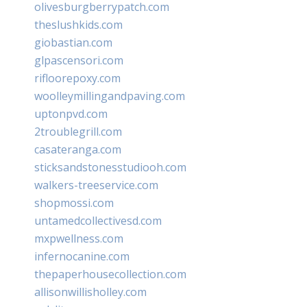
olivesburgberrypatch.com
theslushkids.com
giobastian.com
glpascensori.com
rifloorepoxy.com
woolleymillingandpaving.com
uptonpvd.com
2troublegrill.com
casateranga.com
sticksandstonesstudiooh.com
walkers-treeservice.com
shopmossi.com
untamedcollectivesd.com
mxpwellness.com
infernocanine.com
thepaperhousecollection.com
allisonwillisholley.com