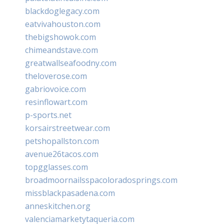
blackdoglegacy.com
eatvivahouston.com
thebigshowok.com
chimeandstave.com
greatwallseafoodny.com
theloverose.com
gabriovoice.com
resinflowart.com
p-sports.net
korsairstreetwear.com
petshopallston.com
avenue26tacos.com
topgglasses.com
broadmoornailsspacoloradosprings.com
missblackpasadena.com
anneskitchen.org
valenciamarketytaqueria.com