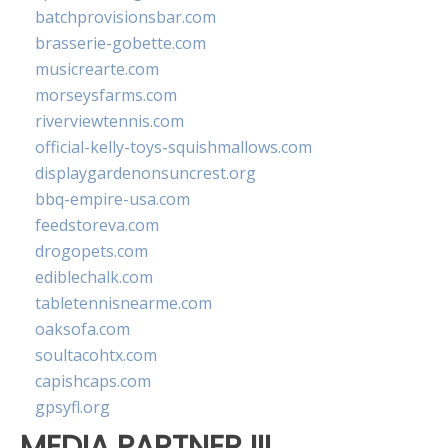
batchprovisionsbar.com
brasserie-gobette.com
musicrearte.com
morseysfarms.com
riverviewtennis.com
official-kelly-toys-squishmallows.com
displaygardenonsuncrest.org
bbq-empire-usa.com
feedstoreva.com
drogopets.com
ediblechalk.com
tabletennisnearme.com
oaksofa.com
soultacohtx.com
capishcaps.com
gpsyfl.org
MEDIA PARTNER III