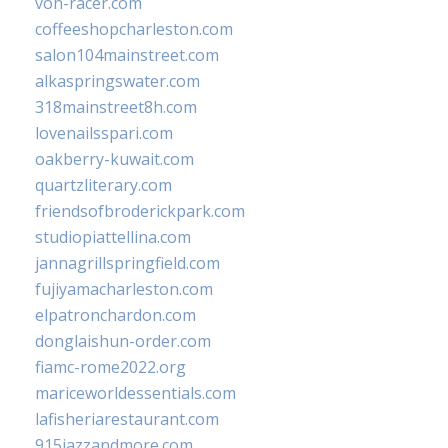
von-racer.com
coffeeshopcharleston.com
salon104mainstreet.com
alkaspringswater.com
318mainstreet8h.com
lovenailsspari.com
oakberry-kuwait.com
quartzliterary.com
friendsofbroderickpark.com
studiopiattellina.com
jannagrillspringfield.com
fujiyamacharleston.com
elpatronchardon.com
donglaishun-order.com
fiamc-rome2022.org
mariceworldessentials.com
lafisheriarestaurant.com
915jazzandmore.com