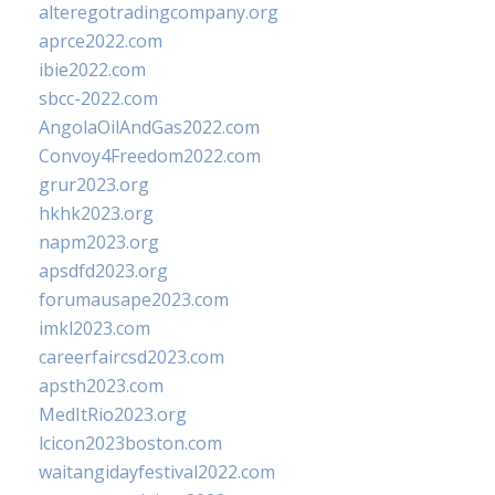
alteregotradingcompany.org
aprce2022.com
ibie2022.com
sbcc-2022.com
AngolaOilAndGas2022.com
Convoy4Freedom2022.com
grur2023.org
hkhk2023.org
napm2023.org
apsdfd2023.org
forumausape2023.com
imkl2023.com
careerfaircsd2023.com
apsth2023.com
MedItRio2023.org
lcicon2023boston.com
waitangidayfestival2022.com