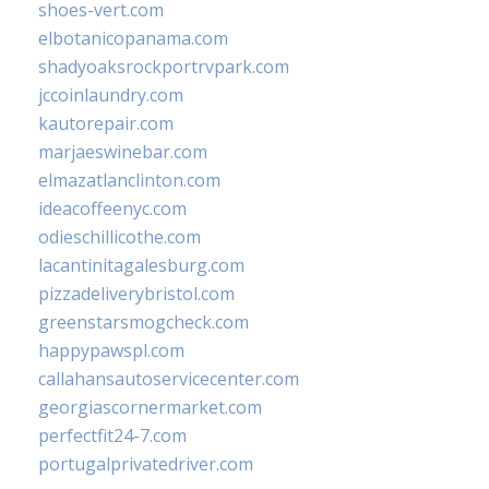
shoes-vert.com
elbotanicopanama.com
shadyoaksrockportrvpark.com
jccoinlaundry.com
kautorepair.com
marjaeswinebar.com
elmazatlanclinton.com
ideacoffeenyc.com
odieschillicothe.com
lacantinitagalesburg.com
pizzadeliverybristol.com
greenstarsmogcheck.com
happypawspl.com
callahansautoservicecenter.com
georgiascornermarket.com
perfectfit24-7.com
portugalprivatedriver.com