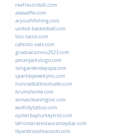
reefrecordsllc.com
alawaffle.com
aryouthfishing.com
united-basketball.com
tios-tacos.com
cafecito-satx.com
graduacionviu2023.com
pecanjackstogo.com
zengardendayspa.com
sparklejewelryinc.com
ironcladtattoostudio.com
bruinshome.com
annascleaningsvc.com
wolfcitytattoo.com
oysterbayturkeytrot.com
lafronterarestauranteybar.com
lilyandrosetearoom.com