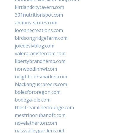
kirtlandcitytavern.com
301nutritionspot.com
ammos-stores.com
loceanecreations.com
birdsongridgefarm.com
joiedevivblog.com
valera-amsterdam.com
libertybrandhemp.com
norwoodinnwi.com
neighboursmarket.com
blackanguscareers.com
bolesfororegon.com
bodega-ole.com
thestreamlinerlounge.com
mestrinorubanofc.com
novelatherton.com
nassvalleygardens.net