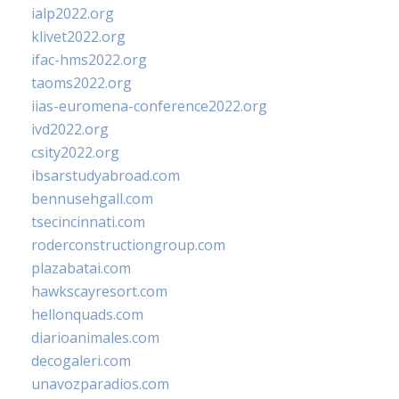
ialp2022.org
klivet2022.org
ifac-hms2022.org
taoms2022.org
iias-euromena-conference2022.org
ivd2022.org
csity2022.org
ibsarstudyabroad.com
bennusehgall.com
tsecincinnati.com
roderconstructiongroup.com
plazabatai.com
hawkscayresort.com
hellonquads.com
diarioanimales.com
decogaleri.com
unavozparadios.com