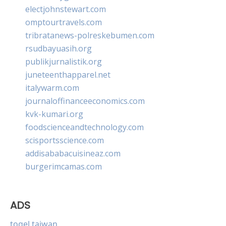
electjohnstewart.com
omptourtravels.com
tribratanews-polreskebumen.com
rsudbayuasih.org
publikjurnalistik.org
juneteenthapparel.net
italywarm.com
journaloffinanceeconomics.com
kvk-kumari.org
foodscienceandtechnology.com
scisportsscience.com
addisababacuisineaz.com
burgerimcamas.com
ADS
togel taiwan