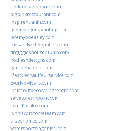
cinderella-support.com
bigpinkrestaurant.com
inspirehuahin.com
memmingerspainting.com
jeremypbeasley.com
thesandwichdepotcos.com
drgiggleshouseofpain.com
hotflashdesigns.com
garagenadeau.com
lifestylechauffeurservice.com
EverNewNails.com
insideoutdecoratingcentre.com
salvatoresinpoint.com
jovialfloralco.com
johnlscotthometeam.com
u-seehomes.com
watersportslagonissi.com