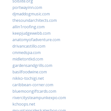
solslite.org
portwayinn.com
djmaddogmusic.com
thesoundarchitects.com
allin1roofing.com
keepjudgewebb.com
anatomyofadventure.com
drivancastillo.com
cmmedspa.com
midletontkd.com
gardensandgrills.com
basilfoodwine.com
nikko-tochigi.net
caribbean-corner.com
bluemoongiftcards.com
rivercitysteampunkexpo.com
kchoops.net
mountainsideskateshop.com