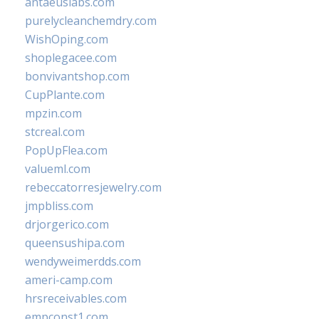
antaeuslabs.com
purelycleanchemdry.com
WishOping.com
shoplegacee.com
bonvivantshop.com
CupPlante.com
mpzin.com
stcreal.com
PopUpFlea.com
valueml.com
rebeccatorresjewelry.com
jmpbliss.com
drjorgerico.com
queensushipa.com
wendyweimerdds.com
ameri-camp.com
hrsreceivables.com
empconst1.com