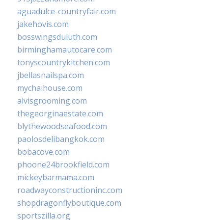
aguadulce-countryfair.com
jakehovis.com
bosswingsduluth.com
birminghamautocare.com
tonyscountrykitchen.com
jbellasnailspa.com
mychaihouse.com
alvisgrooming.com
thegeorginaestate.com
blythewoodseafood.com
paolosdelibangkok.com
bobacove.com
phoone24brookfield.com
mickeybarmama.com
roadwayconstructioninc.com
shopdragonflyboutique.com
sportszilla.org