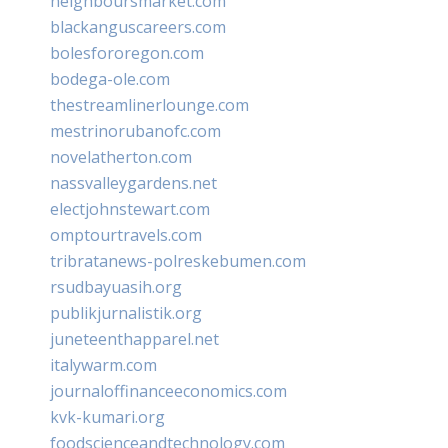
neighboursmarket.com
blackanguscareers.com
bolesfororegon.com
bodega-ole.com
thestreamlinerlounge.com
mestrinorubanofc.com
novelatherton.com
nassvalleygardens.net
electjohnstewart.com
omptourtravels.com
tribratanews-polreskebumen.com
rsudbayuasih.org
publikjurnalistik.org
juneteenthapparel.net
italywarm.com
journaloffinanceeconomics.com
kvk-kumari.org
foodscienceandtechnology.com