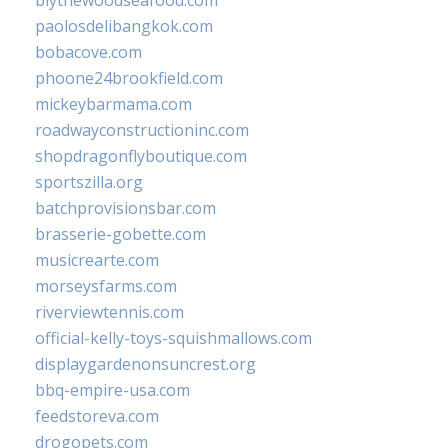
blythewoodseafood.com
paolosdelibangkok.com
bobacove.com
phoone24brookfield.com
mickeybarmama.com
roadwayconstructioninc.com
shopdragonflyboutique.com
sportszilla.org
batchprovisionsbar.com
brasserie-gobette.com
musicrearte.com
morseysfarms.com
riverviewtennis.com
official-kelly-toys-squishmallows.com
displaygardenonsuncrest.org
bbq-empire-usa.com
feedstoreva.com
drogopets.com