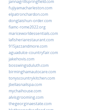
jannagrillspringfield.com
fujiyamacharleston.com
elpatronchardon.com
donglaishun-order.com
fiamc-rome2022.org
mariceworldessentials.com
lafisheriarestaurant.com
915jazzandmore.com
aguadulce-countryfair.com
jakehovis.com
bosswingsduluth.com
birminghamautocare.com
tonyscountrykitchen.com
jbellasnailspa.com
mychaihouse.com
alvisgrooming.com
thegeorginaestate.com