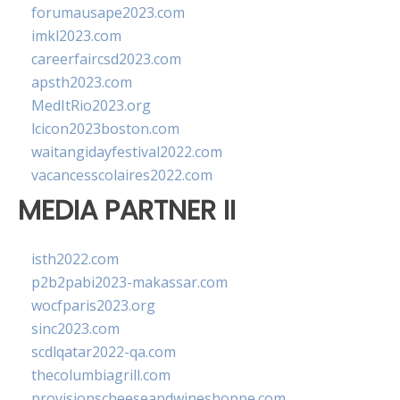
forumausape2023.com
imkl2023.com
careerfaircsd2023.com
apsth2023.com
MedItRio2023.org
lcicon2023boston.com
waitangidayfestival2022.com
vacancesscolaires2022.com
MEDIA PARTNER II
isth2022.com
p2b2pabi2023-makassar.com
wocfparis2023.org
sinc2023.com
scdlqatar2022-qa.com
thecolumbiagrill.com
provisionscheeseandwineshoppe.com