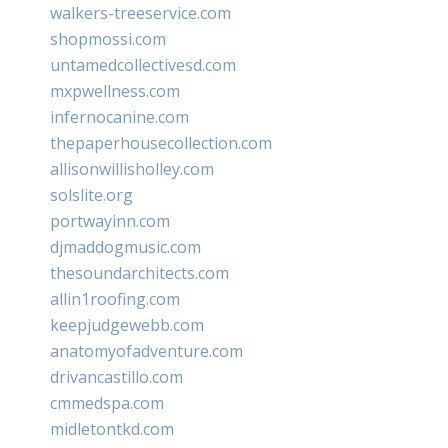
walkers-treeservice.com
shopmossi.com
untamedcollectivesd.com
mxpwellness.com
infernocanine.com
thepaperhousecollection.com
allisonwillisholley.com
solslite.org
portwayinn.com
djmaddogmusic.com
thesoundarchitects.com
allin1roofing.com
keepjudgewebb.com
anatomyofadventure.com
drivancastillo.com
cmmedspa.com
midletontkd.com