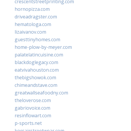
crescentstreetprinting.com
hornopizza.com
driveadragster.com
hematologa.com
lizaivanov.com
guesttinyhomes.com
home-plow-by-meyer.com
palatelatincuisine.com
blackdoglegacy.com
eatvivahouston.com
thebigshowok.com
chimeandstave.com
greatwallseafoodny.com
theloverose.com
gabriovoice.com
resinflowart.com
p-sports.net
korsairstreetwear.com