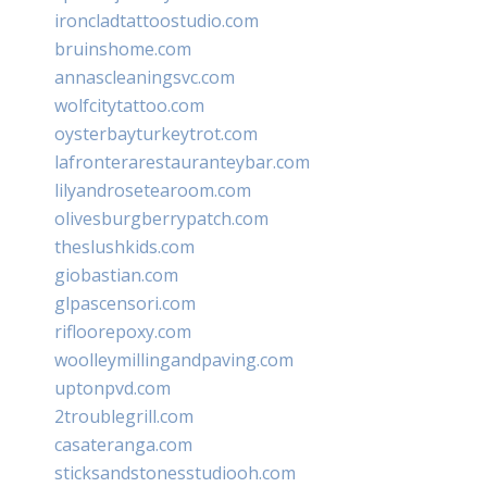
ironcladtattoostudio.com
bruinshome.com
annascleaningsvc.com
wolfcitytattoo.com
oysterbayturkeytrot.com
lafronterarestauranteybar.com
lilyandrosetearoom.com
olivesburgberrypatch.com
theslushkids.com
giobastian.com
glpascensori.com
rifloorepoxy.com
woolleymillingandpaving.com
uptonpvd.com
2troublegrill.com
casateranga.com
sticksandstonesstudiooh.com