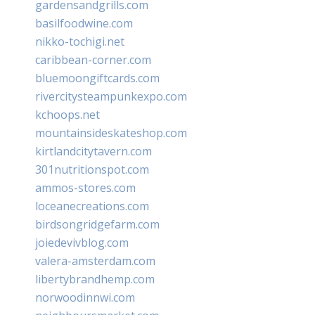
gardensandgrills.com
basilfoodwine.com
nikko-tochigi.net
caribbean-corner.com
bluemoongiftcards.com
rivercitysteampunkexpo.com
kchoops.net
mountainsideskateshop.com
kirtlandcitytavern.com
301nutritionspot.com
ammos-stores.com
loceanecreations.com
birdsongridgefarm.com
joiedevivblog.com
valera-amsterdam.com
libertybrandhemp.com
norwoodinnwi.com