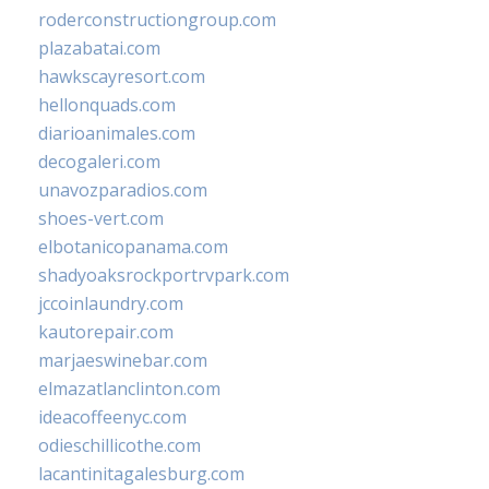
roderconstructiongroup.com
plazabatai.com
hawkscayresort.com
hellonquads.com
diarioanimales.com
decogaleri.com
unavozparadios.com
shoes-vert.com
elbotanicopanama.com
shadyoaksrockportrvpark.com
jccoinlaundry.com
kautorepair.com
marjaeswinebar.com
elmazatlanclinton.com
ideacoffeenyc.com
odieschillicothe.com
lacantinitagalesburg.com