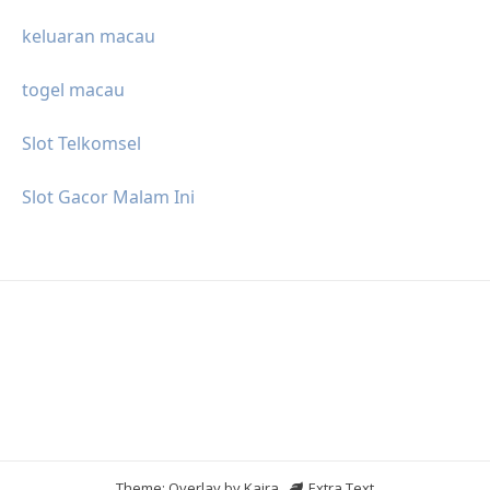
keluaran macau
togel macau
Slot Telkomsel
Slot Gacor Malam Ini
Theme: Overlay by
Kaira
.
Extra Text