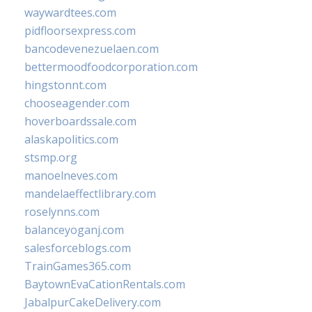
waywardtees.com
pidfloorsexpress.com
bancodevenezuelaen.com
bettermoodfoodcorporation.com
hingstonnt.com
chooseagender.com
hoverboardssale.com
alaskapolitics.com
stsmp.org
manoelneves.com
mandelaeffectlibrary.com
roselynns.com
balanceyoganj.com
salesforceblogs.com
TrainGames365.com
BaytownEvaCationRentals.com
JabalpurCakeDelivery.com