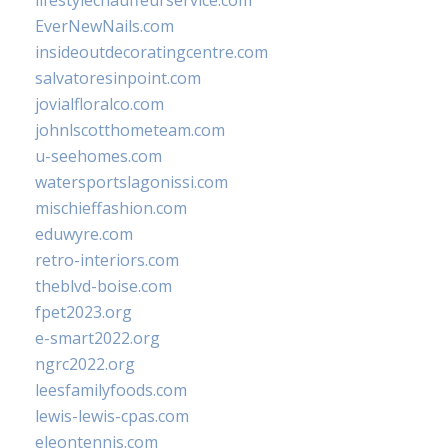
lifestylechauffeurservice.com
EverNewNails.com
insideoutdecoratingcentre.com
salvatoresinpoint.com
jovialfloralco.com
johnlscotthometeam.com
u-seehomes.com
watersportslagonissi.com
mischieffashion.com
eduwyre.com
retro-interiors.com
theblvd-boise.com
fpet2023.org
e-smart2022.org
ngrc2022.org
leesfamilyfoods.com
lewis-lewis-cpas.com
eleontennis.com