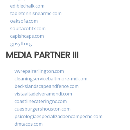
ediblechalk.com
tabletennisnearme.com
oaksofa.com
soultacohtx.com
capishcaps.com
gpsyfl.org
MEDIA PARTNER III
vwrepairarlington.com
cleaningservicebaltimore-md.com
beckslandscapeandfence.com
vistaaltadelveramendi.com
coastlinecateringnc.com
cuesburgershouston.com
psicologiaespecializadaencampeche.com
dmtacos.com