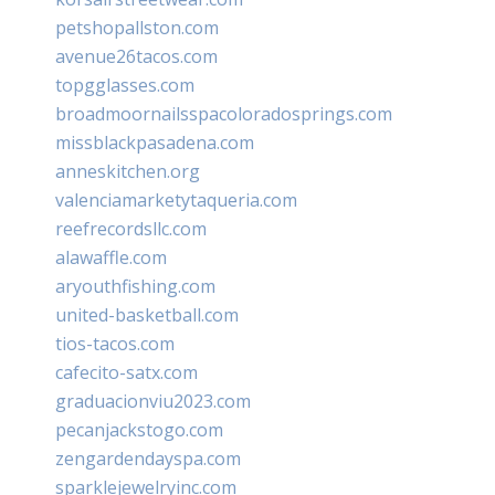
petshopallston.com
avenue26tacos.com
topgglasses.com
broadmoornailsspacoloradosprings.com
missblackpasadena.com
anneskitchen.org
valenciamarketytaqueria.com
reefrecordsllc.com
alawaffle.com
aryouthfishing.com
united-basketball.com
tios-tacos.com
cafecito-satx.com
graduacionviu2023.com
pecanjackstogo.com
zengardendayspa.com
sparklejewelryinc.com