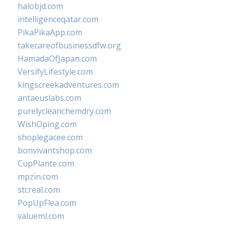
halobjd.com
intelligenceqatar.com
PikaPikaApp.com
takecareofbusinessdfw.org
HamadaOfJapan.com
VersifyLifestyle.com
kingscreekadventures.com
antaeuslabs.com
purelycleanchemdry.com
WishOping.com
shoplegacee.com
bonvivantshop.com
CupPlante.com
mpzin.com
stcreal.com
PopUpFlea.com
valueml.com