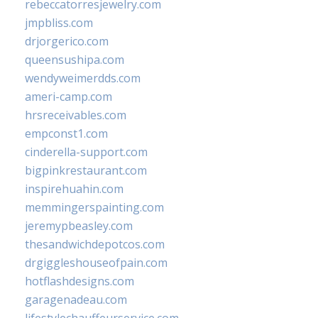
rebeccatorresjewelry.com
jmpbliss.com
drjorgerico.com
queensushipa.com
wendyweimerdds.com
ameri-camp.com
hrsreceivables.com
empconst1.com
cinderella-support.com
bigpinkrestaurant.com
inspirehuahin.com
memmingerspainting.com
jeremypbeasley.com
thesandwichdepotcos.com
drgiggleshouseofpain.com
hotflashdesigns.com
garagenadeau.com