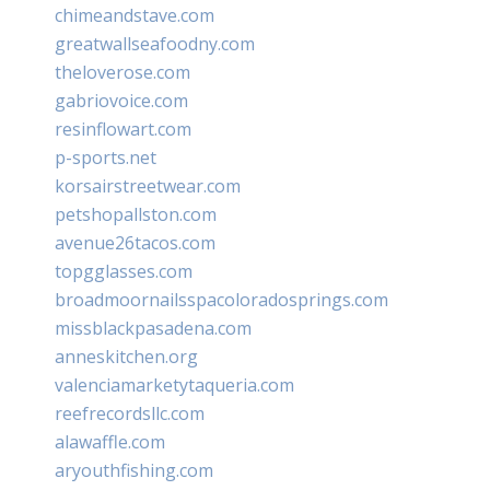
chimeandstave.com
greatwallseafoodny.com
theloverose.com
gabriovoice.com
resinflowart.com
p-sports.net
korsairstreetwear.com
petshopallston.com
avenue26tacos.com
topgglasses.com
broadmoornailsspacoloradosprings.com
missblackpasadena.com
anneskitchen.org
valenciamarketytaqueria.com
reefrecordsllc.com
alawaffle.com
aryouthfishing.com