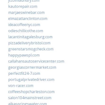
jccoinlaundry.com
kautorepair.com
marjaeswinebar.com
elmazatlanclinton.com
ideacoffeenyc.com
odieschillicothe.com
lacantinitagalesburg.com
pizzadeliverybristol.com
greenstarsmogcheck.com
happypawspl.com
callahansautoservicecenter.com
georgiascornermarket.com
perfectfit24-7.com
portugalprivatedriver.com
von-racer.com
coffeeshopcharleston.com
salon104mainstreet.com
alkaspringswater.com