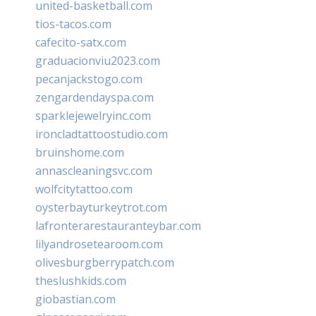
united-basketball.com
tios-tacos.com
cafecito-satx.com
graduacionviu2023.com
pecanjackstogo.com
zengardendayspa.com
sparklejewelryinc.com
ironcladtattoostudio.com
bruinshome.com
annascleaningsvc.com
wolfcitytattoo.com
oysterbayturkeytrot.com
lafronterarestauranteybar.com
lilyandrosetearoom.com
olivesburgberrypatch.com
theslushkids.com
giobastian.com