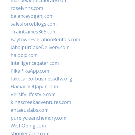
mandelaeffectlibrary.com
roselynns.com
balanceyoganj.com
salesforceblogs.com
TrainGames365.com
BaytownEvaCationRentals.com
JabalpurCakeDelivery.com
halobjd.com
intelligenceqatar.com
PikaPikaApp.com
takecareofbusinessdfw.org
HamadaOfJapan.com
VersifyLifestyle.com
kingscreekadventures.com
antaeuslabs.com
purelycleanchemdry.com
WishOping.com
shoplegacee.com