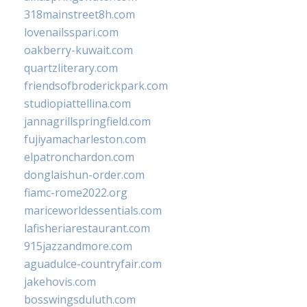
318mainstreet8h.com
lovenailsspari.com
oakberry-kuwait.com
quartzliterary.com
friendsofbroderickpark.com
studiopiattellina.com
jannagrillspringfield.com
fujiyamacharleston.com
elpatronchardon.com
donglaishun-order.com
fiamc-rome2022.org
mariceworldessentials.com
lafisheriarestaurant.com
915jazzandmore.com
aguadulce-countryfair.com
jakehovis.com
bosswingsduluth.com