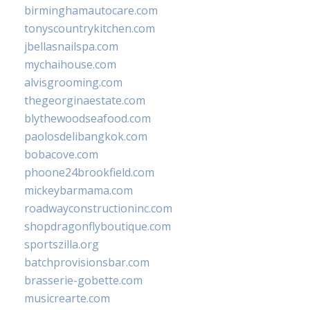
birminghamautocare.com
tonyscountrykitchen.com
jbellasnailspa.com
mychaihouse.com
alvisgrooming.com
thegeorginaestate.com
blythewoodseafood.com
paolosdelibangkok.com
bobacove.com
phoone24brookfield.com
mickeybarmama.com
roadwayconstructioninc.com
shopdragonflyboutique.com
sportszilla.org
batchprovisionsbar.com
brasserie-gobette.com
musicrearte.com