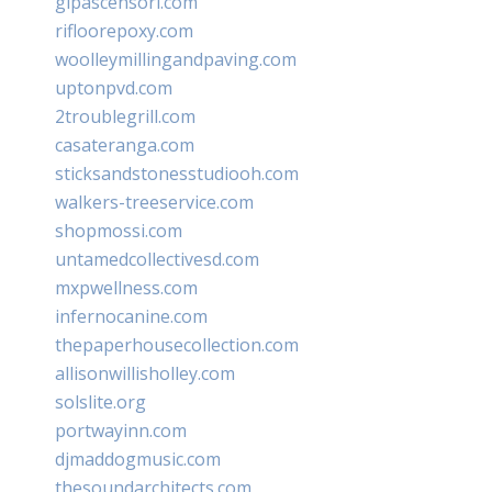
glpascensori.com
rifloorepoxy.com
woolleymillingandpaving.com
uptonpvd.com
2troublegrill.com
casateranga.com
sticksandstonesstudiooh.com
walkers-treeservice.com
shopmossi.com
untamedcollectivesd.com
mxpwellness.com
infernocanine.com
thepaperhousecollection.com
allisonwillisholley.com
solslite.org
portwayinn.com
djmaddogmusic.com
thesoundarchitects.com