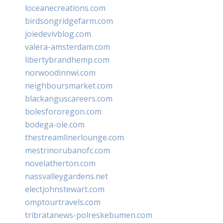
loceanecreations.com
birdsongridgefarm.com
joiedevivblog.com
valera-amsterdam.com
libertybrandhemp.com
norwoodinnwi.com
neighboursmarket.com
blackanguscareers.com
bolesfororegon.com
bodega-ole.com
thestreamlinerlounge.com
mestrinorubanofc.com
novelatherton.com
nassvalleygardens.net
electjohnstewart.com
omptourtravels.com
tribratanews-polreskebumen.com