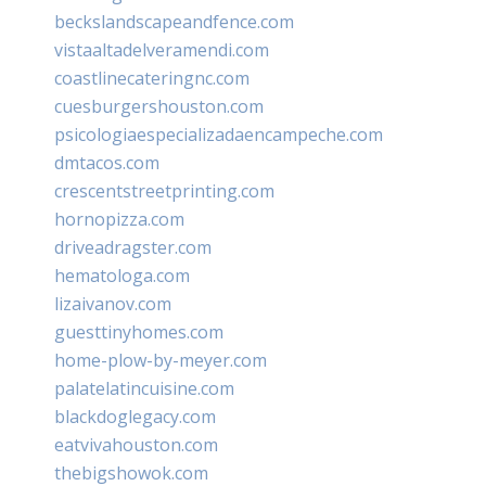
beckslandscapeandfence.com
vistaaltadelveramendi.com
coastlinecateringnc.com
cuesburgershouston.com
psicologiaespecializadaencampeche.com
dmtacos.com
crescentstreetprinting.com
hornopizza.com
driveadragster.com
hematologa.com
lizaivanov.com
guesttinyhomes.com
home-plow-by-meyer.com
palatelatincuisine.com
blackdoglegacy.com
eatvivahouston.com
thebigshowok.com