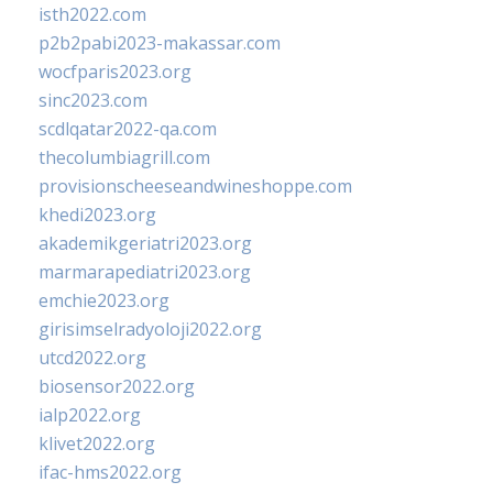
isth2022.com
p2b2pabi2023-makassar.com
wocfparis2023.org
sinc2023.com
scdlqatar2022-qa.com
thecolumbiagrill.com
provisionscheeseandwineshoppe.com
khedi2023.org
akademikgeriatri2023.org
marmarapediatri2023.org
emchie2023.org
girisimselradyoloji2022.org
utcd2022.org
biosensor2022.org
ialp2022.org
klivet2022.org
ifac-hms2022.org