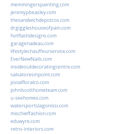
memmingerspainting.com
jeremypbeasley.com
thesandwichdepotcos.com
drgiggleshouseofpain.com
hotflashdesigns.com
garagenadeau.com
lifestylechauffeurservice.com
EverNewNails.com
insideoutdecoratingcentre.com
salvatoresinpoint.com
jovialfloralco.com
johnlscotthometeam.com
u-seehomes.com
watersportslagonissi.com
mischieffashion.com
eduwyre.com
retro-interiors.com