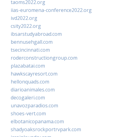
taoms2022.org
iias-euromena-conference2022.org
ivd2022.org
csity2022.org
ibsarstudyabroad.com
bennusehgall.com
tsecincinnati.com
roderconstructiongroup.com
plazabatai.com
hawkscayresort.com
hellonquads.com
diarioanimales.com
decogaleri.com
unavozparadios.com
shoes-vert.com
elbotanicopanama.com
shadyoaksrockportrvpark.com