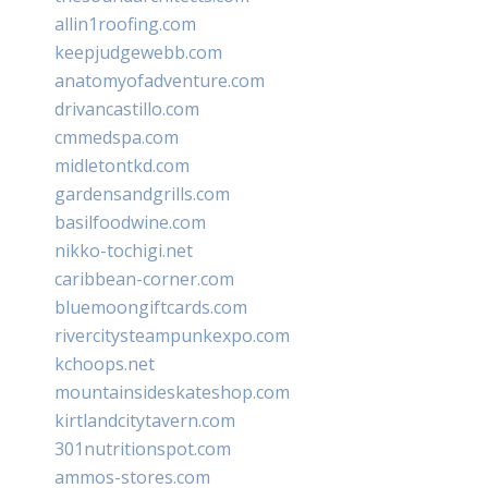
allin1roofing.com
keepjudgewebb.com
anatomyofadventure.com
drivancastillo.com
cmmedspa.com
midletontkd.com
gardensandgrills.com
basilfoodwine.com
nikko-tochigi.net
caribbean-corner.com
bluemoongiftcards.com
rivercitysteampunkexpo.com
kchoops.net
mountainsideskateshop.com
kirtlandcitytavern.com
301nutritionspot.com
ammos-stores.com