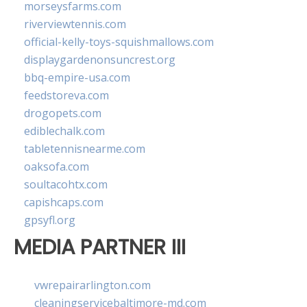
morseysfarms.com
riverviewtennis.com
official-kelly-toys-squishmallows.com
displaygardenonsuncrest.org
bbq-empire-usa.com
feedstoreva.com
drogopets.com
ediblechalk.com
tabletennisnearme.com
oaksofa.com
soultacohtx.com
capishcaps.com
gpsyfl.org
MEDIA PARTNER III
vwrepairarlington.com
cleaningservicebaltimore-md.com