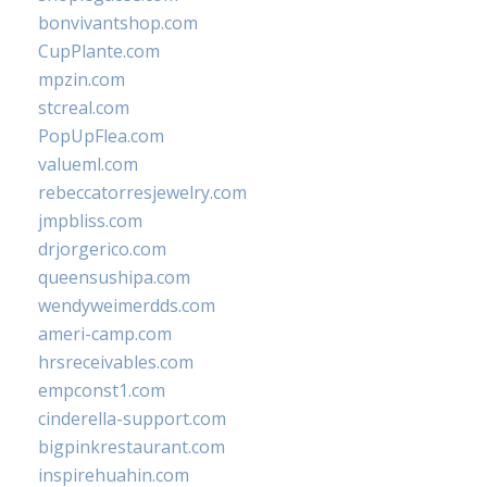
bonvivantshop.com
CupPlante.com
mpzin.com
stcreal.com
PopUpFlea.com
valueml.com
rebeccatorresjewelry.com
jmpbliss.com
drjorgerico.com
queensushipa.com
wendyweimerdds.com
ameri-camp.com
hrsreceivables.com
empconst1.com
cinderella-support.com
bigpinkrestaurant.com
inspirehuahin.com