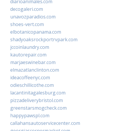
diarioanimales.com
decogaleri.com
unavozparadios.com
shoes-vert.com
elbotanicopanama.com
shadyoaksrockportrvpark.com
jccoinlaundry.com
kautorepair.com
marjaeswinebar.com
elmazatlanclinton.com
ideacoffeenyc.com
odieschillicothe.com
lacantinitagalesburg.com
pizzadeliverybristol.com
greenstarsmogcheck.com
happypawspl.com
callahansautoservicecenter.com
georgiascornermarket.com