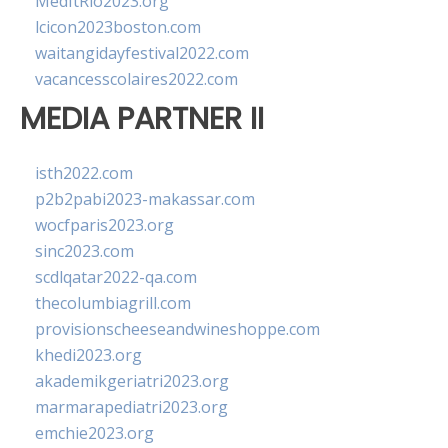
MedItRio2023.org
lcicon2023boston.com
waitangidayfestival2022.com
vacancesscolaires2022.com
MEDIA PARTNER II
isth2022.com
p2b2pabi2023-makassar.com
wocfparis2023.org
sinc2023.com
scdlqatar2022-qa.com
thecolumbiagrill.com
provisionscheeseandwineshoppe.com
khedi2023.org
akademikgeriatri2023.org
marmarapediatri2023.org
emchie2023.org