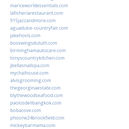
mariceworldessentials.com
lafisheriarestaurant.com
915jazzandmore.com
aguadulce-countryfair.com
jakehovis.com
bosswingsduluth.com
birminghamautocare.com
tonyscountrykitchen.com
jbellasnailspa.com
mychaihouse.com
alvisgrooming.com
thegeorginaestate.com
blythewoodseafood.com
paolosdelibangkok.com
bobacove.com
phoone24brookfield.com
mickeybarmama.com