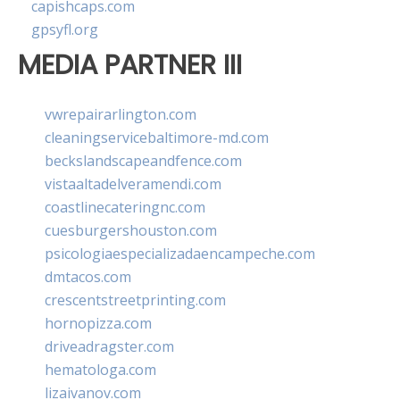
capishcaps.com
gpsyfl.org
MEDIA PARTNER III
vwrepairarlington.com
cleaningservicebaltimore-md.com
beckslandscapeandfence.com
vistaaltadelveramendi.com
coastlinecateringnc.com
cuesburgershouston.com
psicologiaespecializadaencampeche.com
dmtacos.com
crescentstreetprinting.com
hornopizza.com
driveadragster.com
hematologa.com
lizaivanov.com