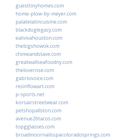
guesttinyhomes.com
home-plow-by-meyer.com
palatelatincuisine.com
blackdoglegacy.com
eatvivahouston.com
thebigshowok.com
chimeandstave.com
greatwallseafoodny.com
theloverose.com
gabriovoice.com
resinflowart.com
p-sports.net
korsairstreetwear.com
petshopallston.com
avenue26tacos.com
topgglasses.com
broadmoornailsspacoloradosprings.com