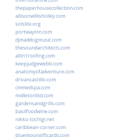
thepaperhousecollection.com
allisonwillisholley.com
solslite.org
portwayinn.com
djmaddogmusic.com
thesoundarchitects.com
allin1roofing.com
keepjudgewebb.com
anatomyofadventure.com
drivancastillo.com
cmmedspa.com
midletontkd.com
gardensandgrills.com
basilfoodwine.com
nikko-tochigi.net
caribbean-corner.com
bluemoongiftcards.com