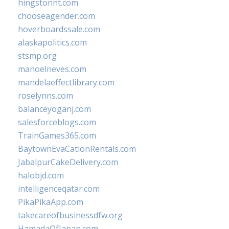
hingstonnt.com
chooseagender.com
hoverboardssale.com
alaskapolitics.com
stsmp.org
manoelneves.com
mandelaeffectlibrary.com
roselynns.com
balanceyoganj.com
salesforceblogs.com
TrainGames365.com
BaytownEvaCationRentals.com
JabalpurCakeDelivery.com
halobjd.com
intelligenceqatar.com
PikaPikaApp.com
takecareofbusinessdfw.org
HamadaOfJapan.com