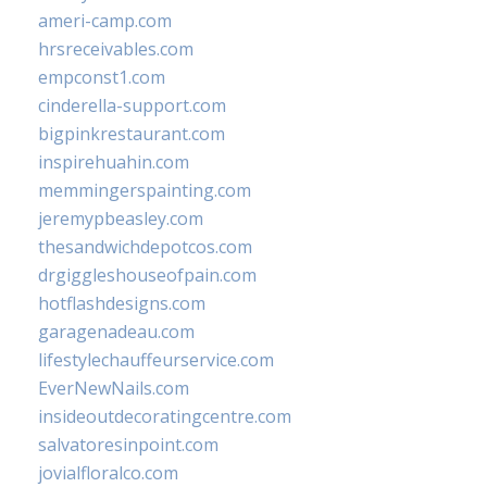
ameri-camp.com
hrsreceivables.com
empconst1.com
cinderella-support.com
bigpinkrestaurant.com
inspirehuahin.com
memmingerspainting.com
jeremypbeasley.com
thesandwichdepotcos.com
drgiggleshouseofpain.com
hotflashdesigns.com
garagenadeau.com
lifestylechauffeurservice.com
EverNewNails.com
insideoutdecoratingcentre.com
salvatoresinpoint.com
jovialfloralco.com