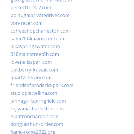
perfectfit24-7.com
portugalprivatedriver.com
von-racer.com
coffeeshopcharleston.com
salon104mainstreet.com
alkaspringswater.com
318mainstreet8h.com
lovenailsspari.com
oakberry-kuwait.com
quartzliterary.com
friendsofbroderickpark.com
studiopiattellina.com
jannagrillspringfield.com
fujiyamacharleston.com
elpatronchardon.com
donglaishun-order.com
fiamc-rome2022.org