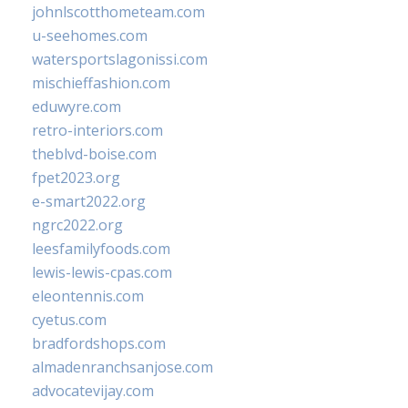
johnlscotthometeam.com
u-seehomes.com
watersportslagonissi.com
mischieffashion.com
eduwyre.com
retro-interiors.com
theblvd-boise.com
fpet2023.org
e-smart2022.org
ngrc2022.org
leesfamilyfoods.com
lewis-lewis-cpas.com
eleontennis.com
cyetus.com
bradfordshops.com
almadenranchsanjose.com
advocatevijay.com