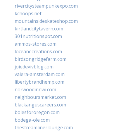
rivercitysteampunkexpo.com
kchoops.net
mountainsideskateshop.com
kirtlandcitytavern.com
301nutritionspot.com
ammos-stores.com
loceanecreations.com
birdsongridgefarm.com
joiedevivblog.com
valera-amsterdam.com
libertybrandhemp.com
norwoodinnwi.com
neighboursmarket.com
blackanguscareers.com
bolesfororegon.com
bodega-ole.com
thestreamlinerlounge.com