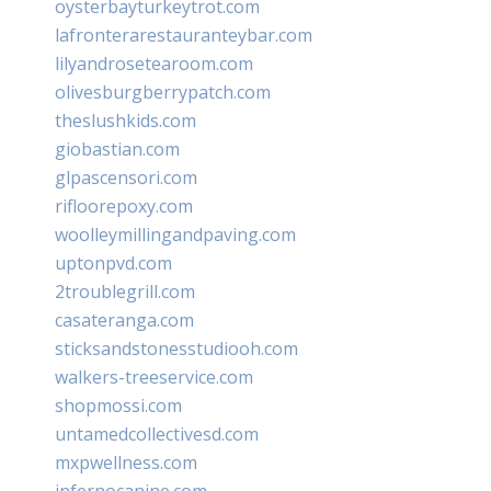
oysterbayturkeytrot.com
lafronterarestauranteybar.com
lilyandrosetearoom.com
olivesburgberrypatch.com
theslushkids.com
giobastian.com
glpascensori.com
rifloorepoxy.com
woolleymillingandpaving.com
uptonpvd.com
2troublegrill.com
casateranga.com
sticksandstonesstudiooh.com
walkers-treeservice.com
shopmossi.com
untamedcollectivesd.com
mxpwellness.com
infernocanine.com