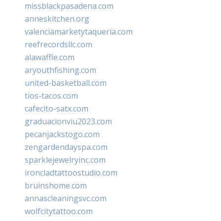
missblackpasadena.com
anneskitchen.org
valenciamarketytaqueria.com
reefrecordsllc.com
alawaffle.com
aryouthfishing.com
united-basketball.com
tios-tacos.com
cafecito-satx.com
graduacionviu2023.com
pecanjackstogo.com
zengardendayspa.com
sparklejewelryinc.com
ironcladtattoostudio.com
bruinshome.com
annascleaningsvc.com
wolfcitytattoo.com