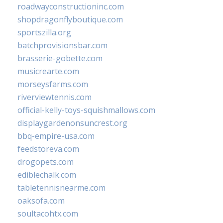
roadwayconstructioninc.com
shopdragonflyboutique.com
sportszilla.org
batchprovisionsbar.com
brasserie-gobette.com
musicrearte.com
morseysfarms.com
riverviewtennis.com
official-kelly-toys-squishmallows.com
displaygardenonsuncrest.org
bbq-empire-usa.com
feedstoreva.com
drogopets.com
ediblechalk.com
tabletennisnearme.com
oaksofa.com
soultacohtx.com