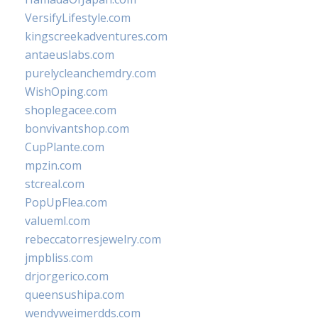
VersifyLifestyle.com
kingscreekadventures.com
antaeuslabs.com
purelycleanchemdry.com
WishOping.com
shoplegacee.com
bonvivantshop.com
CupPlante.com
mpzin.com
stcreal.com
PopUpFlea.com
valueml.com
rebeccatorresjewelry.com
jmpbliss.com
drjorgerico.com
queensushipa.com
wendyweimerdds.com