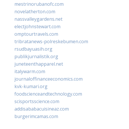
mestrinorubanofc.com
novelatherton.com
nassvalleygardens.net
electjohnstewart.com
omptourtravels.com
tribratanews-polreskebumen.com
rsudbayuasih.org
publikjurnalistik.org
juneteenthapparel.net
italywarm.com
journaloffinanceeconomics.com
kvk-kumari.org
foodscienceandtechnology.com
scisportsscience.com
addisababacuisineaz.com
burgerimcamas.com