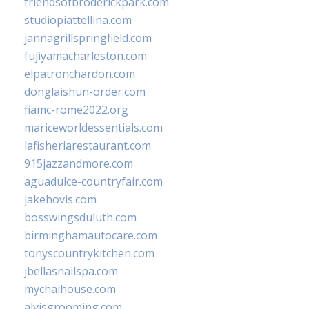
friendsofbroderickpark.com
studiopiattellina.com
jannagrillspringfield.com
fujiyamacharleston.com
elpatronchardon.com
donglaishun-order.com
fiamc-rome2022.org
mariceworldessentials.com
lafisheriarestaurant.com
915jazzandmore.com
aguadulce-countryfair.com
jakehovis.com
bosswingsduluth.com
birminghamautocare.com
tonyscountrykitchen.com
jbellasnailspa.com
mychaihouse.com
alvisgrooming.com