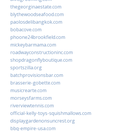
thegeorginaestate.com
blythewoodseafood.com
paolosdelibangkok.com
bobacove.com
phoone24brookfield.com
mickeybarmama.com
roadwayconstructioninc.com
shopdragonflyboutique.com
sportszilla.org
batchprovisionsbar.com
brasserie-gobette.com
musicrearte.com
morseysfarms.com
riverviewtennis.com
official-kelly-toys-squishmallows.com
displaygardenonsuncrest.org
bbq-empire-usa.com