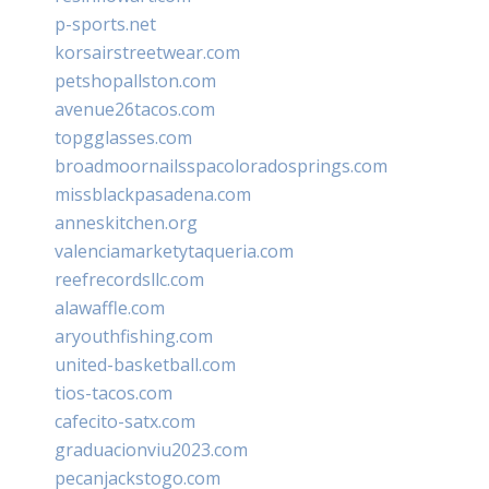
p-sports.net
korsairstreetwear.com
petshopallston.com
avenue26tacos.com
topgglasses.com
broadmoornailsspacoloradosprings.com
missblackpasadena.com
anneskitchen.org
valenciamarketytaqueria.com
reefrecordsllc.com
alawaffle.com
aryouthfishing.com
united-basketball.com
tios-tacos.com
cafecito-satx.com
graduacionviu2023.com
pecanjackstogo.com