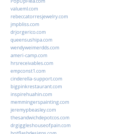
PopUpFlea.com
valueml.com
rebeccatorresjewelry.com
jmpbliss.com
drjorgerico.com
queensushipa.com
wendyweimerdds.com
ameri-camp.com
hrsreceivables.com
empconst1.com
cinderella-support.com
bigpinkrestaurant.com
inspirehuahin.com
memmingerspainting.com
jeremypbeasley.com
thesandwichdepotcos.com
drgiggleshouseofpain.com
hotflashdesigns.com