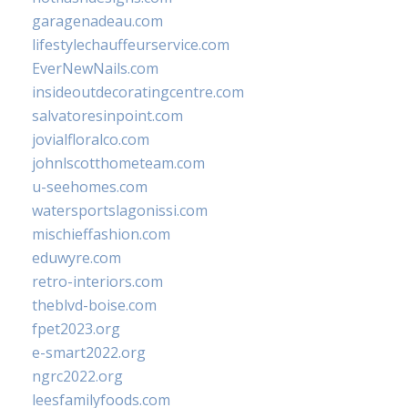
garagenadeau.com
lifestylechauffeurservice.com
EverNewNails.com
insideoutdecoratingcentre.com
salvatoresinpoint.com
jovialfloralco.com
johnlscotthometeam.com
u-seehomes.com
watersportslagonissi.com
mischieffashion.com
eduwyre.com
retro-interiors.com
theblvd-boise.com
fpet2023.org
e-smart2022.org
ngrc2022.org
leesfamilyfoods.com