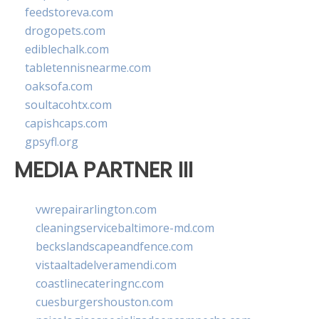
feedstoreva.com
drogopets.com
ediblechalk.com
tabletennisnearme.com
oaksofa.com
soultacohtx.com
capishcaps.com
gpsyfl.org
MEDIA PARTNER III
vwrepairarlington.com
cleaningservicebaltimore-md.com
beckslandscapeandfence.com
vistaaltadelveramendi.com
coastlinecateringnc.com
cuesburgershouston.com