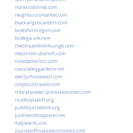
norwoodinnwi.com
neighboursmarket.com
blackanguscareers.com
bolesfororegon.com
bodega-ole.com
thestreamlinerlounge.com
mestrinorubanofc.com
novelatherton.com
nassvalleygardens.net
electjohnstewart.com
omptourtravels.com
tribratanews-polreskebumen.com
rsudbayuasih.org
publikjurnalistik.org
juneteenthapparel.net
italywarm.com
journaloffinanceeconomics.com