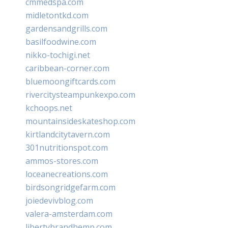
cmmedspa.com
midletontkd.com
gardensandgrills.com
basilfoodwine.com
nikko-tochigi.net
caribbean-corner.com
bluemoongiftcards.com
rivercitysteampunkexpo.com
kchoops.net
mountainsideskateshop.com
kirtlandcitytavern.com
301nutritionspot.com
ammos-stores.com
loceanecreations.com
birdsongridgefarm.com
joiedevivblog.com
valera-amsterdam.com
libertybrandhemp.com