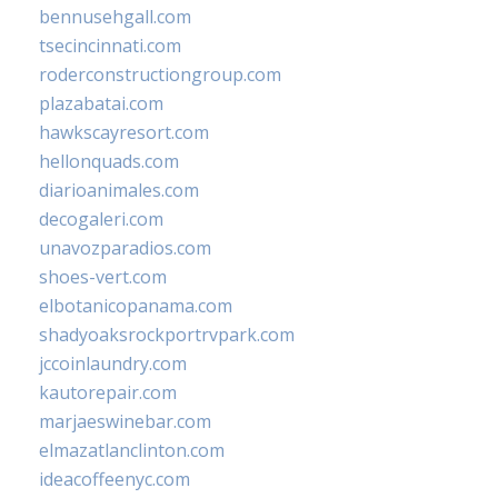
bennusehgall.com
tsecincinnati.com
roderconstructiongroup.com
plazabatai.com
hawkscayresort.com
hellonquads.com
diarioanimales.com
decogaleri.com
unavozparadios.com
shoes-vert.com
elbotanicopanama.com
shadyoaksrockportrvpark.com
jccoinlaundry.com
kautorepair.com
marjaeswinebar.com
elmazatlanclinton.com
ideacoffeenyc.com