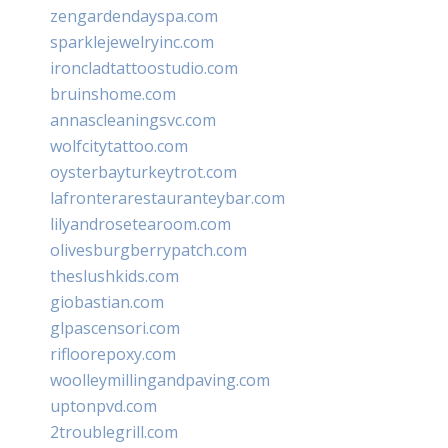
zengardendayspa.com
sparklejewelryinc.com
ironcladtattoostudio.com
bruinshome.com
annascleaningsvc.com
wolfcitytattoo.com
oysterbayturkeytrot.com
lafronterarestauranteybar.com
lilyandrosetearoom.com
olivesburgberrypatch.com
theslushkids.com
giobastian.com
glpascensori.com
rifloorepoxy.com
woolleymillingandpaving.com
uptonpvd.com
2troublegrill.com