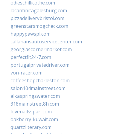
odieschillicothe.com
lacantinitagalesburg.com
pizzadeliverybristol.com
greenstarsmogcheck.com
happypawspl.com
callahansautoservicecenter.com
georgiascornermarket.com
perfectfit24-7.com
portugalprivatedriver.com
von-racer.com
coffeeshopcharleston.com
salon104mainstreet.com
alkaspringswater.com
318mainstreet8h.com
lovenailsspari.com
oakberry-kuwait.com
quartzliterary.com