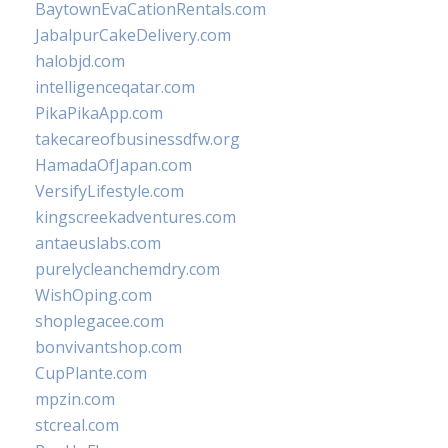
BaytownEvaCationRentals.com
JabalpurCakeDelivery.com
halobjd.com
intelligenceqatar.com
PikaPikaApp.com
takecareofbusinessdfw.org
HamadaOfJapan.com
VersifyLifestyle.com
kingscreekadventures.com
antaeuslabs.com
purelycleanchemdry.com
WishOping.com
shoplegacee.com
bonvivantshop.com
CupPlante.com
mpzin.com
stcreal.com