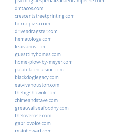
psicologiaespecializadaencampeche.com
dmtacos.com
crescentstreetprinting.com
hornopizza.com
driveadragster.com
hematologa.com
lizaivanov.com
guesttinyhomes.com
home-plow-by-meyer.com
palatelatincuisine.com
blackdoglegacy.com
eatvivahouston.com
thebigshowok.com
chimeandstave.com
greatwallseafoodny.com
theloverose.com
gabriovoice.com
resinflowart.com