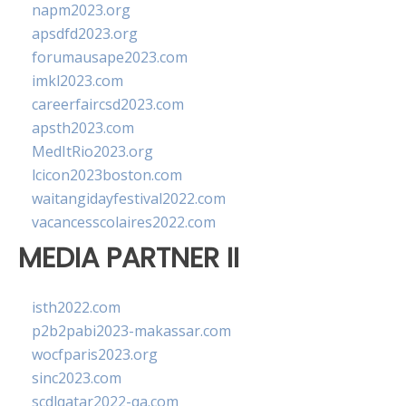
napm2023.org
apsdfd2023.org
forumausape2023.com
imkl2023.com
careerfaircsd2023.com
apsth2023.com
MedItRio2023.org
lcicon2023boston.com
waitangidayfestival2022.com
vacancesscolaires2022.com
MEDIA PARTNER II
isth2022.com
p2b2pabi2023-makassar.com
wocfparis2023.org
sinc2023.com
scdlqatar2022-qa.com