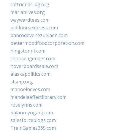
catfriends-bg.org
marianlives.org
waywardtees.com
pidfloorsexpress.com
bancodevenezuelaen.com
bettermoodfoodcorporation.com
hingstonnt.com
chooseagender.com
hoverboardssale.com
alaskapolitics.com
stsmp.org
manoelneves.com
mandelaeffectlibrary.com
roselynns.com
balanceyoganj.com
salesforceblogs.com
TrainGames365.com