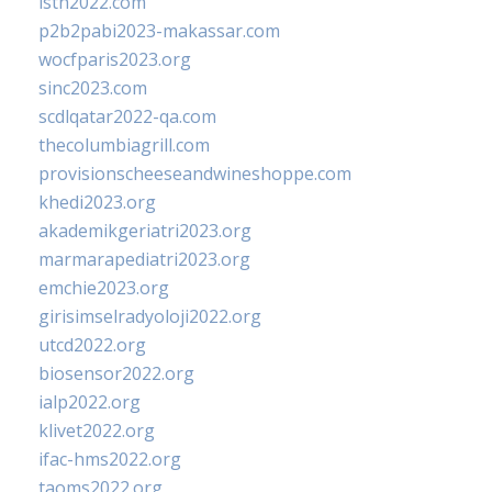
isth2022.com
p2b2pabi2023-makassar.com
wocfparis2023.org
sinc2023.com
scdlqatar2022-qa.com
thecolumbiagrill.com
provisionscheeseandwineshoppe.com
khedi2023.org
akademikgeriatri2023.org
marmarapediatri2023.org
emchie2023.org
girisimselradyoloji2022.org
utcd2022.org
biosensor2022.org
ialp2022.org
klivet2022.org
ifac-hms2022.org
taoms2022.org