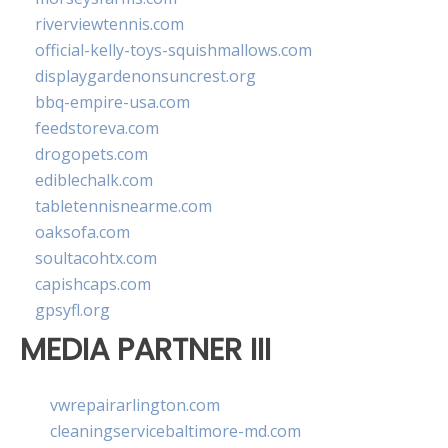
riverviewtennis.com
official-kelly-toys-squishmallows.com
displaygardenonsuncrest.org
bbq-empire-usa.com
feedstoreva.com
drogopets.com
ediblechalk.com
tabletennisnearme.com
oaksofa.com
soultacohtx.com
capishcaps.com
gpsyfl.org
MEDIA PARTNER III
vwrepairarlington.com
cleaningservicebaltimore-md.com