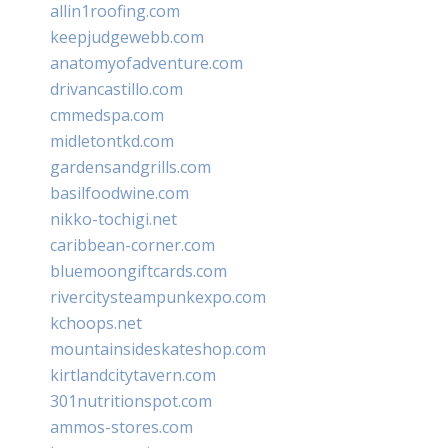
allin1roofing.com
keepjudgewebb.com
anatomyofadventure.com
drivancastillo.com
cmmedspa.com
midletontkd.com
gardensandgrills.com
basilfoodwine.com
nikko-tochigi.net
caribbean-corner.com
bluemoongiftcards.com
rivercitysteampunkexpo.com
kchoops.net
mountainsideskateshop.com
kirtlandcitytavern.com
301nutritionspot.com
ammos-stores.com