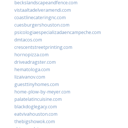
beckslandscapeandfence.com
vistaaltadelveramendi.com
coastlinecateringnc.com
cuesburgershouston.com
psicologiaespecializadaencampeche.com
dmtacos.com
crescentstreetprinting.com
hornopizza.com
driveadragster.com
hematologa.com
lizaivanov.com
guesttinyhomes.com
home-plow-by-meyer.com
palatelatincuisine.com
blackdoglegacy.com
eatvivahouston.com
thebigshowok.com