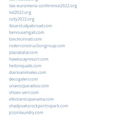
iias-euromena-conference2022.org
ivd2022.org
csity2022.org
ibsarstudyabroad.com
bennusehgall.com
tsecincinnati.com
roderconstructiongroup.com
plazabatai.com
hawkscayresort.com
hellonquads.com
diarioanimales.com
decogaleri.com
unavozparadios.com
shoes-vert.com
elbotanicopanama.com
shadyoaksrockportrvpark.com
jccoinlaundry.com