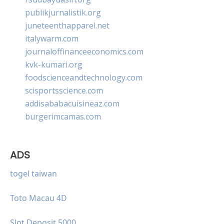
publikjurnalistik.org
juneteenthapparel.net
italywarm.com
journaloffinanceeconomics.com
kvk-kumari.org
foodscienceandtechnology.com
scisportsscience.com
addisababacuisineaz.com
burgerimcamas.com
ADS
togel taiwan
Toto Macau 4D
Slot Deposit 5000