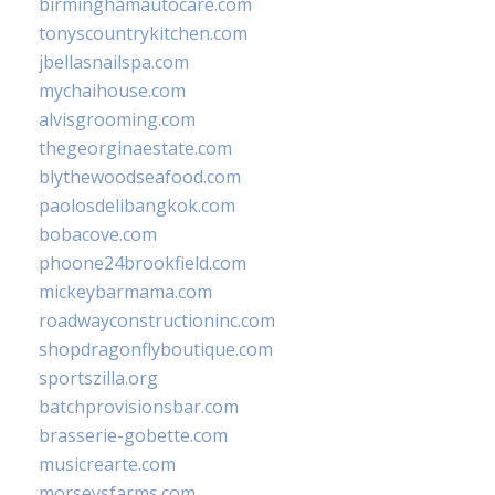
birminghamautocare.com
tonyscountrykitchen.com
jbellasnailspa.com
mychaihouse.com
alvisgrooming.com
thegeorginaestate.com
blythewoodseafood.com
paolosdelibangkok.com
bobacove.com
phoone24brookfield.com
mickeybarmama.com
roadwayconstructioninc.com
shopdragonflyboutique.com
sportszilla.org
batchprovisionsbar.com
brasserie-gobette.com
musicrearte.com
morseysfarms.com