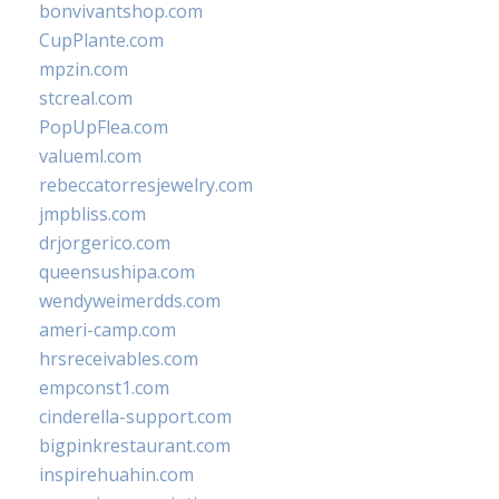
bonvivantshop.com
CupPlante.com
mpzin.com
stcreal.com
PopUpFlea.com
valueml.com
rebeccatorresjewelry.com
jmpbliss.com
drjorgerico.com
queensushipa.com
wendyweimerdds.com
ameri-camp.com
hrsreceivables.com
empconst1.com
cinderella-support.com
bigpinkrestaurant.com
inspirehuahin.com