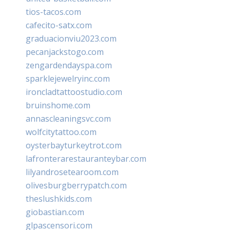
tios-tacos.com
cafecito-satx.com
graduacionviu2023.com
pecanjackstogo.com
zengardendayspa.com
sparklejewelryinc.com
ironcladtattoostudio.com
bruinshome.com
annascleaningsvc.com
wolfcitytattoo.com
oysterbayturkeytrot.com
lafronterarestauranteybar.com
lilyandrosetearoom.com
olivesburgberrypatch.com
theslushkids.com
giobastian.com
glpascensori.com