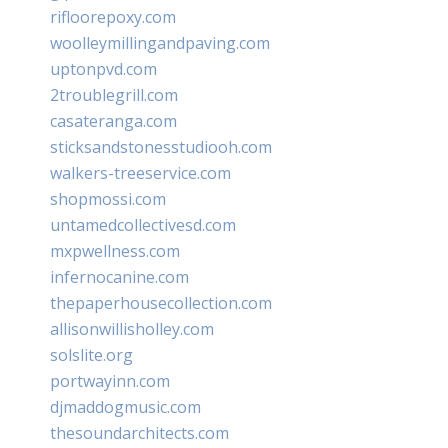
rifloorepoxy.com
woolleymillingandpaving.com
uptonpvd.com
2troublegrill.com
casateranga.com
sticksandstonesstudiooh.com
walkers-treeservice.com
shopmossi.com
untamedcollectivesd.com
mxpwellness.com
infernocanine.com
thepaperhousecollection.com
allisonwillisholley.com
solslite.org
portwayinn.com
djmaddogmusic.com
thesoundarchitects.com