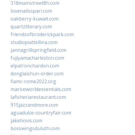
318mainstreet8h.com
lovenailsspari.com
oakberry-kuwait.com
quartzliterary.com
friendsofbroderickpark.com
studiopiattellina.com
jannagrillspringfield.com
fujiyamacharleston.com
elpatronchardon.com
donglaishun-order.com
fiamc-rome2022.org
mariceworldessentials.com
lafisheriarestaurant.com
915jazzandmore.com
aguadulce-countryfair.com
jakehovis.com
bosswingsduluth.com