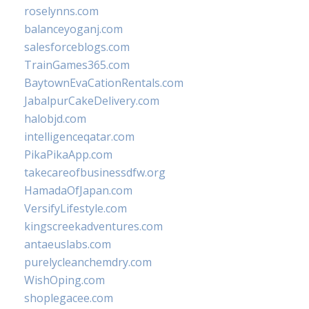
roselynns.com
balanceyoganj.com
salesforceblogs.com
TrainGames365.com
BaytownEvaCationRentals.com
JabalpurCakeDelivery.com
halobjd.com
intelligenceqatar.com
PikaPikaApp.com
takecareofbusinessdfw.org
HamadaOfJapan.com
VersifyLifestyle.com
kingscreekadventures.com
antaeuslabs.com
purelycleanchemdry.com
WishOping.com
shoplegacee.com