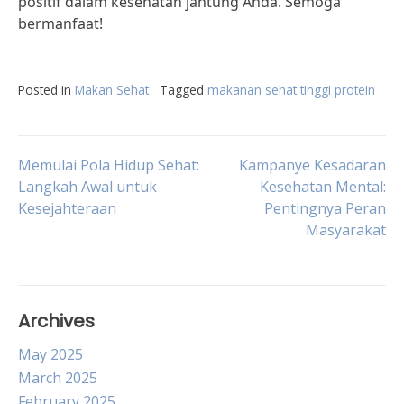
positif dalam kesehatan jantung Anda. Semoga
bermanfaat!
Posted in
Makan Sehat
Tagged
makanan sehat tinggi protein
Post
Memulai Pola Hidup Sehat:
Kampanye Kesadaran
Langkah Awal untuk
Kesehatan Mental:
Kesejahteraan
Pentingnya Peran
navigation
Masyarakat
Archives
May 2025
March 2025
February 2025