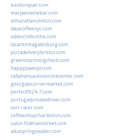
kautorepair.com
marjaeswinebar.com
elmazatlanclinton.com
ideacoffeenyc.com
odieschillicothe.com
lacantinitagalesburg.com
pizzadeliverybristol.com
greenstarsmogcheck.com
happypawspl.com
callahansautoservicecenter.com
georgiascornermarket.com
perfectfit24-7.com
portugalprivatedriver.com
von-racer.com
coffeeshopcharleston.com
salon104mainstreet.com
alkaspringswater.com