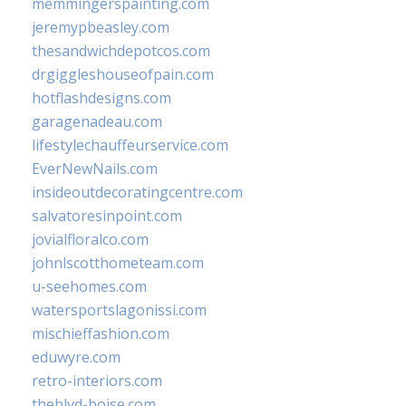
memmingerspainting.com
jeremypbeasley.com
thesandwichdepotcos.com
drgiggleshouseofpain.com
hotflashdesigns.com
garagenadeau.com
lifestylechauffeurservice.com
EverNewNails.com
insideoutdecoratingcentre.com
salvatoresinpoint.com
jovialfloralco.com
johnlscotthometeam.com
u-seehomes.com
watersportslagonissi.com
mischieffashion.com
eduwyre.com
retro-interiors.com
theblvd-boise.com