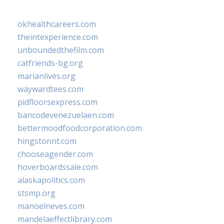
okhealthcareers.com
theintexperience.com
unboundedthefilm.com
catfriends-bg.org
marianlives.org
waywardtees.com
pidfloorsexpress.com
bancodevenezuelaen.com
bettermoodfoodcorporation.com
hingstonnt.com
chooseagender.com
hoverboardssale.com
alaskapolitics.com
stsmp.org
manoelneves.com
mandelaeffectlibrary.com