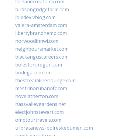
loceanecreations.com
birdsongridgefarm.com
joiedevivblog.com
valera-amsterdam.com
libertybrandhemp.com
norwoodinnwi.com
neighboursmarket.com
blackanguscareers.com
bolesfororegon.com
bodega-ole.com
thestreamlinerlounge.com
mestrinorubanofc.com
novelatherton.com
nassvalleygardens.net
electjohnstewart.com
omptourtravels.com
tribratanews-polreskebumen.com
rsudbayuasih.org