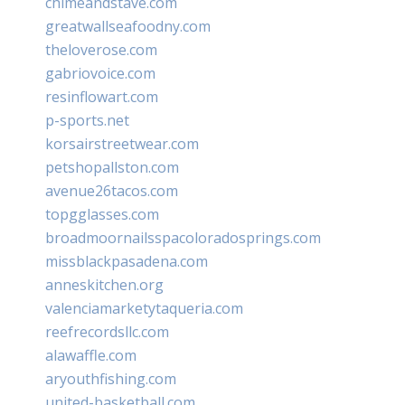
chimeandstave.com
greatwallseafoodny.com
theloverose.com
gabriovoice.com
resinflowart.com
p-sports.net
korsairstreetwear.com
petshopallston.com
avenue26tacos.com
topgglasses.com
broadmoornailsspacoloradosprings.com
missblackpasadena.com
anneskitchen.org
valenciamarketytaqueria.com
reefrecordsllc.com
alawaffle.com
aryouthfishing.com
united-basketball.com