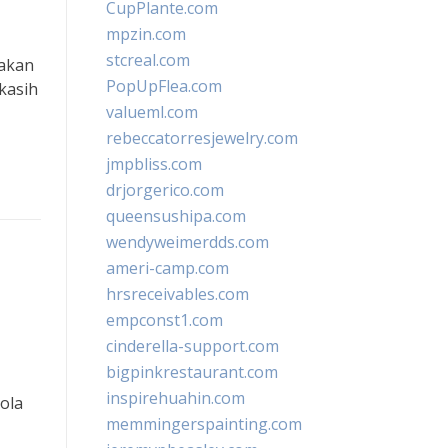
CupPlante.com
mpzin.com
stcreal.com
makan
PopUpFlea.com
kasih
valueml.com
rebeccatorresjewelry.com
jmpbliss.com
drjorgerico.com
queensushipa.com
wendyweimerdds.com
ameri-camp.com
hrsreceivables.com
empconst1.com
cinderella-support.com
bigpinkrestaurant.com
inspirehuahin.com
pola
memmingerspainting.com