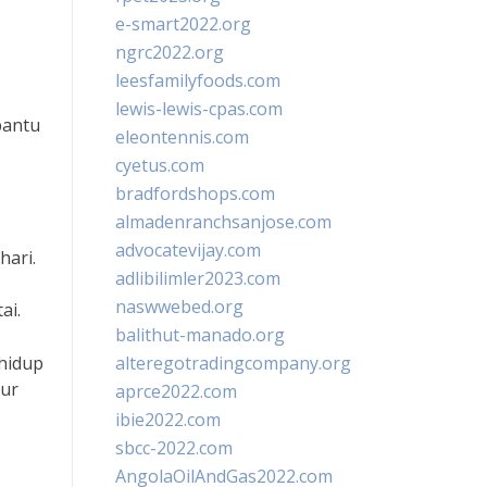
e-smart2022.org
ngrc2022.org
leesfamilyfoods.com
lewis-lewis-cpas.com
bantu
eleontennis.com
cyetus.com
bradfordshops.com
almadenranchsanjose.com
advocatevijay.com
hari.
adlibilimler2023.com
naswwebed.org
ai.
balithut-manado.org
 hidup
alteregotradingcompany.org
tur
aprce2022.com
ibie2022.com
sbcc-2022.com
AngolaOilAndGas2022.com