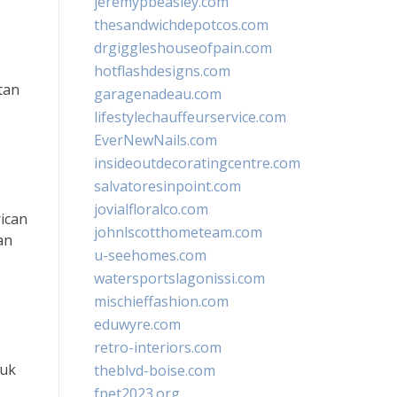
jeremypbeasley.com
thesandwichdepotcos.com
drgiggleshouseofpain.com
hotflashdesigns.com
tan
garagenadeau.com
lifestylechauffeurservice.com
EverNewNails.com
insideoutdecoratingcentre.com
salvatoresinpoint.com
jovialfloralco.com
ican
johnlscotthometeam.com
an
u-seehomes.com
watersportslagonissi.com
mischieffashion.com
eduwyre.com
retro-interiors.com
tuk
theblvd-boise.com
fpet2023.org