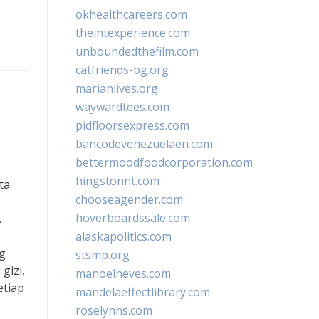
okhealthcareers.com
theintexperience.com
unboundedthefilm.com
catfriends-bg.org
marianlives.org
waywardtees.com
pidfloorsexpress.com
bancodevenezuelaen.com
bettermoodfoodcorporation.com
hingstonnt.com
ta
chooseagender.com
hoverboardssale.com
.
alaskapolitics.com
g
stsmp.org
gizi,
manoelneves.com
etiap
mandelaeffectlibrary.com
roselynns.com