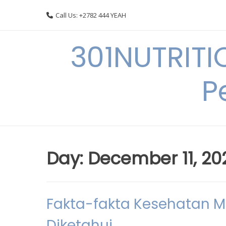
Skip
Call Us: +2782 444 YEAH
to
content
301NUTRITI
P
Day:
December 11, 20
Fakta-fakta Kesehatan Me
Diketahui