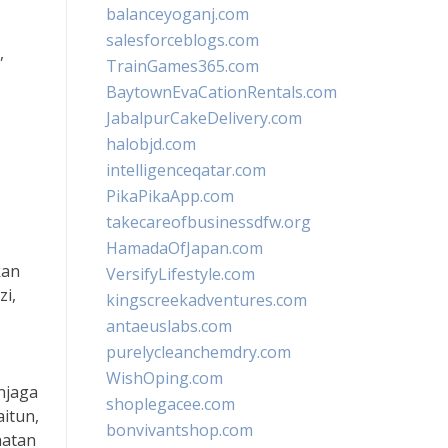
balanceyoganj.com
salesforceblogs.com
,
TrainGames365.com
BaytownEvaCationRentals.com
JabalpurCakeDelivery.com
halobjd.com
intelligenceqatar.com
PikaPikaApp.com
takecareofbusinessdfw.org
HamadaOfJapan.com
kan
VersifyLifestyle.com
zi,
kingscreekadventures.com
antaeuslabs.com
purelycleanchemdry.com
WishOping.com
njaga
shoplegacee.com
aitun,
bonvivantshop.com
hatan