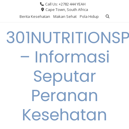
Skip
Call Us: +2782 444 YEAH
to
Cape Town, South Africa
content
Berita Kesehatan
Makan Sehat
Pola Hidup
301NUTRITIONS
– Informasi
Seputar
Peranan
Kesehatan