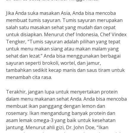
Jika Anda suka masakan Asia, Anda bisa mencoba
membuat tumis sayuran. Tumis sayuran merupakan
salah satu masakan sehat yang mudah dan cepat
untuk disiapkan. Menurut chef Indonesia, Chef Vindex
Tengker, “Tumis sayuran adalah pilihan yang tepat
untuk menu makan siang atau makan malam yang
sehat dan lezat.” Anda bisa menggunakan berbagai
sayuran seperti brokoli, wortel, dan jamur,
tambahkan sedikit kecap manis dan saus tiram untuk
menambah cita rasa.
Terakhir, jangan lupa untuk menyertakan protein
dalam menu makanan sehat Anda. Anda bisa mencoba
membuat ikan panggang dengan lemon dan
rosemary. Ikan mengandung banyak protein dan
asam lemak omega-3 yang baik untuk kesehatan
jantung. Menurut ahli gizi, Dr. John Doe, “Ikan