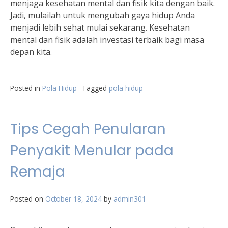
menjaga kesehatan mental dan fisik kita dengan baik.
Jadi, mulailah untuk mengubah gaya hidup Anda
menjadi lebih sehat mulai sekarang. Kesehatan
mental dan fisik adalah investasi terbaik bagi masa
depan kita.
Posted in
Pola Hidup
Tagged
pola hidup
Tips Cegah Penularan
Penyakit Menular pada
Remaja
Posted on
October 18, 2024
by
admin301