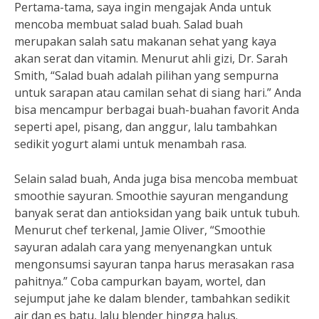
Pertama-tama, saya ingin mengajak Anda untuk
mencoba membuat salad buah. Salad buah
merupakan salah satu makanan sehat yang kaya
akan serat dan vitamin. Menurut ahli gizi, Dr. Sarah
Smith, “Salad buah adalah pilihan yang sempurna
untuk sarapan atau camilan sehat di siang hari.” Anda
bisa mencampur berbagai buah-buahan favorit Anda
seperti apel, pisang, dan anggur, lalu tambahkan
sedikit yogurt alami untuk menambah rasa.
Selain salad buah, Anda juga bisa mencoba membuat
smoothie sayuran. Smoothie sayuran mengandung
banyak serat dan antioksidan yang baik untuk tubuh.
Menurut chef terkenal, Jamie Oliver, “Smoothie
sayuran adalah cara yang menyenangkan untuk
mengonsumsi sayuran tanpa harus merasakan rasa
pahitnya.” Coba campurkan bayam, wortel, dan
sejumput jahe ke dalam blender, tambahkan sedikit
air dan es batu, lalu blender hingga halus.