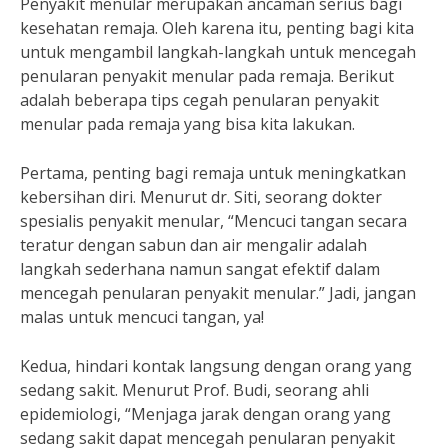
Penyakit menular merupakan ancaman serius bagi
kesehatan remaja. Oleh karena itu, penting bagi kita
untuk mengambil langkah-langkah untuk mencegah
penularan penyakit menular pada remaja. Berikut
adalah beberapa tips cegah penularan penyakit
menular pada remaja yang bisa kita lakukan.
Pertama, penting bagi remaja untuk meningkatkan
kebersihan diri. Menurut dr. Siti, seorang dokter
spesialis penyakit menular, “Mencuci tangan secara
teratur dengan sabun dan air mengalir adalah
langkah sederhana namun sangat efektif dalam
mencegah penularan penyakit menular.” Jadi, jangan
malas untuk mencuci tangan, ya!
Kedua, hindari kontak langsung dengan orang yang
sedang sakit. Menurut Prof. Budi, seorang ahli
epidemiologi, “Menjaga jarak dengan orang yang
sedang sakit dapat mencegah penularan penyakit