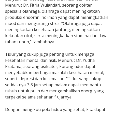
Menurut Dr. Fitria Wulandari, seorang dokter
spesialis olahraga, olahraga dapat meningkatkan
produksi endorfin, hormon yang dapat meningkatkan
mood dan mengurangi stres. “Olahraga juga dapat
meningkatkan kesehatan jantung, meningkatkan
kekuatan otot, serta meningkatkan stamina dan daya
tahan tubuh,” tambahnya.
Tidur yang cukup juga penting untuk menjaga
kesehatan mental dan fisik. Menurut Dr. Yudha
Pratama, seorang psikiater, kurang tidur dapat
menyebabkan berbagai masalah kesehatan mental,
seperti depresi dan kecemasan. “Tidur yang cukup
setidaknya 7-8 jam setiap malam dapat membantu
tubuh untuk pulih dan mengembalikan energi yang
terpakai selama seharian,” ujarnya.
Dengan mengikuti pola hidup yang sehat, kita dapat