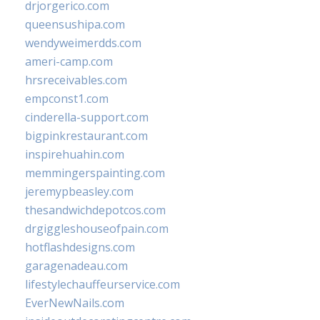
drjorgerico.com
queensushipa.com
wendyweimerdds.com
ameri-camp.com
hrsreceivables.com
empconst1.com
cinderella-support.com
bigpinkrestaurant.com
inspirehuahin.com
memmingerspainting.com
jeremypbeasley.com
thesandwichdepotcos.com
drgiggleshouseofpain.com
hotflashdesigns.com
garagenadeau.com
lifestylechauffeurservice.com
EverNewNails.com