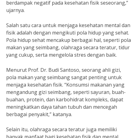
berdampak negatif pada kesehatan fisik seseorang,”
ujarnya.
Salah satu cara untuk menjaga kesehatan mental dan
fisik adalah dengan mengikuti pola hidup yang sehat.
Pola hidup sehat mencakup berbagai hal, seperti pola
makan yang seimbang, olahraga secara teratur, tidur
yang cukup, serta mengelola stres dengan baik.
Menurut Prof. Dr. Budi Santoso, seorang ahli gizi,
pola makan yang seimbang sangat penting untuk
menjaga kesehatan fisik. “Konsumsi makanan yang
mengandung gizi seimbang, seperti sayuran, buah-
buahan, protein, dan karbohidrat kompleks, dapat
meningkatkan daya tahan tubuh dan mencegah
berbagai penyakit,” katanya.
Selain itu, olahraga secara teratur juga memiliki
banyak manfaat bagi kesehatan fisik dan mental.