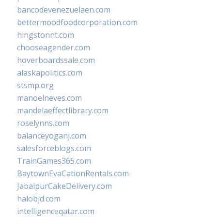
bancodevenezuelaen.com
bettermoodfoodcorporation.com
hingstonnt.com
chooseagender.com
hoverboardssale.com
alaskapolitics.com
stsmp.org
manoelneves.com
mandelaeffectlibrary.com
roselynns.com
balanceyoganj.com
salesforceblogs.com
TrainGames365.com
BaytownEvaCationRentals.com
JabalpurCakeDelivery.com
halobjd.com
intelligenceqatar.com