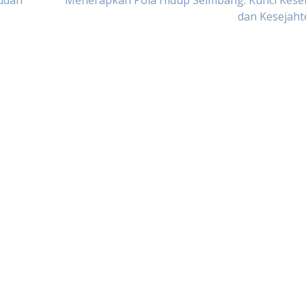
udah
Menerapkan Pola Hidup Seimbang: Kunci Kese
dan Kesejaht