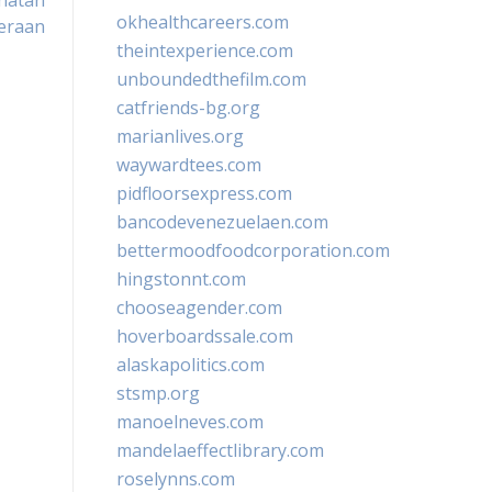
hatan
okhealthcareers.com
eraan
theintexperience.com
unboundedthefilm.com
catfriends-bg.org
marianlives.org
waywardtees.com
pidfloorsexpress.com
bancodevenezuelaen.com
bettermoodfoodcorporation.com
hingstonnt.com
chooseagender.com
hoverboardssale.com
alaskapolitics.com
stsmp.org
manoelneves.com
mandelaeffectlibrary.com
roselynns.com