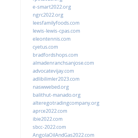
e-smart2022.org
ngrc2022.org
leesfamilyfoods.com
lewis-lewis-cpas.com
eleontennis.com
cyetus.com
bradfordshops.com
almadenranchsanjose.com
advocatevijay.com
adlibilimler2023.com
naswwebed.org
balithut-manado.org
alteregotradingcompany.org
aprce2022.com
ibie2022.com
sbcc-2022.com
AngolaOilAndGas2022.com