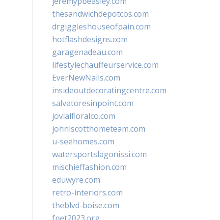
jeremypbeasley.com
thesandwichdepotcos.com
drgiggleshouseofpain.com
hotflashdesigns.com
garagenadeau.com
lifestylechauffeurservice.com
EverNewNails.com
insideoutdecoratingcentre.com
salvatoresinpoint.com
jovialfloralco.com
johnlscotthometeam.com
u-seehomes.com
watersportslagonissi.com
mischieffashion.com
eduwyre.com
retro-interiors.com
theblvd-boise.com
fpet2023.org