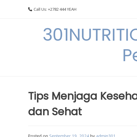
Skip
Call Us: +2782 444 YEAH
to
content
301NUTRITI
P
Tips Menjaga Keseha
dan Sehat
Posted on
September 19, 2024
by
admin301