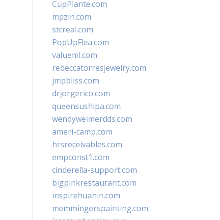
CupPlante.com
mpzin.com
stcreal.com
PopUpFlea.com
valueml.com
rebeccatorresjewelry.com
jmpbliss.com
drjorgerico.com
queensushipa.com
wendyweimerdds.com
ameri-camp.com
hrsreceivables.com
empconst1.com
cinderella-support.com
bigpinkrestaurant.com
inspirehuahin.com
memmingerspainting.com