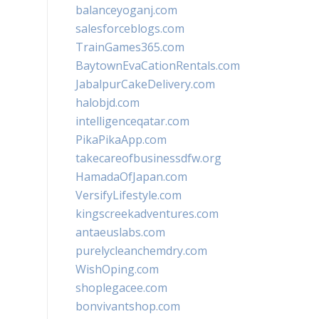
balanceyoganj.com
salesforceblogs.com
TrainGames365.com
BaytownEvaCationRentals.com
JabalpurCakeDelivery.com
halobjd.com
intelligenceqatar.com
PikaPikaApp.com
takecareofbusinessdfw.org
HamadaOfJapan.com
VersifyLifestyle.com
kingscreekadventures.com
antaeuslabs.com
purelycleanchemdry.com
WishOping.com
shoplegacee.com
bonvivantshop.com