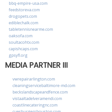
bbq-empire-usa.com
feedstoreva.com
drogopets.com
ediblechalk.com
tabletennisnearme.com
oaksofa.com
soultacohtx.com
capishcaps.com
gpsyfl.org
MEDIA PARTNER III
vwrepairarlington.com
cleaningservicebaltimore-md.com
beckslandscapeandfence.com
vistaaltadelveramendi.com
coastlinecateringnc.com
cuesburgershouston.com