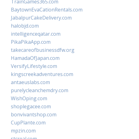
TrainGames365.com
BaytownEvaCationRentals.com
JabalpurCakeDelivery.com
halobjd.com
intelligenceqatar.com
PikaPikaApp.com
takecareofbusinessdfw.org
HamadaOfJapan.com
VersifyLifestyle.com
kingscreekadventures.com
antaeuslabs.com
purelycleanchemdry.com
WishOping.com
shoplegacee.com
bonvivantshop.com
CupPlante.com
mpzin.com
stcreal.com