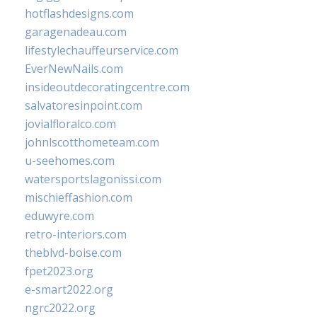
hotflashdesigns.com
garagenadeau.com
lifestylechauffeurservice.com
EverNewNails.com
insideoutdecoratingcentre.com
salvatoresinpoint.com
jovialfloralco.com
johnlscotthometeam.com
u-seehomes.com
watersportslagonissi.com
mischieffashion.com
eduwyre.com
retro-interiors.com
theblvd-boise.com
fpet2023.org
e-smart2022.org
ngrc2022.org