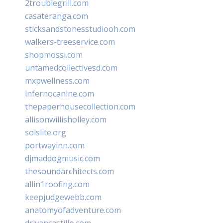
2troublegrill.com
casateranga.com
sticksandstonesstudiooh.com
walkers-treeservice.com
shopmossi.com
untamedcollectivesd.com
mxpwellness.com
infernocanine.com
thepaperhousecollection.com
allisonwillisholley.com
solslite.org
portwayinn.com
djmaddogmusic.com
thesoundarchitects.com
allin1roofing.com
keepjudgewebb.com
anatomyofadventure.com
drivancastillo.com