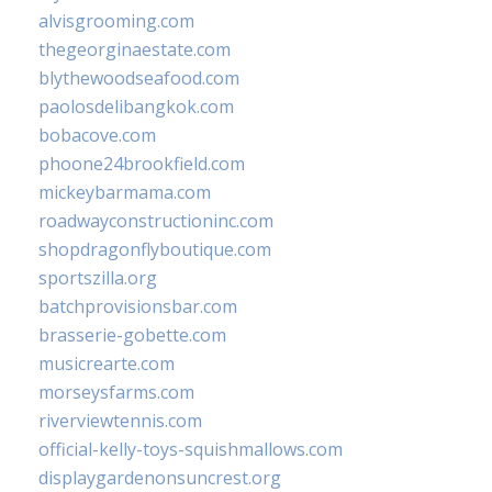
alvisgrooming.com
thegeorginaestate.com
blythewoodseafood.com
paolosdelibangkok.com
bobacove.com
phoone24brookfield.com
mickeybarmama.com
roadwayconstructioninc.com
shopdragonflyboutique.com
sportszilla.org
batchprovisionsbar.com
brasserie-gobette.com
musicrearte.com
morseysfarms.com
riverviewtennis.com
official-kelly-toys-squishmallows.com
displaygardenonsuncrest.org