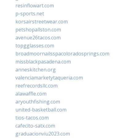
resinflowart.com
p-sports.net
korsairstreetwear.com
petshopallston.com
avenue26tacos.com
topgglasses.com
broadmoornailsspacoloradosprings.com
missblackpasadena.com
anneskitchen.org
valenciamarketytaqueria.com
reefrecordsllc.com
alawaffle.com
aryouthfishing.com
united-basketball.com
tios-tacos.com
cafecito-satx.com
graduacionviu2023.com