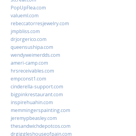
PopUpFlea.com
valueml.com
rebeccatorresjewelry.com
jmpbliss.com
drjorgerico.com
queensushipa.com
wendyweimerdds.com
ameri-camp.com
hrsreceivables.com
empconst1.com
cinderella-support.com
bigpinkrestaurant.com
inspirehuahin.com
memmingerspainting.com
jeremypbeasley.com
thesandwichdepotcos.com
drgiggleshouseofpain.com