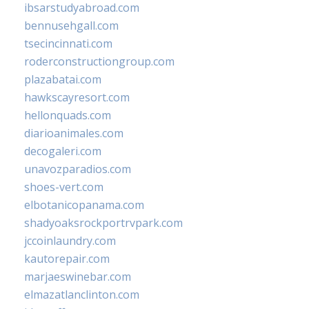
ibsarstudyabroad.com
bennusehgall.com
tsecincinnati.com
roderconstructiongroup.com
plazabatai.com
hawkscayresort.com
hellonquads.com
diarioanimales.com
decogaleri.com
unavozparadios.com
shoes-vert.com
elbotanicopanama.com
shadyoaksrockportrvpark.com
jccoinlaundry.com
kautorepair.com
marjaeswinebar.com
elmazatlanclinton.com