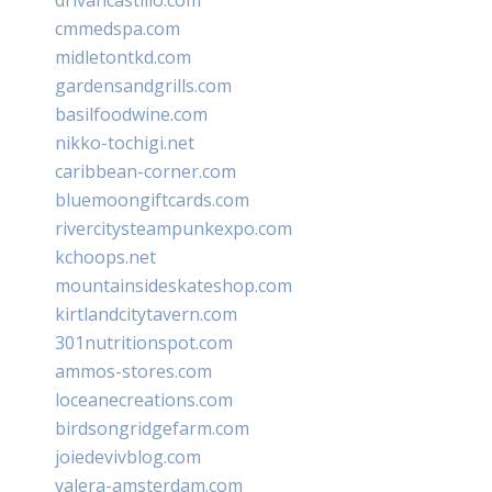
cmmedspa.com
midletontkd.com
gardensandgrills.com
basilfoodwine.com
nikko-tochigi.net
caribbean-corner.com
bluemoongiftcards.com
rivercitysteampunkexpo.com
kchoops.net
mountainsideskateshop.com
kirtlandcitytavern.com
301nutritionspot.com
ammos-stores.com
loceanecreations.com
birdsongridgefarm.com
joiedevivblog.com
valera-amsterdam.com