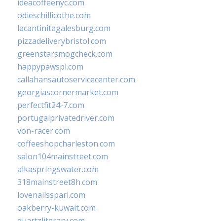
ideacoffeenyc.com
odieschillicothe.com
lacantinitagalesburg.com
pizzadeliverybristol.com
greenstarsmogcheck.com
happypawspl.com
callahansautoservicecenter.com
georgiascornermarket.com
perfectfit24-7.com
portugalprivatedriver.com
von-racer.com
coffeeshopcharleston.com
salon104mainstreet.com
alkaspringswater.com
318mainstreet8h.com
lovenailsspari.com
oakberry-kuwait.com
quartzliterary.com