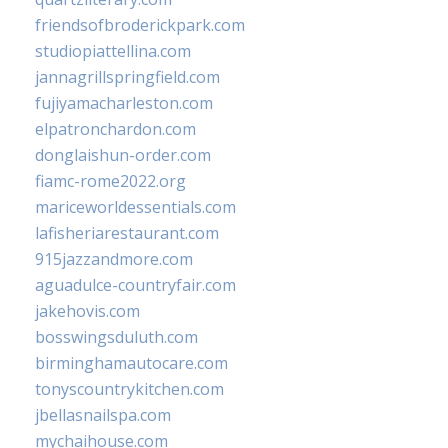
friendsofbroderickpark.com
studiopiattellina.com
jannagrillspringfield.com
fujiyamacharleston.com
elpatronchardon.com
donglaishun-order.com
fiamc-rome2022.org
mariceworldessentials.com
lafisheriarestaurant.com
915jazzandmore.com
aguadulce-countryfair.com
jakehovis.com
bosswingsduluth.com
birminghamautocare.com
tonyscountrykitchen.com
jbellasnailspa.com
mychaihouse.com