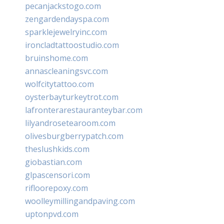
pecanjackstogo.com
zengardendayspa.com
sparklejewelryinc.com
ironcladtattoostudio.com
bruinshome.com
annascleaningsvc.com
wolfcitytattoo.com
oysterbayturkeytrot.com
lafronterarestauranteybar.com
lilyandrosetearoom.com
olivesburgberrypatch.com
theslushkids.com
giobastian.com
glpascensori.com
rifloorepoxy.com
woolleymillingandpaving.com
uptonpvd.com