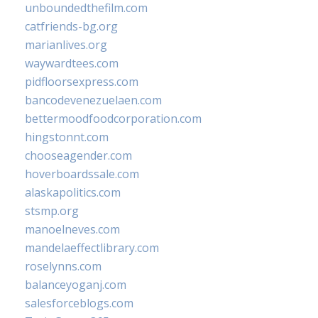
unboundedthefilm.com
catfriends-bg.org
marianlives.org
waywardtees.com
pidfloorsexpress.com
bancodevenezuelaen.com
bettermoodfoodcorporation.com
hingstonnt.com
chooseagender.com
hoverboardssale.com
alaskapolitics.com
stsmp.org
manoelneves.com
mandelaeffectlibrary.com
roselynns.com
balanceyoganj.com
salesforceblogs.com