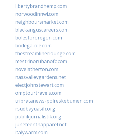
libertybrandhemp.com
norwoodinnwi.com
neighboursmarket.com
blackanguscareers.com
bolesfororegon.com
bodega-ole.com
thestreamlinerlounge.com
mestrinorubanofc.com
novelatherton.com
nassvalleygardens.net
electjohnstewart.com
omptourtravels.com
tribratanews-polreskebumen.com
rsudbayuasih.org
publikjurnalistik.org
juneteenthapparel.net
italywarm.com