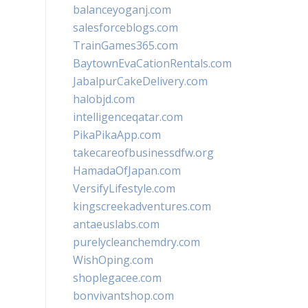
balanceyoganj.com
salesforceblogs.com
TrainGames365.com
BaytownEvaCationRentals.com
JabalpurCakeDelivery.com
halobjd.com
intelligenceqatar.com
PikaPikaApp.com
takecareofbusinessdfw.org
HamadaOfJapan.com
VersifyLifestyle.com
kingscreekadventures.com
antaeuslabs.com
purelycleanchemdry.com
WishOping.com
shoplegacee.com
bonvivantshop.com