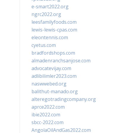
e-smart2022.org
ngrc2022.org
leesfamilyfoods.com
lewis-lewis-cpas.com
eleontennis.com
cyetus.com
bradfordshops.com
almadenranchsanjose.com
advocatevijay.com
adlibilimler2023.com
naswwebed.org
balithut-manado.org
alteregotradingcompany.org
aprce2022.com
ibie2022.com
sbcc-2022.com
AngolaOilAndGas2022.com