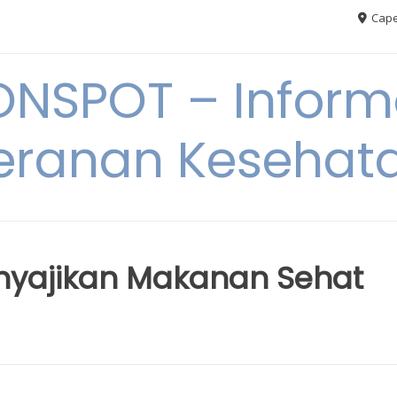
Cape
ONSPOT – Inform
eranan Kesehat
nyajikan Makanan Sehat