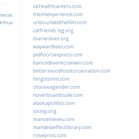
okhealthcareers.com
theintexperience.com
nesia:
 Semua
unboundedthefilm.com
catfriends-bg.org
marianlives.org
waywardtees.com
pidfloorsexpress.com
bancodevenezuelaen.com
bettermoodfoodcorporation.com
hingstonnt.com
chooseagender.com
hoverboardssale.com
alaskapolitics.com
stsmp.org
manoelneves.com
mandelaeffectlibrary.com
roselynns.com