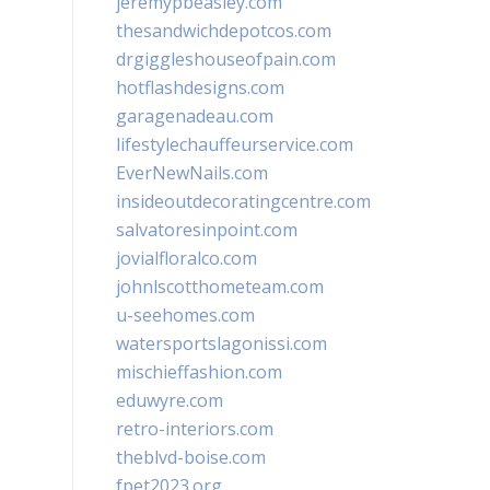
jeremypbeasley.com
thesandwichdepotcos.com
drgiggleshouseofpain.com
hotflashdesigns.com
garagenadeau.com
lifestylechauffeurservice.com
EverNewNails.com
insideoutdecoratingcentre.com
salvatoresinpoint.com
jovialfloralco.com
johnlscotthometeam.com
u-seehomes.com
watersportslagonissi.com
mischieffashion.com
eduwyre.com
retro-interiors.com
theblvd-boise.com
fpet2023.org