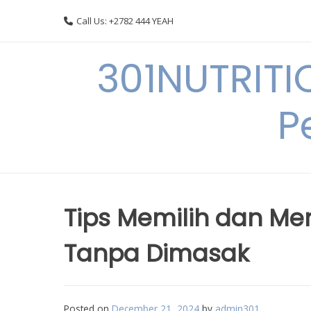
Skip
Call Us: +2782 444 YEAH
to
content
301NUTRITI
P
Tips Memilih dan Me
Tanpa Dimasak
Posted on
December 21, 2024
by
admin301