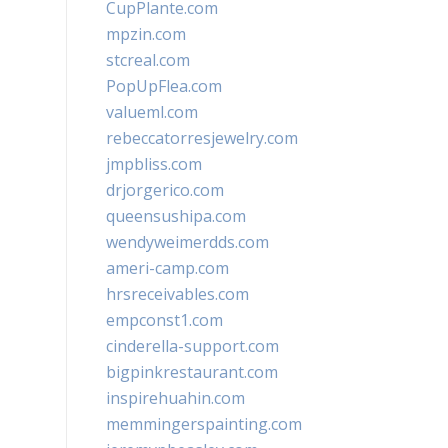
CupPlante.com
mpzin.com
stcreal.com
PopUpFlea.com
valueml.com
rebeccatorresjewelry.com
jmpbliss.com
drjorgerico.com
queensushipa.com
wendyweimerdds.com
ameri-camp.com
hrsreceivables.com
empconst1.com
cinderella-support.com
bigpinkrestaurant.com
inspirehuahin.com
memmingerspainting.com