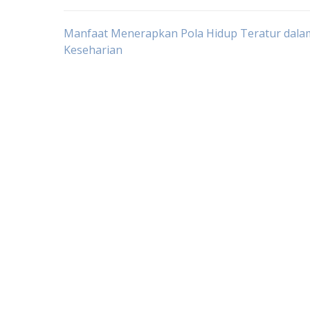
Post
Manfaat Menerapkan Pola Hidup Teratur dala
Keseharian
navigation