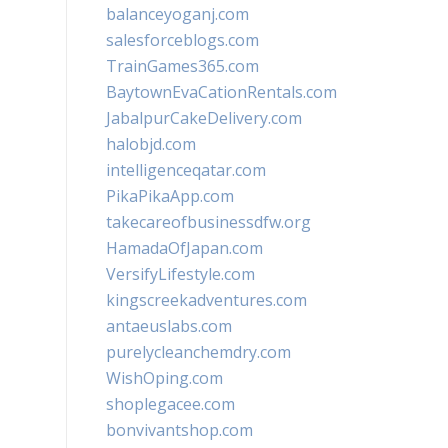
balanceyoganj.com
salesforceblogs.com
TrainGames365.com
BaytownEvaCationRentals.com
JabalpurCakeDelivery.com
halobjd.com
intelligenceqatar.com
PikaPikaApp.com
takecareofbusinessdfw.org
HamadaOfJapan.com
VersifyLifestyle.com
kingscreekadventures.com
antaeuslabs.com
purelycleanchemdry.com
WishOping.com
shoplegacee.com
bonvivantshop.com