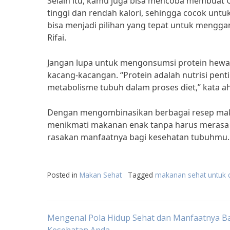
Selain itu, kamu juga bisa mencoba membuat 
tinggi dan rendah kalori, sehingga cocok unt
bisa menjadi pilihan yang tepat untuk mengga
Rifai.
Jangan lupa untuk mengonsumsi protein hewani
kacang-kacangan. “Protein adalah nutrisi p
metabolisme tubuh dalam proses diet,” kata ahli
Dengan mengombinasikan berbagai resep maka
menikmati makanan enak tanpa harus merasa b
rasakan manfaatnya bagi kesehatan tubuhmu.
Posted in
Makan Sehat
Tagged
makanan sehat untuk d
Post
Mengenal Pola Hidup Sehat dan Manfaatnya B