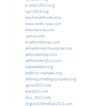
e-smart2022.org
ngrc2022.org
leesfamilyfoods.com
lewis-lewis-cpas.com
eleontennis.com
cyetus.com
bradfordshops.com
almadenranchsanjose.com
advocatevijay.com
adlibilimler2023.com
naswwebed.org
balithut-manado.org
alteregotradingcompany.org
aprce2022.com
ibie2022.com
sbcc-2022.com
AngolaOilAndGas2022.com