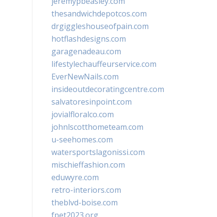
jeremypbeasley.com
thesandwichdepotcos.com
drgiggleshouseofpain.com
hotflashdesigns.com
garagenadeau.com
lifestylechauffeurservice.com
EverNewNails.com
insideoutdecoratingcentre.com
salvatoresinpoint.com
jovialfloralco.com
johnlscotthometeam.com
u-seehomes.com
watersportslagonissi.com
mischieffashion.com
eduwyre.com
retro-interiors.com
theblvd-boise.com
fpet2023.org