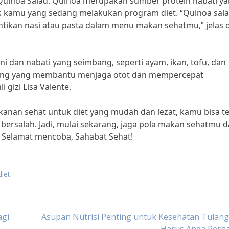
Quinoa Salad. Quinoa merupakan sumber protein nabati y
uk kamu yang sedang melakukan program diet. “Quinoa sal
ntikan nasi atau pasta dalam menu makan sehatmu,” jelas d
 dan nabati yang seimbang, seperti ayam, ikan, tofu, dan
enting yang membantu menjaga otot dan mempercepat
 gizi Lisa Valente.
nan sehat untuk diet yang mudah dan lezat, kamu bisa t
ersalah. Jadi, mulai sekarang, jaga pola makan sehatmu 
 Selamat mencoba, Sahabat Sehat!
iet
agi
Asupan Nutrisi Penting untuk Kesehatan Tulan