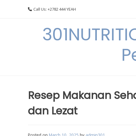
Skip
Call Us: +2782 444 YEAH
to
content
301NUTRITI
P
Resep Makanan Seha
dan Lezat
Posted on
March 10, 2025
by
admin301