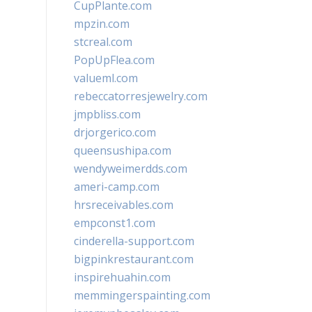
CupPlante.com
mpzin.com
stcreal.com
PopUpFlea.com
valueml.com
rebeccatorresjewelry.com
jmpbliss.com
drjorgerico.com
queensushipa.com
wendyweimerdds.com
ameri-camp.com
hrsreceivables.com
empconst1.com
cinderella-support.com
bigpinkrestaurant.com
inspirehuahin.com
memmingerspainting.com