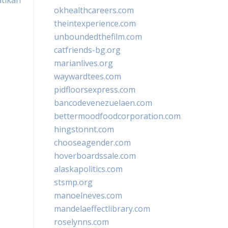
tikan
okhealthcareers.com
theintexperience.com
unboundedthefilm.com
catfriends-bg.org
marianlives.org
waywardtees.com
pidfloorsexpress.com
bancodevenezuelaen.com
bettermoodfoodcorporation.com
hingstonnt.com
chooseagender.com
hoverboardssale.com
alaskapolitics.com
stsmp.org
manoelneves.com
mandelaeffectlibrary.com
roselynns.com