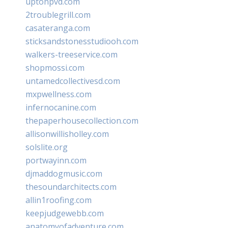
uptonpvd.com
2troublegrill.com
casateranga.com
sticksandstonesstudiooh.com
walkers-treeservice.com
shopmossi.com
untamedcollectivesd.com
mxpwellness.com
infernocanine.com
thepaperhousecollection.com
allisonwillisholley.com
solslite.org
portwayinn.com
djmaddogmusic.com
thesoundarchitects.com
allin1roofing.com
keepjudgewebb.com
anatomyofadventure.com