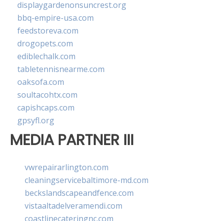
displaygardenonsuncrest.org
bbq-empire-usa.com
feedstoreva.com
drogopets.com
ediblechalk.com
tabletennisnearme.com
oaksofa.com
soultacohtx.com
capishcaps.com
gpsyfl.org
MEDIA PARTNER III
vwrepairarlington.com
cleaningservicebaltimore-md.com
beckslandscapeandfence.com
vistaaltadelveramendi.com
coastlinecateringnc.com