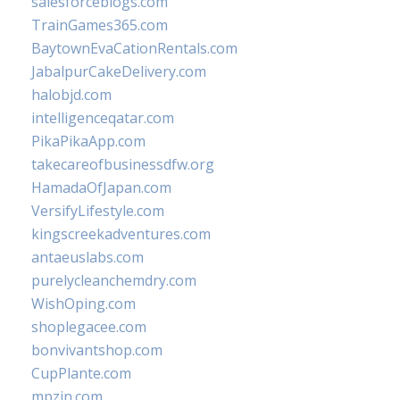
salesforceblogs.com
TrainGames365.com
BaytownEvaCationRentals.com
JabalpurCakeDelivery.com
halobjd.com
intelligenceqatar.com
PikaPikaApp.com
takecareofbusinessdfw.org
HamadaOfJapan.com
VersifyLifestyle.com
kingscreekadventures.com
antaeuslabs.com
purelycleanchemdry.com
WishOping.com
shoplegacee.com
bonvivantshop.com
CupPlante.com
mpzin.com