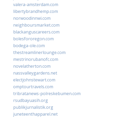
valera-amsterdam.com
libertybrandhemp.com
norwoodinnwi.com
neighboursmarket.com
blackanguscareers.com
bolesfororegon.com
bodega-ole.com
thestreamlinerlounge.com
mestrinorubanofc.com
novelatherton.com
nassvalleygardens.net
electjohnstewart.com
omptourtravels.com
tribratanews-polreskebumen.com
rsudbayuasih.org
publikjurnalistik.org
juneteenthapparel.net