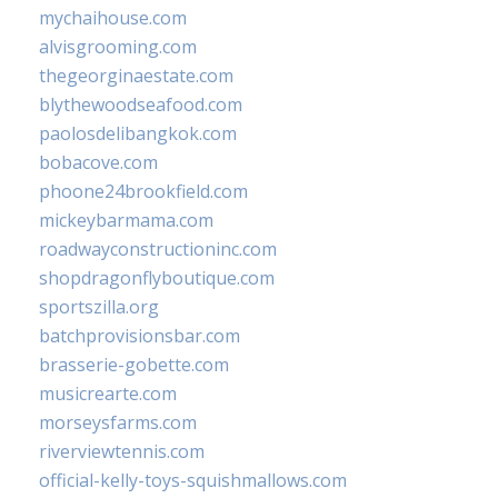
mychaihouse.com
alvisgrooming.com
thegeorginaestate.com
blythewoodseafood.com
paolosdelibangkok.com
bobacove.com
phoone24brookfield.com
mickeybarmama.com
roadwayconstructioninc.com
shopdragonflyboutique.com
sportszilla.org
batchprovisionsbar.com
brasserie-gobette.com
musicrearte.com
morseysfarms.com
riverviewtennis.com
official-kelly-toys-squishmallows.com