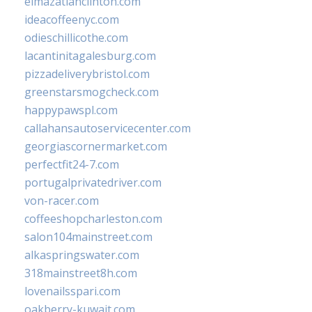
elmazatlanclinton.com
ideacoffeenyc.com
odieschillicothe.com
lacantinitagalesburg.com
pizzadeliverybristol.com
greenstarsmogcheck.com
happypawspl.com
callahansautoservicecenter.com
georgiascornermarket.com
perfectfit24-7.com
portugalprivatedriver.com
von-racer.com
coffeeshopcharleston.com
salon104mainstreet.com
alkaspringswater.com
318mainstreet8h.com
lovenailsspari.com
oakberry-kuwait.com