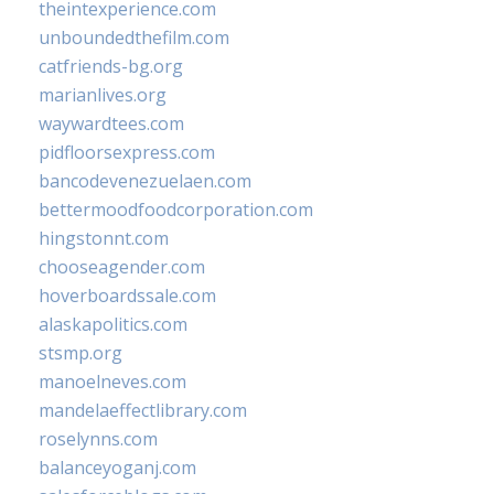
theintexperience.com
unboundedthefilm.com
catfriends-bg.org
marianlives.org
waywardtees.com
pidfloorsexpress.com
bancodevenezuelaen.com
bettermoodfoodcorporation.com
hingstonnt.com
chooseagender.com
hoverboardssale.com
alaskapolitics.com
stsmp.org
manoelneves.com
mandelaeffectlibrary.com
roselynns.com
balanceyoganj.com