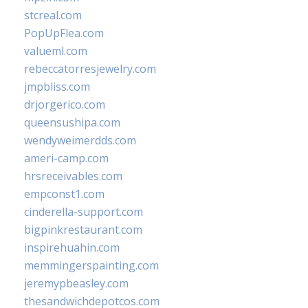
stcreal.com
PopUpFlea.com
valueml.com
rebeccatorresjewelry.com
jmpbliss.com
drjorgerico.com
queensushipa.com
wendyweimerdds.com
ameri-camp.com
hrsreceivables.com
empconst1.com
cinderella-support.com
bigpinkrestaurant.com
inspirehuahin.com
memmingerspainting.com
jeremypbeasley.com
thesandwichdepotcos.com