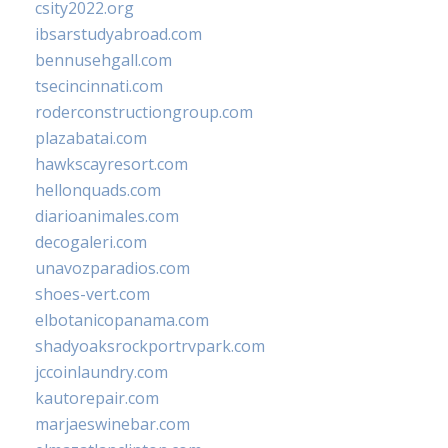
csity2022.org
ibsarstudyabroad.com
bennusehgall.com
tsecincinnati.com
roderconstructiongroup.com
plazabatai.com
hawkscayresort.com
hellonquads.com
diarioanimales.com
decogaleri.com
unavozparadios.com
shoes-vert.com
elbotanicopanama.com
shadyoaksrockportrvpark.com
jccoinlaundry.com
kautorepair.com
marjaeswinebar.com