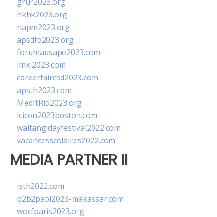
grur2023.org
hkhk2023.org
napm2023.org
apsdfd2023.org
forumausape2023.com
imkl2023.com
careerfaircsd2023.com
apsth2023.com
MedItRio2023.org
lcicon2023boston.com
waitangidayfestival2022.com
vacancesscolaires2022.com
MEDIA PARTNER II
isth2022.com
p2b2pabi2023-makassar.com
wocfparis2023.org