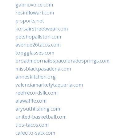
gabriovoice.com
resinflowart.com
p-sports.net
korsairstreetwear.com
petshopallston.com
avenue26tacos.com
topgglasses.com
broadmoornailsspacoloradosprings.com
missblackpasadena.com
anneskitchen.org
valenciamarketytaqueria.com
reefrecordsllc.com
alawaffle.com
aryouthfishing.com
united-basketball.com
tios-tacos.com
cafecito-satx.com