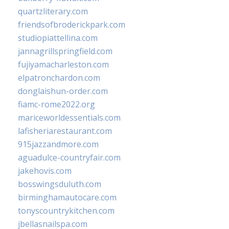
quartzliterary.com
friendsofbroderickpark.com
studiopiattellina.com
jannagrillspringfield.com
fujiyamacharleston.com
elpatronchardon.com
donglaishun-order.com
fiamc-rome2022.org
mariceworldessentials.com
lafisheriarestaurant.com
915jazzandmore.com
aguadulce-countryfair.com
jakehovis.com
bosswingsduluth.com
birminghamautocare.com
tonyscountrykitchen.com
jbellasnailspa.com