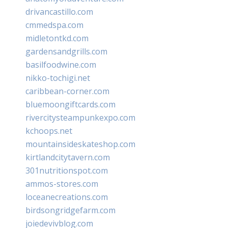
drivancastillo.com
cmmedspa.com
midletontkd.com
gardensandgrills.com
basilfoodwine.com
nikko-tochigi.net
caribbean-corner.com
bluemoongiftcards.com
rivercitysteampunkexpo.com
kchoops.net
mountainsideskateshop.com
kirtlandcitytavern.com
301nutritionspot.com
ammos-stores.com
loceanecreations.com
birdsongridgefarm.com
joiedevivblog.com