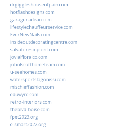
drgiggleshouseofpain.com
hotflashdesigns.com
garagenadeau.com
lifestylechauffeurservice.com
EverNewNails.com
insideoutdecoratingcentre.com
salvatoresinpoint.com
jovialfloralco.com
johnlscotthometeam.com
u-seehomes.com
watersportslagonissi.com
mischieffashion.com
eduwyre.com
retro-interiors.com
theblvd-boise.com
fpet2023.org
e-smart2022.org