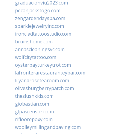
graduacionviu2023.com
pecanjackstogo.com
zengardendayspa.com
sparklejewelryinc.com
ironcladtattoostudio.com
bruinshome.com
annascleaningsvc.com
wolfcitytattoo.com
oysterbayturkeytrot.com
lafronterarestauranteybar.com
lilyandrosetearoom.com
olivesburgberrypatch.com
theslushkids.com
giobastian.com
glpascensori.com
rifloorepoxy.com
woolleymillingandpaving.com