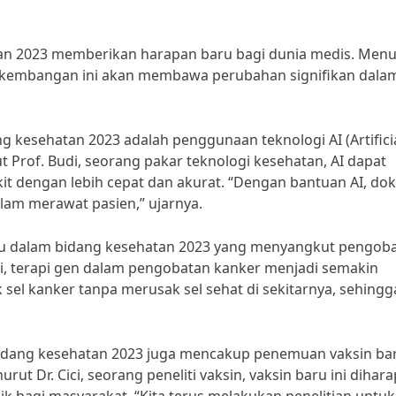
n 2023 memberikan harapan baru bagi dunia medis. Menu
perkembangan ini akan membawa perubahan signifikan dala
 kesehatan 2023 adalah penggunaan teknologi AI (Artifici
t Prof. Budi, seorang pakar teknologi kesehatan, AI dapat
 dengan lebih cepat dan akurat. “Dengan bantuan AI, dok
lam merawat pasien,” ujarnya.
aru dalam bidang kesehatan 2023 yang menyangkut pengob
ogi, terapi gen dalam pengobatan kanker menjadi semakin
 sel kanker tanpa merusak sel sehat di sekitarnya, sehingg
bidang kesehatan 2023 juga mencakup penemuan vaksin ba
t Dr. Cici, seorang peneliti vaksin, vaksin baru ini dihar