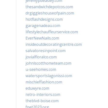
jeremypbeasley.com
thesandwichdepotcos.com
drgiggleshouseofpain.com
hotflashdesigns.com
garagenadeau.com
lifestylechauffeurservice.com
EverNewNails.com
insideoutdecoratingcentre.com
salvatoresinpoint.com
jovialfloralco.com
johnlscotthometeam.com
u-seehomes.com
watersportslagonissi.com
mischieffashion.com
eduwyre.com
retro-interiors.com
theblvd-boise.com
fpet2023.org