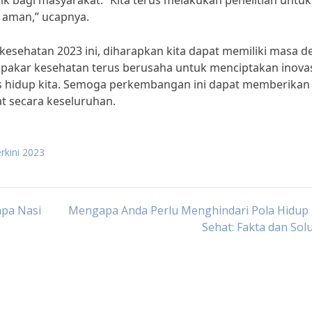
k bagi masyarakat. “Kita terus melakukan penelitian untuk
 aman,” ucapnya.
sehatan 2023 ini, diharapkan kita dapat memiliki masa d
an pakar kesehatan terus berusaha untuk menciptakan inovas
as hidup kita. Semoga perkembangan ini dapat memberikan
t secara keseluruhan.
erkini 2023
npa Nasi
Mengapa Anda Perlu Menghindari Pola Hidup 
Sehat: Fakta dan Sol