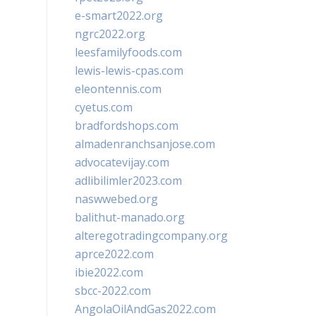
e-smart2022.org
ngrc2022.org
leesfamilyfoods.com
lewis-lewis-cpas.com
eleontennis.com
cyetus.com
bradfordshops.com
almadenranchsanjose.com
advocatevijay.com
adlibilimler2023.com
naswwebed.org
balithut-manado.org
alteregotradingcompany.org
aprce2022.com
ibie2022.com
sbcc-2022.com
AngolaOilAndGas2022.com