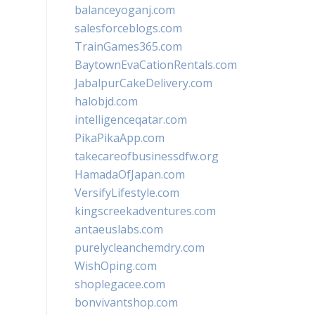
balanceyoganj.com
salesforceblogs.com
TrainGames365.com
BaytownEvaCationRentals.com
JabalpurCakeDelivery.com
halobjd.com
intelligenceqatar.com
PikaPikaApp.com
takecareofbusinessdfw.org
HamadaOfJapan.com
VersifyLifestyle.com
kingscreekadventures.com
antaeuslabs.com
purelycleanchemdry.com
WishOping.com
shoplegacee.com
bonvivantshop.com