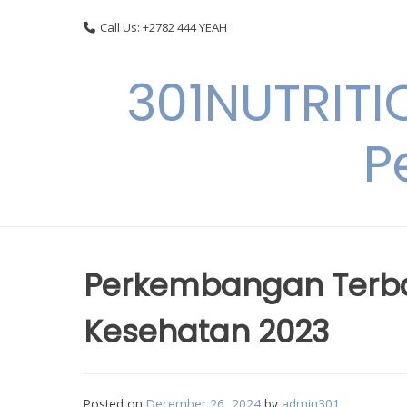
Skip
Call Us: +2782 444 YEAH
to
content
301NUTRITI
P
Perkembangan Terb
Kesehatan 2023
Posted on
December 26, 2024
by
admin301