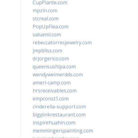
CupPlante.com
mpzin.com
stcreal.com
PopUpFlea.com
valueml.com
rebeccatorresjewelry.com
jmpbliss.com
drjorgerico.com
queensushipa.com
wendyweimerdds.com
ameri-camp.com
hrsreceivables.com
empconst1.com
cinderella-support.com
bigpinkrestaurant.com
inspirehuahin.com
memmingerspainting.com