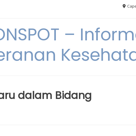
Cape
ONSPOT – Inform
eranan Kesehat
aru dalam Bidang