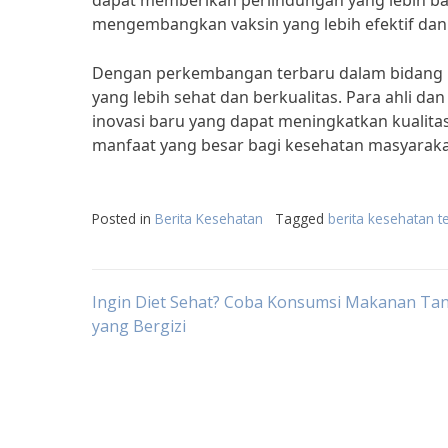
dapat memberikan perlindungan yang lebih bai
mengembangkan vaksin yang lebih efektif dan
Dengan perkembangan terbaru dalam bidang ke
yang lebih sehat dan berkualitas. Para ahli d
inovasi baru yang dapat meningkatkan kualit
manfaat yang besar bagi kesehatan masyaraka
Posted in
Berita Kesehatan
Tagged
berita kesehatan t
Post
Ingin Diet Sehat? Coba Konsumsi Makanan Ta
yang Bergizi
navigation