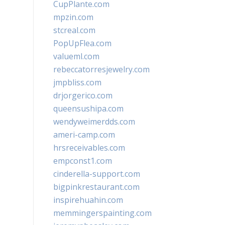
CupPlante.com
mpzin.com
stcreal.com
PopUpFlea.com
valueml.com
rebeccatorresjewelry.com
jmpbliss.com
drjorgerico.com
queensushipa.com
wendyweimerdds.com
ameri-camp.com
hrsreceivables.com
empconst1.com
cinderella-support.com
bigpinkrestaurant.com
inspirehuahin.com
memmingerspainting.com