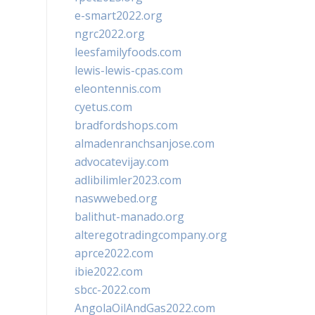
e-smart2022.org
ngrc2022.org
leesfamilyfoods.com
lewis-lewis-cpas.com
eleontennis.com
cyetus.com
bradfordshops.com
almadenranchsanjose.com
advocatevijay.com
adlibilimler2023.com
naswwebed.org
balithut-manado.org
alteregotradingcompany.org
aprce2022.com
ibie2022.com
sbcc-2022.com
AngolaOilAndGas2022.com