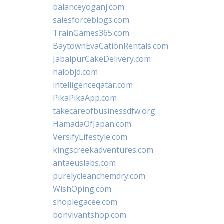
balanceyoganj.com
salesforceblogs.com
TrainGames365.com
BaytownEvaCationRentals.com
JabalpurCakeDelivery.com
halobjd.com
intelligenceqatar.com
PikaPikaApp.com
takecareofbusinessdfw.org
HamadaOfJapan.com
VersifyLifestyle.com
kingscreekadventures.com
antaeuslabs.com
purelycleanchemdry.com
WishOping.com
shoplegacee.com
bonvivantshop.com