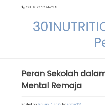
Skip
Call Us: +2782 444 YEAH
to
content
301NUTRITI
P
Peran Sekolah dala
Mental Remaja
Posted on
January 7, 2025
by
admin301