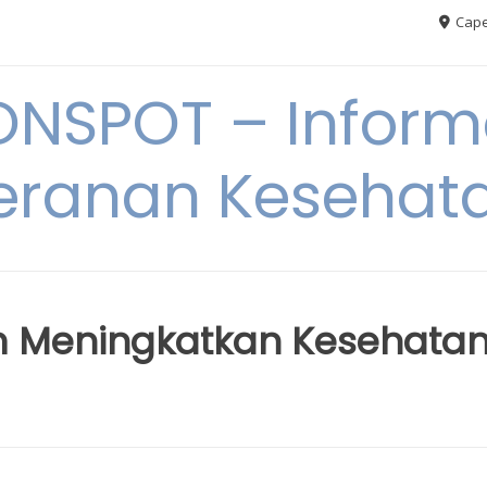
Cape
ONSPOT – Inform
eranan Kesehat
m Meningkatkan Kesehata