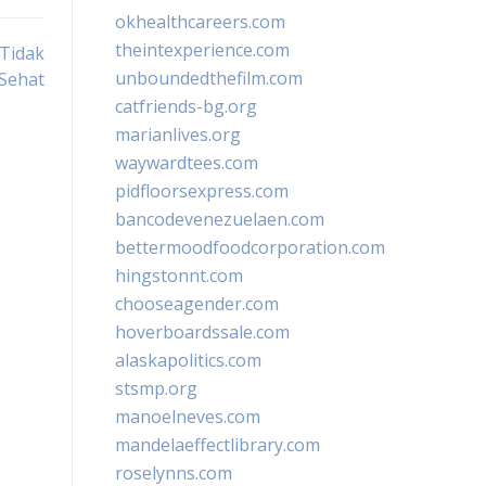
okhealthcareers.com
theintexperience.com
 Tidak
unboundedthefilm.com
Sehat
catfriends-bg.org
marianlives.org
waywardtees.com
pidfloorsexpress.com
bancodevenezuelaen.com
bettermoodfoodcorporation.com
hingstonnt.com
chooseagender.com
hoverboardssale.com
alaskapolitics.com
stsmp.org
manoelneves.com
mandelaeffectlibrary.com
roselynns.com