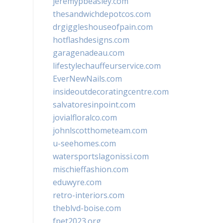
jeremypbeasley.com
thesandwichdepotcos.com
drgiggleshouseofpain.com
hotflashdesigns.com
garagenadeau.com
lifestylechauffeurservice.com
EverNewNails.com
insideoutdecoratingcentre.com
salvatoresinpoint.com
jovialfloralco.com
johnlscotthometeam.com
u-seehomes.com
watersportslagonissi.com
mischieffashion.com
eduwyre.com
retro-interiors.com
theblvd-boise.com
fpet2023.org