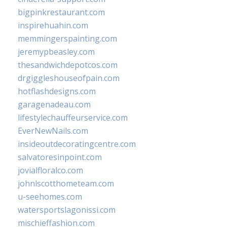
bigpinkrestaurant.com
inspirehuahin.com
memmingerspainting.com
jeremypbeasley.com
thesandwichdepotcos.com
drgiggleshouseofpain.com
hotflashdesigns.com
garagenadeau.com
lifestylechauffeurservice.com
EverNewNails.com
insideoutdecoratingcentre.com
salvatoresinpoint.com
jovialfloralco.com
johnlscotthometeam.com
u-seehomes.com
watersportslagonissi.com
mischieffashion.com