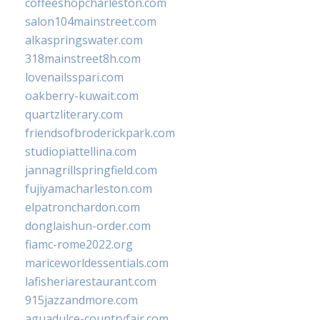
coffeeshopcharleston.com
salon104mainstreet.com
alkaspringswater.com
318mainstreet8h.com
lovenailsspari.com
oakberry-kuwait.com
quartzliterary.com
friendsofbroderickpark.com
studiopiattellina.com
jannagrillspringfield.com
fujiyamacharleston.com
elpatronchardon.com
donglaishun-order.com
fiamc-rome2022.org
mariceworldessentials.com
lafisheriarestaurant.com
915jazzandmore.com
aguadulce-countryfair.com