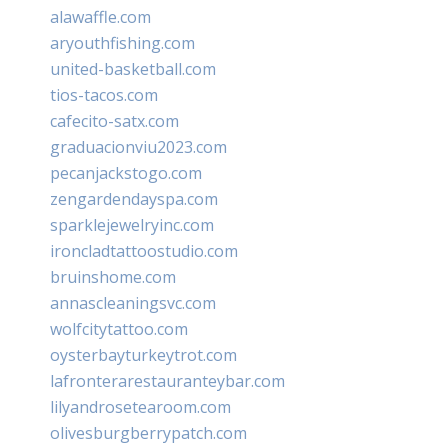
alawaffle.com
aryouthfishing.com
united-basketball.com
tios-tacos.com
cafecito-satx.com
graduacionviu2023.com
pecanjackstogo.com
zengardendayspa.com
sparklejewelryinc.com
ironcladtattoostudio.com
bruinshome.com
annascleaningsvc.com
wolfcitytattoo.com
oysterbayturkeytrot.com
lafronterarestauranteybar.com
lilyandrosetearoom.com
olivesburgberrypatch.com