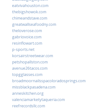
eatvivahouston.com
thebigshowok.com
chimeandstave.com
greatwallseafoodny.com
theloverose.com
gabriovoice.com
resinflowart.com
p-sports.net
korsairstreetwear.com
petshopallston.com
avenue26tacos.com
topgglasses.com
broadmoornailsspacoloradosprings.com
missblackpasadena.com
anneskitchen.org
valenciamarketytaqueria.com
reefrecordsllc.com