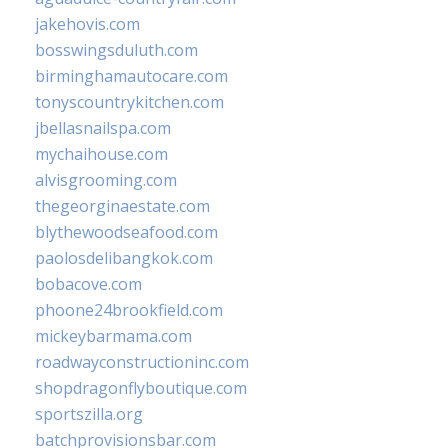
jakehovis.com
bosswingsduluth.com
birminghamautocare.com
tonyscountrykitchen.com
jbellasnailspa.com
mychaihouse.com
alvisgrooming.com
thegeorginaestate.com
blythewoodseafood.com
paolosdelibangkok.com
bobacove.com
phoone24brookfield.com
mickeybarmama.com
roadwayconstructioninc.com
shopdragonflyboutique.com
sportszilla.org
batchprovisionsbar.com