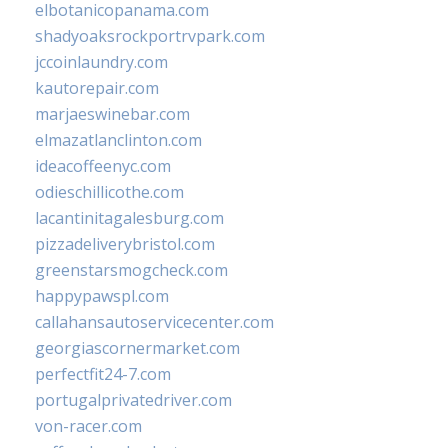
elbotanicopanama.com
shadyoaksrockportrvpark.com
jccoinlaundry.com
kautorepair.com
marjaeswinebar.com
elmazatlanclinton.com
ideacoffeenyc.com
odieschillicothe.com
lacantinitagalesburg.com
pizzadeliverybristol.com
greenstarsmogcheck.com
happypawspl.com
callahansautoservicecenter.com
georgiascornermarket.com
perfectfit24-7.com
portugalprivatedriver.com
von-racer.com