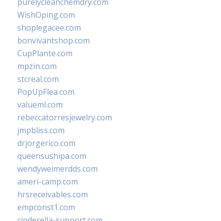
purelycleanchemdry.com
WishOping.com
shoplegacee.com
bonvivantshop.com
CupPlante.com
mpzin.com
stcreal.com
PopUpFlea.com
valueml.com
rebeccatorresjewelry.com
jmpbliss.com
drjorgerico.com
queensushipa.com
wendyweimerdds.com
ameri-camp.com
hrsreceivables.com
empconst1.com
cinderella-support.com