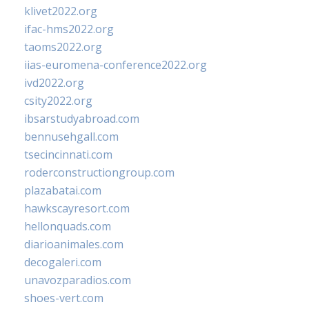
klivet2022.org
ifac-hms2022.org
taoms2022.org
iias-euromena-conference2022.org
ivd2022.org
csity2022.org
ibsarstudyabroad.com
bennusehgall.com
tsecincinnati.com
roderconstructiongroup.com
plazabatai.com
hawkscayresort.com
hellonquads.com
diarioanimales.com
decogaleri.com
unavozparadios.com
shoes-vert.com