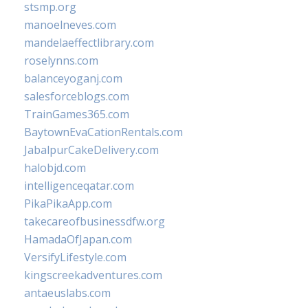
stsmp.org
manoelneves.com
mandelaeffectlibrary.com
roselynns.com
balanceyoganj.com
salesforceblogs.com
TrainGames365.com
BaytownEvaCationRentals.com
JabalpurCakeDelivery.com
halobjd.com
intelligenceqatar.com
PikaPikaApp.com
takecareofbusinessdfw.org
HamadaOfJapan.com
VersifyLifestyle.com
kingscreekadventures.com
antaeuslabs.com