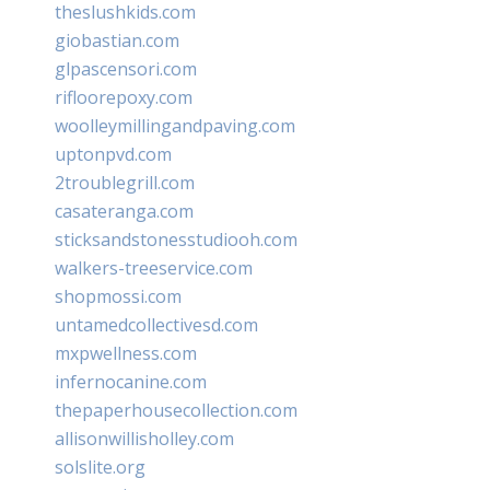
theslushkids.com
giobastian.com
glpascensori.com
rifloorepoxy.com
woolleymillingandpaving.com
uptonpvd.com
2troublegrill.com
casateranga.com
sticksandstonesstudiooh.com
walkers-treeservice.com
shopmossi.com
untamedcollectivesd.com
mxpwellness.com
infernocanine.com
thepaperhousecollection.com
allisonwillisholley.com
solslite.org