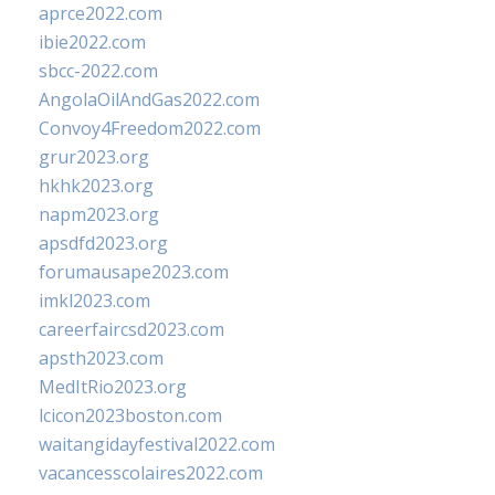
aprce2022.com
ibie2022.com
sbcc-2022.com
AngolaOilAndGas2022.com
Convoy4Freedom2022.com
grur2023.org
hkhk2023.org
napm2023.org
apsdfd2023.org
forumausape2023.com
imkl2023.com
careerfaircsd2023.com
apsth2023.com
MedItRio2023.org
lcicon2023boston.com
waitangidayfestival2022.com
vacancesscolaires2022.com