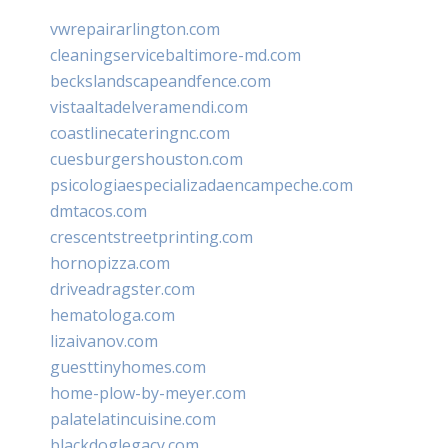
vwrepairarlington.com
cleaningservicebaltimore-md.com
beckslandscapeandfence.com
vistaaltadelveramendi.com
coastlinecateringnc.com
cuesburgershouston.com
psicologiaespecializadaencampeche.com
dmtacos.com
crescentstreetprinting.com
hornopizza.com
driveadragster.com
hematologa.com
lizaivanov.com
guesttinyhomes.com
home-plow-by-meyer.com
palatelatincuisine.com
blackdoglegacy.com