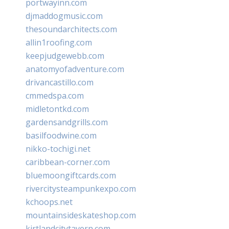
portwayinn.com
djmaddogmusic.com
thesoundarchitects.com
allin1roofing.com
keepjudgewebb.com
anatomyofadventure.com
drivancastillo.com
cmmedspa.com
midletontkd.com
gardensandgrills.com
basilfoodwine.com
nikko-tochigi.net
caribbean-corner.com
bluemoongiftcards.com
rivercitysteampunkexpo.com
kchoops.net
mountainsideskateshop.com
kirtlandcitytavern.com