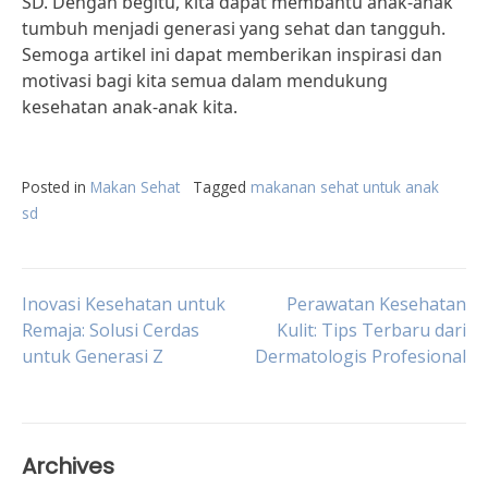
SD. Dengan begitu, kita dapat membantu anak-anak
tumbuh menjadi generasi yang sehat dan tangguh.
Semoga artikel ini dapat memberikan inspirasi dan
motivasi bagi kita semua dalam mendukung
kesehatan anak-anak kita.
Posted in
Makan Sehat
Tagged
makanan sehat untuk anak
sd
Post
Inovasi Kesehatan untuk
Perawatan Kesehatan
Remaja: Solusi Cerdas
Kulit: Tips Terbaru dari
untuk Generasi Z
Dermatologis Profesional
navigation
Archives