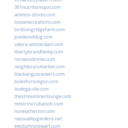
301nutritionspot.com
ammos-stores.com
loceanecreations.com
birdsongridgefarm.com
joiedevivblog.com
valera-amsterdam.com
libertybrandhemp.com
norwoodinnwi.com
neighboursmarket.com
blackanguscareers.com
bolesfororegon.com
bodega-ole.com
thestreamlinerlounge.com
mestrinorubanofc.com
novelatherton.com
nassvalleygardens.net
electjohnstewart.com