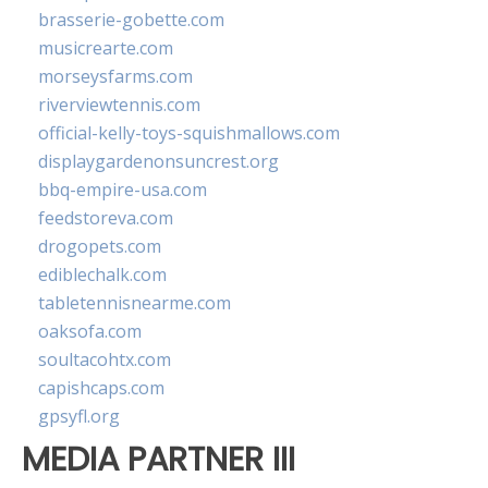
brasserie-gobette.com
musicrearte.com
morseysfarms.com
riverviewtennis.com
official-kelly-toys-squishmallows.com
displaygardenonsuncrest.org
bbq-empire-usa.com
feedstoreva.com
drogopets.com
ediblechalk.com
tabletennisnearme.com
oaksofa.com
soultacohtx.com
capishcaps.com
gpsyfl.org
MEDIA PARTNER III