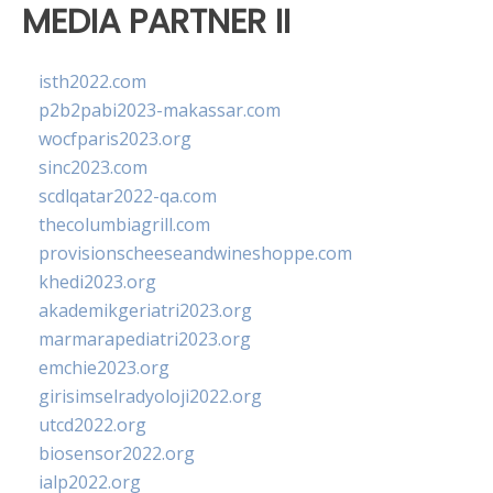
MEDIA PARTNER II
isth2022.com
p2b2pabi2023-makassar.com
wocfparis2023.org
sinc2023.com
scdlqatar2022-qa.com
thecolumbiagrill.com
provisionscheeseandwineshoppe.com
khedi2023.org
akademikgeriatri2023.org
marmarapediatri2023.org
emchie2023.org
girisimselradyoloji2022.org
utcd2022.org
biosensor2022.org
ialp2022.org