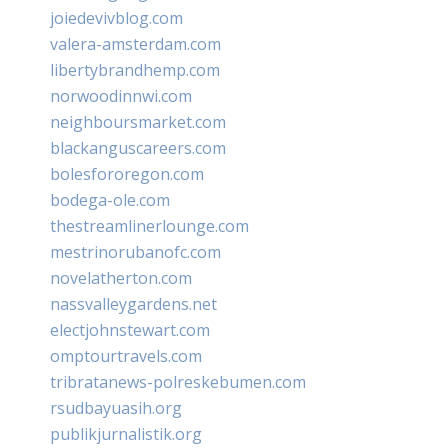
joiedevivblog.com
valera-amsterdam.com
libertybrandhemp.com
norwoodinnwi.com
neighboursmarket.com
blackanguscareers.com
bolesfororegon.com
bodega-ole.com
thestreamlinerlounge.com
mestrinorubanofc.com
novelatherton.com
nassvalleygardens.net
electjohnstewart.com
omptourtravels.com
tribratanews-polreskebumen.com
rsudbayuasih.org
publikjurnalistik.org