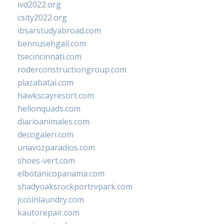
ivd2022.org
csity2022.org
ibsarstudyabroad.com
bennusehgall.com
tsecincinnati.com
roderconstructiongroup.com
plazabatai.com
hawkscayresort.com
hellonquads.com
diarioanimales.com
decogaleri.com
unavozparadios.com
shoes-vert.com
elbotanicopanama.com
shadyoaksrockportrvpark.com
jccoinlaundry.com
kautorepair.com