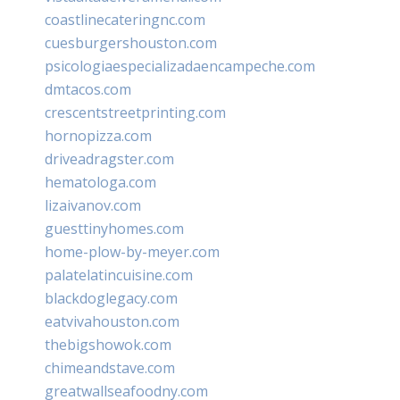
coastlinecateringnc.com
cuesburgershouston.com
psicologiaespecializadaencampeche.com
dmtacos.com
crescentstreetprinting.com
hornopizza.com
driveadragster.com
hematologa.com
lizaivanov.com
guesttinyhomes.com
home-plow-by-meyer.com
palatelatincuisine.com
blackdoglegacy.com
eatvivahouston.com
thebigshowok.com
chimeandstave.com
greatwallseafoodny.com