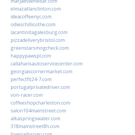
marjaeswinebar.com
elmazatlanclinton.com
ideacoffeenyc.com
odieschillicothe.com
lacantinitagalesburg.com
pizzadeliverybristol.com
greenstarsmogcheck.com
happypawspl.com
callahansautoservicecenter.com
georgiascornermarket.com
perfectfit24-7.com
portugalprivatedriver.com
von-racer.com
coffeeshopcharleston.com
salon104mainstreet.com
alkaspringswater.com
318mainstreet8h.com
lovenailsspari.com