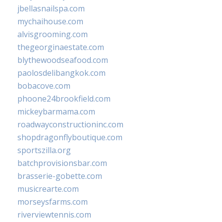
jbellasnailspa.com
mychaihouse.com
alvisgrooming.com
thegeorginaestate.com
blythewoodseafood.com
paolosdelibangkok.com
bobacove.com
phoone24brookfield.com
mickeybarmama.com
roadwayconstructioninc.com
shopdragonflyboutique.com
sportszilla.org
batchprovisionsbar.com
brasserie-gobette.com
musicrearte.com
morseysfarms.com
riverviewtennis.com