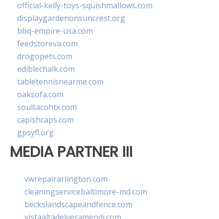
official-kelly-toys-squishmallows.com
displaygardenonsuncrest.org
bbq-empire-usa.com
feedstoreva.com
drogopets.com
ediblechalk.com
tabletennisnearme.com
oaksofa.com
soultacohtx.com
capishcaps.com
gpsyfl.org
MEDIA PARTNER III
vwrepairarlington.com
cleaningservicebaltimore-md.com
beckslandscapeandfence.com
vistaaltadelveramendi.com