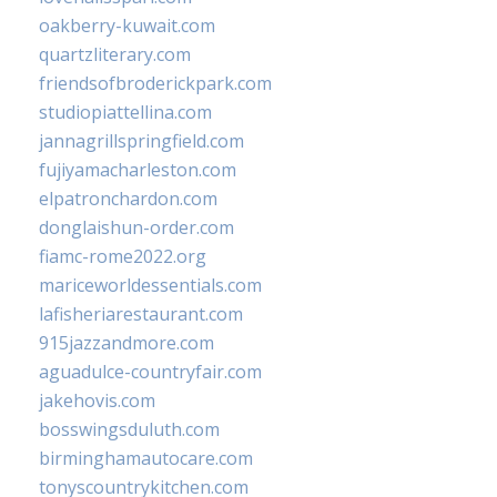
oakberry-kuwait.com
quartzliterary.com
friendsofbroderickpark.com
studiopiattellina.com
jannagrillspringfield.com
fujiyamacharleston.com
elpatronchardon.com
donglaishun-order.com
fiamc-rome2022.org
mariceworldessentials.com
lafisheriarestaurant.com
915jazzandmore.com
aguadulce-countryfair.com
jakehovis.com
bosswingsduluth.com
birminghamautocare.com
tonyscountrykitchen.com