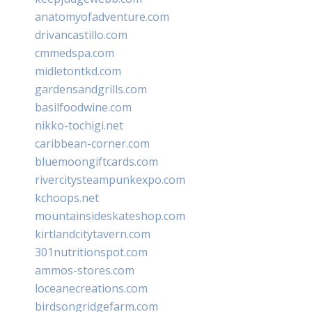
anatomyofadventure.com
drivancastillo.com
cmmedspa.com
midletontkd.com
gardensandgrills.com
basilfoodwine.com
nikko-tochigi.net
caribbean-corner.com
bluemoongiftcards.com
rivercitysteampunkexpo.com
kchoops.net
mountainsideskateshop.com
kirtlandcitytavern.com
301nutritionspot.com
ammos-stores.com
loceanecreations.com
birdsongridgefarm.com