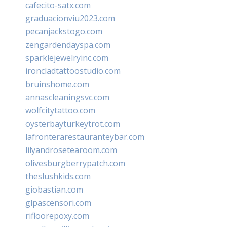
cafecito-satx.com
graduacionviu2023.com
pecanjackstogo.com
zengardendayspa.com
sparklejewelryinc.com
ironcladtattoostudio.com
bruinshome.com
annascleaningsvc.com
wolfcitytattoo.com
oysterbayturkeytrot.com
lafronterarestauranteybar.com
lilyandrosetearoom.com
olivesburgberrypatch.com
theslushkids.com
giobastian.com
glpascensori.com
rifloorepoxy.com