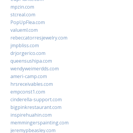
mpzin.com
stcreal.com
PopUpFlea.com
valueml.com
rebeccatorresjewelry.com
jmpbliss.com
drjorgerico.com
queensushipa.com
wendyweimerdds.com
ameri-camp.com
hrsreceivables.com
empconst1.com
cinderella-support.com
bigpinkrestaurant.com
inspirehuahin.com
memmingerspainting.com
jeremypbeasley.com