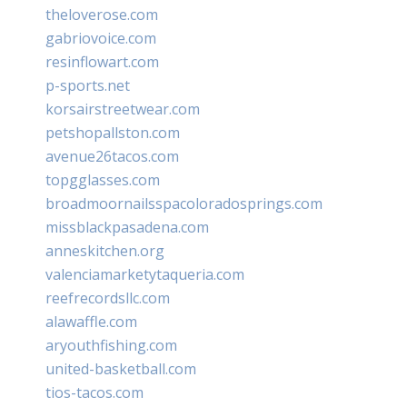
theloverose.com
gabriovoice.com
resinflowart.com
p-sports.net
korsairstreetwear.com
petshopallston.com
avenue26tacos.com
topgglasses.com
broadmoornailsspacoloradosprings.com
missblackpasadena.com
anneskitchen.org
valenciamarketytaqueria.com
reefrecordsllc.com
alawaffle.com
aryouthfishing.com
united-basketball.com
tios-tacos.com