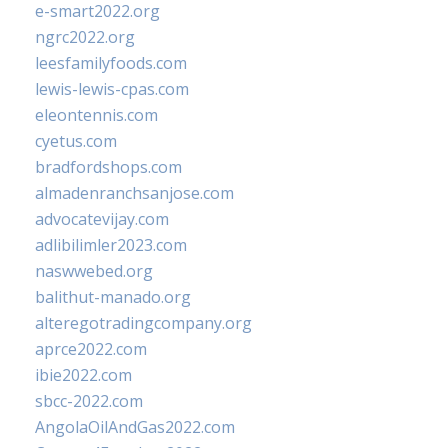
e-smart2022.org
ngrc2022.org
leesfamilyfoods.com
lewis-lewis-cpas.com
eleontennis.com
cyetus.com
bradfordshops.com
almadenranchsanjose.com
advocatevijay.com
adlibilimler2023.com
naswwebed.org
balithut-manado.org
alteregotradingcompany.org
aprce2022.com
ibie2022.com
sbcc-2022.com
AngolaOilAndGas2022.com