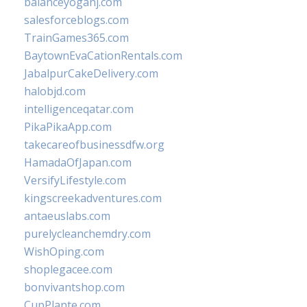
balanceyoganj.com
salesforceblogs.com
TrainGames365.com
BaytownEvaCationRentals.com
JabalpurCakeDelivery.com
halobjd.com
intelligenceqatar.com
PikaPikaApp.com
takecareofbusinessdfw.org
HamadaOfJapan.com
VersifyLifestyle.com
kingscreekadventures.com
antaeuslabs.com
purelycleanchemdry.com
WishOping.com
shoplegacee.com
bonvivantshop.com
CupPlante.com