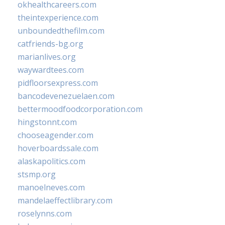
okhealthcareers.com
theintexperience.com
unboundedthefilm.com
catfriends-bg.org
marianlives.org
waywardtees.com
pidfloorsexpress.com
bancodevenezuelaen.com
bettermoodfoodcorporation.com
hingstonnt.com
chooseagender.com
hoverboardssale.com
alaskapolitics.com
stsmp.org
manoelneves.com
mandelaeffectlibrary.com
roselynns.com