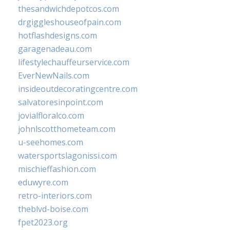
thesandwichdepotcos.com
drgiggleshouseofpain.com
hotflashdesigns.com
garagenadeau.com
lifestylechauffeurservice.com
EverNewNails.com
insideoutdecoratingcentre.com
salvatoresinpoint.com
jovialfloralco.com
johnlscotthometeam.com
u-seehomes.com
watersportslagonissi.com
mischieffashion.com
eduwyre.com
retro-interiors.com
theblvd-boise.com
fpet2023.org