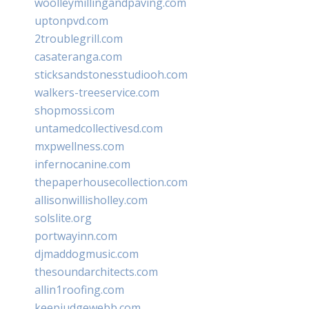
woolleymillingandpaving.com
uptonpvd.com
2troublegrill.com
casateranga.com
sticksandstonesstudiooh.com
walkers-treeservice.com
shopmossi.com
untamedcollectivesd.com
mxpwellness.com
infernocanine.com
thepaperhousecollection.com
allisonwillisholley.com
solslite.org
portwayinn.com
djmaddogmusic.com
thesoundarchitects.com
allin1roofing.com
keepjudgewebb.com