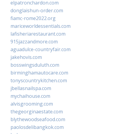
elpatronchardon.com
donglaishun-order.com
fiamc-rome2022.org
mariceworldessentials.com
lafisheriarestaurant.com
915jazzandmore.com
aguadulce-countryfair.com
jakehovis.com
bosswingsduluth.com
birminghamautocare.com
tonyscountrykitchen.com
jbellasnailspa.com
mychaihouse.com
alvisgrooming.com
thegeorginaestate.com
blythewoodseafood.com
paolosdelibangkok.com