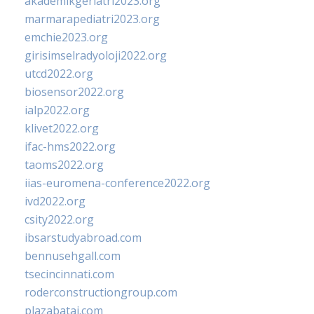
akademikgeriatri2023.org
marmarapediatri2023.org
emchie2023.org
girisimselradyoloji2022.org
utcd2022.org
biosensor2022.org
ialp2022.org
klivet2022.org
ifac-hms2022.org
taoms2022.org
iias-euromena-conference2022.org
ivd2022.org
csity2022.org
ibsarstudyabroad.com
bennusehgall.com
tsecincinnati.com
roderconstructiongroup.com
plazabatai.com