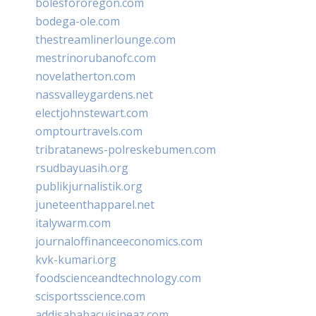
bolesfororegon.com
bodega-ole.com
thestreamlinerlounge.com
mestrinorubanofc.com
novelatherton.com
nassvalleygardens.net
electjohnstewart.com
omptourtravels.com
tribratanews-polreskebumen.com
rsudbayuasih.org
publikjurnalistik.org
juneteenthapparel.net
italywarm.com
journaloffinanceeconomics.com
kvk-kumari.org
foodscienceandtechnology.com
scisportsscience.com
addisababacuisineaz.com