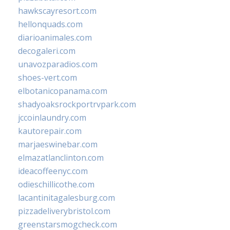
hawkscayresort.com
hellonquads.com
diarioanimales.com
decogaleri.com
unavozparadios.com
shoes-vert.com
elbotanicopanama.com
shadyoaksrockportrvpark.com
jccoinlaundry.com
kautorepair.com
marjaeswinebar.com
elmazatlanclinton.com
ideacoffeenyc.com
odieschillicothe.com
lacantinitagalesburg.com
pizzadeliverybristol.com
greenstarsmogcheck.com