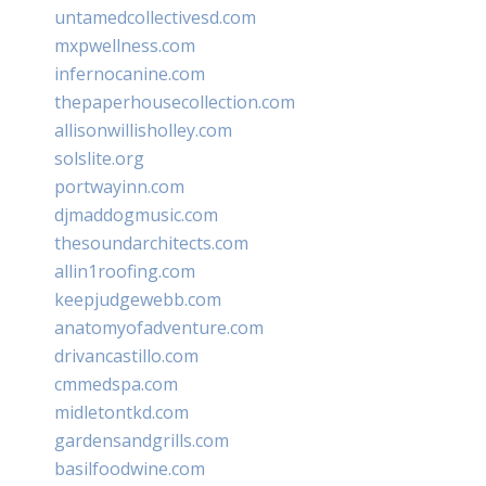
untamedcollectivesd.com
mxpwellness.com
infernocanine.com
thepaperhousecollection.com
allisonwillisholley.com
solslite.org
portwayinn.com
djmaddogmusic.com
thesoundarchitects.com
allin1roofing.com
keepjudgewebb.com
anatomyofadventure.com
drivancastillo.com
cmmedspa.com
midletontkd.com
gardensandgrills.com
basilfoodwine.com