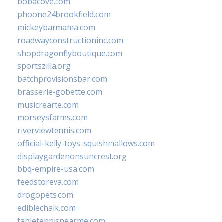
bobacove.com
phoone24brookfield.com
mickeybarmama.com
roadwayconstructioninc.com
shopdragonflyboutique.com
sportszilla.org
batchprovisionsbar.com
brasserie-gobette.com
musicrearte.com
morseysfarms.com
riverviewtennis.com
official-kelly-toys-squishmallows.com
displaygardenonsuncrest.org
bbq-empire-usa.com
feedstoreva.com
drogopets.com
ediblechalk.com
tabletennisnearme.com