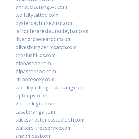
annascleaningsvc.com
wolfcitytattoo.com
oysterbayturkeytrot.com
lafronterarestauranteybar.com
lilyandrosetearoom.com
olivesburgberrypatch.com
theslushkids.com
giobastian.com
glpascensori.com
rifloorepoxy.com
woolleymillingandpaving.com
uptonpvd.com
2troublegrill.com
casateranga.com
sticksandstonesstudiooh.com
walkers-treeservice.com
shopmossi.com