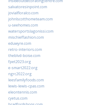
insideoutdecoratingcentre.com
salvatoresinpoint.com
jovialfloralco.com
johnlscotthometeam.com
u-seehomes.com
watersportslagonissi.com
mischieffashion.com
eduwyre.com
retro-interiors.com
theblvd-boise.com
fpet2023.org
e-smart2022.org
ngrc2022.org
leesfamilyfoods.com
lewis-lewis-cpas.com
eleontennis.com
cyetus.com
bradfordshops.com