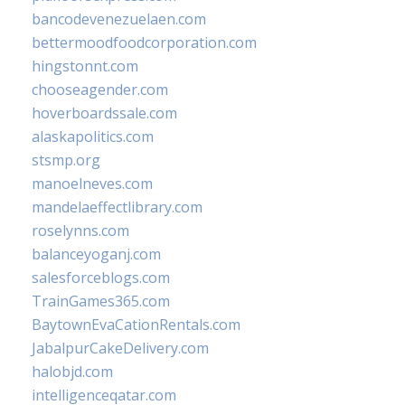
bancodevenezuelaen.com
bettermoodfoodcorporation.com
hingstonnt.com
chooseagender.com
hoverboardssale.com
alaskapolitics.com
stsmp.org
manoelneves.com
mandelaeffectlibrary.com
roselynns.com
balanceyoganj.com
salesforceblogs.com
TrainGames365.com
BaytownEvaCationRentals.com
JabalpurCakeDelivery.com
halobjd.com
intelligenceqatar.com