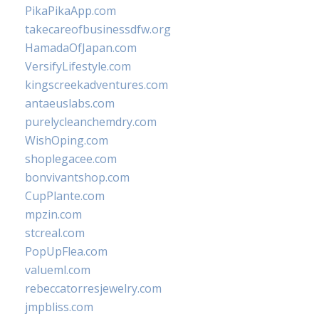
PikaPikaApp.com
takecareofbusinessdfw.org
HamadaOfJapan.com
VersifyLifestyle.com
kingscreekadventures.com
antaeuslabs.com
purelycleanchemdry.com
WishOping.com
shoplegacee.com
bonvivantshop.com
CupPlante.com
mpzin.com
stcreal.com
PopUpFlea.com
valueml.com
rebeccatorresjewelry.com
jmpbliss.com