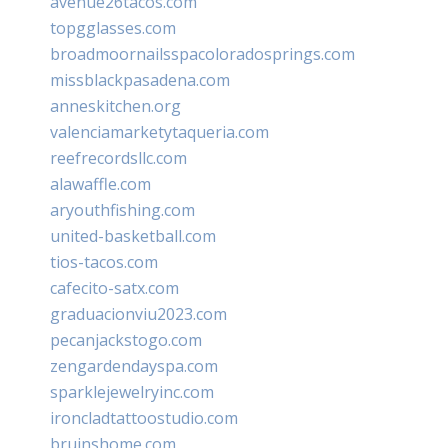
avenue26tacos.com
topgglasses.com
broadmoornailsspacoloradosprings.com
missblackpasadena.com
anneskitchen.org
valenciamarketytaqueria.com
reefrecordsllc.com
alawaffle.com
aryouthfishing.com
united-basketball.com
tios-tacos.com
cafecito-satx.com
graduacionviu2023.com
pecanjackstogo.com
zengardendayspa.com
sparklejewelryinc.com
ironcladtattoostudio.com
bruinshome.com