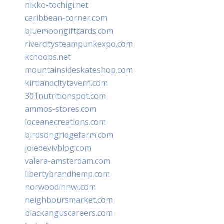
nikko-tochigi.net
caribbean-corner.com
bluemoongiftcards.com
rivercitysteampunkexpo.com
kchoops.net
mountainsideskateshop.com
kirtlandcitytavern.com
301nutritionspot.com
ammos-stores.com
loceanecreations.com
birdsongridgefarm.com
joiedevivblog.com
valera-amsterdam.com
libertybrandhemp.com
norwoodinnwi.com
neighboursmarket.com
blackanguscareers.com