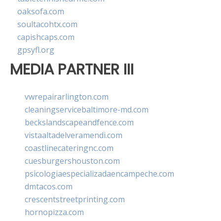
oaksofa.com
soultacohtx.com
capishcaps.com
gpsyfl.org
MEDIA PARTNER III
vwrepairarlington.com
cleaningservicebaltimore-md.com
beckslandscapeandfence.com
vistaaltadelveramendi.com
coastlinecateringnc.com
cuesburgershouston.com
psicologiaespecializadaencampeche.com
dmtacos.com
crescentstreetprinting.com
hornopizza.com