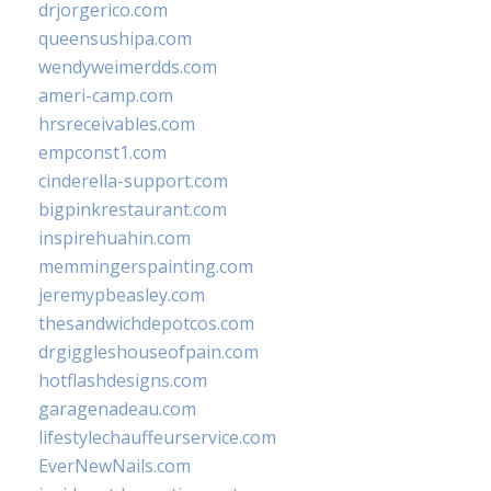
drjorgerico.com
queensushipa.com
wendyweimerdds.com
ameri-camp.com
hrsreceivables.com
empconst1.com
cinderella-support.com
bigpinkrestaurant.com
inspirehuahin.com
memmingerspainting.com
jeremypbeasley.com
thesandwichdepotcos.com
drgiggleshouseofpain.com
hotflashdesigns.com
garagenadeau.com
lifestylechauffeurservice.com
EverNewNails.com