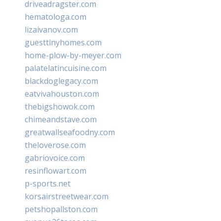
driveadragster.com
hematologa.com
lizaivanov.com
guesttinyhomes.com
home-plow-by-meyer.com
palatelatincuisine.com
blackdoglegacy.com
eatvivahouston.com
thebigshowok.com
chimeandstave.com
greatwallseafoodny.com
theloverose.com
gabriovoice.com
resinflowart.com
p-sports.net
korsairstreetwear.com
petshopallston.com