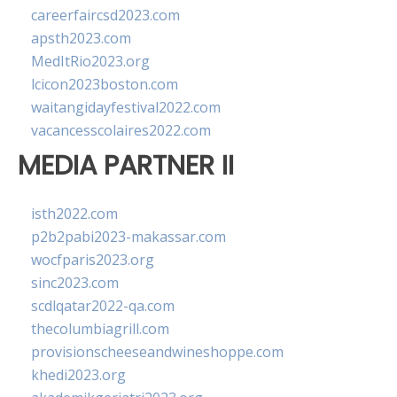
careerfaircsd2023.com
apsth2023.com
MedItRio2023.org
lcicon2023boston.com
waitangidayfestival2022.com
vacancesscolaires2022.com
MEDIA PARTNER II
isth2022.com
p2b2pabi2023-makassar.com
wocfparis2023.org
sinc2023.com
scdlqatar2022-qa.com
thecolumbiagrill.com
provisionscheeseandwineshoppe.com
khedi2023.org