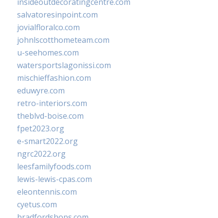
insideoutdecoratingcentre.com
salvatoresinpoint.com
jovialfloralco.com
johnlscotthometeam.com
u-seehomes.com
watersportslagonissi.com
mischieffashion.com
eduwyre.com
retro-interiors.com
theblvd-boise.com
fpet2023.org
e-smart2022.org
ngrc2022.org
leesfamilyfoods.com
lewis-lewis-cpas.com
eleontennis.com
cyetus.com
bradfordshops.com