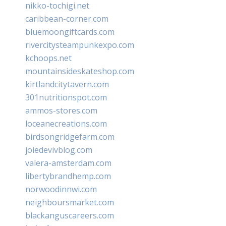
nikko-tochigi.net
caribbean-corner.com
bluemoongiftcards.com
rivercitysteampunkexpo.com
kchoops.net
mountainsideskateshop.com
kirtlandcitytavern.com
301nutritionspot.com
ammos-stores.com
loceanecreations.com
birdsongridgefarm.com
joiedevivblog.com
valera-amsterdam.com
libertybrandhemp.com
norwoodinnwi.com
neighboursmarket.com
blackanguscareers.com