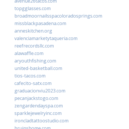
avenue26tacos.com
topgglasses.com
broadmoornailsspacoloradosprings.com
missblackpasadena.com
anneskitchen.org
valenciamarketytaqueria.com
reefrecordsllc.com
alawaffle.com
aryouthfishing.com
united-basketball.com
tios-tacos.com
cafecito-satx.com
graduacionviu2023.com
pecanjackstogo.com
zengardendayspa.com
sparklejewelryinc.com
ironcladtattoostudio.com
bruinshome.com