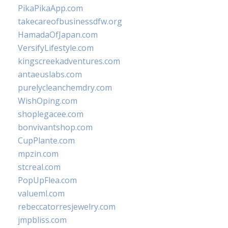
PikaPikaApp.com
takecareofbusinessdfw.org
HamadaOfJapan.com
VersifyLifestyle.com
kingscreekadventures.com
antaeuslabs.com
purelycleanchemdry.com
WishOping.com
shoplegacee.com
bonvivantshop.com
CupPlante.com
mpzin.com
stcreal.com
PopUpFlea.com
valueml.com
rebeccatorresjewelry.com
jmpbliss.com