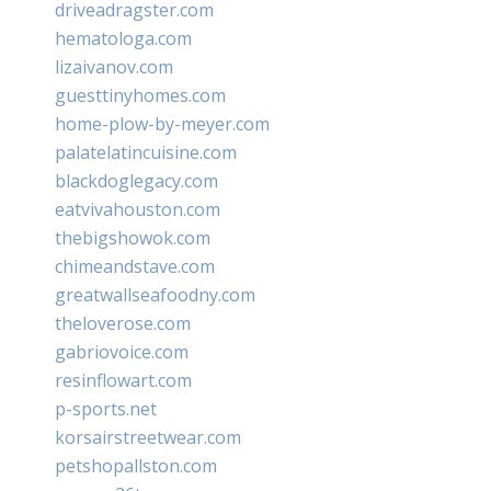
driveadragster.com
hematologa.com
lizaivanov.com
guesttinyhomes.com
home-plow-by-meyer.com
palatelatincuisine.com
blackdoglegacy.com
eatvivahouston.com
thebigshowok.com
chimeandstave.com
greatwallseafoodny.com
theloverose.com
gabriovoice.com
resinflowart.com
p-sports.net
korsairstreetwear.com
petshopallston.com