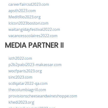
careerfaircsd2023.com
apsth2023.com
MedItRio2023.org
lcicon2023boston.com
waitangidayfestival2022.com
vacancesscolaires2022.com
MEDIA PARTNER II
isth2022.com
p2b2pabi2023-makassar.com
wocfparis2023.org
sinc2023.com
scdlqatar2022-qa.com
thecolumbiagrill.com
provisionscheeseandwineshoppe.com
khedi2023.org