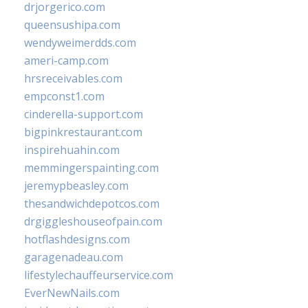
drjorgerico.com
queensushipa.com
wendyweimerdds.com
ameri-camp.com
hrsreceivables.com
empconst1.com
cinderella-support.com
bigpinkrestaurant.com
inspirehuahin.com
memmingerspainting.com
jeremypbeasley.com
thesandwichdepotcos.com
drgiggleshouseofpain.com
hotflashdesigns.com
garagenadeau.com
lifestylechauffeurservice.com
EverNewNails.com