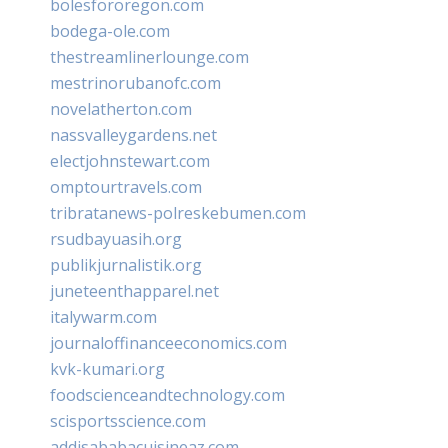
bolesfororegon.com
bodega-ole.com
thestreamlinerlounge.com
mestrinorubanofc.com
novelatherton.com
nassvalleygardens.net
electjohnstewart.com
omptourtravels.com
tribratanews-polreskebumen.com
rsudbayuasih.org
publikjurnalistik.org
juneteenthapparel.net
italywarm.com
journaloffinanceeconomics.com
kvk-kumari.org
foodscienceandtechnology.com
scisportsscience.com
addisababacuisineaz.com