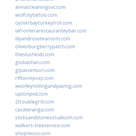
annascleaningsvc.com
wolfcitytattoo.com
oysterbayturkeytrot.com
lafronterarestauranteybar.com
lilyandrosetearoom.com
olivesburgberrypatch.com
theslushkids.com
giobastian.com
glpascensori.com
rifloorepoxy.com
woolleymillingandpaving.com
uptonpvd.com
2troublegrill.com
casateranga.com
sticksandstonesstudiooh.com
walkers-treeservice.com
shopmossi.com