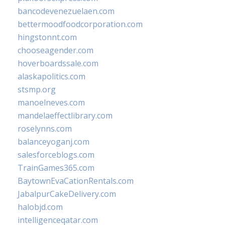
bancodevenezuelaen.com
bettermoodfoodcorporation.com
hingstonnt.com
chooseagender.com
hoverboardssale.com
alaskapolitics.com
stsmp.org
manoelneves.com
mandelaeffectlibrary.com
roselynns.com
balanceyoganj.com
salesforceblogs.com
TrainGames365.com
BaytownEvaCationRentals.com
JabalpurCakeDelivery.com
halobjd.com
intelligenceqatar.com