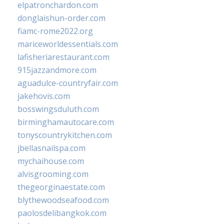
elpatronchardon.com
donglaishun-order.com
fiamc-rome2022.org
mariceworldessentials.com
lafisheriarestaurant.com
915jazzandmore.com
aguadulce-countryfair.com
jakehovis.com
bosswingsduluth.com
birminghamautocare.com
tonyscountrykitchen.com
jbellasnailspa.com
mychaihouse.com
alvisgrooming.com
thegeorginaestate.com
blythewoodseafood.com
paolosdelibangkok.com