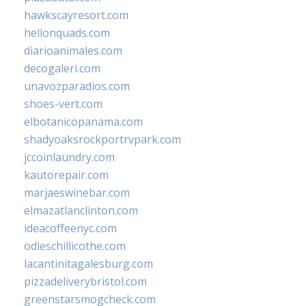
hawkscayresort.com
hellonquads.com
diarioanimales.com
decogaleri.com
unavozparadios.com
shoes-vert.com
elbotanicopanama.com
shadyoaksrockportrvpark.com
jccoinlaundry.com
kautorepair.com
marjaeswinebar.com
elmazatlanclinton.com
ideacoffeenyc.com
odieschillicothe.com
lacantinitagalesburg.com
pizzadeliverybristol.com
greenstarsmogcheck.com