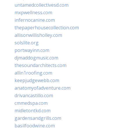
untamedcollectivesd.com
mxpwellness.com
infernocanine.com
thepaperhousecollection.com
allisonwillisholley.com
solslite.org
portwayinn.com
djmaddogmusic.com
thesoundarchitects.com
allin1roofing.com
keepjudgewebb.com
anatomyofadventure.com
drivancastillo.com
cmmedspa.com
midletontkd.com
gardensandgrills.com
basilfoodwine.com