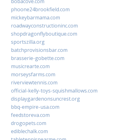
bobacove.com
phoone24brookfield.com
mickeybarmama.com
roadwayconstructioninc.com
shopdragonflyboutique.com
sportszilla.org
batchprovisionsbar.com
brasserie-gobette.com
musicrearte.com
morseysfarms.com
riverviewtennis.com
official-kelly-toys-squishmallows.com
displaygardenonsuncrest.org
bbq-empire-usa.com
feedstoreva.com
drogopets.com
ediblechalk.com
tabletennisnearme.com