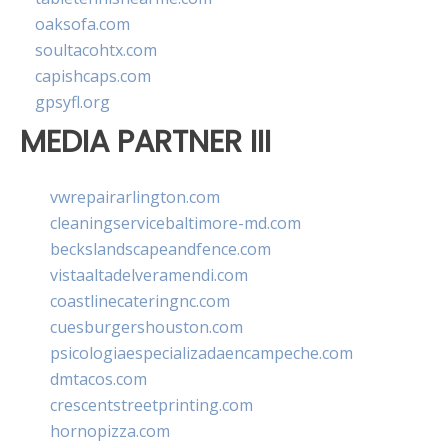
oaksofa.com
soultacohtx.com
capishcaps.com
gpsyfl.org
MEDIA PARTNER III
vwrepairarlington.com
cleaningservicebaltimore-md.com
beckslandscapeandfence.com
vistaaltadelveramendi.com
coastlinecateringnc.com
cuesburgershouston.com
psicologiaespecializadaencampeche.com
dmtacos.com
crescentstreetprinting.com
hornopizza.com