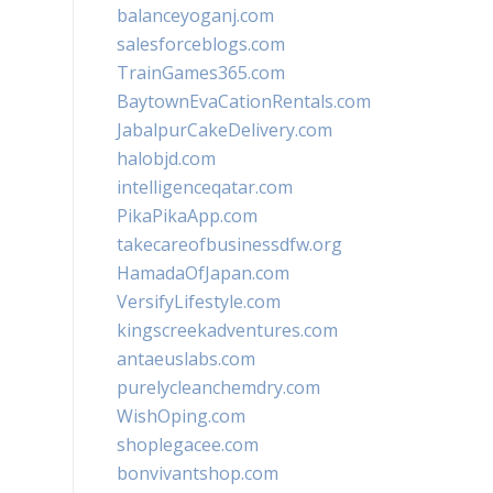
balanceyoganj.com
salesforceblogs.com
TrainGames365.com
BaytownEvaCationRentals.com
JabalpurCakeDelivery.com
halobjd.com
intelligenceqatar.com
PikaPikaApp.com
takecareofbusinessdfw.org
HamadaOfJapan.com
VersifyLifestyle.com
kingscreekadventures.com
antaeuslabs.com
purelycleanchemdry.com
WishOping.com
shoplegacee.com
bonvivantshop.com