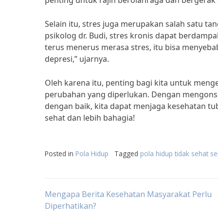
penting untuk rajin berolahraga dan bergerak 
Selain itu, stres juga merupakan salah satu ta
psikolog dr. Budi, stres kronis dapat berdampa
terus menerus merasa stres, itu bisa menyeb
depresi,” ujarnya.
Oleh karena itu, penting bagi kita untuk meng
perubahan yang diperlukan. Dengan mengonsum
dengan baik, kita dapat menjaga kesehatan tubu
sehat dan lebih bahagia!
Posted in
Pola Hidup
Tagged
pola hidup tidak sehat se
Post
Mengapa Berita Kesehatan Masyarakat Perlu
Diperhatikan?