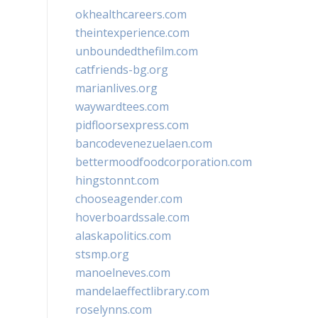
okhealthcareers.com
theintexperience.com
unboundedthefilm.com
catfriends-bg.org
marianlives.org
waywardtees.com
pidfloorsexpress.com
bancodevenezuelaen.com
bettermoodfoodcorporation.com
hingstonnt.com
chooseagender.com
hoverboardssale.com
alaskapolitics.com
stsmp.org
manoelneves.com
mandelaeffectlibrary.com
roselynns.com