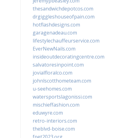
jeremypbeasley.com
thesandwichdepotcos.com
drgiggleshouseofpain.com
hotflashdesigns.com
garagenadeau.com
lifestylechauffeurservice.com
EverNewNails.com
insideoutdecoratingcentre.com
salvatoresinpoint.com
jovialfloralco.com
johnlscotthometeam.com
u-seehomes.com
watersportslagonissi.com
mischieffashion.com
eduwyre.com
retro-interiors.com
theblvd-boise.com
fpet2023.org