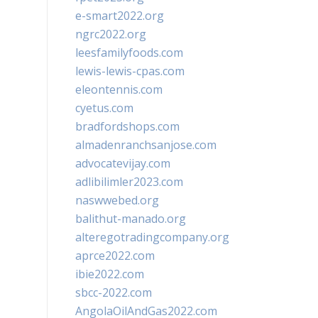
e-smart2022.org
ngrc2022.org
leesfamilyfoods.com
lewis-lewis-cpas.com
eleontennis.com
cyetus.com
bradfordshops.com
almadenranchsanjose.com
advocatevijay.com
adlibilimler2023.com
naswwebed.org
balithut-manado.org
alteregotradingcompany.org
aprce2022.com
ibie2022.com
sbcc-2022.com
AngolaOilAndGas2022.com