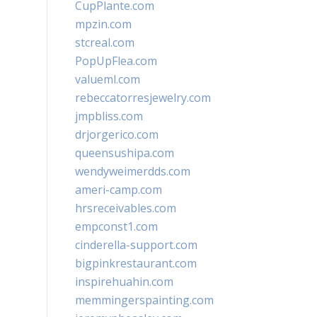
CupPlante.com
mpzin.com
stcreal.com
PopUpFlea.com
valueml.com
rebeccatorresjewelry.com
jmpbliss.com
drjorgerico.com
queensushipa.com
wendyweimerdds.com
ameri-camp.com
hrsreceivables.com
empconst1.com
cinderella-support.com
bigpinkrestaurant.com
inspirehuahin.com
memmingerspainting.com