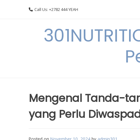
Skip
Call Us: +2782 444 YEAH
to
content
301NUTRITI
P
Mengenal Tanda-tan
yang Perlu Diwaspad
Posted on
November 10, 2024
by
admin301