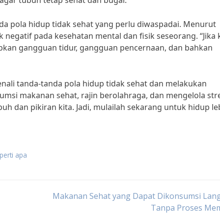
agar tubuh tetap sehat dan bugar.
nda pola hidup tidak sehat yang perlu diwaspadai. Menurut
k negatif pada kesehatan mental dan fisik seseorang. “Jika 
abkan gangguan tidur, gangguan pencernaan, dan bahkan
enali tanda-tanda pola hidup tidak sehat dan melakukan
si makanan sehat, rajin berolahraga, dan mengelola str
h dan pikiran kita. Jadi, mulailah sekarang untuk hidup le
perti apa
Makanan Sehat yang Dapat Dikonsumsi Lan
Tanpa Proses Me