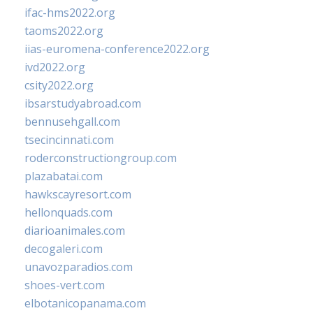
ifac-hms2022.org
taoms2022.org
iias-euromena-conference2022.org
ivd2022.org
csity2022.org
ibsarstudyabroad.com
bennusehgall.com
tsecincinnati.com
roderconstructiongroup.com
plazabatai.com
hawkscayresort.com
hellonquads.com
diarioanimales.com
decogaleri.com
unavozparadios.com
shoes-vert.com
elbotanicopanama.com