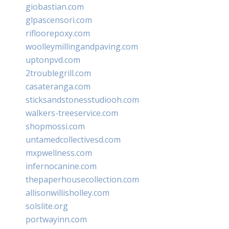
giobastian.com
glpascensori.com
rifloorepoxy.com
woolleymillingandpaving.com
uptonpvd.com
2troublegrill.com
casateranga.com
sticksandstonesstudiooh.com
walkers-treeservice.com
shopmossi.com
untamedcollectivesd.com
mxpwellness.com
infernocanine.com
thepaperhousecollection.com
allisonwillisholley.com
solslite.org
portwayinn.com