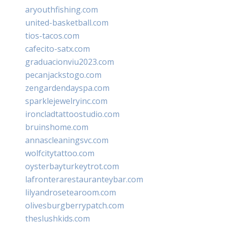
aryouthfishing.com
united-basketball.com
tios-tacos.com
cafecito-satx.com
graduacionviu2023.com
pecanjackstogo.com
zengardendayspa.com
sparklejewelryinc.com
ironcladtattoostudio.com
bruinshome.com
annascleaningsvc.com
wolfcitytattoo.com
oysterbayturkeytrot.com
lafronterarestauranteybar.com
lilyandrosetearoom.com
olivesburgberrypatch.com
theslushkids.com