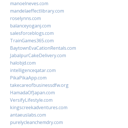
manoelneves.com
mandelaeffectlibrary.com
roselynns.com
balanceyoganj.com
salesforceblogs.com
TrainGames365.com
BaytownEvaCationRentals.com
JabalpurCakeDelivery.com
halobjd.com
intelligenceqatar.com
PikaPikaApp.com
takecareofbusinessdfw.org
HamadaOfJapan.com
VersifyLifestyle.com
kingscreekadventures.com
antaeuslabs.com
purelycleanchemdry.com