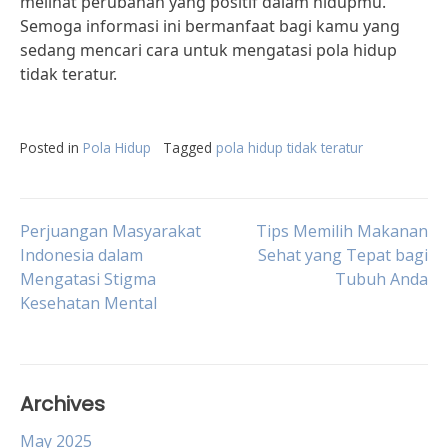
melihat perubahan yang positif dalam hidupmu.
Semoga informasi ini bermanfaat bagi kamu yang
sedang mencari cara untuk mengatasi pola hidup
tidak teratur.
Posted in
Pola Hidup
Tagged
pola hidup tidak teratur
Post
Perjuangan Masyarakat
Tips Memilih Makanan
Indonesia dalam
Sehat yang Tepat bagi
Mengatasi Stigma
Tubuh Anda
navigation
Kesehatan Mental
Archives
May 2025