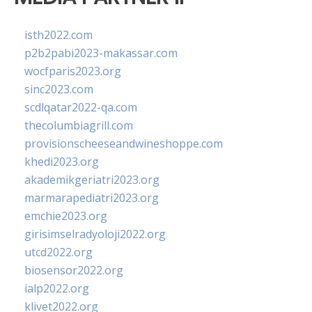
isth2022.com
p2b2pabi2023-makassar.com
wocfparis2023.org
sinc2023.com
scdlqatar2022-qa.com
thecolumbiagrill.com
provisionscheeseandwineshoppe.com
khedi2023.org
akademikgeriatri2023.org
marmarapediatri2023.org
emchie2023.org
girisimselradyoloji2022.org
utcd2022.org
biosensor2022.org
ialp2022.org
klivet2022.org