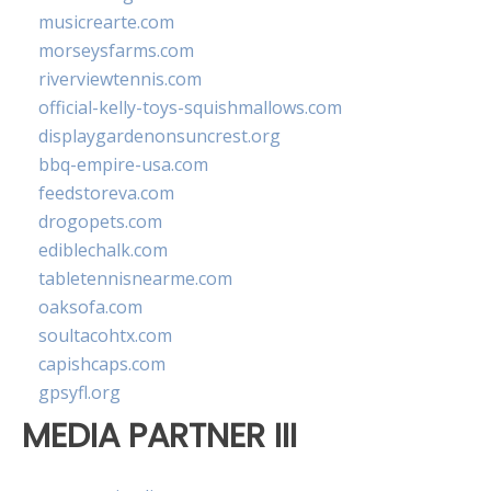
musicrearte.com
morseysfarms.com
riverviewtennis.com
official-kelly-toys-squishmallows.com
displaygardenonsuncrest.org
bbq-empire-usa.com
feedstoreva.com
drogopets.com
ediblechalk.com
tabletennisnearme.com
oaksofa.com
soultacohtx.com
capishcaps.com
gpsyfl.org
MEDIA PARTNER III