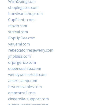
WishOping.com
shoplegacee.com
bonvivantshop.com
CupPlante.com
mpzin.com
stcreal.com
PopUpFlea.com
valueml.com
rebeccatorresjewelry.com
jmpbliss.com
drjorgerico.com
queensushipa.com
wendyweimerdds.com
ameri-camp.com
hrsreceivables.com
empconst1.com
cinderella-support.com