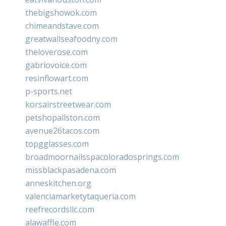
thebigshowok.com
chimeandstave.com
greatwallseafoodny.com
theloverose.com
gabriovoice.com
resinflowart.com
p-sports.net
korsairstreetwear.com
petshopallston.com
avenue26tacos.com
topgglasses.com
broadmoornailsspacoloradosprings.com
missblackpasadena.com
anneskitchen.org
valenciamarketytaqueria.com
reefrecordsllc.com
alawaffle.com