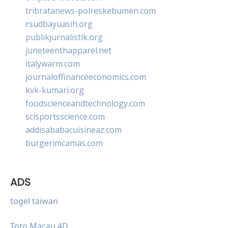
tribratanews-polreskebumen.com
rsudbayuasih.org
publikjurnalistik.org
juneteenthapparel.net
italywarm.com
journaloffinanceeconomics.com
kvk-kumari.org
foodscienceandtechnology.com
scisportsscience.com
addisababacuisineaz.com
burgerimcamas.com
ADS
togel taiwan
Toto Macau 4D