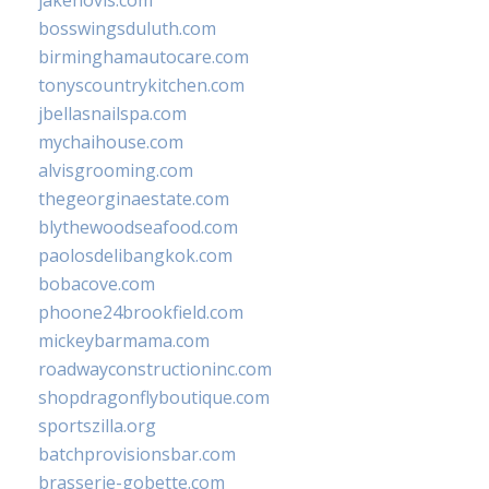
jakehovis.com
bosswingsduluth.com
birminghamautocare.com
tonyscountrykitchen.com
jbellasnailspa.com
mychaihouse.com
alvisgrooming.com
thegeorginaestate.com
blythewoodseafood.com
paolosdelibangkok.com
bobacove.com
phoone24brookfield.com
mickeybarmama.com
roadwayconstructioninc.com
shopdragonflyboutique.com
sportszilla.org
batchprovisionsbar.com
brasserie-gobette.com