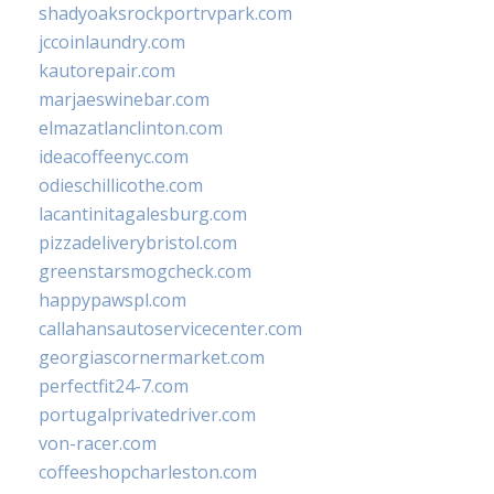
shadyoaksrockportrvpark.com
jccoinlaundry.com
kautorepair.com
marjaeswinebar.com
elmazatlanclinton.com
ideacoffeenyc.com
odieschillicothe.com
lacantinitagalesburg.com
pizzadeliverybristol.com
greenstarsmogcheck.com
happypawspl.com
callahansautoservicecenter.com
georgiascornermarket.com
perfectfit24-7.com
portugalprivatedriver.com
von-racer.com
coffeeshopcharleston.com