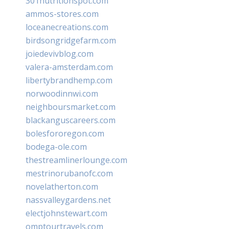
301nutritionspot.com
ammos-stores.com
loceanecreations.com
birdsongridgefarm.com
joiedevivblog.com
valera-amsterdam.com
libertybrandhemp.com
norwoodinnwi.com
neighboursmarket.com
blackanguscareers.com
bolesfororegon.com
bodega-ole.com
thestreamlinerlounge.com
mestrinorubanofc.com
novelatherton.com
nassvalleygardens.net
electjohnstewart.com
omptourtravels.com