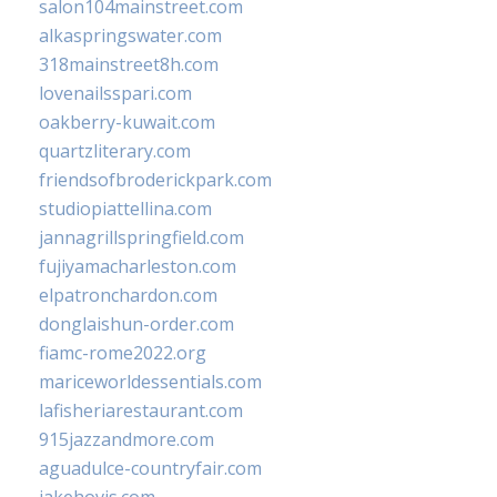
salon104mainstreet.com
alkaspringswater.com
318mainstreet8h.com
lovenailsspari.com
oakberry-kuwait.com
quartzliterary.com
friendsofbroderickpark.com
studiopiattellina.com
jannagrillspringfield.com
fujiyamacharleston.com
elpatronchardon.com
donglaishun-order.com
fiamc-rome2022.org
mariceworldessentials.com
lafisheriarestaurant.com
915jazzandmore.com
aguadulce-countryfair.com