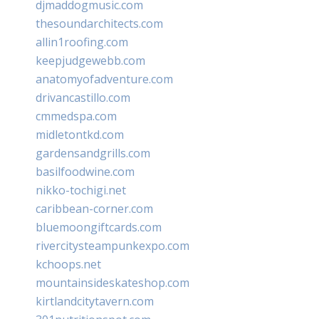
djmaddogmusic.com
thesoundarchitects.com
allin1roofing.com
keepjudgewebb.com
anatomyofadventure.com
drivancastillo.com
cmmedspa.com
midletontkd.com
gardensandgrills.com
basilfoodwine.com
nikko-tochigi.net
caribbean-corner.com
bluemoongiftcards.com
rivercitysteampunkexpo.com
kchoops.net
mountainsideskateshop.com
kirtlandcitytavern.com