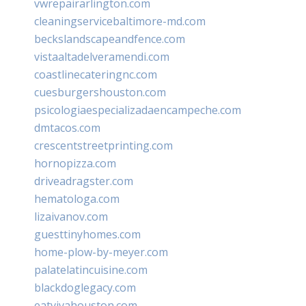
vwrepairarlington.com
cleaningservicebaltimore-md.com
beckslandscapeandfence.com
vistaaltadelveramendi.com
coastlinecateringnc.com
cuesburgershouston.com
psicologiaespecializadaencampeche.com
dmtacos.com
crescentstreetprinting.com
hornopizza.com
driveadragster.com
hematologa.com
lizaivanov.com
guesttinyhomes.com
home-plow-by-meyer.com
palatelatincuisine.com
blackdoglegacy.com
eatvivahouston.com