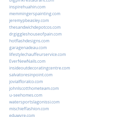
bigpinkrestaurant.com
inspirehuahin.com
memmingerspainting.com
jeremypbeasley.com
thesandwichdepotcos.com
drgiggleshouseofpain.com
hotflashdesigns.com
garagenadeau.com
lifestylechauffeurservice.com
EverNewNails.com
insideoutdecoratingcentre.com
salvatoresinpoint.com
jovialfloralco.com
johnlscotthometeam.com
u-seehomes.com
watersportslagonissi.com
mischieffashion.com
eduwyre.com