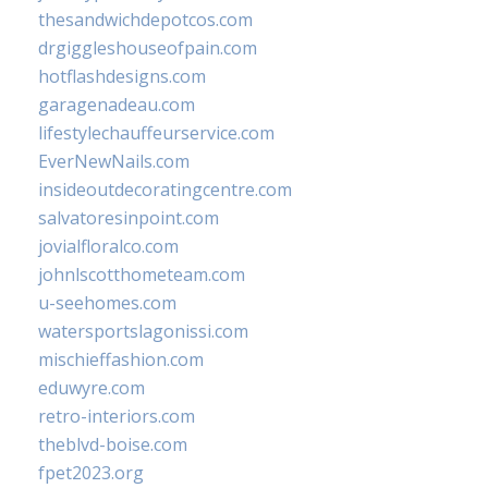
thesandwichdepotcos.com
drgiggleshouseofpain.com
hotflashdesigns.com
garagenadeau.com
lifestylechauffeurservice.com
EverNewNails.com
insideoutdecoratingcentre.com
salvatoresinpoint.com
jovialfloralco.com
johnlscotthometeam.com
u-seehomes.com
watersportslagonissi.com
mischieffashion.com
eduwyre.com
retro-interiors.com
theblvd-boise.com
fpet2023.org