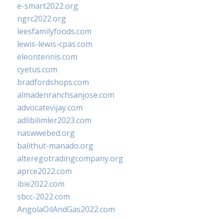
e-smart2022.org
ngrc2022.org
leesfamilyfoods.com
lewis-lewis-cpas.com
eleontennis.com
cyetus.com
bradfordshops.com
almadenranchsanjose.com
advocatevijay.com
adlibilimler2023.com
naswwebed.org
balithut-manado.org
alteregotradingcompany.org
aprce2022.com
ibie2022.com
sbcc-2022.com
AngolaOilAndGas2022.com