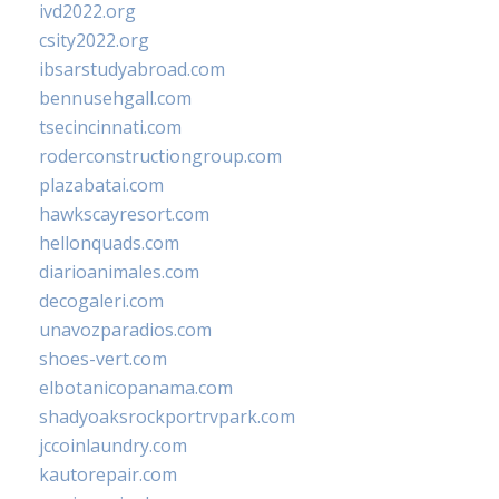
ivd2022.org
csity2022.org
ibsarstudyabroad.com
bennusehgall.com
tsecincinnati.com
roderconstructiongroup.com
plazabatai.com
hawkscayresort.com
hellonquads.com
diarioanimales.com
decogaleri.com
unavozparadios.com
shoes-vert.com
elbotanicopanama.com
shadyoaksrockportrvpark.com
jccoinlaundry.com
kautorepair.com