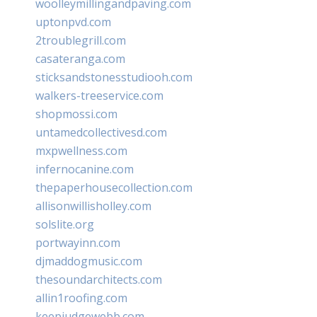
woolleymillingandpaving.com
uptonpvd.com
2troublegrill.com
casateranga.com
sticksandstonesstudiooh.com
walkers-treeservice.com
shopmossi.com
untamedcollectivesd.com
mxpwellness.com
infernocanine.com
thepaperhousecollection.com
allisonwillisholley.com
solslite.org
portwayinn.com
djmaddogmusic.com
thesoundarchitects.com
allin1roofing.com
keepjudgewebb.com