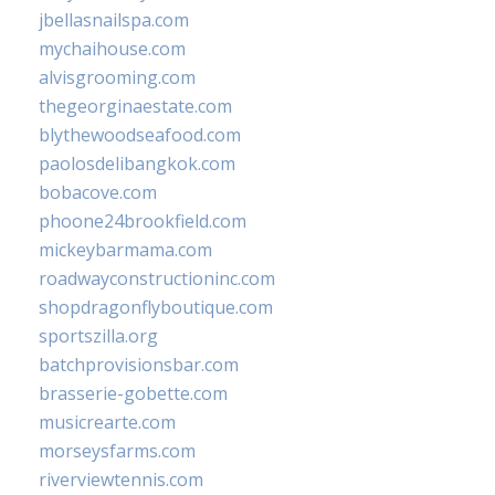
jbellasnailspa.com
mychaihouse.com
alvisgrooming.com
thegeorginaestate.com
blythewoodseafood.com
paolosdelibangkok.com
bobacove.com
phoone24brookfield.com
mickeybarmama.com
roadwayconstructioninc.com
shopdragonflyboutique.com
sportszilla.org
batchprovisionsbar.com
brasserie-gobette.com
musicrearte.com
morseysfarms.com
riverviewtennis.com