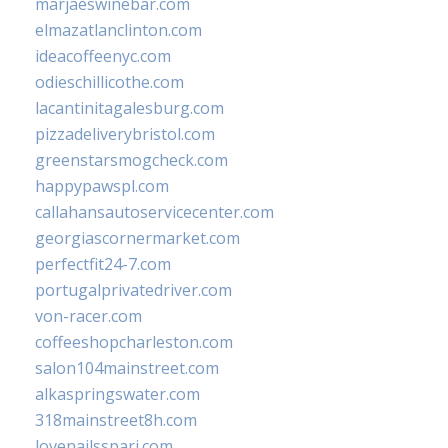
marjaeswinebar.com
elmazatlanclinton.com
ideacoffeenyc.com
odieschillicothe.com
lacantinitagalesburg.com
pizzadeliverybristol.com
greenstarsmogcheck.com
happypawspl.com
callahansautoservicecenter.com
georgiascornermarket.com
perfectfit24-7.com
portugalprivatedriver.com
von-racer.com
coffeeshopcharleston.com
salon104mainstreet.com
alkaspringswater.com
318mainstreet8h.com
lovenailsspari.com