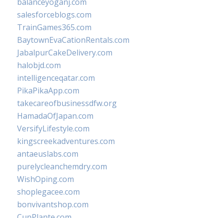
balanceyoganj.com
salesforceblogs.com
TrainGames365.com
BaytownEvaCationRentals.com
JabalpurCakeDelivery.com
halobjd.com
intelligenceqatar.com
PikaPikaApp.com
takecareofbusinessdfw.org
HamadaOfJapan.com
VersifyLifestyle.com
kingscreekadventures.com
antaeuslabs.com
purelycleanchemdry.com
WishOping.com
shoplegacee.com
bonvivantshop.com
CupPlante.com