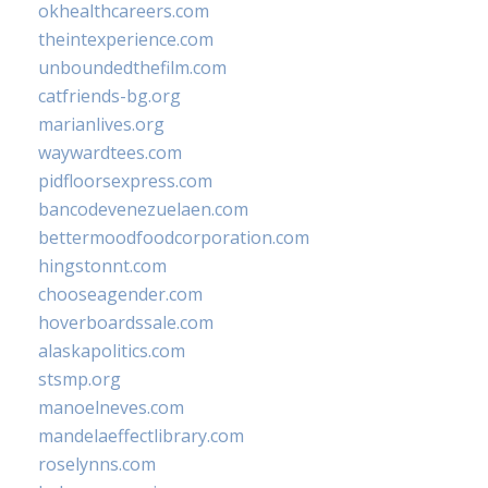
okhealthcareers.com
theintexperience.com
unboundedthefilm.com
catfriends-bg.org
marianlives.org
waywardtees.com
pidfloorsexpress.com
bancodevenezuelaen.com
bettermoodfoodcorporation.com
hingstonnt.com
chooseagender.com
hoverboardssale.com
alaskapolitics.com
stsmp.org
manoelneves.com
mandelaeffectlibrary.com
roselynns.com