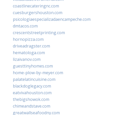
coastlinecateringnc.com
cuesburgershouston.com
psicologiaespecializadaencampeche.com
dmtacos.com
crescentstreetprinting.com
hornopizza.com
driveadragster.com
hematologa.com
lizaivanov.com
guesttinyhomes.com
home-plow-by-meyer.com
palatelatincuisine.com
blackdoglegacy.com
eatvivahouston.com
thebigshowok.com
chimeandstave.com
greatwallseafoodny.com