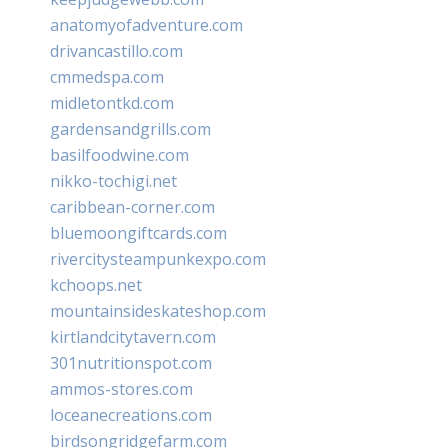
anatomyofadventure.com
drivancastillo.com
cmmedspa.com
midletontkd.com
gardensandgrills.com
basilfoodwine.com
nikko-tochigi.net
caribbean-corner.com
bluemoongiftcards.com
rivercitysteampunkexpo.com
kchoops.net
mountainsideskateshop.com
kirtlandcitytavern.com
301nutritionspot.com
ammos-stores.com
loceanecreations.com
birdsongridgefarm.com