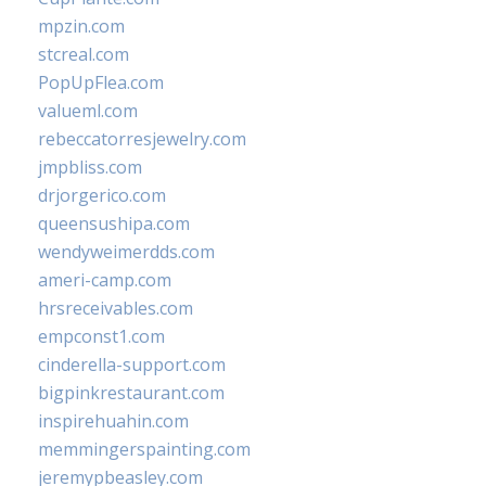
mpzin.com
stcreal.com
PopUpFlea.com
valueml.com
rebeccatorresjewelry.com
jmpbliss.com
drjorgerico.com
queensushipa.com
wendyweimerdds.com
ameri-camp.com
hrsreceivables.com
empconst1.com
cinderella-support.com
bigpinkrestaurant.com
inspirehuahin.com
memmingerspainting.com
jeremypbeasley.com