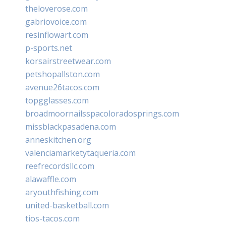
theloverose.com
gabriovoice.com
resinflowart.com
p-sports.net
korsairstreetwear.com
petshopallston.com
avenue26tacos.com
topgglasses.com
broadmoornailsspacoloradosprings.com
missblackpasadena.com
anneskitchen.org
valenciamarketytaqueria.com
reefrecordsllc.com
alawaffle.com
aryouthfishing.com
united-basketball.com
tios-tacos.com