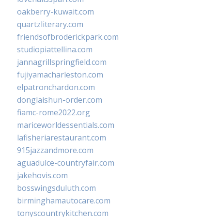
oakberry-kuwait.com
quartzliterary.com
friendsofbroderickpark.com
studiopiattellina.com
jannagrillspringfield.com
fujiyamacharleston.com
elpatronchardon.com
donglaishun-order.com
fiamc-rome2022.org
mariceworldessentials.com
lafisheriarestaurant.com
915jazzandmore.com
aguadulce-countryfair.com
jakehovis.com
bosswingsduluth.com
birminghamautocare.com
tonyscountrykitchen.com