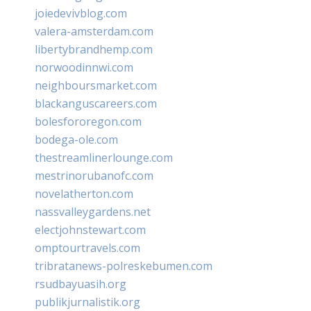
joiedevivblog.com
valera-amsterdam.com
libertybrandhemp.com
norwoodinnwi.com
neighboursmarket.com
blackanguscareers.com
bolesfororegon.com
bodega-ole.com
thestreamlinerlounge.com
mestrinorubanofc.com
novelatherton.com
nassvalleygardens.net
electjohnstewart.com
omptourtravels.com
tribratanews-polreskebumen.com
rsudbayuasih.org
publikjurnalistik.org