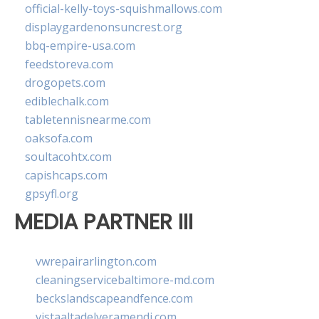
official-kelly-toys-squishmallows.com
displaygardenonsuncrest.org
bbq-empire-usa.com
feedstoreva.com
drogopets.com
ediblechalk.com
tabletennisnearme.com
oaksofa.com
soultacohtx.com
capishcaps.com
gpsyfl.org
MEDIA PARTNER III
vwrepairarlington.com
cleaningservicebaltimore-md.com
beckslandscapeandfence.com
vistaaltadelveramendi.com