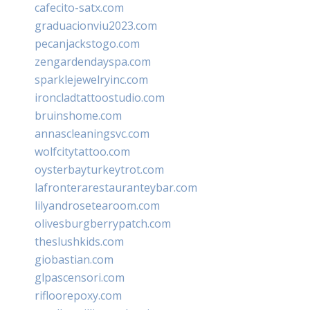
cafecito-satx.com
graduacionviu2023.com
pecanjackstogo.com
zengardendayspa.com
sparklejewelryinc.com
ironcladtattoostudio.com
bruinshome.com
annascleaningsvc.com
wolfcitytattoo.com
oysterbayturkeytrot.com
lafronterarestauranteybar.com
lilyandrosetearoom.com
olivesburgberrypatch.com
theslushkids.com
giobastian.com
glpascensori.com
rifloorepoxy.com