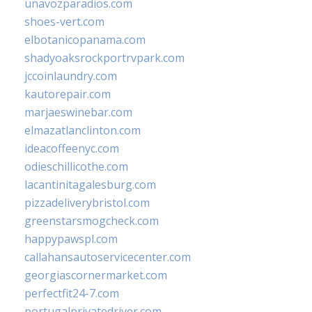
unavozparadios.com
shoes-vert.com
elbotanicopanama.com
shadyoaksrockportrvpark.com
jccoinlaundry.com
kautorepair.com
marjaeswinebar.com
elmazatlanclinton.com
ideacoffeenyc.com
odieschillicothe.com
lacantinitagalesburg.com
pizzadeliverybristol.com
greenstarsmogcheck.com
happypawspl.com
callahansautoservicecenter.com
georgiascornermarket.com
perfectfit24-7.com
portugalprivatedriver.com