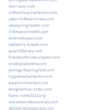
von-racer.com
coffeeshopcharleston.com
salon104mainstreet.com
alkaspringswater.com
318mainstreet8h.com
lovenailsspari.com
oakberry-kuwait.com
quartzliterary.com
friendsofbroderickpark.com
studiopiattellina.com
jannagrillspringfield.com
fujiyamacharleston.com
elpatronchardon.com
donglaishun-order.com
fiamc-rome2022.org
mariceworldessentials.com
lafisheriarestaurant.com