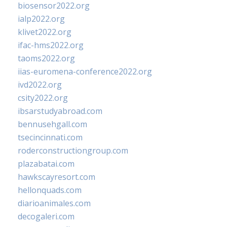
biosensor2022.org
ialp2022.org
klivet2022.org
ifac-hms2022.org
taoms2022.org
iias-euromena-conference2022.org
ivd2022.org
csity2022.org
ibsarstudyabroad.com
bennusehgall.com
tsecincinnati.com
roderconstructiongroup.com
plazabatai.com
hawkscayresort.com
hellonquads.com
diarioanimales.com
decogaleri.com