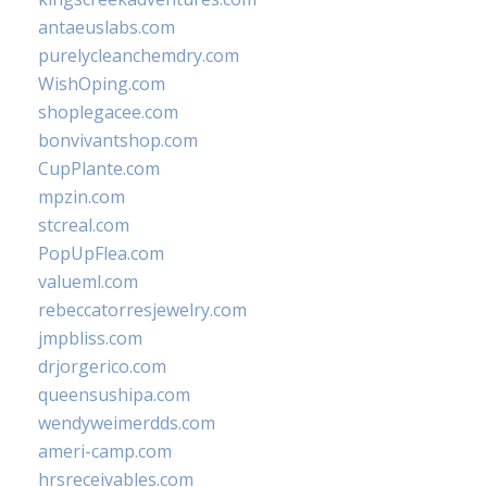
antaeuslabs.com
purelycleanchemdry.com
WishOping.com
shoplegacee.com
bonvivantshop.com
CupPlante.com
mpzin.com
stcreal.com
PopUpFlea.com
valueml.com
rebeccatorresjewelry.com
jmpbliss.com
drjorgerico.com
queensushipa.com
wendyweimerdds.com
ameri-camp.com
hrsreceivables.com