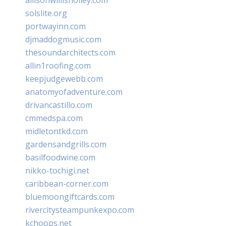
solslite.org
portwayinn.com
djmaddogmusic.com
thesoundarchitects.com
allin1roofing.com
keepjudgewebb.com
anatomyofadventure.com
drivancastillo.com
cmmedspa.com
midletontkd.com
gardensandgrills.com
basilfoodwine.com
nikko-tochigi.net
caribbean-corner.com
bluemoongiftcards.com
rivercitysteampunkexpo.com
kchoops.net