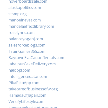
hoverboardssale.com
alaskapolitics.com
stsmp.org
manoelneves.com
mandelaeffectlibrary.com
roselynns.com
balanceyoganj.com
salesforceblogs.com
TrainGames365.com
BaytownEvaCationRentals.com
JabalpurCakeDelivery.com
halobjd.com
intelligenceqatar.com
PikaPikaApp.com
takecareofbusinessdfw.org
HamadaOfJapan.com
VersifyLifestyle.com
kingscreekadventures.com