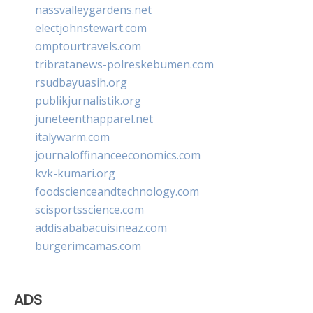
nassvalleygardens.net
electjohnstewart.com
omptourtravels.com
tribratanews-polreskebumen.com
rsudbayuasih.org
publikjurnalistik.org
juneteenthapparel.net
italywarm.com
journaloffinanceeconomics.com
kvk-kumari.org
foodscienceandtechnology.com
scisportsscience.com
addisababacuisineaz.com
burgerimcamas.com
ADS