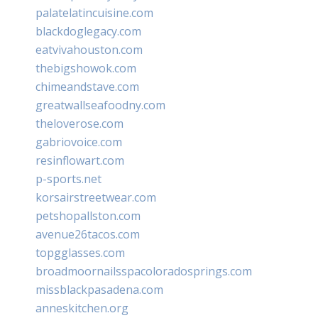
palatelatincuisine.com
blackdoglegacy.com
eatvivahouston.com
thebigshowok.com
chimeandstave.com
greatwallseafoodny.com
theloverose.com
gabriovoice.com
resinflowart.com
p-sports.net
korsairstreetwear.com
petshopallston.com
avenue26tacos.com
topgglasses.com
broadmoornailsspacoloradosprings.com
missblackpasadena.com
anneskitchen.org