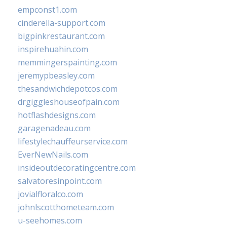
empconst1.com
cinderella-support.com
bigpinkrestaurant.com
inspirehuahin.com
memmingerspainting.com
jeremypbeasley.com
thesandwichdepotcos.com
drgiggleshouseofpain.com
hotflashdesigns.com
garagenadeau.com
lifestylechauffeurservice.com
EverNewNails.com
insideoutdecoratingcentre.com
salvatoresinpoint.com
jovialfloralco.com
johnlscotthometeam.com
u-seehomes.com