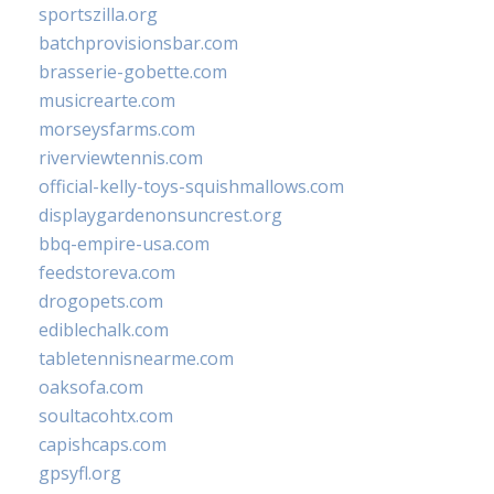
sportszilla.org
batchprovisionsbar.com
brasserie-gobette.com
musicrearte.com
morseysfarms.com
riverviewtennis.com
official-kelly-toys-squishmallows.com
displaygardenonsuncrest.org
bbq-empire-usa.com
feedstoreva.com
drogopets.com
ediblechalk.com
tabletennisnearme.com
oaksofa.com
soultacohtx.com
capishcaps.com
gpsyfl.org