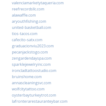
valenciamarketytaqueria.com
reefrecordsllc.com
alawaffle.com
aryouthfishing.com
united-basketball.com
tios-tacos.com
cafecito-satx.com
graduacionviu2023.com
pecanjackstogo.com
zengardendayspa.com
sparklejewelryinc.com
ironcladtattoostudio.com
bruinshome.com
annascleaningsvc.com
wolfcitytattoo.com
oysterbayturkeytrot.com
lafronterarestauranteybar.com