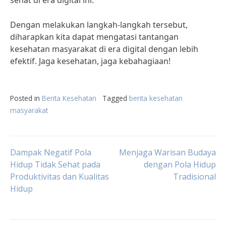
sehat di era digital ini.”
Dengan melakukan langkah-langkah tersebut,
diharapkan kita dapat mengatasi tantangan
kesehatan masyarakat di era digital dengan lebih
efektif. Jaga kesehatan, jaga kebahagiaan!
Posted in
Berita Kesehatan
Tagged
berita kesehatan
masyarakat
Post
Dampak Negatif Pola
Menjaga Warisan Budaya
Hidup Tidak Sehat pada
dengan Pola Hidup
Produktivitas dan Kualitas
Tradisional
navigation
Hidup