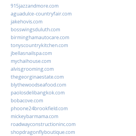
915jazzandmore.com
aguadulce-countryfair.com
jakehovis.com
bosswingsduluth.com
birminghamautocare.com
tonyscountrykitchen.com
jbellasnailspa.com
mychaihouse.com
alvisgrooming.com
thegeorginaestate.com
blythewoodseafood.com
paolosdelibangkok.com
bobacove.com
phoone24brookfield.com
mickeybarmama.com
roadwayconstructioninc.com
shopdragonflyboutique.com