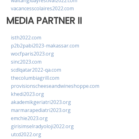
waitangidayfestival2022.com
vacancesscolaires2022.com
MEDIA PARTNER II
isth2022.com
p2b2pabi2023-makassar.com
wocfparis2023.org
sinc2023.com
scdlqatar2022-qa.com
thecolumbiagrill.com
provisionscheeseandwineshoppe.com
khedi2023.org
akademikgeriatri2023.org
marmarapediatri2023.org
emchie2023.org
girisimselradyoloji2022.org
utcd2022.org