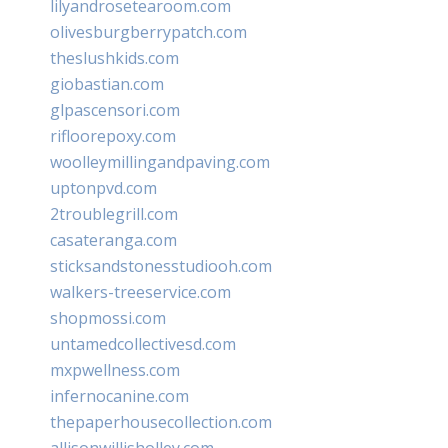
lilyandrosetearoom.com
olivesburgberrypatch.com
theslushkids.com
giobastian.com
glpascensori.com
rifloorepoxy.com
woolleymillingandpaving.com
uptonpvd.com
2troublegrill.com
casateranga.com
sticksandstonesstudiooh.com
walkers-treeservice.com
shopmossi.com
untamedcollectivesd.com
mxpwellness.com
infernocanine.com
thepaperhousecollection.com
allisonwillisholley.com