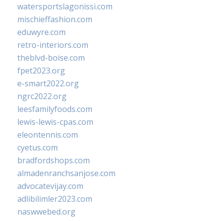
watersportslagonissi.com
mischieffashion.com
eduwyre.com
retro-interiors.com
theblvd-boise.com
fpet2023.org
e-smart2022.org
ngrc2022.org
leesfamilyfoods.com
lewis-lewis-cpas.com
eleontennis.com
cyetus.com
bradfordshops.com
almadenranchsanjose.com
advocatevijay.com
adlibilimler2023.com
naswwebed.org