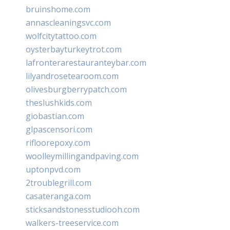
bruinshome.com
annascleaningsvc.com
wolfcitytattoo.com
oysterbayturkeytrot.com
lafronterarestauranteybar.com
lilyandrosetearoom.com
olivesburgberrypatch.com
theslushkids.com
giobastian.com
glpascensori.com
rifloorepoxy.com
woolleymillingandpaving.com
uptonpvd.com
2troublegrill.com
casateranga.com
sticksandstonesstudiooh.com
walkers-treeservice.com