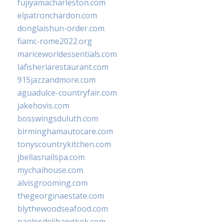
fujiyamacharleston.com
elpatronchardon.com
donglaishun-order.com
fiamc-rome2022.org
mariceworldessentials.com
lafisheriarestaurant.com
915jazzandmore.com
aguadulce-countryfair.com
jakehovis.com
bosswingsduluth.com
birminghamautocare.com
tonyscountrykitchen.com
jbellasnailspa.com
mychaihouse.com
alvisgrooming.com
thegeorginaestate.com
blythewoodseafood.com
paolosdelibangkok.com