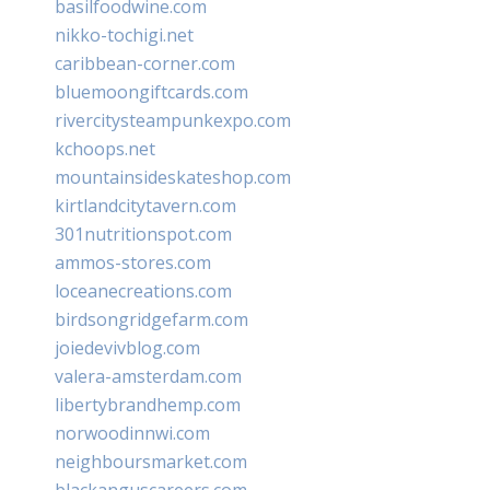
basilfoodwine.com
nikko-tochigi.net
caribbean-corner.com
bluemoongiftcards.com
rivercitysteampunkexpo.com
kchoops.net
mountainsideskateshop.com
kirtlandcitytavern.com
301nutritionspot.com
ammos-stores.com
loceanecreations.com
birdsongridgefarm.com
joiedevivblog.com
valera-amsterdam.com
libertybrandhemp.com
norwoodinnwi.com
neighboursmarket.com
blackanguscareers.com