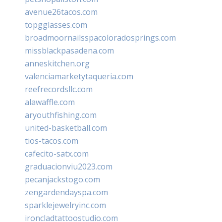
avenue26tacos.com
topgglasses.com
broadmoornailsspacoloradosprings.com
missblackpasadena.com
anneskitchen.org
valenciamarketytaqueria.com
reefrecordsllc.com
alawaffle.com
aryouthfishing.com
united-basketball.com
tios-tacos.com
cafecito-satx.com
graduacionviu2023.com
pecanjackstogo.com
zengardendayspa.com
sparklejewelryinc.com
ironcladtattoostudio.com