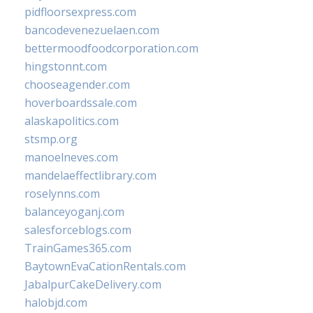
pidfloorsexpress.com
bancodevenezuelaen.com
bettermoodfoodcorporation.com
hingstonnt.com
chooseagender.com
hoverboardssale.com
alaskapolitics.com
stsmp.org
manoelneves.com
mandelaeffectlibrary.com
roselynns.com
balanceyoganj.com
salesforceblogs.com
TrainGames365.com
BaytownEvaCationRentals.com
JabalpurCakeDelivery.com
halobjd.com