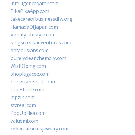
intelligenceqatar.com
PikaPikaApp.com
takecareofbusinessdfw.org
HamadaOfJapan.com
VersifyLifestyle.com
kingscreekadventures.com
antaeuslabs.com
purelycleanchemdry.com
WishOping.com
shoplegacee.com
bonvivantshop.com
CupPlante.com
mpzin.com
stcreal.com
PopUpFlea.com
valueml.com
rebeccatorresjewelry.com