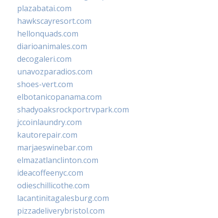
plazabatai.com
hawkscayresort.com
hellonquads.com
diarioanimales.com
decogaleri.com
unavozparadios.com
shoes-vert.com
elbotanicopanama.com
shadyoaksrockportrvpark.com
jccoinlaundry.com
kautorepair.com
marjaeswinebar.com
elmazatlanclinton.com
ideacoffeenyc.com
odieschillicothe.com
lacantinitagalesburg.com
pizzadeliverybristol.com