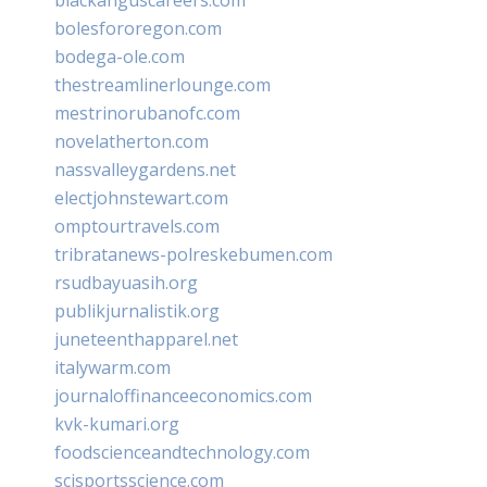
bolesfororegon.com
bodega-ole.com
thestreamlinerlounge.com
mestrinorubanofc.com
novelatherton.com
nassvalleygardens.net
electjohnstewart.com
omptourtravels.com
tribratanews-polreskebumen.com
rsudbayuasih.org
publikjurnalistik.org
juneteenthapparel.net
italywarm.com
journaloffinanceeconomics.com
kvk-kumari.org
foodscienceandtechnology.com
scisportsscience.com