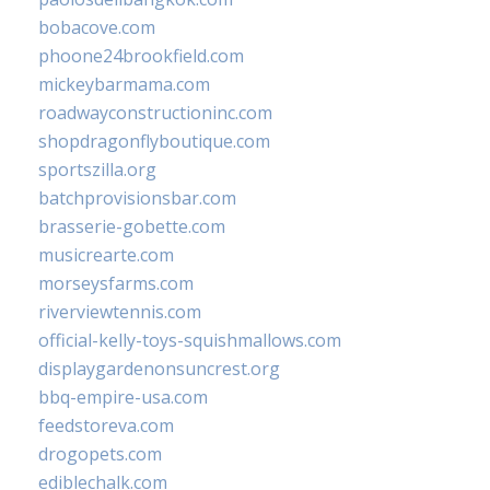
bobacove.com
phoone24brookfield.com
mickeybarmama.com
roadwayconstructioninc.com
shopdragonflyboutique.com
sportszilla.org
batchprovisionsbar.com
brasserie-gobette.com
musicrearte.com
morseysfarms.com
riverviewtennis.com
official-kelly-toys-squishmallows.com
displaygardenonsuncrest.org
bbq-empire-usa.com
feedstoreva.com
drogopets.com
ediblechalk.com