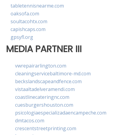
tabletennisnearme.com
oaksofa.com
soultacohtx.com
capishcaps.com
gpsyfl.org
MEDIA PARTNER III
vwrepairarlington.com
cleaningservicebaltimore-md.com
beckslandscapeandfence.com
vistaaltadelveramendi.com
coastlinecateringnc.com
cuesburgershouston.com
psicologiaespecializadaencampeche.com
dmtacos.com
crescentstreetprinting.com