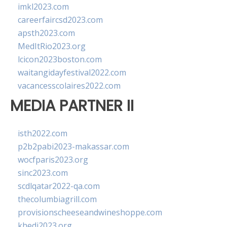
imkl2023.com
careerfaircsd2023.com
apsth2023.com
MedItRio2023.org
lcicon2023boston.com
waitangidayfestival2022.com
vacancesscolaires2022.com
MEDIA PARTNER II
isth2022.com
p2b2pabi2023-makassar.com
wocfparis2023.org
sinc2023.com
scdlqatar2022-qa.com
thecolumbiagrill.com
provisionscheeseandwineshoppe.com
khedi2023.org