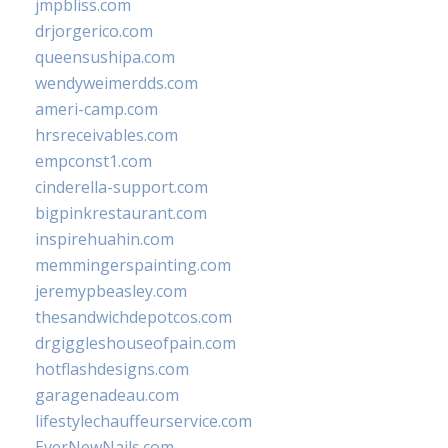
jmpbliss.com
drjorgerico.com
queensushipa.com
wendyweimerdds.com
ameri-camp.com
hrsreceivables.com
empconst1.com
cinderella-support.com
bigpinkrestaurant.com
inspirehuahin.com
memmingerspainting.com
jeremypbeasley.com
thesandwichdepotcos.com
drgiggleshouseofpain.com
hotflashdesigns.com
garagenadeau.com
lifestylechauffeurservice.com
EverNewNails.com