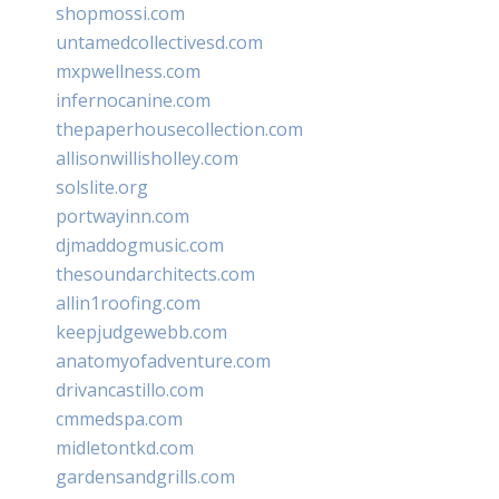
shopmossi.com
untamedcollectivesd.com
mxpwellness.com
infernocanine.com
thepaperhousecollection.com
allisonwillisholley.com
solslite.org
portwayinn.com
djmaddogmusic.com
thesoundarchitects.com
allin1roofing.com
keepjudgewebb.com
anatomyofadventure.com
drivancastillo.com
cmmedspa.com
midletontkd.com
gardensandgrills.com