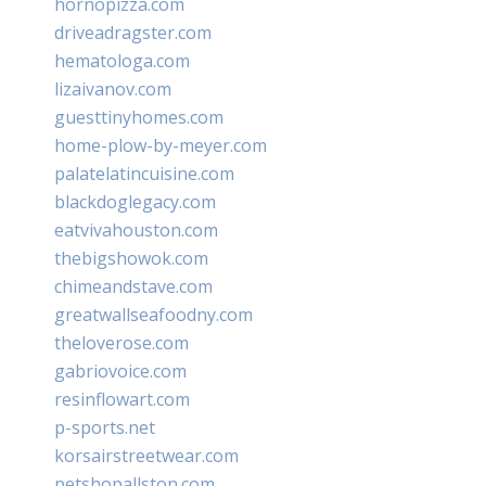
hornopizza.com
driveadragster.com
hematologa.com
lizaivanov.com
guesttinyhomes.com
home-plow-by-meyer.com
palatelatincuisine.com
blackdoglegacy.com
eatvivahouston.com
thebigshowok.com
chimeandstave.com
greatwallseafoodny.com
theloverose.com
gabriovoice.com
resinflowart.com
p-sports.net
korsairstreetwear.com
petshopallston.com