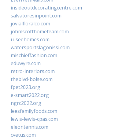
insideoutdecoratingcentre.com
salvatoresinpoint.com
jovialfloralco.com
johnlscotthometeam.com
u-seehomes.com
watersportslagonissi.com
mischieffashion.com
eduwyre.com
retro-interiors.com
theblvd-boise.com
fpet2023.org
e-smart2022.org
ngrc2022.org
leesfamilyfoods.com
lewis-lewis-cpas.com
eleontennis.com
cyetus.com