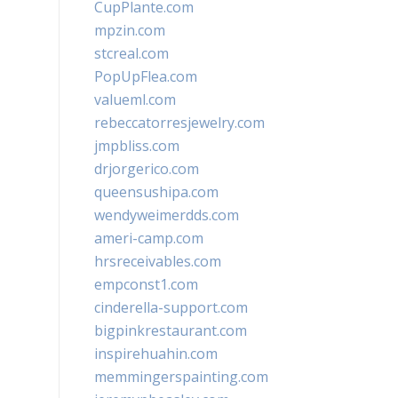
CupPlante.com
mpzin.com
stcreal.com
PopUpFlea.com
valueml.com
rebeccatorresjewelry.com
jmpbliss.com
drjorgerico.com
queensushipa.com
wendyweimerdds.com
ameri-camp.com
hrsreceivables.com
empconst1.com
cinderella-support.com
bigpinkrestaurant.com
inspirehuahin.com
memmingerspainting.com