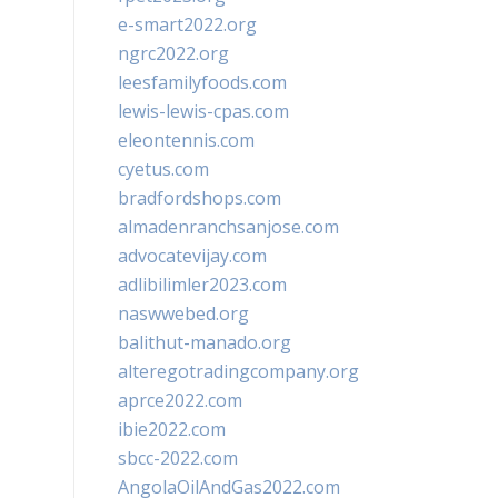
e-smart2022.org
ngrc2022.org
leesfamilyfoods.com
lewis-lewis-cpas.com
eleontennis.com
cyetus.com
bradfordshops.com
almadenranchsanjose.com
advocatevijay.com
adlibilimler2023.com
naswwebed.org
balithut-manado.org
alteregotradingcompany.org
aprce2022.com
ibie2022.com
sbcc-2022.com
AngolaOilAndGas2022.com