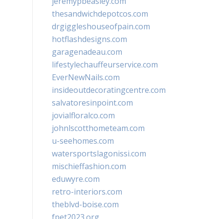
jeremypbeasley.com
thesandwichdepotcos.com
drgiggleshouseofpain.com
hotflashdesigns.com
garagenadeau.com
lifestylechauffeurservice.com
EverNewNails.com
insideoutdecoratingcentre.com
salvatoresinpoint.com
jovialfloralco.com
johnlscotthometeam.com
u-seehomes.com
watersportslagonissi.com
mischieffashion.com
eduwyre.com
retro-interiors.com
theblvd-boise.com
fpet2023.org