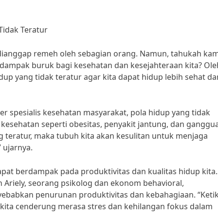
idak Teratur
i dianggap remeh oleh sebagian orang. Namun, tahukah ka
rdampak buruk bagi kesehatan dan kesejahteraan kita? Ole
up yang tidak teratur agar kita dapat hidup lebih sehat da
er spesialis kesehatan masyarakat, pola hidup yang tidak
esehatan seperti obesitas, penyakit jantung, dan ganggu
ang teratur, maka tubuh kita akan kesulitan untuk menjaga
 ujarnya.
 dapat berdampak pada produktivitas dan kualitas hidup kita.
n Ariely, seorang psikolog dan ekonom behavioral,
yebabkan penurunan produktivitas dan kebahagiaan. “Keti
ka kita cenderung merasa stres dan kehilangan fokus dalam