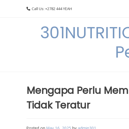
Skip
Call Us: +2782 444 YEAH
to
content
301NUTRITI
P
Mengapa Perlu Memp
Tidak Teratur
Posted on
May 16, 2025
by
admin301