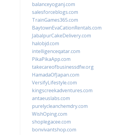
balanceyoganj.com
salesforceblogs.com
TrainGames365.com
BaytownEvaCationRentals.com
JabalpurCakeDelivery.com
halobjd.com
intelligenceqatar.com
PikaPikaApp.com
takecareofbusinessdfw.org
HamadaOfJapan.com
VersifyLifestyle.com
kingscreekadventures.com
antaeuslabs.com
purelycleanchemdry.com
WishOping.com
shoplegacee.com
bonvivantshop.com