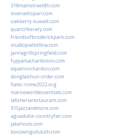
318mainstreet8h.com
lovenailsspari.com
oakberry-kuwait.com
quartzliterary.com
friendsofbroderickpark.com
studiopiattellina.com
jannagrillspringfield.com
fujiyamacharleston.com
elpatronchardon.com
donglaishun-order.com
fiamc-rome2022.org
mariceworldessentials.com
lafisheriarestaurant.com
915jazzandmore.com
aguadulce-countryfair.com
jakehovis.com
bosswingsduluth.com