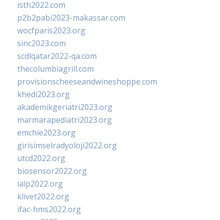
isth2022.com
p2b2pabi2023-makassar.com
wocfparis2023.org
sinc2023.com
scdlqatar2022-qa.com
thecolumbiagrill.com
provisionscheeseandwineshoppe.com
khedi2023.org
akademikgeriatri2023.org
marmarapediatri2023.org
emchie2023.org
girisimselradyoloji2022.org
utcd2022.org
biosensor2022.org
ialp2022.org
klivet2022.org
ifac-hms2022.org