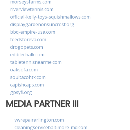
morseysfarms.com
riverviewtennis.com
official-kelly-toys-squishmallows.com
displaygardenonsuncrest.org
bbq-empire-usa.com
feedstoreva.com
drogopets.com
ediblechalk.com
tabletennisnearme.com
oaksofa.com
soultacohtx.com
capishcaps.com
gpsyfl.org
MEDIA PARTNER III
vwrepairarlington.com
cleaningservicebaltimore-md.com