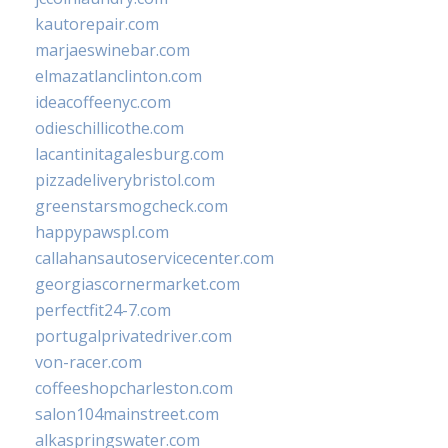
kautorepair.com
marjaeswinebar.com
elmazatlanclinton.com
ideacoffeenyc.com
odieschillicothe.com
lacantinitagalesburg.com
pizzadeliverybristol.com
greenstarsmogcheck.com
happypawspl.com
callahansautoservicecenter.com
georgiascornermarket.com
perfectfit24-7.com
portugalprivatedriver.com
von-racer.com
coffeeshopcharleston.com
salon104mainstreet.com
alkaspringswater.com