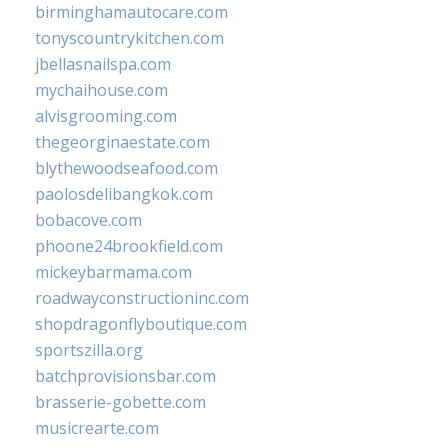
birminghamautocare.com
tonyscountrykitchen.com
jbellasnailspa.com
mychaihouse.com
alvisgrooming.com
thegeorginaestate.com
blythewoodseafood.com
paolosdelibangkok.com
bobacove.com
phoone24brookfield.com
mickeybarmama.com
roadwayconstructioninc.com
shopdragonflyboutique.com
sportszilla.org
batchprovisionsbar.com
brasserie-gobette.com
musicrearte.com