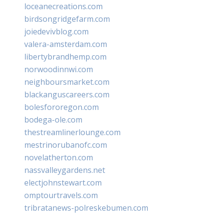
loceanecreations.com
birdsongridgefarm.com
joiedevivblog.com
valera-amsterdam.com
libertybrandhemp.com
norwoodinnwi.com
neighboursmarket.com
blackanguscareers.com
bolesfororegon.com
bodega-ole.com
thestreamlinerlounge.com
mestrinorubanofc.com
novelatherton.com
nassvalleygardens.net
electjohnstewart.com
omptourtravels.com
tribratanews-polreskebumen.com