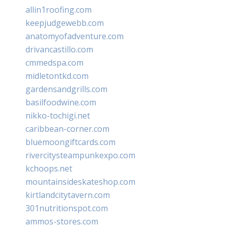
allin1roofing.com
keepjudgewebb.com
anatomyofadventure.com
drivancastillo.com
cmmedspa.com
midletontkd.com
gardensandgrills.com
basilfoodwine.com
nikko-tochigi.net
caribbean-corner.com
bluemoongiftcards.com
rivercitysteampunkexpo.com
kchoops.net
mountainsideskateshop.com
kirtlandcitytavern.com
301nutritionspot.com
ammos-stores.com