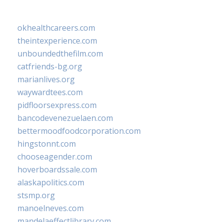
okhealthcareers.com
theintexperience.com
unboundedthefilm.com
catfriends-bg.org
marianlives.org
waywardtees.com
pidfloorsexpress.com
bancodevenezuelaen.com
bettermoodfoodcorporation.com
hingstonnt.com
chooseagender.com
hoverboardssale.com
alaskapolitics.com
stsmp.org
manoelneves.com
mandelaeffectlibrary.com