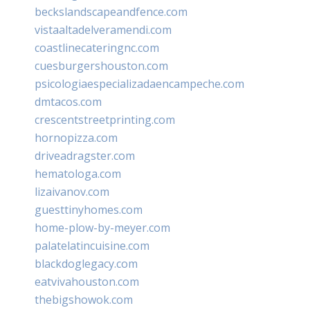
beckslandscapeandfence.com
vistaaltadelveramendi.com
coastlinecateringnc.com
cuesburgershouston.com
psicologiaespecializadaencampeche.com
dmtacos.com
crescentstreetprinting.com
hornopizza.com
driveadragster.com
hematologa.com
lizaivanov.com
guesttinyhomes.com
home-plow-by-meyer.com
palatelatincuisine.com
blackdoglegacy.com
eatvivahouston.com
thebigshowok.com