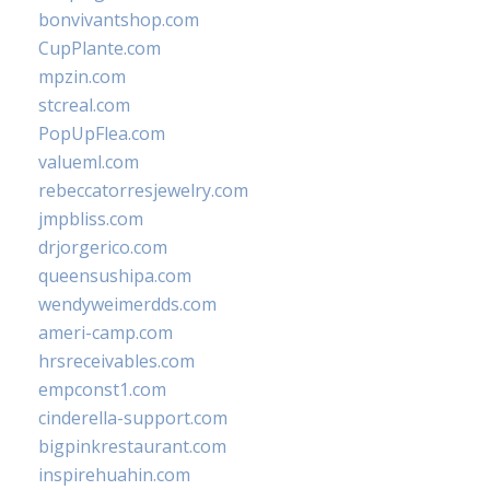
bonvivantshop.com
CupPlante.com
mpzin.com
stcreal.com
PopUpFlea.com
valueml.com
rebeccatorresjewelry.com
jmpbliss.com
drjorgerico.com
queensushipa.com
wendyweimerdds.com
ameri-camp.com
hrsreceivables.com
empconst1.com
cinderella-support.com
bigpinkrestaurant.com
inspirehuahin.com