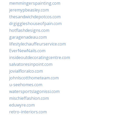
memmingerspainting.com
jeremypbeasley.com
thesandwichdepotcos.com
drgiggleshouseofpain.com
hotflashdesigns.com
garagenadeau.com
lifestylechauffeurservice.com
EverNewNails.com
insideoutdecoratingcentre.com
salvatoresinpoint.com
jovialfloralco.com
johnlscotthometeam.com
u-seehomes.com
watersportslagonissi.com
mischieffashion.com
eduwyre.com
retro-interiors.com