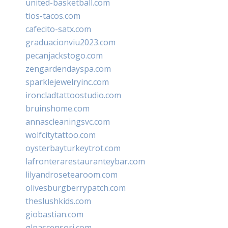
united-basketball.com
tios-tacos.com
cafecito-satx.com
graduacionviu2023.com
pecanjackstogo.com
zengardendayspa.com
sparklejewelryinc.com
ironcladtattoostudio.com
bruinshome.com
annascleaningsvc.com
wolfcitytattoo.com
oysterbayturkeytrot.com
lafronterarestauranteybar.com
lilyandrosetearoom.com
olivesburgberrypatch.com
theslushkids.com
giobastian.com
glpascensori.com