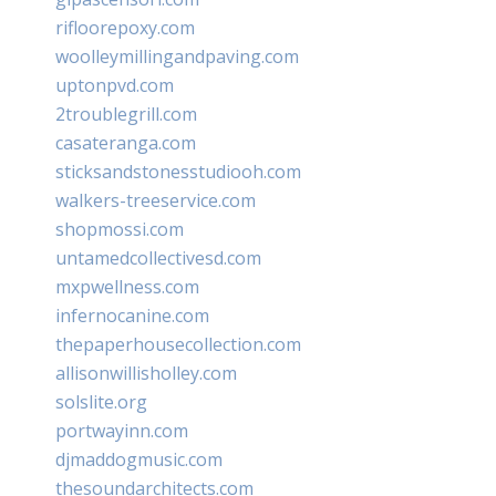
rifloorepoxy.com
woolleymillingandpaving.com
uptonpvd.com
2troublegrill.com
casateranga.com
sticksandstonesstudiooh.com
walkers-treeservice.com
shopmossi.com
untamedcollectivesd.com
mxpwellness.com
infernocanine.com
thepaperhousecollection.com
allisonwillisholley.com
solslite.org
portwayinn.com
djmaddogmusic.com
thesoundarchitects.com