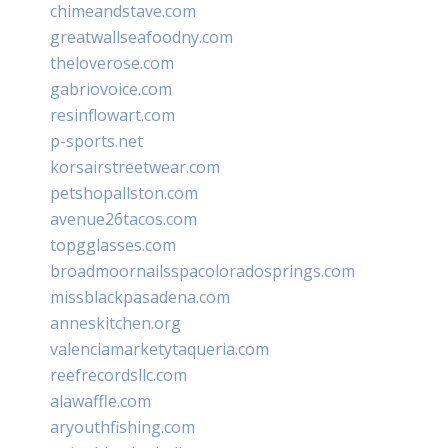
chimeandstave.com
greatwallseafoodny.com
theloverose.com
gabriovoice.com
resinflowart.com
p-sports.net
korsairstreetwear.com
petshopallston.com
avenue26tacos.com
topgglasses.com
broadmoornailsspacoloradosprings.com
missblackpasadena.com
anneskitchen.org
valenciamarketytaqueria.com
reefrecordsllc.com
alawaffle.com
aryouthfishing.com