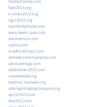
theblvd-boise.com
fpet2023.org
e-smart2022.org
ngrc2022.org
leesfamilyfoods.com
lewis-lewis-cpas.com
eleontennis.com
cyetus.com
bradfordshops.com
almadenranchsanjose.com
advocatevijay.com
adlibilimler2023.com
naswwebed.org
balithut-manado.org
alteregotradingcompany.org
aprce2022.com
ibie2022.com