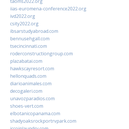
taoms2022.org
iias-euromena-conference2022.org
ivd2022.org
csity2022.org
ibsarstudyabroad.com
bennusehgall.com
tsecincinnati.com
roderconstructiongroup.com
plazabatai.com
hawkscayresort.com
hellonquads.com
diarioanimales.com
decogaleri.com
unavozparadios.com
shoes-vert.com
elbotanicopanama.com
shadyoaksrockportrvpark.com
jccoinlaundry.com