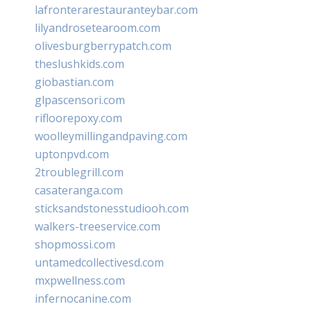
lafronterarestauranteybar.com
lilyandrosetearoom.com
olivesburgberrypatch.com
theslushkids.com
giobastian.com
glpascensori.com
rifloorepoxy.com
woolleymillingandpaving.com
uptonpvd.com
2troublegrill.com
casateranga.com
sticksandstonesstudiooh.com
walkers-treeservice.com
shopmossi.com
untamedcollectivesd.com
mxpwellness.com
infernocanine.com