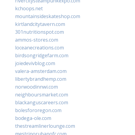
rivercitysteampunkexpo.com
kchoops.net
mountainsideskateshop.com
kirtlandcitytavern.com
301nutritionspot.com
ammos-stores.com
loceanecreations.com
birdsongridgefarm.com
joiedevivblog.com
valera-amsterdam.com
libertybrandhemp.com
norwoodinnwi.com
neighboursmarket.com
blackanguscareers.com
bolesfororegon.com
bodega-ole.com
thestreamlinerlounge.com
mestrinorubanofc.com