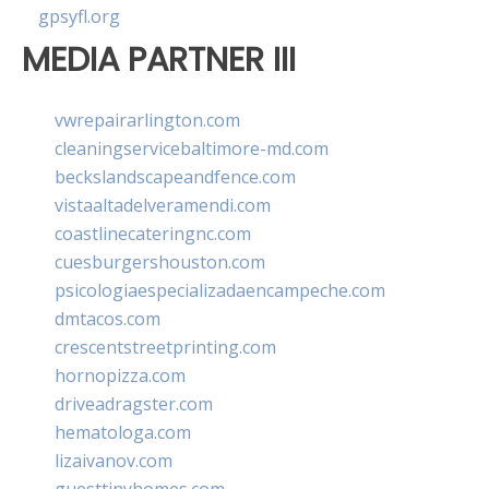
gpsyfl.org
MEDIA PARTNER III
vwrepairarlington.com
cleaningservicebaltimore-md.com
beckslandscapeandfence.com
vistaaltadelveramendi.com
coastlinecateringnc.com
cuesburgershouston.com
psicologiaespecializadaencampeche.com
dmtacos.com
crescentstreetprinting.com
hornopizza.com
driveadragster.com
hematologa.com
lizaivanov.com
guesttinyhomes.com