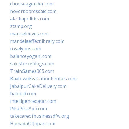
chooseagender.com
hoverboardssale.com
alaskapolitics.com
stsmp.org
manoelneves.com
mandelaeffectlibrary.com
roselynns.com
balanceyoganj.com
salesforceblogs.com
TrainGames365.com
BaytownEvaCationRentals.com
JabalpurCakeDelivery.com
halobjd.com
intelligenceqatar.com
PikaPikaApp.com
takecareofbusinessdfw.org
HamadaOfJapan.com