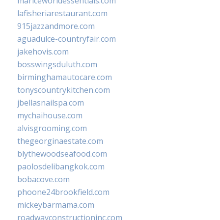
mariceworldessentials.com
lafisheriarestaurant.com
915jazzandmore.com
aguadulce-countryfair.com
jakehovis.com
bosswingsduluth.com
birminghamautocare.com
tonyscountrykitchen.com
jbellasnailspa.com
mychaihouse.com
alvisgrooming.com
thegeorginaestate.com
blythewoodseafood.com
paolosdelibangkok.com
bobacove.com
phoone24brookfield.com
mickeybarmama.com
roadwayconstructioninc.com