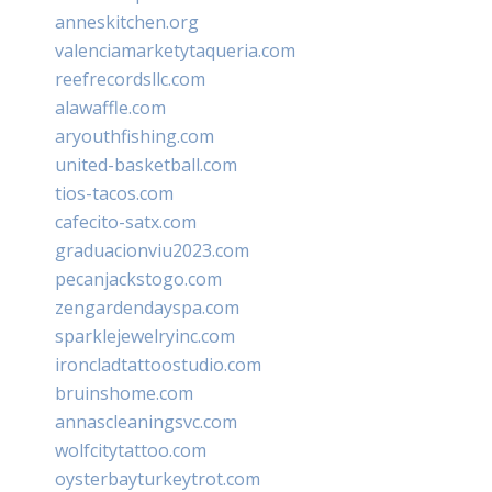
anneskitchen.org
valenciamarketytaqueria.com
reefrecordsllc.com
alawaffle.com
aryouthfishing.com
united-basketball.com
tios-tacos.com
cafecito-satx.com
graduacionviu2023.com
pecanjackstogo.com
zengardendayspa.com
sparklejewelryinc.com
ironcladtattoostudio.com
bruinshome.com
annascleaningsvc.com
wolfcitytattoo.com
oysterbayturkeytrot.com