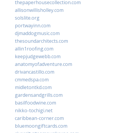
thepaperhousecollection.com
allisonwillisholley.com
solslite.org
portwayinn.com
djmaddogmusic.com
thesoundarchitects.com
allin1roofing.com
keepjudgewebb.com
anatomyofadventure.com
drivancastillo.com
cmmedspa.com
midletontkd.com
gardensandgrills.com
basilfoodwine.com
nikko-tochigi.net
caribbean-corner.com
bluemoongiftcards.com