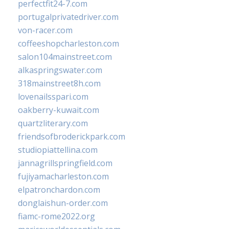
perfectfit24-7.com
portugalprivatedriver.com
von-racer.com
coffeeshopcharleston.com
salon104mainstreet.com
alkaspringswater.com
318mainstreet8h.com
lovenailsspari.com
oakberry-kuwait.com
quartzliterary.com
friendsofbroderickpark.com
studiopiattellina.com
jannagrillspringfield.com
fujiyamacharleston.com
elpatronchardon.com
donglaishun-order.com
fiamc-rome2022.org