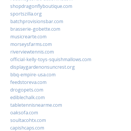
shopdragonflyboutique.com
sportszilla.org
batchprovisionsbar.com
brasserie-gobette.com
musicrearte.com
morseysfarms.com
riverviewtennis.com
official-kelly-toys-squishmallows.com
displaygardenonsuncrest.org
bbq-empire-usa.com
feedstoreva.com
drogopets.com
ediblechalk.com
tabletennisnearme.com
oaksofa.com
soultacohtx.com
capishcaps.com