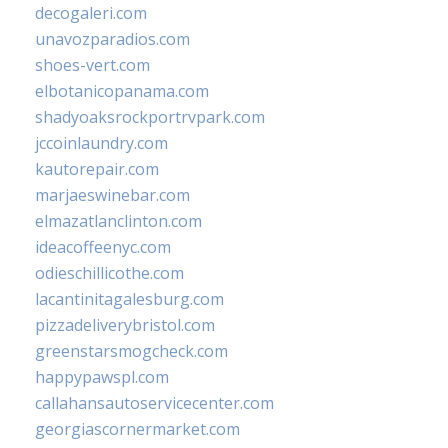
decogaleri.com
unavozparadios.com
shoes-vert.com
elbotanicopanama.com
shadyoaksrockportrvpark.com
jccoinlaundry.com
kautorepair.com
marjaeswinebar.com
elmazatlanclinton.com
ideacoffeenyc.com
odieschillicothe.com
lacantinitagalesburg.com
pizzadeliverybristol.com
greenstarsmogcheck.com
happypawspl.com
callahansautoservicecenter.com
georgiascornermarket.com