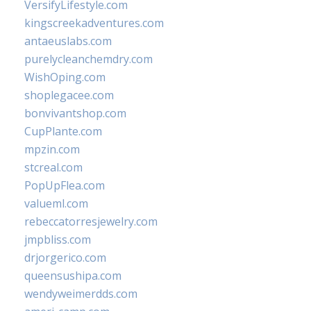
VersifyLifestyle.com
kingscreekadventures.com
antaeuslabs.com
purelycleanchemdry.com
WishOping.com
shoplegacee.com
bonvivantshop.com
CupPlante.com
mpzin.com
stcreal.com
PopUpFlea.com
valueml.com
rebeccatorresjewelry.com
jmpbliss.com
drjorgerico.com
queensushipa.com
wendyweimerdds.com