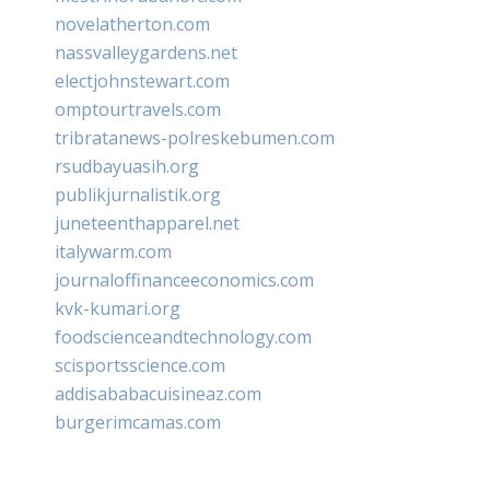
novelatherton.com
nassvalleygardens.net
electjohnstewart.com
omptourtravels.com
tribratanews-polreskebumen.com
rsudbayuasih.org
publikjurnalistik.org
juneteenthapparel.net
italywarm.com
journaloffinanceeconomics.com
kvk-kumari.org
foodscienceandtechnology.com
scisportsscience.com
addisababacuisineaz.com
burgerimcamas.com