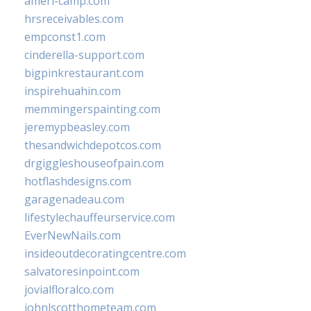
ameri-camp.com
hrsreceivables.com
empconst1.com
cinderella-support.com
bigpinkrestaurant.com
inspirehuahin.com
memmingerspainting.com
jeremypbeasley.com
thesandwichdepotcos.com
drgiggleshouseofpain.com
hotflashdesigns.com
garagenadeau.com
lifestylechauffeurservice.com
EverNewNails.com
insideoutdecoratingcentre.com
salvatoresinpoint.com
jovialfloralco.com
johnlscotthometeam.com