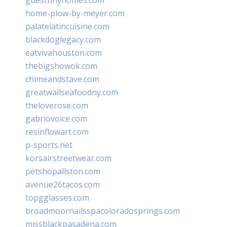
home-plow-by-meyer.com
palatelatincuisine.com
blackdoglegacy.com
eatvivahouston.com
thebigshowok.com
chimeandstave.com
greatwallseafoodny.com
theloverose.com
gabriovoice.com
resinflowart.com
p-sports.net
korsairstreetwear.com
petshopallston.com
avenue26tacos.com
topgglasses.com
broadmoornailsspacoloradosprings.com
missblackpasadena.com