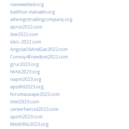
naswwebed.org
balithut-manado.org
alteregotradingcompany.org
aprce2022.com
ibie2022.com
sbcc-2022.com
AngolaOilAndGas2022.com
Convoy4Freedom2022.com
grur2023.org
hkhk2023.org
napm2023.org
apsdfd2023.org
forumausape2023.com
imkl2023.com
careerfaircsd2023.com
apsth2023.com
MedItRio2023.org