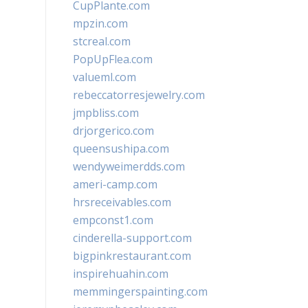
CupPlante.com
mpzin.com
stcreal.com
PopUpFlea.com
valueml.com
rebeccatorresjewelry.com
jmpbliss.com
drjorgerico.com
queensushipa.com
wendyweimerdds.com
ameri-camp.com
hrsreceivables.com
empconst1.com
cinderella-support.com
bigpinkrestaurant.com
inspirehuahin.com
memmingerspainting.com