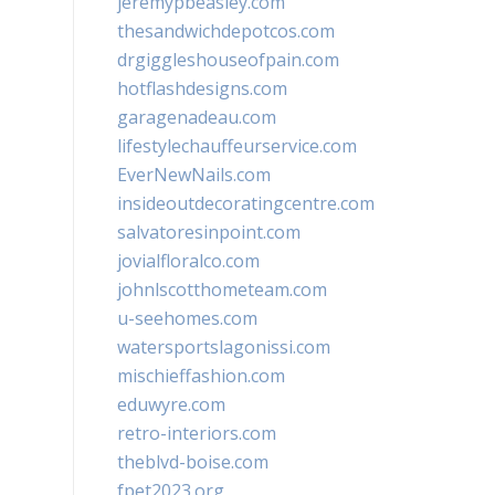
jeremypbeasley.com
thesandwichdepotcos.com
drgiggleshouseofpain.com
hotflashdesigns.com
garagenadeau.com
lifestylechauffeurservice.com
EverNewNails.com
insideoutdecoratingcentre.com
salvatoresinpoint.com
jovialfloralco.com
johnlscotthometeam.com
u-seehomes.com
watersportslagonissi.com
mischieffashion.com
eduwyre.com
retro-interiors.com
theblvd-boise.com
fpet2023.org