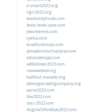
e-smart2022.org
ngrc2022.org
leesfamilyfoods.com
lewis-lewis-cpas.com
eleontennis.com
cyetus.com
bradfordshops.com
almadenranchsanjose.com
advocatevijay.com
adlibilimler2023.com
naswwebed.org
balithut-manado.org
alteregotradingcompany.org
aprce2022.com
ibie2022.com
sbcc-2022.com
AngolaOilAndGas2022.com