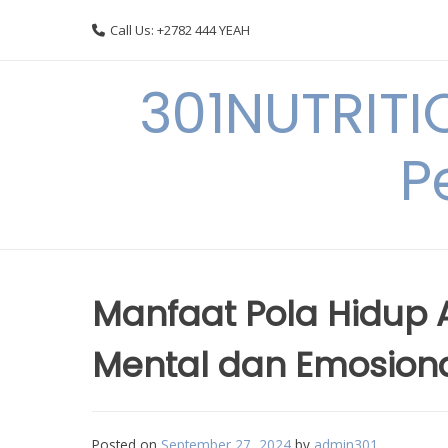
Skip
Call Us: +2782 444 YEAH
to
content
301NUTRITI
P
Manfaat Pola Hidup 
Mental dan Emosion
Posted on
September 27, 2024
by
admin301