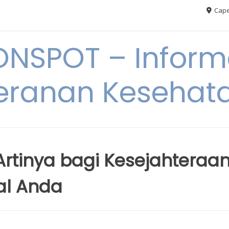
Cape
ONSPOT – Inform
eranan Kesehat
Artinya bagi Kesejahteraa
al Anda