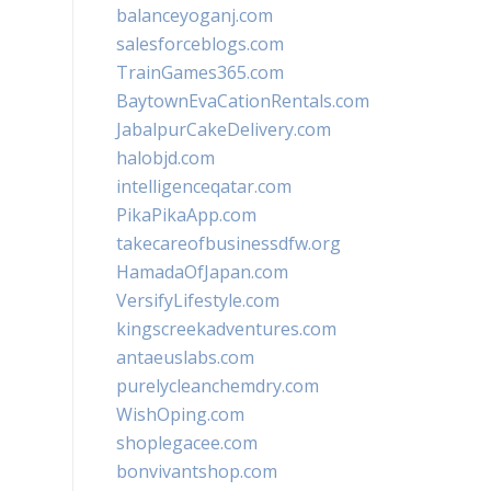
balanceyoganj.com
salesforceblogs.com
TrainGames365.com
BaytownEvaCationRentals.com
JabalpurCakeDelivery.com
halobjd.com
intelligenceqatar.com
PikaPikaApp.com
takecareofbusinessdfw.org
HamadaOfJapan.com
VersifyLifestyle.com
kingscreekadventures.com
antaeuslabs.com
purelycleanchemdry.com
WishOping.com
shoplegacee.com
bonvivantshop.com