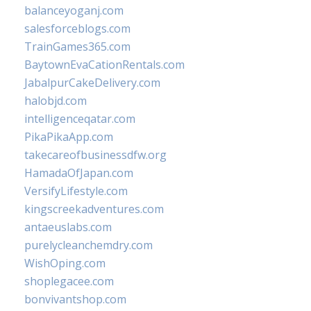
balanceyoganj.com
salesforceblogs.com
TrainGames365.com
BaytownEvaCationRentals.com
JabalpurCakeDelivery.com
halobjd.com
intelligenceqatar.com
PikaPikaApp.com
takecareofbusinessdfw.org
HamadaOfJapan.com
VersifyLifestyle.com
kingscreekadventures.com
antaeuslabs.com
purelycleanchemdry.com
WishOping.com
shoplegacee.com
bonvivantshop.com