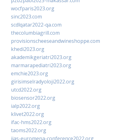
p2b2pabi2023-makassar.com
wocfparis2023.org
sinc2023.com
scdlqatar2022-qa.com
thecolumbiagrill.com
provisionscheeseandwineshoppe.com
khedi2023.org
akademikgeriatri2023.org
marmarapediatri2023.org
emchie2023.org
girisimselradyoloji2022.org
utcd2022.org
biosensor2022.org
ialp2022.org
klivet2022.org
ifac-hms2022.org
taoms2022.org
iias-euromena-conference2022.org