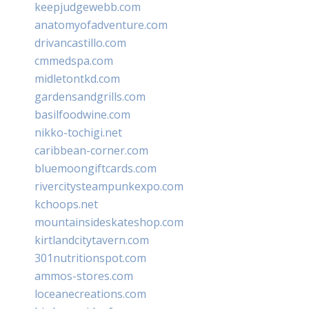
keepjudgewebb.com
anatomyofadventure.com
drivancastillo.com
cmmedspa.com
midletontkd.com
gardensandgrills.com
basilfoodwine.com
nikko-tochigi.net
caribbean-corner.com
bluemoongiftcards.com
rivercitysteampunkexpo.com
kchoops.net
mountainsideskateshop.com
kirtlandcitytavern.com
301nutritionspot.com
ammos-stores.com
loceanecreations.com