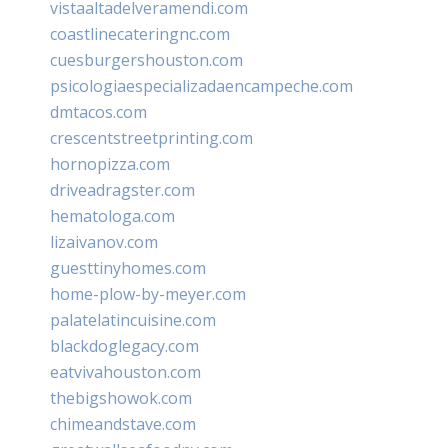
vistaaltadelveramendi.com
coastlinecateringnc.com
cuesburgershouston.com
psicologiaespecializadaencampeche.com
dmtacos.com
crescentstreetprinting.com
hornopizza.com
driveadragster.com
hematologa.com
lizaivanov.com
guesttinyhomes.com
home-plow-by-meyer.com
palatelatincuisine.com
blackdoglegacy.com
eatvivahouston.com
thebigshowok.com
chimeandstave.com