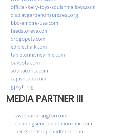
official-kelly-toys-squishmallows.com
displaygardenonsuncrest.org
bbq-empire-usa.com
feedstoreva.com
drogopets.com
ediblechalk.com
tabletennisnearme.com
oaksofa.com
soultacohtx.com
capishcaps.com
gpsyfl.org
MEDIA PARTNER III
vwrepairarlington.com
cleaningservicebaltimore-md.com
beckslandscapeandfence.com