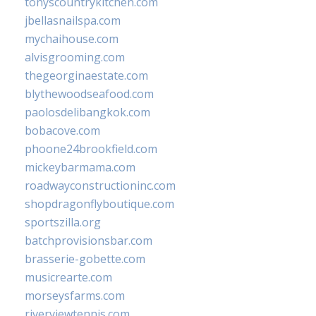
tonyscountrykitchen.com
jbellasnailspa.com
mychaihouse.com
alvisgrooming.com
thegeorginaestate.com
blythewoodseafood.com
paolosdelibangkok.com
bobacove.com
phoone24brookfield.com
mickeybarmama.com
roadwayconstructioninc.com
shopdragonflyboutique.com
sportszilla.org
batchprovisionsbar.com
brasserie-gobette.com
musicrearte.com
morseysfarms.com
riverviewtennis.com