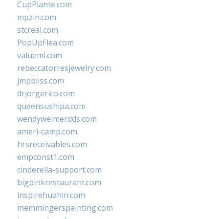
CupPlante.com
mpzin.com
stcreal.com
PopUpFlea.com
valueml.com
rebeccatorresjewelry.com
jmpbliss.com
drjorgerico.com
queensushipa.com
wendyweimerdds.com
ameri-camp.com
hrsreceivables.com
empconst1.com
cinderella-support.com
bigpinkrestaurant.com
inspirehuahin.com
memmingerspainting.com