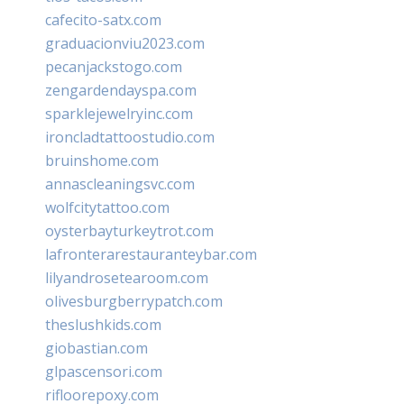
cafecito-satx.com
graduacionviu2023.com
pecanjackstogo.com
zengardendayspa.com
sparklejewelryinc.com
ironcladtattoostudio.com
bruinshome.com
annascleaningsvc.com
wolfcitytattoo.com
oysterbayturkeytrot.com
lafronterarestauranteybar.com
lilyandrosetearoom.com
olivesburgberrypatch.com
theslushkids.com
giobastian.com
glpascensori.com
rifloorepoxy.com