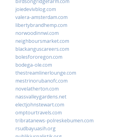
birdsongridgefarm.com
joiedevivblog.com
valera-amsterdam.com
libertybrandhemp.com
norwoodinnwi.com
neighboursmarket.com
blackanguscareers.com
bolesfororegon.com
bodega-ole.com
thestreamlinerlounge.com
mestrinorubanofc.com
novelatherton.com
nassvalleygardens.net
electjohnstewart.com
omptourtravels.com
tribratanews-polreskebumen.com
rsudbayuasih.org
publikjurnalistik.org