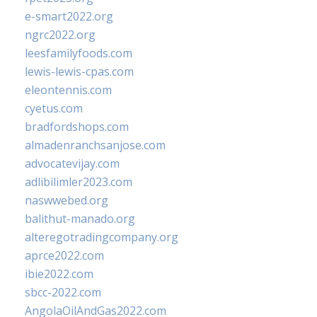
e-smart2022.org
ngrc2022.org
leesfamilyfoods.com
lewis-lewis-cpas.com
eleontennis.com
cyetus.com
bradfordshops.com
almadenranchsanjose.com
advocatevijay.com
adlibilimler2023.com
naswwebed.org
balithut-manado.org
alteregotradingcompany.org
aprce2022.com
ibie2022.com
sbcc-2022.com
AngolaOilAndGas2022.com