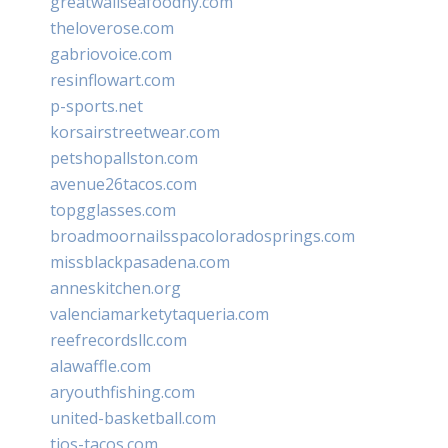
greatwallseafoodny.com
theloverose.com
gabriovoice.com
resinflowart.com
p-sports.net
korsairstreetwear.com
petshopallston.com
avenue26tacos.com
topgglasses.com
broadmoornailsspacoloradosprings.com
missblackpasadena.com
anneskitchen.org
valenciamarketytaqueria.com
reefrecordsllc.com
alawaffle.com
aryouthfishing.com
united-basketball.com
tios-tacos.com