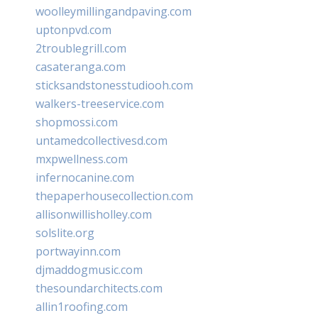
woolleymillingandpaving.com
uptonpvd.com
2troublegrill.com
casateranga.com
sticksandstonesstudiooh.com
walkers-treeservice.com
shopmossi.com
untamedcollectivesd.com
mxpwellness.com
infernocanine.com
thepaperhousecollection.com
allisonwillisholley.com
solslite.org
portwayinn.com
djmaddogmusic.com
thesoundarchitects.com
allin1roofing.com