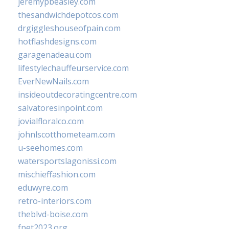
jeremypbeasley.com
thesandwichdepotcos.com
drgiggleshouseofpain.com
hotflashdesigns.com
garagenadeau.com
lifestylechauffeurservice.com
EverNewNails.com
insideoutdecoratingcentre.com
salvatoresinpoint.com
jovialfloralco.com
johnlscotthometeam.com
u-seehomes.com
watersportslagonissi.com
mischieffashion.com
eduwyre.com
retro-interiors.com
theblvd-boise.com
fpet2023.org