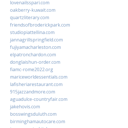
lovenailsspari.com
oakberry-kuwait.com
quartzliterary.com
friendsofbroderickpark.com
studiopiattellina.com
jannagrillspringfield.com
fujiyamacharleston.com
elpatronchardon.com
donglaishun-order.com
fiamc-rome2022.org
mariceworldessentials.com
lafisheriarestaurant.com
915jazzandmore.com
aguadulce-countryfair.com
jakehovis.com
bosswingsduluth.com
birminghamautocare.com