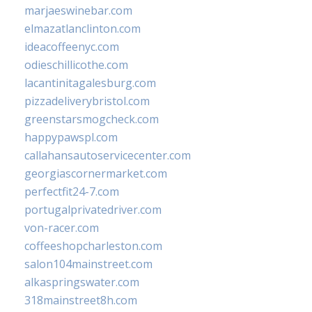
marjaeswinebar.com
elmazatlanclinton.com
ideacoffeenyc.com
odieschillicothe.com
lacantinitagalesburg.com
pizzadeliverybristol.com
greenstarsmogcheck.com
happypawspl.com
callahansautoservicecenter.com
georgiascornermarket.com
perfectfit24-7.com
portugalprivatedriver.com
von-racer.com
coffeeshopcharleston.com
salon104mainstreet.com
alkaspringswater.com
318mainstreet8h.com