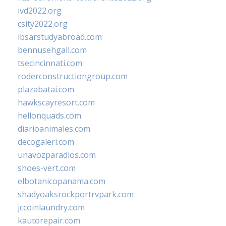
ivd2022.org
csity2022.org
ibsarstudyabroad.com
bennusehgall.com
tsecincinnati.com
roderconstructiongroup.com
plazabatai.com
hawkscayresort.com
hellonquads.com
diarioanimales.com
decogaleri.com
unavozparadios.com
shoes-vert.com
elbotanicopanama.com
shadyoaksrockportrvpark.com
jccoinlaundry.com
kautorepair.com