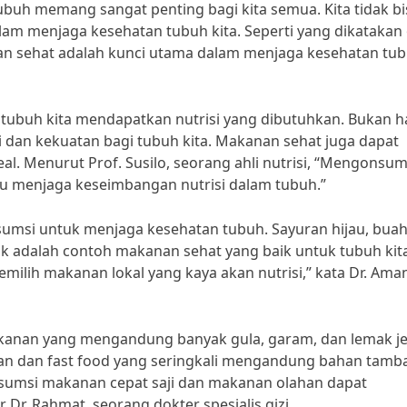
uh memang sangat penting bagi kita semua. Kita tidak bi
m menjaga kesehatan tubuh kita. Seperti yang dikatakan 
anan sehat adalah kunci utama dalam menjaga kesehatan tu
buh kita mendapatkan nutrisi yang dibutuhkan. Bukan h
 dan kekuatan bagi tubuh kita. Makanan sehat juga dapat
l. Menurut Prof. Susilo, seorang ahli nutrisi, “Mengonsum
u menjaga keseimbangan nutrisi dalam tubuh.”
sumsi untuk menjaga kesehatan tubuh. Sayuran hijau, buah
mak adalah contoh makanan sehat yang baik untuk tubuh kit
emilih makanan lokal yang kaya akan nutrisi,” kata Dr. Ama
makanan yang mengandung banyak gula, garam, dan lemak j
an dan fast food yang seringkali mengandung bahan tamb
nsumsi makanan cepat saji dan makanan olahan dapat
Dr. Rahmat, seorang dokter spesialis gizi.