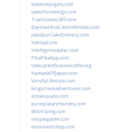
balanceyoganj.com
salesforceblogs.com
TrainGames365.com
BaytownEvaCationRentals.com
JabalpurCakeDelivery.com
halobjd.com
intelligenceqatar.com
PikaPikaApp.com
takecareofbusinessdfw.org
HamadaOfJapan.com
VersifyLifestyle.com
kingscreekadventures.com
antaeuslabs.com
purelycleanchemdry.com
WishOping.com
shoplegacee.com
bonvivantshop.com