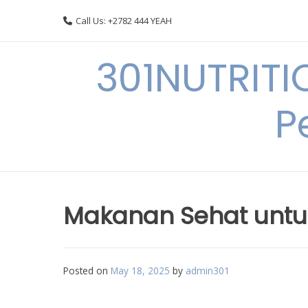
Skip
Call Us: +2782 444 YEAH
to
content
301NUTRITI
P
Makanan Sehat untu
Posted on
May 18, 2025
by
admin301