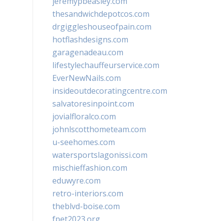
jeremypbeasley.com
thesandwichdepotcos.com
drgiggleshouseofpain.com
hotflashdesigns.com
garagenadeau.com
lifestylechauffeurservice.com
EverNewNails.com
insideoutdecoratingcentre.com
salvatoresinpoint.com
jovialfloralco.com
johnlscotthometeam.com
u-seehomes.com
watersportslagonissi.com
mischieffashion.com
eduwyre.com
retro-interiors.com
theblvd-boise.com
fpet2023.org