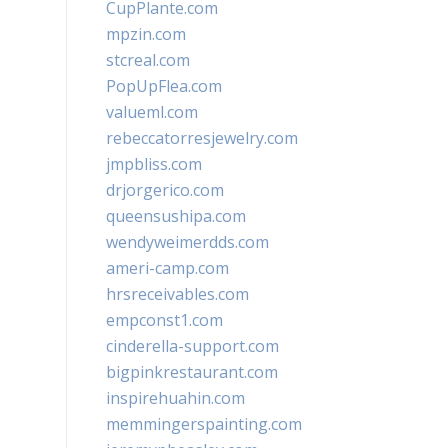
CupPlante.com
mpzin.com
stcreal.com
PopUpFlea.com
valueml.com
rebeccatorresjewelry.com
jmpbliss.com
drjorgerico.com
queensushipa.com
wendyweimerdds.com
ameri-camp.com
hrsreceivables.com
empconst1.com
cinderella-support.com
bigpinkrestaurant.com
inspirehuahin.com
memmingerspainting.com