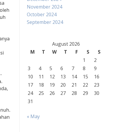
sa
November 2024
oleh
October 2024
buh
September 2024
anya
August 2026
M
T
W
T
F
S
S
si
1
2
3
4
5
6
7
8
9
-
10
11
12
13
14
15
16
a.
17
18
19
20
21
22
23
nda,
24
25
26
27
28
29
30
31
enuh.
« May
ahan